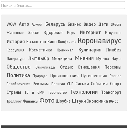
Авто
Беларусь
WOW
Бизнес
Видео
Дети
Армия
Жесть
Интернет
Закон
Здоровье
Животные
Игры
Искусство
Коронавирус
История
Казахстан
Кино
Конфликты
Кулинария
Ликбез
Косметичка
Коррупция
Криминал
Мнения
Лытдыбр
Медицина
Литература
Музыка
Наука
Общество
Отдых
Отношения
Персоны
Олимпиада
Политика
Происшествия
Путешествия
Природа
Разное
Реклама
Сиськи
События
Спорт
Разоблачения
Религия
СНГ
Технологии
Страны
Транспорт
ТВ и СМИ
Творчество
Фото
Штуки
Шоубиз
Экономика
Троллинг
Финансы
Юмор