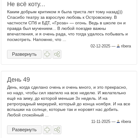
Не всё коту...
Каким добрым критиком я была триста лет тому назад)))
Спасибо театру за взрослую любовь к Островскому. В
частности СПб и БДТ, «Гроза» — огонь. Ведь в школе он и
правда был мучением... В любой поездке важны
впечатления, и я очень рада, что тогда удалось побывать и
посмотреть. Напомню, что ...
02-12-2025
—
ribera
Развернуть
День 49
День, когда сделано очень и очень много, и это прекрасно,
но надо, чтобы сил хватило на всю неделю. И желательно
ещё на зиму, до которой меньше 3х недель. И на
ретроградный меркурий, который до конца ноября. И на все
вспышки на солнце, которые так и норовят нас добить.
Любой спокойный ...
11-11-2025
—
ribera
Развернуть