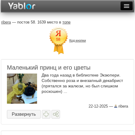
Разместить статью
Войти
ribera
— постов 58. 1639 место в
топе
Неделя
Код кнопки
Месяц
Рейтинги
Архив
Маленький принц и его цветы
Два года назад в библиотеке Экзюпери.
Фототоп
Собственно роза и внезапный декабрист
(прятался за жалюзи, но был слишком
Видеотоп
роскошен) ...
22-12-2025
—
ribera
Развернуть