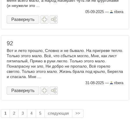
меня всего мало, а народ набирает чуть ли не фургонами
(и неужели это ...
05-09-2025
—
ribera
Развернуть
92
Вот и лето прошло, Словно и не бывало. На пригреве тепло.
Только этого мало. Всё, что сбыться могло, Мне, как лист
пятипалый, Прямо в руки легло. Только этого мало.
Понапрасну ни зло, Ни добро не пропало, Всё горело
светло. Только этого мало. Жизнь брала под крыло, Берегла
и спасала. Мне ...
31-08-2025
—
ribera
Развернуть
1
2
3
4
5
следующая
>>