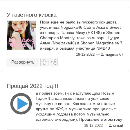
У газетного киоска
Пока ещё не было выпускного концерта
участница Nogizaka46 Сайто Аска в Sweet
за январь. Танака Мику (HKT48) в Shonen
Champion Monthly, тоже за январь. Цуцуи
Аяме (Nogizaka46) в Shonen Magazine за 7
января, а бывшая участница NMB48
Йоконо Сумире в восьмом выпуске
19-12-2022
—
magman67
альманаха Strike! ...
Развернуть
Прощай 2022 год!!!
а привет всем. (и с наступающим Новым
Годом!) а давннько я вам на уши свою
музычку не вешал. Как знают мои старые
друзья по ЖЖ, я музыкально прощаюсь с
уходящим годом (а потом музыкально
встречаю очередной). Прощание в этом году
получилось вот такое... очередной опус (для
19-12-2022
—
simart
терпеливых! 3 ...