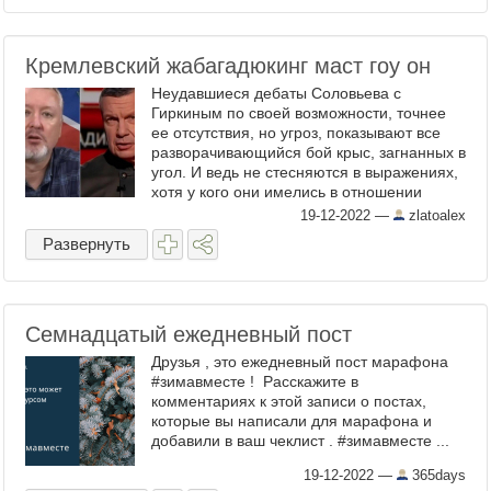
Кремлевский жабагадюкинг маст гоу он
Неудавшиеся дебаты Соловьева с
Гиркиным по своей возможности, точнее
ее отсутствия, но угроз, показывают все
разворачивающийся бой крыс, загнанных в
угол. И ведь не стесняются в выражениях,
хотя у кого они имелись в отношении
первого ранее? А во-многом сейчас и в
19-12-2022
—
zlatoalex
отношении второго, ...
Развернуть
Семнадцатый ежедневный пост
Друзья , это ежедневный пост марафона
#зимавместе ! Расскажите в
комментариях к этой записи о постах,
которые вы написали для марафона и
добавили в ваш чеклист . #зимавместе ...
19-12-2022
—
365days