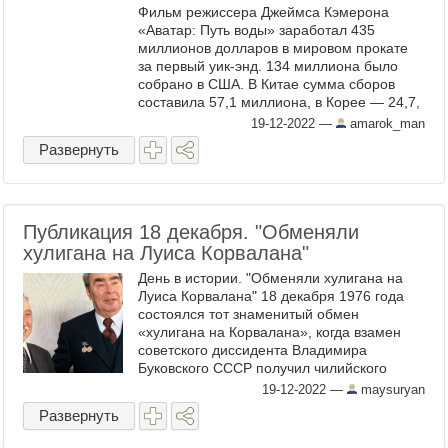
Фильм режиссера Джеймса Кэмерона
«Аватар: Путь воды» заработал 435
миллионов долларов в мировом прокате
за первый уик-энд. 134 миллиона было
собрано в США. В Китае сумма сборов
составила 57,1 миллиона, в Корее — 24,7,
а в Германии — 20 миллионов долларов. В
19-12-2022
—
amarok_man
итоге кассовые ...
Развернуть
Публикация 18 декабря. "Обменяли
хулигана на Луиса Корвалана"
День в истории. "Обменяли хулигана на
Луиса Корвалана" 18 декабря 1976 года
состоялся тот знаменитый обмен
«хулигана на Корвалана», когда взамен
советского диссидента Владимира
Буковского СССР получил чилийского
политзаключённого, лидера компартии
19-12-2022
—
maysuryan
Чили Луиса Корвалана (1916—2010). ...
Развернуть