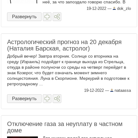
неё, за что запоздало говорю спасибо. В
рамках борьбы с охозяющеванием своего
19-12-2022
—
dok_zlo
светлого образа, ...
Развернуть
Астрологический прогноз на 20 декабря
(Наталия Барская, астролог)
Добрый вечер! Завтра вторник. Солнце со вторника на
среду (Израиль) подойдет к границе выхода из Стрельца,
откуда в районе полуночи со среды на четверг перейдет в
знак Козерог, что будет означать момент зимнего
солнцестояния. Луна в Скорпионе. Меркурий в подготовке к
ретроградному ...
19-12-2022
—
nataassa
Развернуть
Отключение газа за неуплату в частном
доме