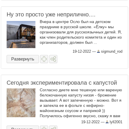
Ну это просто уже неприлично....
Вчера в центре Осло был на детском
празднике в русской школе. «Ёлку» мы
организовали для русскоязычных детей. Я,
как член родительского комитета и один из
организаторов, должен был ...
19-12-2022
—
sigmund_rod
Развернуть
Сегодня экспериментировала с капустой
Согласно диете мне тешеную или вареную
белокочанную капусту низзя - брожение
вызывает. А вот запеченную - можно. Вот я
и запекла ее в фольге с кефирно-
майонезным соусом и паприкой ))
Получилось офигенно вкусно, скажу я вам
)) ...
19-12-2022
—
lyll2001