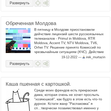
Развернуть
Обреченная Молдова
В пятницу в Молдове приостановили
дейчствие лицензий шести русскоязычных
телеканалов - Primul in Moldova, RTR
Moldova, Accent TV, NTV Moldova, TV6,
Orhei TV. Решение принято Комиссий по
чрезвычайным ситуациям (КЧС). Действие
лицензий приостановлено на период
19-12-2022
—
irek_murtazin
чрезвычайного положения. ...
Развернуть
Каша пшенная с картошкой.
Среди моих френдов есть прекрасная
дама, которая очень не хочет прослыть
"хозяюшкой", как будто в этом есть что-то
дурное. Кстати жанр "Распаковка" я
сп...творчески позаимствовал именно у