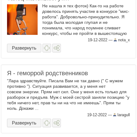
Не нашла я тех фоток) Как-то на работе
довелось принять участие в конкурсе "мис-
работа". Добровольно-принудительно. Я
тогда была молодая глупая и не
понимала, что народ поумнее сливает
конкурс, чтобы не пройти в вышестоящую
организацию в следующий тур. А я-то без
19-12-2022
—
nota_x
задней мысли) ...
Развернуть
Я - геморрой родственников
"Лара здравствуйте. Писала Вам не так давно (" С мужем
противно "). Ситуация развивается, а у меня нет
совсем энергии. Прям нет сил. Они у меня есть только для
разборок и предъяв. Муж с моей сестрой заняли позицию "у
тебя ничего нет, прав ты ни на что не имеешь". Прям ты
ноль. Докажи ...
19-12-2022
—
laragull
Развернуть