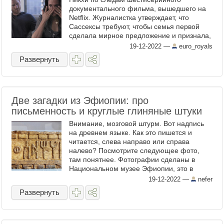
документального фильма, вышедшего на
Netflix. Журналистка утверждает, что
Сассексы требуют, чтобы семья первой
сделала мирное предложение и признала,
что их обидели. «Это как жить в мыльной
19-12-2022
—
euro_royals
опере, где все остальные ...
Развернуть
Две загадки из Эфиопии: про
письменность и круглые глиняные штуки
Внимание, мозговой штурм. Вот надпись
на древнем языке. Как это пишется и
читается, слева направо или справа
налево? Посмотрите следующее фото,
там понятнее. Фотографии сделаны в
Национальном музее Эфиопии, это в
Аддис-Абебе. Чисто на сообразительность:
19-12-2022
—
nefer
что это такое? Для чего? ...
Развернуть