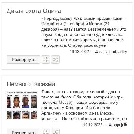
Дикая охота Одина
«Период между кельтскими праздниками –
Самайном (1 ноября) и Йолем (21
декабря) – называется Безвременьем. Это
пауза, когда старое солнце удалилось на
покой в подземные хоромы, а новое еще
не родилась. Старая работа уже
завершена, для новой еще не пришло
19-12-2022
—
sa_va_artpantry
время. Наступила пора Дикой ...
Развернуть
Немного расизма
Финал, что ни говори, отличный - давно
такого не было. Оба гола, которые с игры
(до гола Месси) - ваще шедевры, что у
аргов, что у Франции. И я болел за
Аргентину - в основном из-за Месси,
конечно... Но - считайте меня расистом, но
я доволен поражением Франции во
19-12-2022
—
sapojnik
многом по расистским, ...
Развернуть