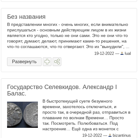
Без названия
В представлении многих - очень многих, если внимательно
прислушаться - основным действующим лицом в их жизни
является кто угодно, только не они сами. Это не они что-то
говорят, думают, делают, принимают какие-то решения, на
что-то соглашаются, что-то отвергают. Это их "вынудили", ...
19-12-2022
—
lual
Развернуть
Государство Селевкидов. Александр I
Балас.
В быстротекущей суете безумного
времени, захотелось отключиться, и
просто так, в очередной раз, отправиться в
плавание по волнам Времени… Просто
так. Посмотреть. Полюбоваться. Под
настроение… Ещё одна из монеток с
прошедшего 09 декабря 2022 года, в
19-12-2022
—
bizantinus