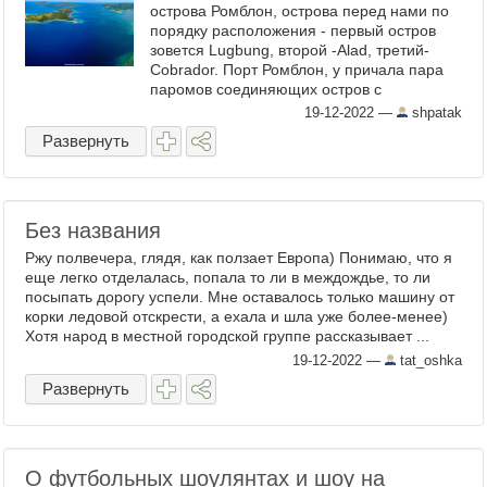
острова Ромблон, острова перед нами по
порядку расположения - первый остров
зовется Lugbung, второй -Alad, третий-
Cobrador. Порт Ромблон, у причала пара
паромов соединяющих остров с
остальным островным миром Филиппин.
19-12-2022
—
shpatak
Дронозакат на фоне ...
Развернуть
Без названия
Ржу полвечера, глядя, как ползает Европа) Понимаю, что я
еще легко отделалась, попала то ли в междождье, то ли
посыпать дорогу успели. Мне оставалось только машину от
корки ледовой отскрести, а ехала и шла уже более-менее)
Хотя народ в местной городской группе рассказывает ...
19-12-2022
—
tat_oshka
Развернуть
О футбольных шоулянтах и шоу на