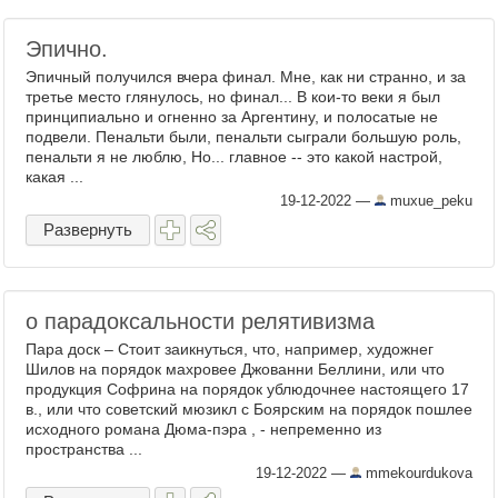
Эпично.
Эпичный получился вчера финал. Мне, как ни странно, и за
третье место глянулось, но финал... В кои-то веки я был
принципиально и огненно за Аргентину, и полосатые не
подвели. Пенальти были, пенальти сыграли большую роль,
пенальти я не люблю, Но... главное -- это какой настрой,
какая ...
19-12-2022
—
muxue_peku
Развернуть
о парадоксальности релятивизма
Пара доск – Стоит заикнуться, что, например, художнег
Шилов на порядок махровее Джованни Беллини, или что
продукция Софрина на порядок ублюдочнее настоящего 17
в., или что советский мюзикл с Боярским на порядок пошлее
исходного романа Дюма-пэра , - непременно из
пространства ...
19-12-2022
—
mmekourdukova