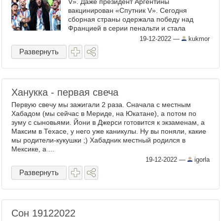
V». Даже президент Аргентины
вакцинирован «Спутник V». Сегодня
сборная страны одержала победу над
Францией в серии пенальти и стала
чемпионом мира. Случайность? Не
19-12-2022
—
kukmor
думаем. ...
Развернуть
Ханукка - первая свеча
Первую свечу мы зажигали 2 раза. Сначала с местным
Хабадом (мы сейчас в Мериде, на Юкатане), а потом по
зуму с сыновьями. Йони в Джерси готовится к экзаменам, а
Максим в Техасе, у него уже каникулы. Ну вы поняли, какие
мы родители-кукушки ;) Хабадник местный родился в
Мексике, а ...
19-12-2022
—
igorla
Развернуть
Сон 19122022