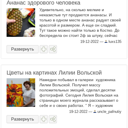
Ананас здорового человека
Удивительно, на сколько мелкие и
неказистые тут продаются ананасы. И
только в одном месте ананас радует своей
красотой и размером. А еще он сладкий.
Тут такое можно найти только в Костко. До
беспредела он стоит 2ф за штуку, сейчас
до 3ф подорожал А за ним лежит кирпич
19-12-2022
—
luxs135
твердой ...
Развернуть
Цветы на картинах Лилии Вольской
Намедни побывал в галереи художника
Лилии Вольской. Получил массу
положительных эмоций, сделал десятки
фотографий. Сегодня Лилия Вольская на
страницах моего журнала рассказывает о
себе и о своих работах. “ Я – художник
Лилия Вольская. Мои картины, написаны с
19-12-2022
—
uncle_pafnutiy
теплым ...
Развернуть