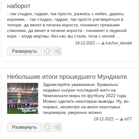
наборот
- так стыдно, гадкая, так просто, разнясь с небес, дерясь
корнями, - так стыдно, гадкая, так просто учетверяться в
топоре. да вянет в печени короста, поникнет грязными
слюнями, да вянет в печени короста - поникнет к ледяной
коре. - когда мертвы, без нас вы стали, тела с мочой ...
19-12-2022
—
kachur_donald
Развернуть
Небольшие итоги прошедшего Мундиаля.
Здравствуйте уважаемые. Буквально
недавно сыгран последний матч на
Чемпионате мира по футболу 2022 года.
Можно сделать некоторые выводы. Ну, во-
первых, несмотря на визги некоторых
лицемеров, уверенно можно
констатировать, что турнир удался. За что
19-12-2022
—
id77
можно сказать большое спасибо Катару. ...
Развернуть