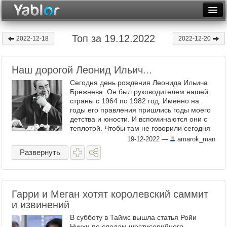
Разместить статью
Войти
Топ за 19.12.2022
2022-12-18
2022-12-20
Неделя
Наш дорогой Леонид Ильич...
Месяц
Сегодня день рождения Леонида Ильича
Рейтинги
Брежнева. Он был руководителем нашей
страны с 1964 по 1982 год. Именно на
годы его правления пришлись годы моего
Архив
детства и юности. И вспоминаются они с
теплотой. Чтобы там не говорили сегодня
Фототоп
о том времени, а оно было гораздо
19-12-2022
—
amarok_man
душевнее и ...
Видеотоп
Развернуть
Гарри и Меган хотят королевский саммит
и извинений
В субботу в Таймс вышла статья Ройи
Никхи по следам шестисерийного