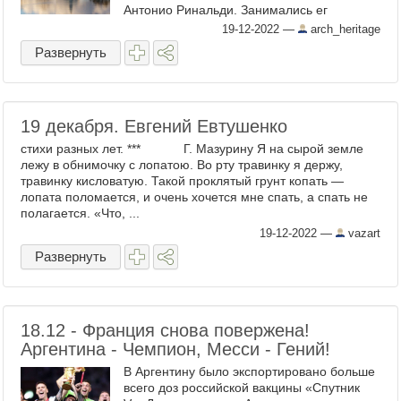
Антонио Ринальди. Занимались ег
внешним и внутренним обликом. Флюгер
19-12-2022
—
arch_heritage
на крыше павильона установлен в 1753 г.
Развернуть
...
19 декабря. Евгений Евтушенко
стихи разных лет. *** Г. Мазурину Я на сырой земле
лежу в обнимочку с лопатою. Во рту травинку я держу,
травинку кисловатую. Такой проклятый грунт копать —
лопата поломается, и очень хочется мне спать, а спать не
полагается. «Что, ...
19-12-2022
—
vazart
Развернуть
18.12 - Франция снова повержена!
Аргентина - Чемпион, Месси - Гений!
В Аргентину было экспортировано больше
всего доз российской вакцины «Спутник