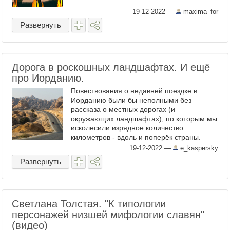
19-12-2022
—
maxima_for
Развернуть
Дорога в роскошных ландшафтах. И ещё
про Иорданию.
Повествования о недавней поездке в
Иорданию были бы неполными без
рассказа о местных дорогах (и
окружающих ландшафтах), по которым мы
исколесили изрядное количество
километров - вдоль и поперёк страны.
Дороги здесь не везде нужного качества
19-12-2022
—
e_kaspersky
(но есть и просто отличные), но зато часто
Развернуть
...
Светлана Толстая. "К типологии
персонажей низшей мифологии славян"
(видео)