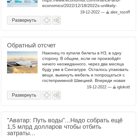
https://www.economist.com/finance-and-
economics/2022/12/18/2022s-unlikely-
economic-winners Пояснения по столбцам:
19-12-2022
—
alex_rozoff
1 - просто рост ...
Развернуть
Обратный отсчет
Наконец-то купили билеты в НЗ, в одну
сторону. В общем, если не произойдёт
ничего неожиданного, через два месяца
буду уже в Сингапуре. Осталось упаковать
вещи, выкинуть мебель и попрощаться с
гостеприимной Швецией. Впереди новая
жизнь)) А у вас какая главная новость
19-12-2022
—
iglokott
выходных?)) ...
Развернуть
"Аватар: Путь воды"...Надо собрать ещё
1,5 млрд долларов чтобы отбить
затраты...