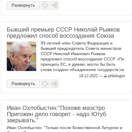
пятницу, аукциона «Юнона-XL». Вот ...
Развернуть
Бывший премьер СССР Николай Рыжков
предложил способ воссоздания Союза
93-летний член Совета Федерации и
бывший председатель Совета министров
СССР Николай Иванович Рыжков
предложил способ воссоздания СССР. «По
принципу ЕС, я думаю, могло бы быть
снова создано объединение государств на
постсоветском пространстве на новых
19-12-2022
—
philologist
условиях», — заявил он в ...
Развернуть
Иван Охлобыстин:"Похоже маэстро
Пригожин дело говорит - надо Ютуб
закрывать."
Иван Охлобыстин: "Только после Божественной Литургии и