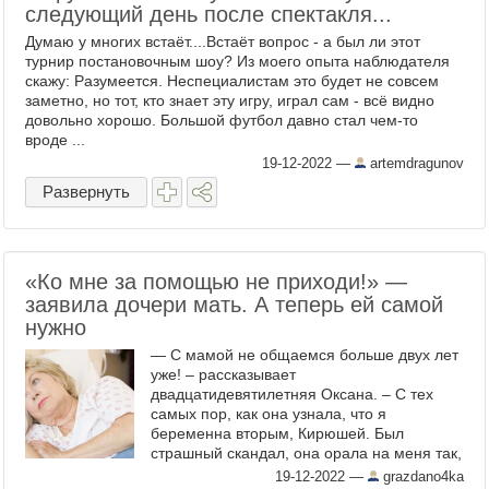
следующий день после спектакля...
Думаю у многих встаёт....Встаёт вопрос - а был ли этот
турнир постановочным шоу? Из моего опыта наблюдателя
скажу: Разумеется. Неспециалистам это будет не совсем
заметно, но тот, кто знает эту игру, играл сам - всё видно
довольно хорошо. Большой футбол давно стал чем-то
вроде ...
19-12-2022
—
artemdragunov
Развернуть
«Ко мне за помощью не приходи!» —
заявила дочери мать. А теперь ей самой
нужно
— С мамой не общаемся больше двух лет
уже! – рассказывает
двадцатидевятилетняя Оксана. – С тех
самых пор, как она узнала, что я
беременна вторым, Кирюшей. Был
страшный скандал, она орала на меня так,
что стены тряслись. Отправляла на
19-12-2022
—
grazdano4ka