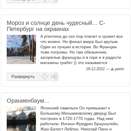
Мороз и солнце день чудесный... С-
Петербург на окраинах
А ргентина до сих пор плачет и громит все
что можно. Но финал вчера был крутым.
Один из лучших в истории. Во Франции
тоже погромы. Но там обезьянник,
загорелые французы и в горе и в радости
магазины грабят )) это называется
стабильность! А у нас выглянуло солнце.
19-12-2022
—
pantv
Ночью шел снег, но ...
Развернуть
Ораниенбаум...
Японский павильон Он примыкает к
Большому Меншиковскому дворцу Был
построен в 1720-1770 годах. Над ним
работали: Иоганн-Фридрих Браунштейн,
Жан-Батист Леблон, Николай Пино и