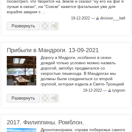
посмотрел, что творится на Земле и сказал "ну его на фиг я
лучше в океан", на "Союзе" кажется фатальная уже для
корабля авария с ...
19-12-2022
—
division___bell
Развернуть
Прибыли в Мандроги. 13-09-2021
Дорогу в Мндроги, особенно в сезон
дождей только условно можно назвать
дорогой, автобус продвигался со
скоростью пешехода. В Мандрогах мы
должны были соединиться со второй
группой, которая ездила в Свято-Троицкий
Александра Свирского монастырь(был
19-12-2022
—
tytgrom
еще вариант Введено-Островского
Развернуть
Оятского ...
2017. Филиппины. Ромблон.
Дронопанорама: справа побережье самого