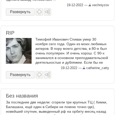
19-12-2022
—
vechniyzov
Развернуть
RIP
Тимофей Иванович Спивак умер 30
ноября сего года. Один из моих любимых
актеров. В пору моего детства, в 80-е был
очень популярен. И очень хорош. С 90-х
занимался в основном преподавательской
деятельностью и дубляжем. Если бы не
перестройка, думаю, все было бы иначе.
19-12-2022
—
catherine_catty
Но она многим ...
Развернуть
Без названия
За последние две недели: сгорели три крупных ТЦ ( Химки,
Балашаха, ещё один в Сибири не помню точно где),
новейший спутник, выведенный рф на орбиту месяц назад