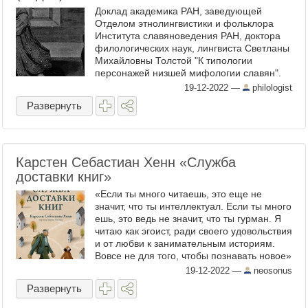
Доклад академика РАН, заведующей
Отделом этнолингвистики и фольклора
Института славяноведения РАН, доктора
филологических наук, лингвиста Светланы
Михайловны Толстой "К типологии
персонажей низшей мифологии славян".
Международная научная конференция
19-12-2022
—
philologist
"СЕМИОТИКА В ПРОШЛОМ И
Развернуть
НАСТОЯЩЕМ", ...
Карстен Себастиан Хенн «Служба
доставки книг»
«Если ты много читаешь, это еще не
значит, что ты интеллектуал. Если ты много
ешь, это ведь не значит, что ты гурман. Я
читаю как эгоист, ради своего удовольствия
и от любви к занимательным историям.
Вовсе не для того, чтобы познавать новое»
Я читаю как эгоист. Бессистемно и ...
19-12-2022
—
neosonus
Развернуть