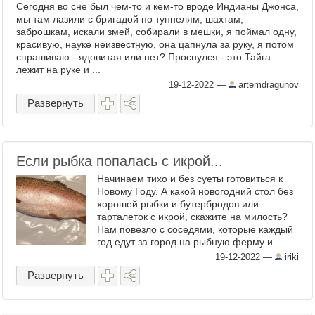
Сегодня во сне был чем-то и кем-то вроде Индианы Джонса,
мы там лазили с бригадой по туннелям, шахтам,
заброшкам, искали змей, собирали в мешки, я поймал одну,
красивую, науке неизвестную, она цапнула за руку, я потом
спрашиваю - ядовитая или нет? Проснулся - это Тайга
лежит на руке и ...
19-12-2022
—
artemdragunov
Развернуть
Если рыбка попалась с икрой...
Начинаем тихо и без суеты готовиться к
Новому Году. А какой новогодний стол без
хорошей рыбки и бутербродов или
тарталеток с икрой, скажите на милость?
Нам повезло с соседями, которые каждый
год едут за город на рыбную ферму и
покупают форель, которую при них же и
19-12-2022
—
iriki
вылавливают. От такого ...
Развернуть