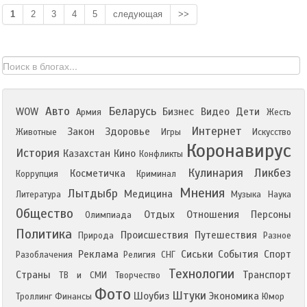
1
2
3
4
5
следующая
>>
Авто
Беларусь
WOW
Бизнес
Видео
Дети
Армия
Жесть
Интернет
Закон
Здоровье
Животные
Игры
Искусство
Коронавирус
История
Казахстан
Кино
Конфликты
Кулинария
Ликбез
Косметичка
Коррупция
Криминал
Мнения
Лытдыбр
Медицина
Литература
Музыка
Наука
Общество
Отдых
Отношения
Персоны
Олимпиада
Политика
Происшествия
Путешествия
Природа
Разное
Реклама
Сиськи
События
Спорт
Разоблачения
Религия
СНГ
Технологии
Страны
Транспорт
ТВ и СМИ
Творчество
Фото
Штуки
Шоубиз
Экономика
Троллинг
Финансы
Юмор