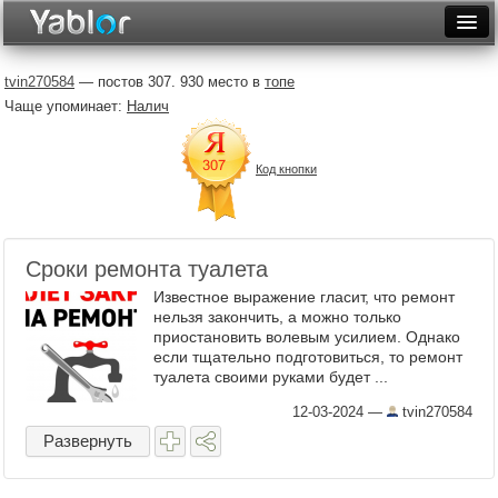
Разместить статью
Войти
tvin270584
— постов 307. 930 место в
топе
Чаще упоминает:
Налич
Неделя
Месяц
Код кнопки
Рейтинги
Архив
Сроки ремонта туалета
Фототоп
Известное выражение гласит, что ремонт
нельзя закончить, а можно только
Видеотоп
приостановить волевым усилием. Однако
если тщательно подготовиться, то ремонт
туалета своими руками будет ...
12-03-2024
—
tvin270584
Развернуть