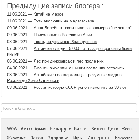
Предыдущие записи блогера :
11.06.2021
—
Китай на Марсе.
11.06.2021
—
Пути эволюции на Мадагаскаре
09.06.2021
—
Анна Болейн в таком виде закономерно "не зашла"
09.06.2021
—
Приехавшие в Россию из Азии
08.06.2021
—
Трагедия украинок, боль русских
07.06.2021
—
Алтайские люди - 5 000 лет назад европейцы были
иными
06.06.2021
—
Лес при динозаврах и лес после них
04.06.2021
—
Гиганты вымерли, а шишки после них остались
03.06.2021
—
Алтайские неандертальцы - разумные люди в
России до Хомо Сапиенсов
03.06.2021
—
Россия которую СССР успел изменить за 30 лет
Авто
Беларусь
WOW
Бизнес
Видео
Дети
Армия
Жесть
Интернет
Закон
Здоровье
Животные
Игры
Искусство