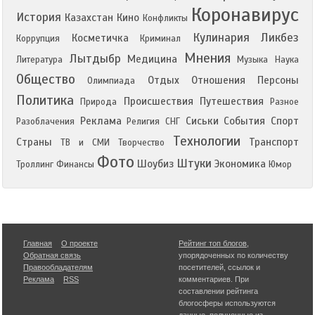
Коронавирус
История
Казахстан
Кино
Конфликты
Кулинария
Ликбез
Косметичка
Коррупция
Криминал
Мнения
Лытдыбр
Медицина
Литература
Музыка
Наука
Общество
Отдых
Отношения
Персоны
Олимпиада
Политика
Происшествия
Путешествия
Природа
Разное
Реклама
Сиськи
События
Спорт
Разоблачения
Религия
СНГ
Технологии
Страны
Транспорт
ТВ и СМИ
Творчество
Фото
Штуки
Шоубиз
Экономика
Троллинг
Финансы
Юмор
Главная
О проекте
Рейтинг топ блогов
,
Обратная связь
упорядоченных по количеству
Правообладателям
посетителей, ссылок и
Реклама
RSS
комментариев. При
составлении рейтинга
блогосферы используются