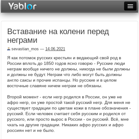
Разместить статью
Войти
Вставание на колени перед
Неделя
неграми
Месяц
sevastian_mos
—
14.06.2021
Рейтинги
Я как потомок русских крестьян и ведающий свой род в
России вплоть до 1850 годов ясно говорю - Русские люди
Архив
неграм вообще ничего не должны, никогда не были должны
и должны не будут. Неграм что либо могут быть должны
англо саксы и прочие испанцы. Но русские и в целом
Фототоп
восточные славяне ничем неграм не обязаны.
Видеотоп
Второй момент - если негр родился в России, он уже не
афро негр, он уже простой такой русский негр. Для меня не
существует градации по цветам кожи в плане обозначения -
русский. Если человек считает себя русским и родился от
русского, или просто вырос в России - он русский. Всё, мне
чхать на другие градации. Никаких афро русских и афро
россиян нет и не было.