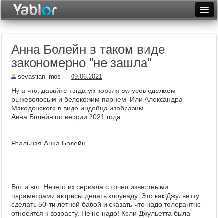
Разместить статью
Войти
Анна Болейн в таком виде
Неделя
закономерно "не зашла"
Месяц
sevastian_mos
—
09.06.2021
Рейтинги
Ну а что, давайте тогда уж короля зулусов сделаем
рыжеволосым и белокожим парнем. Или Александра
Архив
Македонского в виде индейца изобразим.
Анна Болейн по версии 2021 года.
Фототоп
Реальная Анна Болейн
Видеотоп
Вот и вот. Нечего из сериала с точно известными
параметрами актрисы делать клоунаду. Это как Джульетту
сделать 50-ти летней бабой и сказать что надо толерантно
относится к возрасту. Не не надо! Коли Джульетта была