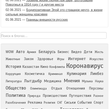
02.06.2021
—
Уровень жизни людей при царе, фотографии
Поволжья в 1914 году ( и другие места
02.06.2021
—
Бодипозитивная Элой это страшное нечто, в жизни
сильные женщины красивее
01.06.2021
—
Границы внешности русских
Авто
Беларусь
WOW
Бизнес
Видео
Дети
Армия
Жесть
Интернет
Закон
Здоровье
Животные
Игры
Искусство
Коронавирус
История
Казахстан
Кино
Конфликты
Кулинария
Ликбез
Косметичка
Коррупция
Криминал
Мнения
Лытдыбр
Медицина
Литература
Музыка
Наука
Общество
Отдых
Отношения
Персоны
Олимпиада
Политика
Происшествия
Путешествия
Природа
Разное
Реклама
Сиськи
События
Спорт
Разоблачения
Религия
СНГ