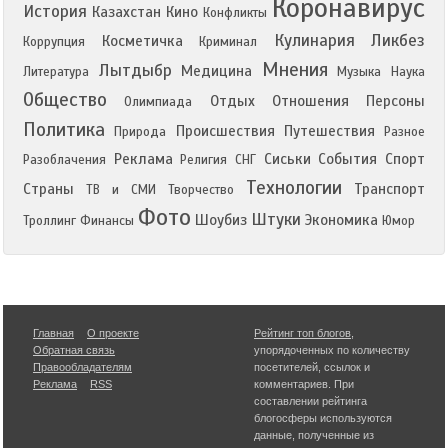
Коронавирус
История
Казахстан
Кино
Конфликты
Кулинария
Ликбез
Косметичка
Коррупция
Криминал
Мнения
Лытдыбр
Медицина
Литература
Музыка
Наука
Общество
Отдых
Отношения
Персоны
Олимпиада
Политика
Происшествия
Путешествия
Природа
Разное
Реклама
Сиськи
События
Спорт
Разоблачения
Религия
СНГ
Технологии
Страны
Транспорт
ТВ и СМИ
Творчество
Фото
Штуки
Шоубиз
Экономика
Троллинг
Финансы
Юмор
Главная
О проекте
Рейтинг топ блогов
,
Обратная связь
упорядоченных по количеству
Правообладателям
посетителей, ссылок и
Реклама
RSS
комментариев. При
составлении рейтинга
блогосферы используются
данные, полученные из