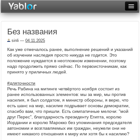
Разместить статью
Войти
Без названия
Неделя
sinli
—
04.11.2025
Месяц
Как уже отмечалось ранее, выполнение решений и указаний
об изучении наследия просто никуда не годится. Это
Рейтинги
положение нуждается в неотложном изменении, поэтому
надо продолжить прямо сейчас. По первоисточникам, как
Архив
принято у приличных людей.
Фототоп
#дляточности
Речь Рабина на митинге четвёртого ноября состоит из
Видеотоп
ранее использованных элементов: мы за мир, мы против
насилия, я был солдатом, я министр обороны, я верю, что
есть шанс на мир, насилие подрывает основы демократии,
спасибо вам, что пришли. Есть симпатичные мелочи: "мой
друг Перес", благодарность президенту Египта, королю
Иордании и королю Марокко без упоминания председателя
автономии и возглавляемых им граждан, неужели они не
имеют никакого отношения к миру или хотя бы к насилию?