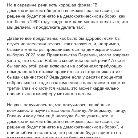
Но в середине речи есть хорошая фраза: "В
демократическом обществе возможны разногласия, но
решение будет принято на демократических выборах, как
это было в 1992 году, когда нам дали мандат делать то, что
мы делаем, и продолжать делать так".
Давайте все представим, как было бы здорово, если бы
изучение наследия велось, как положено, и, например,
бывшие министры провалившегося на демократических
выборах 2022 года Правительства Перемен, могли вовремя
узнать, что сказал Рабин в своей последней речи? А если
бы запись этой речи включали на собраниях требующих
немедленной отставки правительства сторонников этих
бывших министров? Ведь даже если у десяти процентов
собравшихся в ходе ознакомления с наследием откроется
третий глаз и очистится карма, это может кардинально
повлиять на атмосферу митинга в целом.
Но увы, получилось то, что получилось: лишённым
возможности изучить наследие Лапиду, Либерману, Ганцу,
Голану и кому там ещё неоткуда было узнать, что "в
демократическом обществе возможны разногласия, но
решение будет принято на демократических выборах", и
они ошибочно полагали, что решение будет принято на