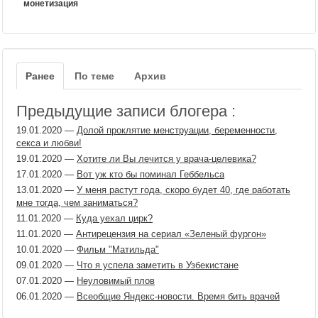
монетизация
Ранее
По теме
Архив
Предыдущие записи блогера :
19.01.2020
—
Долой проклятие менструации, беременности,
секса и любви!
19.01.2020
—
Хотите ли Вы лечится у врача-целевика?
17.01.2020
—
Вот уж кто бы поминал Геббельса
13.01.2020
—
У меня растут года, скоро будет 40, где работать
мне тогда, чем заниматься?
11.01.2020
—
Куда уехал цирк?
11.01.2020
—
Антирецензия на сериал «Зеленый фургон»
10.01.2020
—
Фильм "Матильда"
09.01.2020
—
Что я успела заметить в Узбекистане
07.01.2020
—
Неуловимый плов
06.01.2020
—
Всеобщие Яндекс-новости. Время бить врачей