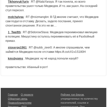
TikhonyukYuriy
:
RT @NataYaraya: Я так поняла, из всего
правительства ушел только Медведев..И то..как ушел..На соседний
стул пересел.
molchalyga
:
RT @roizmangbn: В ГД многие считают, что Медведев
сам подал в отставку. Дескать, задело послание, принял
спонтанное решение. Я в это не ве…
1_Twelfth
:
RT @SidorowSlava: Медведев переименовал милицию
в полицию. Мишустину осталось переименовать её в Разбойный
приказ.
stosergo1961
:
RT @subb_zeer0: А многие спрашивали, чем
займётся Медведев после отставки https://t.co/cX1v1S180H
kmsbypms
:
Медведев: ну чё народ погнали нахуй?
правительство: ёбанный в рот!
SidorowSlava
:
Медведев переименовал милицию в полицию.
Мишустину осталось переименовать её в Разбойный приказ.
riskinform
:
Свежий анекдот: После многочисленных жалоб
горожан на нечищенные дороги, власти пригрозили почистить
только одну –… https://t.co/Thk6lwer7S
Главная
О проекте
Рейтинг топ блогов
,
Обратная связь
упорядоченных по количеству
VKsmiru
:
Песков не стал комментировать сообщения о
Правообладателям
посетителей, ссылок и
"параллельных" проектах реформы Конституции
Реклама
RSS
комментариев. При