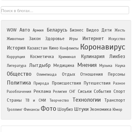
Авто
Беларусь
WOW
Бизнес
Видео
Дети
Армия
Жесть
Интернет
Закон
Здоровье
Животные
Игры
Искусство
Коронавирус
История
Казахстан
Кино
Конфликты
Кулинария
Ликбез
Косметичка
Коррупция
Криминал
Мнения
Лытдыбр
Медицина
Литература
Музыка
Наука
Общество
Отдых
Отношения
Персоны
Олимпиада
Политика
Происшествия
Путешествия
Природа
Разное
Реклама
Сиськи
События
Спорт
Разоблачения
Религия
СНГ
Технологии
Страны
Транспорт
ТВ и СМИ
Творчество
Фото
Штуки
Шоубиз
Экономика
Троллинг
Финансы
Юмор