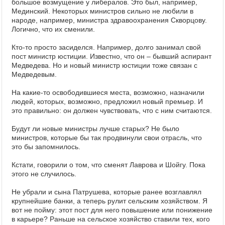
большое возмущение у либералов. Это был, например,
Мединский. Некоторых министров сильно не любили в
народе, например, министра здравоохранения Скворцову.
Логично, что их сменили.
Кто-то просто засиделся. Например, долго занимал свой
пост министр юстиции. Известно, что он – бывший аспирант
Медведева. Но и новый министр юстиции тоже связан с
Медведевым.
На какие-то освободившиеся места, возможно, назначили
людей, которых, возможно, предложил новый премьер. И
это правильно: он должен чувствовать, что с ним считаются.
Будут ли новые министры лучше старых? Не было
министров, которые бы так продвинули свои отрасль, что
это бы запомнилось.
Кстати, говорили о том, что сменят Лаврова и Шойгу. Пока
этого не случилось.
Не убрали и сына Патрушева, которые ранее возглавлял
крупнейшие банки, а теперь рулит сельским хозяйством. Я
вот не пойму: этот пост для него повышение или понижение
в карьере? Раньше на сельское хозяйство ставили тех, кого