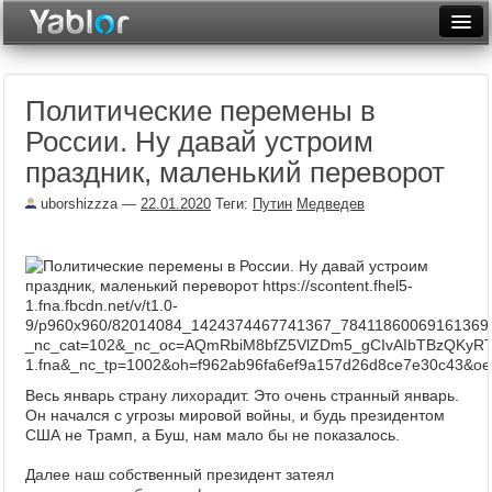
Разместить статью
Войти
Политические перемены в
Неделя
России. Ну давай устроим
Месяц
праздник, маленький переворот
Рейтинги
uborshizzza
—
22.01.2020
Теги:
Путин
Медведев
Архив
Фототоп
Видеотоп
Весь январь страну лихорадит. Это очень странный январь.
Он начался с угрозы мировой войны, и будь президентом
США не Трамп, а Буш, нам мало бы не показалось.
Далее наш собственный президент затеял