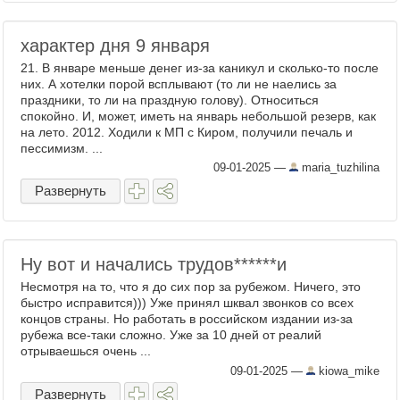
характер дня 9 января
21. В январе меньше денег из-за каникул и сколько-то после
них. А хотелки порой всплывают (то ли не наелись за
праздники, то ли на праздную голову). Относиться
спокойно. И, может, иметь на январь небольшой резерв, как
на лето. 2012. Ходили к МП с Киром, получили печаль и
пессимизм. ...
09-01-2025
—
maria_tuzhilina
Развернуть
Ну вот и начались трудов​******и
Несмотря на то, что я до сих пор за рубежом. Ничего, это
быстро исправится))) Уже принял шквал звонков со всех
концов страны. Но работать в российском издании из-за
рубежа все-таки сложно. Уже за 10 дней от реалий
отрываешься очень ...
09-01-2025
—
kiowa_mike
Развернуть