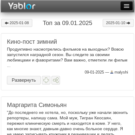
Разместить статью
Войти
Топ за 09.01.2025
2025-01-08
2025-01-10
Неделя
Кино-пост зимний
Месяц
Продуктивно насмотрелись фильмов на выходных? Вовсю
Рейтинги
запустился наградной сезон. Вы следите за своими
любимцами и фаворитами? Вам важно, отметили ли фильм
...
Архив
09-01-2025
—
malyshi
Фототоп
Развернуть
Видеотоп
Маргарита Симоньян
"До последнего не хотела, но, поскольку уже начали звонить
репортеры, напишу сама. Мой муж, Тигран Кеосаян,
пережил клиническую смерть и находится в коме. У него,
как многие знают, давным-давно очень больное сердце. Я
не умею записывать кружочки в реанимации и делать