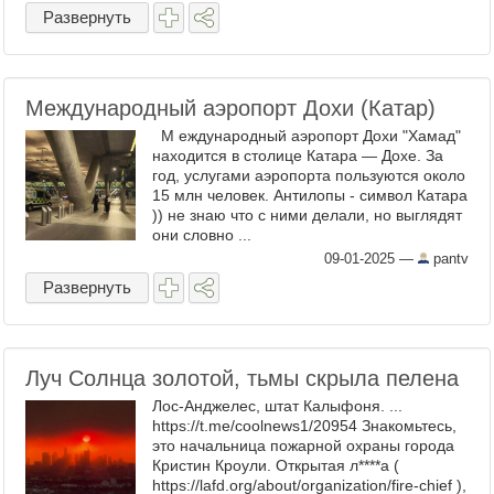
Шаньвэня ...
Развернуть
Международный аэропорт Дохи (Катар)
М еждународный аэропорт Дохи "Хамад"
находится в столице Катара — Дохе. За
год, услугами аэропорта пользуются около
15 млн человек. Антилопы - символ Катара
)) не знаю что с ними делали, но выглядят
они словно ...
09-01-2025
—
pantv
Развернуть
Луч Солнца золотой, тьмы скрыла пелена
Лос-Анджелес, штат Калыфоня. ...
https://t.me/coolnews1/20954 Знакомьтесь,
это начальница пожарной охраны города
Кристин Кроули. Открытая л****а (
https://lafd.org/about/organization/fire-chief ),