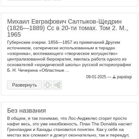
Михаил Евграфович Салтыков-Щедрин
(1826—1889) Сс в 20-ти томах. Том 2. М.,
1965
Губернские очерки. 1856—1857 из примечаний Другим
источником, сатирически использованным в тирадах
«озорника», воспевающего «творческое могущество»
централизованной бюрократии, явилась работа одного из
основателей «юридической школы» русской историографии
Б. Н. Чичерина «Областные ...
09-01-2025
—
papalagi
Развернуть
Без названия
В общем, я так понимаю, что Лос-Анджелес сгорит просто
нафиг весь, это уже неизбежность. План The Donaldа насчет
Гренландии и Канады становится понятен. Как у себя на
местах все сломают и дожгут окончательно, так и переедут,