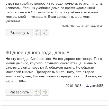
ответ на какой-то вопрос из тетради коллеги, то это, типа, ты
«списал». Если из учебника дома во время «домашней
работы» — всё ОК, зашибись. Если из учебника во время
контрольной — «списал». Если запомнить фрагмент
учебника ...
09-01-2025
—
lex_kravetski
Развернуть
90 дней одного года, день 8
Не жгу сердца. Своё остыло. Но вот дороге нет конца. Так в
жизни дыбило, крутило, Крушило юного птенца. А мне б
взлететь, ломая крылья И, обнажая наготу, Не обрасти
махровой гнилью, Преодолеть бы тошноту, Что в горле
комом набухает, Пускает корни в сердца синь. …Я знаю, не
одна — такая ...
09-01-2025
—
yana1955
Развернуть