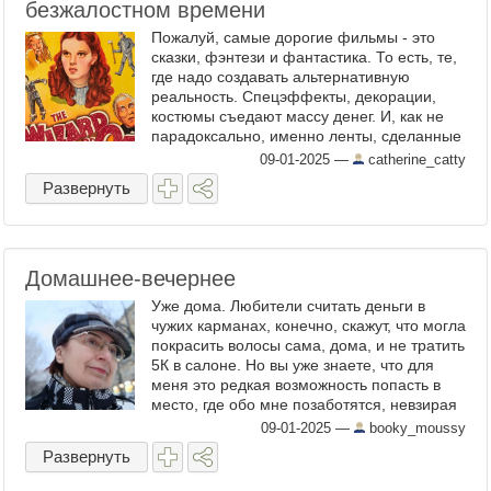
безжалостном времени
Пожалуй, самые дорогие фильмы - это
сказки, фэнтези и фантастика. То есть, те,
где надо создавать альтернативную
реальность. Спецэффекты, декорации,
костюмы съедают массу денег. И, как не
парадоксально, именно ленты, сделанные
в этих жанрах, стареют быстрее всех
09-01-2025
—
catherine_catty
(исключения вроде ...
Развернуть
Домашнее-вечернее
Уже дома. Любители считать деньги в
чужих карманах, конечно, скажут, что могла
покрасить волосы сама, дома, и не тратить
5К в салоне. Но вы уже знаете, что для
меня это редкая возможность попасть в
место, где обо мне позаботятся, невзирая
на то, как я выгляжу и сколько мне лет. На
09-01-2025
—
booky_moussy
этот ...
Развернуть