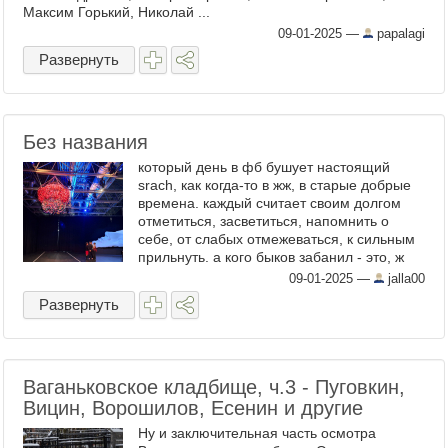
Максим Горький, Николай ...
09-01-2025
—
papalagi
Развернуть
Без названия
который день в фб бушует настоящий
srach, как когда-то в жж, в старые добрые
времена. каждый считает своим долгом
отметиться, засветиться, напомнить о
себе, от слабых отмежеваться, к сильным
прильнуть. а кого быков забанил - это, ж
как орден получить! я тут пишу не для того,
09-01-2025
—
jalla00
чтоб ...
Развернуть
Ваганьковское кладбище, ч.3 - Пуговкин,
Вицин, Ворошилов, Есенин и другие
Ну и заключительная часть осмотра