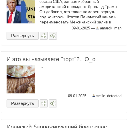
состав США, заявил избранный
американский президент Дональд Трамп.
Он добавил, что также намерен вернуть
под контроль Штатов Панамский канал и
переименовать Мексиканский залив в
Американский. И опубликовал
09-01-2025
—
amarok_man
соответствующую карту: На ...
Развернуть
И это вы называете "торт"?.. О_о
...
09-01-2025
—
smile_detected
Развернуть
Иранский барражирующий боеприпас