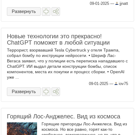
очень шла. Но как-то моя коллега сказала:
09-01-2025
—
jjnatt
Вы всегда ...
Развернуть
Новые технологии это прекрасно!
ChatGPT поможет в любой ситуации
Террорист, взорвавший Tesla Cybertruck у отеля Трампа,
собрал бомбу по инструкции нейросети. • Шериф Лас-
Вегаса заявил, что у полиции есть переписка нападавшего с
ChatGPT. ИИ выдал детали конструкции бомбы, список
компонентов, места их покупки и процесс сборки. • OpenAI
уже ...
09-01-2025
—
iov75
Развернуть
Горящий Лос-Анджелес. Вид из космоса
Горящие пригороды Лос-Анжелеса. Вид из
космоса. Но все равно, горят как-то
свободнее, демократичнее, не то, что в