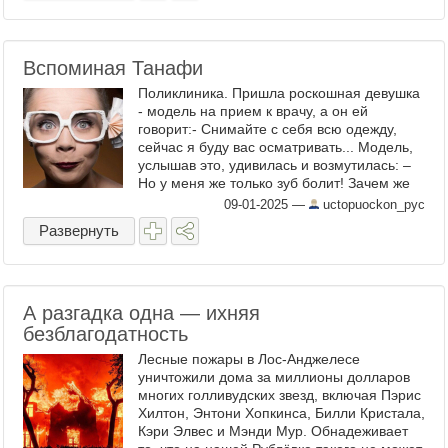
Вспоминая Танафи
Поликлиника. Пришла роскошная девушка
- модель на прием к врачу, а он ей
говорит:- Снимайте с себя всю одежду,
сейчас я буду вас осматривать... Модель,
услышав это, удивилась и возмутилась: –
Но у меня же только зуб болит! Зачем же
мне все с себя снимать надо? Врач ...
09-01-2025
—
uctopuockon_pyc
Развернуть
А разгадка одна — ихняя
безблагодатность
Лесные пожары в Лос-Анджелесе
уничтожили дома за миллионы долларов
многих голливудских звезд, включая Пэрис
Хилтон, Энтони Хопкинса, Билли Кристала,
Кэри Элвес и Мэнди Мур. Обнадеживает