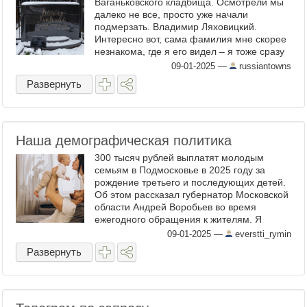
Ваганьковского кладбища. Осмотрели мы
далеко не все, просто уже начали
подмерзать. Владимир Ляховицкий.
Интересно вот, сама фамилия мне скорее
незнакома, где я его видел – я тоже сразу
не скажу. А лицо 100% узнаваемое. Бывает
09-01-2025
—
russiantowns
и такое. Умер еще 2002г в ...
Развернуть
Наша демографическая политика
300 тысяч рублей выплатят молодым
семьям в Подмосковье в 2025 году за
рождение третьего и последующих детей.
Об этом рассказал губернатор Московской
области Андрей Воробьев во время
ежегодного обращения к жителям. Я
отлично представляю себе этих жителей
09-01-2025
—
everstti_rymin
Подмосковья с третьим (и ...
Развернуть