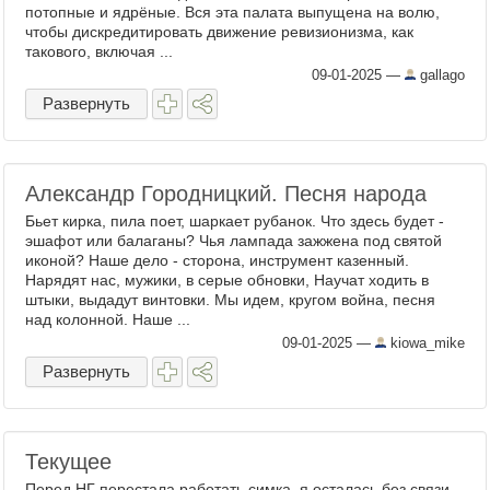
потопные и ядрёные. Вся эта палата выпущена на волю,
чтобы дискредитировать движение ревизионизма, как
такового, включая ...
09-01-2025
—
gallago
Развернуть
Александр Городницкий. Песня народа
Бьет кирка, пила поет, шаркает рубанок. Что здесь будет -
эшафот или балаганы? Чья лампада зажжена под святой
иконой? Наше дело - сторона, инструмент казенный.
Нарядят нас, мужики, в серые обновки, Научат ходить в
штыки, выдадут винтовки. Мы идем, кругом война, песня
над колонной. Наше ...
09-01-2025
—
kiowa_mike
Развернуть
Текущее
Перед НГ перестала работать симка, я осталась без связи.