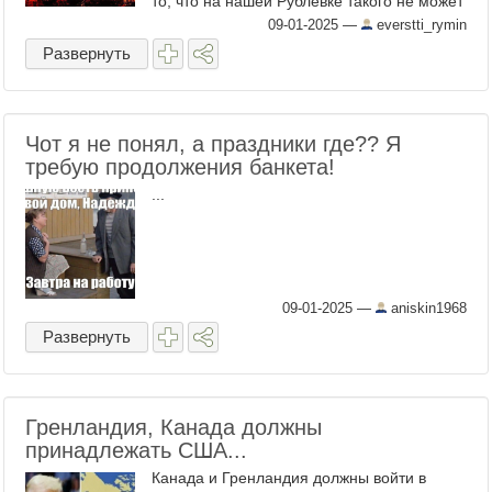
то, что на нашей Рублёвке такого не может
случиться никогда. Могут дотла сгореть
09-01-2025
—
everstti_rymin
оба Бутова и ...
Развернуть
Чот я не понял, а праздники где?? Я
требую продолжения банкета!
...
09-01-2025
—
aniskin1968
Развернуть
Гренландия, Канада должны
принадлежать США...
Канада и Гренландия должны войти в