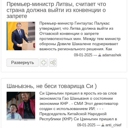
Премьер-министр Литвы, считает что
страна должна выйти из конвенции о
запрете
Премьер-министр Гинтаутас Палукас
утверждает, что Литва должна выйти из
Оттавской конвенции о запрете
противопехотных мин. Между тем министр
обороны Довиле Шакалене подчеркивает
важность регионального решения. Как
сообщает сайт LRT в понедельник,
09-01-2025
—
adamashek
премьер-министр Гинтаутас Палуцкас ...
Развернуть
Шаньвэнь, не беси товарища Си )
Си Цзиньпин пришел в ярость из-за слов
экономиста Гао Шаньвэня о состоянии
экономики КНР . - СМИ Этот демотиватор
создан с использованием ИИ: - - -
Председатель Китайской Народной
Республики (КНР) Си Цзиньпин пришел в
ярость из-за высказываний экономиста Гао
09-01-2025
—
anti_chief