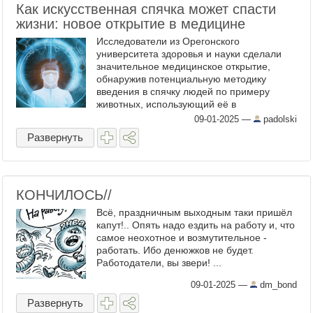
Как искусственная спячка может спасти
жизни: новое открытие в медицине
Исследователи из Орегонского
университета здоровья и науки сделали
значительное медицинское открытие,
обнаружив потенциальную методику
введения в спячку людей по примеру
животных, использующий её в
неблагоприятных условиях. Это открытие
09-01-2025
—
padolski
может иметь огромное значение
Развернуть
дляспасения жизней ...
КОНЧИЛОСЬ//
Всё, праздничным выходным таки пришёл
капут!.. Опять надо ездить на работу и, что
самое неохотное и возмутительное -
работать. Ибо денюжков не будет.
Работодатели, вы звери! ...
09-01-2025
—
dm_bond
Развернуть