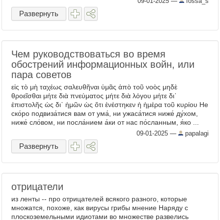
09-01-2025
—
fossa_s
Развернуть
Чем руководствоваться во время
обострений информационных войн, или
пара советов
εἰς τὸ μὴ ταχέως σαλευθῆναι ὑμᾶς ἀπὸ τοῦ νοὸς μηδὲ
θροεῖσθαι μήτε διὰ πνεύματος μήτε διὰ λόγου μήτε δι᾿
ἐπιστολῆς ὡς δι᾿ ἡμῶν ὡς ὅτι ἐνέστηκεν ἡ ἡμέρα τοῦ κυρίου Не
ско́ро подвиза́тися вам от ума́, ни ужаса́тися ниже́ ду́хом,
ниже́ сло́вом, ни посла́нием а́ки от нас по́сланным, я́ко ...
09-01-2025
—
papalagi
Развернуть
отрицатели
из ленты -- про отрицателей всякого разного, которые
множатся, похоже, как вирусы грибы мнение Наряду с
плоскоземельными идиотами во множестве развелись