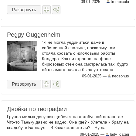
09-01-2025
—
trombicula
Развернуть
Peggy Guggenheim
"Я не могла уединиться даже в
собственной спальне, поскольку там
стояла кровать с изголовьем работы
Колдера. Как ни странно, на фоне
бирюзовых стен она смотрелась так, будто
ей с самого начала было уготовано
оказаться в Венеции. Там же на стене
09-01-2025
—
neosonus
висит картина Фрэнсиса Бэкона — ...
Развернуть
Двойка по географии
Группа милых девушек щебечет на автобусной остановке. -
Что-то Таньку давно не видно. Она где? - Улетела к брату на
свадьбу, в Барнаул. - В Казахстан что ли? - Ну да. ...
09-01-2025
—
lady_catari