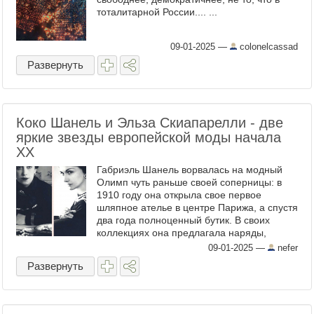
тоталитарной России.... ...
09-01-2025
—
colonelcassad
Развернуть
Коко Шанель и Эльза Скиапарелли - две
яркие звезды европейской моды начала
XX
Габриэль Шанель ворвалась на модный
Олимп чуть раньше своей соперницы: в
1910 году она открыла свое первое
шляпное ателье в центре Парижа, а спустя
два года полноценный бутик. В своих
коллекциях она предлагала наряды,
которые резко отличались от тех, что
09-01-2025
—
nefer
носили аристократки в начале века. ...
Развернуть