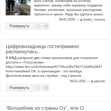
всех счетов, посмотрев на остаток,
вероятно, закажу себе корзинку подарков.
Книжки, косметика, кухонные расходники,
пряности и орехи. Надо бы сделать анонс
встречи в ВК, поскольку место все то же,
09-01-2025
—
booky_moussy
"Паб 78", ...
Развернуть
Цифровизадница гостеприимно
распахнулась..
В МВД раскрыли две схемы мошенников для получения
доступа к «Госуслугам»
https://www.rbc.ru/rbcfreenews/677f4ca39a79477a3df0a364?
from=newsfeed Ой, а хреновация - это вообще.
Десятилетиями жить на стройке.. под страхом ...
09-01-2025
—
jalynski
Развернуть
"Волшебник из страны Оз", или О