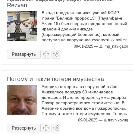
Rezvan
В ходе продолжающихся учений КСИР
Ирана "Великий пророк 19" (Payambar-e
Azam 19) был впервые представлен новый
иранский дрон-камикадзе
(барражирующий боеприпас), который
поступил на вооружение сухопутных войск
КСИР под названием "Резван" (Rezvan).
09-01-2025
—
imp_navigator
Заявлено, что новый дрон-камикадзе
Развернуть
имеет ...
Потому и такие потери имущества
Америка потеряла за пару дней в Лос-
Анджелесе порядка 60 миллиардов
долларов. И это не предел суммы ущерба.
Пожар распространялся стремительно. В
Америке обычно все дома пожароопасны.
Потому и такие потери имущества. Теперь
представьте, сколько там сгорело
09-01-2025
—
travnikovug
шедевров и ...
Развернуть