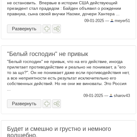
не остановить. Впервые в истории США действующий
президент стал прадедом : Байден объявил о рождении
правнука, сына своей внучки Наоми, дочери Хантера ...
09-01-2025
—
meyer51
Развернуть
"Белый господин" не привык
"Белый господин" не привык, что на его действие, иногда
прилетает противодействие и реально не понимает, а "его
то за що?". Он не понимает даже если противодействия нет,
а все неприятности есть результат исключительно его
собственных действий. Но не они же виноваты. Это Россия
...
09-01-2025
—
sharov43
Развернуть
Будет и смешно и грустно и немного
волшебно.