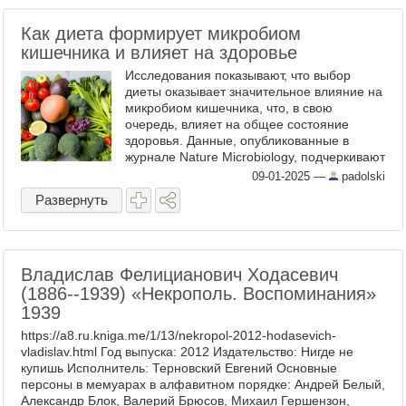
Как диета формирует микробиом
кишечника и влияет на здоровье
Исследования показывают, что выбор
диеты оказывает значительное влияние на
микробиом кишечника, что, в свою
очередь, влияет на общее состояние
здоровья. Данные, опубликованные в
журнале Nature Microbiology, подчеркивают
важность разнообразного питания,
09-01-2025
—
padolski
богатого овощами, для ...
Развернуть
Владислав Фелицианович Ходасевич
(1886--1939) «Некрополь. Воспоминания»
1939
https://a8.ru.kniga.me/1/13/nekropol-2012-hodasevich-
vladislav.html Год выпуска: 2012 Издательство: Нигде не
купишь Исполнитель: Терновский Евгений Основные
персоны в мемуарах в алфавитном порядке: Андрей Белый,
Александр Блок, Валерий Брюсов, Михаил Гершензон,