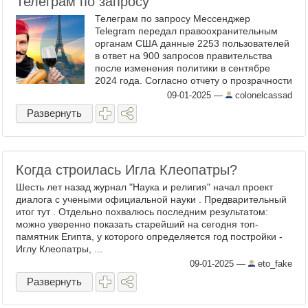
Телеграм по запросу
Телеграм по запросу Мессенджер
Telegram передал правоохранительным
органам США данные 2253 пользователей
в ответ на 900 запросов правительства
после изменения политики в сентябре
2024 года. Согласно отчету о прозрачности
Telegram за период с 1 января 2024 года
09-01-2025
—
colonelcassad
администрация ...
Развернуть
Когда строилась Игла Клеопатры?
Шесть лет назад журнал "Наука и религия" начал проект
диалога с учеными официальной науки . Предварительный
итог тут . Отдельно похвалюсь последним результатом:
можно уверенно показать старейший на сегодня топ-
памятник Египта, у которого определяется год постройки -
Иглу Клеопатры, ...
09-01-2025
—
eto_fake
Развернуть