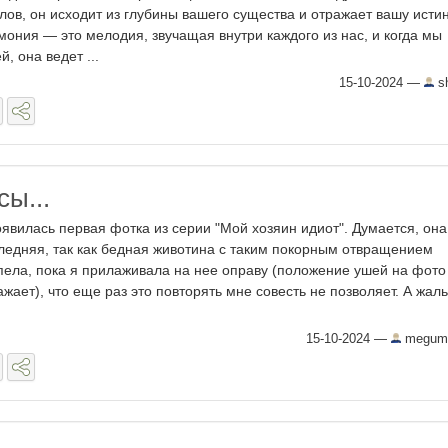
слов, он исходит из глубины вашего существа и отражает вашу исти
мония — это мелодия, звучащая внутри каждого из нас, и когда мы
, она ведет ...
15-10-2024
—
s
сы...
появилась первая фотка из серии "Мой хозяин идиот". Думается, она
ледняя, так как бедная животина с таким покорным отвращением
пела, пока я прилаживала на нее оправу (положение ушей на фото
ажает), что еще раз это повторять мне совесть не позволяет. А жаль
15-10-2024
—
megumi