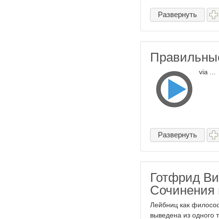
Развернуть
Правильные
via ...
Развернуть
Готфрид Ви
Сочинения в
Лейбниц как философ
выведена из одного 