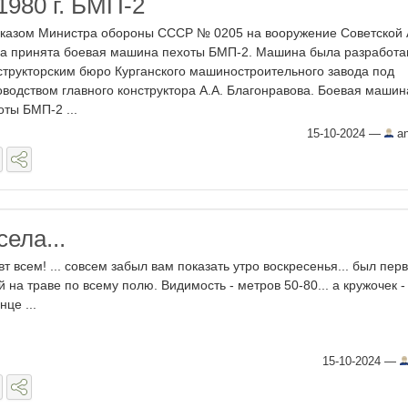
1980 г. БМП-2
казом Министра обороны СССР № 0205 на вооружение Советской
а принята боевая маши­на пехоты БМП-2. Машина была разработа­
структорским бюро Курганского ма­шиностроительного завода под
овод­ством главного конструктора А.А. Благонра­вова. Боевая машин
оты БМП-2 ...
15-10-2024
—
an
села...
вт всем! ... совсем забыл вам показать утро воскресенья... был пер
й на траве по всему полю. Видимость - метров 50-80... а кружочек -
нце ...
15-10-2024
—