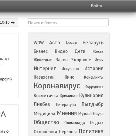
Войти
-10-16
Авто
Беларусь
WOW
Армия
Бизнес
Видео
Дети
Жесть
астет
Закон
Здоровье
Животные
Игры
-
Интернет
История
Искусство
Казахстан
Кино
Конфликты
apojnik
Коронавирус
Коррупция
Кулинария
Косметичка
Криминал
Ликбез
Лытдыбр
Литература
«А
Мнения
Медицина
Музыка
Наука
Общество
Отдых
Олимпиада
Политика
емью
Отношения
Персоны