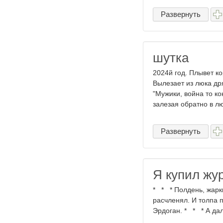
Развернуть
шутка
2024й год. Плывет к
Вылезает из люка др
"Мужики, война то ко
залезая обратно в люк
Развернуть
Я купил жу
* * * Полдень, жарк
расчленял. И толпа п
Эрдоган. * * * А дал