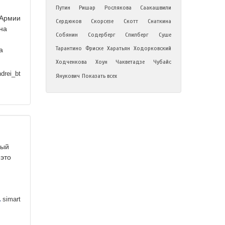
Путин
Ришар
Рослякова
Саакашвили
 Армии
Сердюков
Скорсезе
Скотт
Снаткина
на
Собянин
Содерберг
Спилберг
Суше
Тарантино
Фриске
Харатьян
Ходорковский
а
Ходченкова
Хоун
Чакветадзе
Чубайс
drei_bt
Янукович
Показать всех
вый
 это
simart