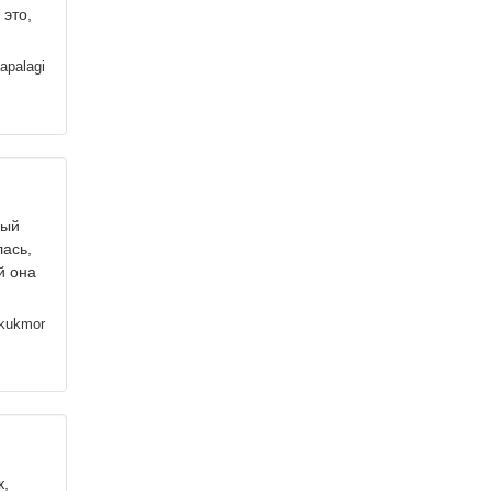
 это,
apalagi
ый
лacь,
̆ oнa
kukmor
к,