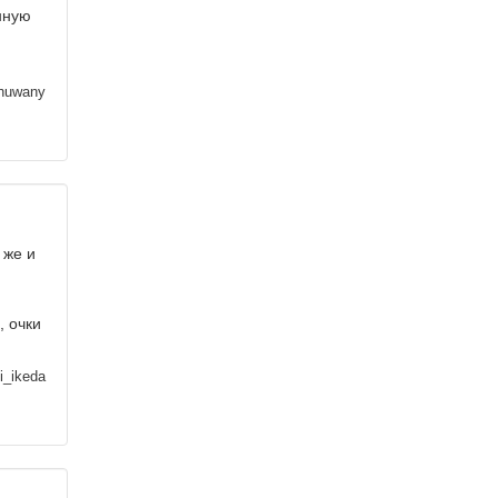
нную
huwany
 же и
, очки
_ikeda