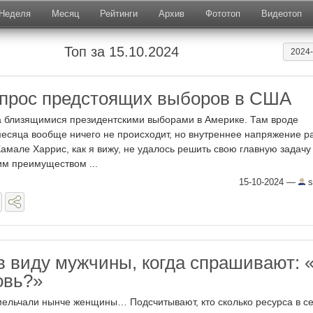
Неделя
Месяц
Рейтинги
Архив
Фототоп
Видеотоп
Топ за 15.10.2024
2024
прос предстоящих выборов в США
а близящимися президентскими выборами в Америке. Там вроде
есяца вообще ничего не происходит, но внутреннее напряжение р
амале Харрис, как я вижу, не удалось решить свою главную задачу 
им преимуществом ...
15-10-2024
—
s
в виду мужчины, когда спрашивают: 
овь?»
ельчали нынче женщины… Подсчитывают, кто сколько ресурса в с