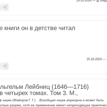
15-10-2024
—
stepp
 книги он в детстве читал
15-10-2024
—
льгельм Лейбниц (1646—1716)
 четырех томах. Том 3. М.,
 науки (Майоров Г. Г.) ...Всеобщая наука априорна и может быть
только разума, хотя ее применение имеет непреходящее практиче