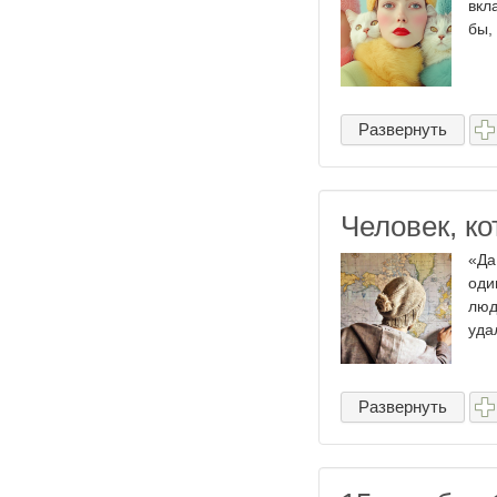
вкл
бы,
Развернуть
Человек, ко
«Да
оди
люд
уда
Развернуть