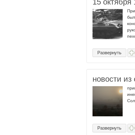
15 октября 
При
был
кон
рук
пех
Развернуть
новости из 
при
ине
Сол
Развернуть