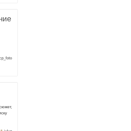
ние
cp_foto
сюжет,
иску