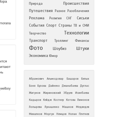
Пора
Происшествия
Природа
Путешествия
Разное
Разоблачения
Реклама
Сиськи
Религия
СНГ
morana
События
Спорт
Страны
ТВ и СМИ
Технологии
Творчество
Транспорт
Троллинг
Финансы
Фото
Штуки
Шоубиз
Экономика
Юмор
ится
читают
нь
Абрамович
Альмодовар
Башаров
Белых
Боня
Бузова
Дайнеко
Джанабаева
Дуглас
_welboy
Жигунов
Жириновский
Збруев
Исинбаева
Кадыров
Кейдж
Костнер
Котова
Лимонов
Лопырева
Лукашенко
Машков
Медведев
Михалков
Моргун
Немцов
Нолан
Плетнев