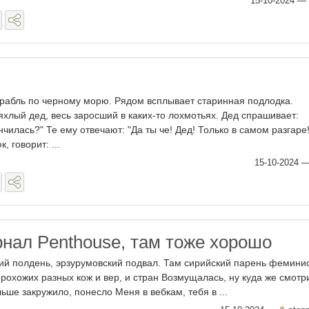
15-10-2024
—
орабль по черному морю. Рядом всплывает старинная подлодка.
яхлый дед, весь заросший в каких-то лохмотьях. Дед спрашивает:
нчилась?" Те ему отвечают: "Да ты че! Дед! Только в самом разгаре
, говорит: ...
15-10-2024
рнал Penthouse, там тоже хорошо
ий полдень, эрзурумовский подвал. Там сирийский парень фемини
рохожих разных кож и вер, и стран Возмущалась, ну куда же смотр
ьше закружило, понесло Меня в вебкам, тебя в ...