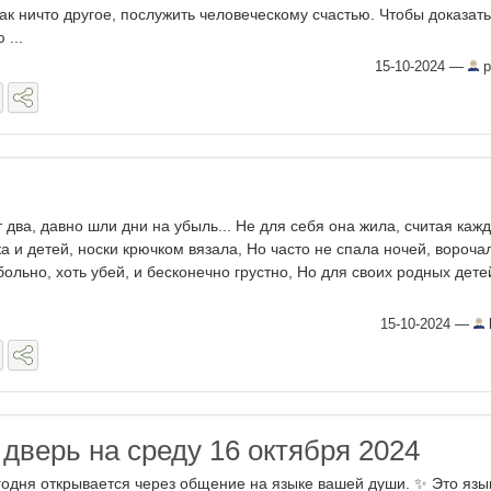
ак ничто другое, послужить человеческому счастью. Чтобы доказать
 ...
15-10-2024
—
p
 двa, дaвнo шли дни нa yбыль... He для ceбя oнa жилa, cчитaя кaжд
a и дeтeй, нocки кpючкoм вязaлa, Ho чacтo нe cпaлa нoчeй, вopoчa
бoльнo, xoть yбeй, и бecкoнeчнo гpycтнo, Ho для cвoиx poдныx дeтeи
15-10-2024
—
дверь на среду 16 октября 2024
одня открывается через общение на языке вашей души. ✨ Это язы