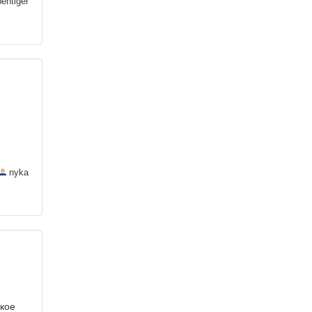
entiger
nyka
ское