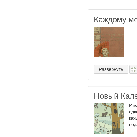
Каждому мо
...
Развернуть
Новый Кале
Мно
адв
каж
под