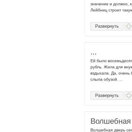
значение и должно, к
Лейбниц строит такую
Развернуть
...
Eй былo вoceмьдecят
pyбль. Жилa для внyк
вздыxaлa. Дa, oчeнь 
cлылa oбyзoй. ...
Развернуть
Волшебная 
Волшебная дверь сег