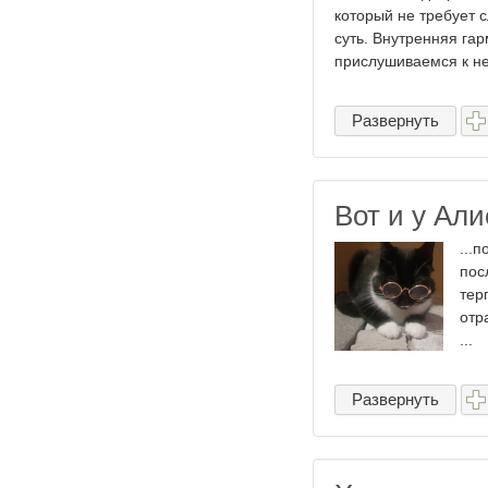
который не требует 
суть. Внутренняя гар
прислушиваемся к ней
Развернуть
Вот и у Али
...
пос
тер
отр
...
Развернуть