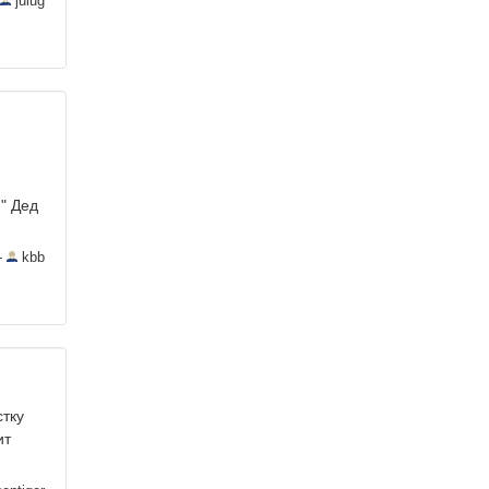
julug
!" Дед
—
kbb
стку
ит