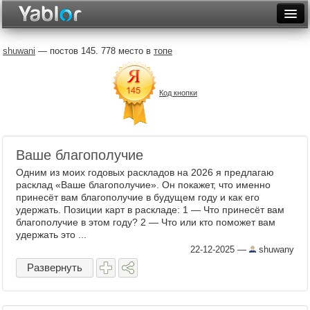
Разместить статью
Войти
shuwani
— постов 145. 778 место в
топе
Неделя
Код кнопки
Месяц
Рейтинги
Архив
Ваше благополучие
Одним из моих годовых раскладов на 2026 я предлагаю
Фототоп
расклад «Ваше благополучие». Он покажет, что именно
принесёт вам благополучие в будущем году и как его
Видеотоп
удержать. Позиции карт в раскладе: 1 — Что принесёт вам
благополучие в этом году? 2 — Что или кто поможет вам
удержать это ...
22-12-2025
—
shuwany
Развернуть