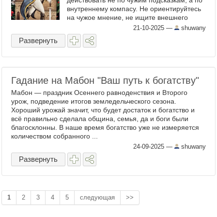
действовать не по чужим подсказкам, а по
внутреннему компасу. Не ориентируйтесь
на чужое мнение, не ищите внешнего
одобрения — только вы знаете, куда ведёт
21-10-2025
—
shuwany
ваш путь и почему ...
Развернуть
Гадание на Мабон "Ваш путь к богатству"
Мабон — праздник Осеннего равноденствия и Второго
урож, подведение итогов земледельческого сезона.
Хороший урожай значит, что будет достаток и богатство и
всё правильно сделала община, семья, да и боги были
благосклонны. В наше время богатство уже не измеряется
количеством собранного ...
24-09-2025
—
shuwany
Развернуть
1
2
3
4
5
следующая
>>