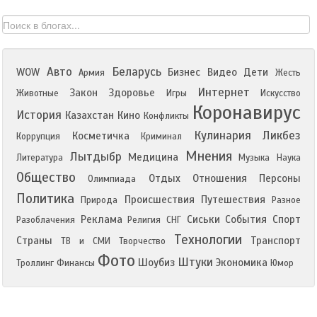
Авто
Беларусь
WOW
Бизнес
Видео
Дети
Армия
Жесть
Интернет
Закон
Здоровье
Животные
Игры
Искусство
Коронавирус
История
Казахстан
Кино
Конфликты
Кулинария
Ликбез
Косметичка
Коррупция
Криминал
Мнения
Лытдыбр
Медицина
Литература
Музыка
Наука
Общество
Отдых
Отношения
Персоны
Олимпиада
Политика
Происшествия
Путешествия
Природа
Разное
Реклама
Сиськи
События
Спорт
Разоблачения
Религия
СНГ
Технологии
Страны
Транспорт
ТВ и СМИ
Творчество
Фото
Штуки
Шоубиз
Экономика
Троллинг
Финансы
Юмор