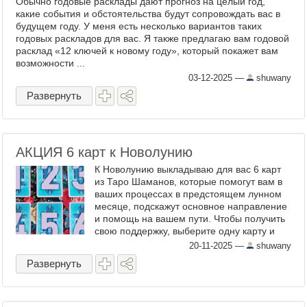
Обычно годовые расклады дают прогноз на целый год,
какие события и обстоятельства будут сопровождать вас в
будущем году. У меня есть несколько вариантов таких
годовых раскладов для вас. Я также предлагаю вам годовой
расклад «12 ключей к новому году», который покажет вам
возможности ...
03-12-2025
—
shuwany
Развернуть
АКЦИЯ 6 карт к Новолунию
К Новолунию выкладываю для вас 6 карт
из Таро Шаманов, которые помогут вам в
ваших процессах в предстоящем лунном
месяце, подскажут основное направление
и помощь на вашем пути. Чтобы получить
свою поддержку, выберите одну карту и
напишите её номер в комментарии к этой
20-11-2025
—
shuwany
записи ⬇️ ...
Развернуть