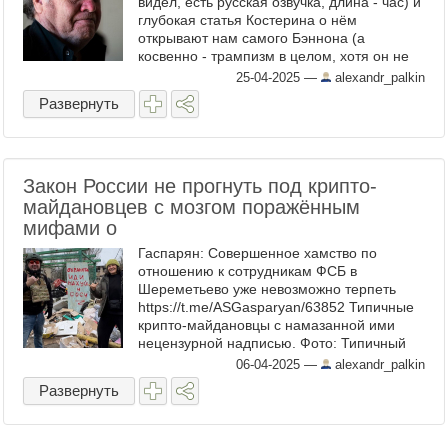
видел, есть русская озвучка, длина - час) и
глубокая статья Костерина о нём
открывают нам самого Бэннона (а
косвенно - трампизм в целом, хотя он не
тождествен личным взглядам Бэннона) с
25-04-2025
—
alexandr_palkin
неожиданной ...
Развернуть
Закон России не прогнуть под крипто-
майдановцев с мозгом поражённым
мифами о
Гаспарян: Совершенное хамство по
отношению к сотрудникам ФСБ в
Шереметьево уже невозможно терпеть
https://t.me/ASGasparyan/63852 Типичные
крипто-майдановцы с намазанной ими
нецензурной надписью. Фото: Типичный
результат майдановского мышления:
06-04-2025
—
alexandr_palkin
Курская область. ...
Развернуть