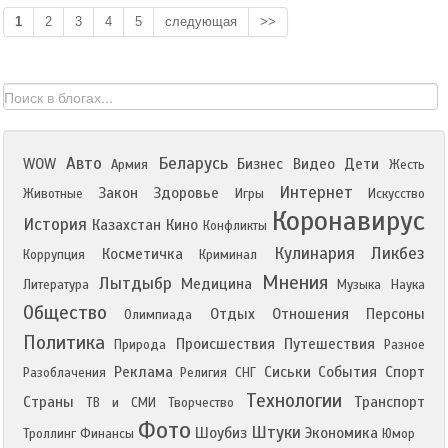
1
2
3
4
5
следующая
>>
Авто
Беларусь
WOW
Бизнес
Видео
Дети
Армия
Жесть
Интернет
Закон
Здоровье
Животные
Игры
Искусство
Коронавирус
История
Казахстан
Кино
Конфликты
Кулинария
Ликбез
Косметичка
Коррупция
Криминал
Мнения
Лытдыбр
Медицина
Литература
Музыка
Наука
Общество
Отдых
Отношения
Персоны
Олимпиада
Политика
Происшествия
Путешествия
Природа
Разное
Реклама
Сиськи
События
Спорт
Разоблачения
Религия
СНГ
Технологии
Страны
Транспорт
ТВ и СМИ
Творчество
Фото
Штуки
Шоубиз
Экономика
Троллинг
Финансы
Юмор