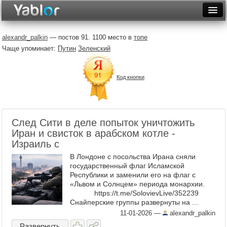
Разместить статью
Войти
alexandr_palkin
— постов 91. 1100 место в
топе
Чаще упоминает:
Путин
Зеленский
Неделя
Месяц
Код кнопки
Рейтинги
Архив
След Сити в деле попыток уничтожить
Фототоп
Иран и свисток в арабском котле -
Израиль с
Видеотоп
В Лондоне с посольства Ирана сняли
государственный флаг Исламской
Республики и заменили его на флаг с
«Львом и Солнцем» периода монархии.
https://t.me/SolovievLive/352239
Снайперские группы развернуты на ...
11-01-2026
—
alexandr_palkin
Развернуть