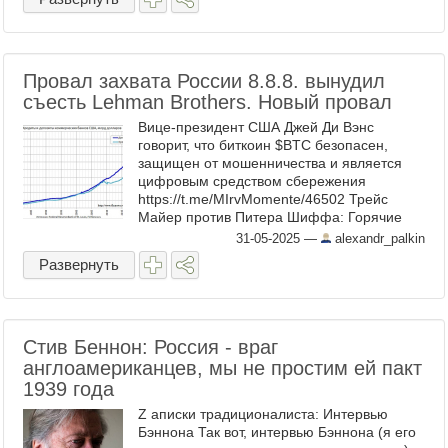
Провал захвата России 8.8.8. вынудил
съесть Lehman Brothers. Новый провал
Вице-президент США Джей Ди Вэнс
говорит, что биткоин $BTC безопасен,
защищен от мошенничества и является
цифровым средством сбережения
https://t.me/MIrvMomente/46502 Трейс
Майер против Питера Шиффа: Горячие
дебаты о Золоте деньгах и Биткойне
31-05-2025
—
alexandr_palkin
"Биткоин 2025" 00:42 Трейс ...
Развернуть
Стив Беннон: Россия - враг
англоамериканцев, мы не простим ей пакт
1939 года
Z аписки традиционалиста: Интервью
Бэннона Так вот, интервью Бэннона (я его