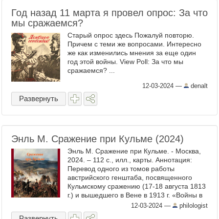
Год назад 11 марта я провел опрос: За что
мы сражаемся?
Старый опрос здесь Пожалуй повторю.
Причем с теми же вопросами. Интересно
же как изменились мнения за еще один
год этой войны. View Poll: За что мы
сражаемся? ...
12-03-2024
—
denalt
Развернуть
Энль М. Сражение при Кульме (2024)
Энль М. Сражение при Кульме. - Москва,
2024. – 112 с., илл., карты. Аннотация:
Перевод одного из томов работы
австрийского генштаба, посвященного
Кульмскому сражению (17-18 августа 1813
г.) и вышедшего в Вене в 1913 г. «Войны в
правление императора Франца» -- это
12-03-2024
—
philologist
многотомный труд ...
Развернуть