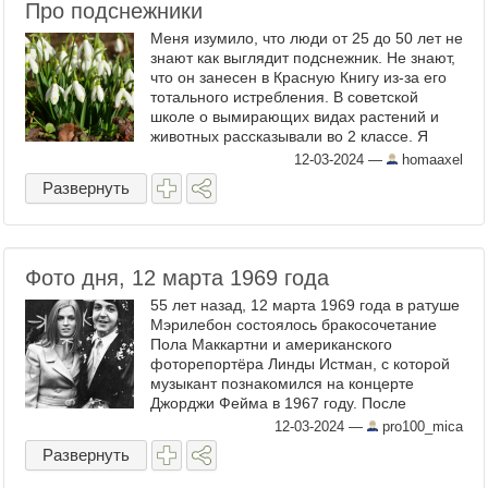
Про подснежники
Меня изумило, что люди от 25 до 50 лет не
знают как выглядит подснежник. Не знают,
что он занесен в Красную Книгу из-за его
тотального истребления. В советской
школе о вымирающих видах растений и
животных рассказывали во 2 классе. Я
сама видела, как быстро исчез подснежник
12-03-2024
—
homaaxel
в московских ...
Развернуть
Фото дня, 12 марта 1969 года
55 лет назад, 12 марта 1969 года в ратуше
Мэрилебон состоялось бракосочетание
Пола Маккартни и американского
фоторепортёра Линды Истман, с которой
музыкант познакомился на концерте
Джорджи Фейма в 1967 году. После
гражданской церемонии они обвенчались
12-03-2024
—
pro100_mica
в англиканской церкви лондонского ...
Развернуть