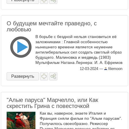
О будущем мечтайте праведно, с
любовью
В борьбе с бездной нельзя становиться её
заложниками : Главной особенностью
нынешнего времени является неумение
антилиберальных сил создать светлый образ
будущего. Малиновка и медведь (1983)
Мультфильм Натана Лернера: И. А. Ефремов
«Таис Афинская»: - Аксиопена, как и черная
12-03-2024
—
filemoon
...
Развернуть
"Алые паруса" Марчелло, или Как
скрестить Грина с повесточкой
Как вы, наверное, знаете Италия и
Франция сняли фильм по "Алым парусам".
Получилось своеобразно. Режиссер
Пьетро Марчелло перенес действие во