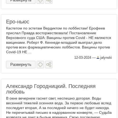
Еро-ньюс
Кастетом по эстетам Вердиктом по лоббистам! Ерофеев
прислал Правда восторжествовала! Постановление
Верховного суда США: Вакцины против Covid - НЕ являются
вакцинами. Роберт Ф. Кеннеди-младший выиграл дело
против всех фармацевтических лоббистов. Вакцины против
Covid-19 НЕ ...
12-03-2024
—
jalynski
Развернуть
Александр Городницкий. Последняя
любовь
В окне вечернем гаснет свет, неспешно догорая. Воды
весенней тяжелей осенняя вода. За первою любовью вслед
последует вторая, А за последней ничего не будет никогда.
Не перечитывай письмо в надорванном конверте, — Судьба
возврата не дает в былые времена. Свою последнюю