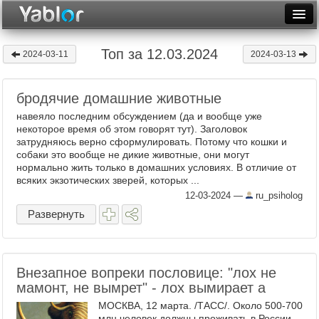
Разместить статью
Войти
Топ за 12.03.2024
2024-03-11
2024-03-13
Неделя
бродячие домашние животные
Месяц
навеяло последним обсуждением (да и вообще уже
Рейтинги
некоторое время об этом говорят тут). Заголовок
затрудняюсь верно сформулировать. Потому что кошки и
собаки это вообще не дикие животные, они могут
Архив
нормально жить только в домашних условиях. В отличие от
всяких экзотических зверей, которых ...
Фототоп
12-03-2024
—
ru_psiholog
Видеотоп
Развернуть
Внезапное вопреки пословице: "лох не
мамонт, не вымрет" - лох вымирает а
МОСКВА, 12 марта. /ТАСС/. Около 500-700
млн человек должны проживать в России