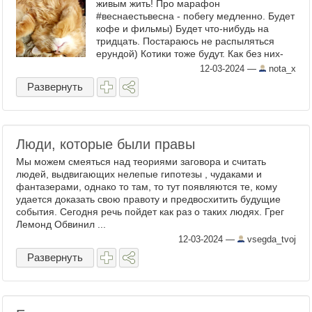
живым жить! Про марафон
#веснаестьвесна - побегу медленно. Будет
кофе и фильмы) Будет что-нибудь на
тридцать. Постараюсь не распыляться
ерундой) Котики тоже будут. Как без них-
то) Ну и вот еще что - у нас вообще не
12-03-2024
—
nota_x
весна, вчера даже снежку ...
Развернуть
Люди, которые были правы
Мы можем смеяться над теориями заговора и считать
людей, выдвигающих нелепые гипотезы , чудаками и
фантазерами, однако то там, то тут появляются те, кому
удается доказать свою правоту и предвосхитить будущие
события. Сегодня речь пойдет как раз о таких людях. Грег
Лемонд Обвинил ...
12-03-2024
—
vsegda_tvoj
Развернуть