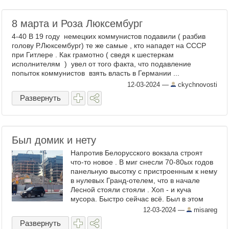
8 марта и Роза Люксембург
4-40 В 19 году немецких коммунистов подавили ( разбив
голову Р.Люксембург) те же самые , кто нападет на СССР
при Гитлере . Как грамотно ( сведя к шестеркам
исполнителям ) увел от того факта, что подавление
попыток коммунистов взять власть в Германии ...
12-03-2024
—
ckychnovosti
Развернуть
Был домик и нету
Напротив Белорусского вокзала строят
что-то новое . В миг снесли 70-80ых годов
панельную высотку с пристроенным к нему
в нулевых Гранд-отелем, что в начале
Лесной стояли стояли . Хоп - и куча
мусора. Быстро сейчас всё. Был в этом
доме аутентичный ресторан Кимчи,
12-03-2024
—
misareg
корейский, а так ...
Развернуть