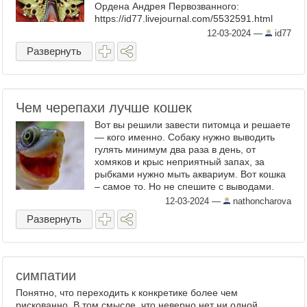
Ордена Андрея Первозванного:
https://id77.livejournal.com/5532591.html
Сегодня же вспомним об ордене Святого
12-03-2024
—
id77
Александра Невского. Вооюще-то, это ...
Развернуть
Чем черепахи лучше кошек
Вот вы решили завести питомца и решаете
— кого именно. Собаку нужно выводить
гулять минимум два раза в день, от
хомяков и крыс неприятный запах, за
рыбками нужно мыть аквариум. Вот кошка
– самое то. Но не спешите с выводами.
Кошки – те еще чертеныши. Как насчет
12-03-2024
—
nathoncharova
черепахи? Никогда не ...
Развернуть
симпатии
Понятно, что переходить к конкретике более чем
рискованно. В том смысле, что неверно нет ни одной