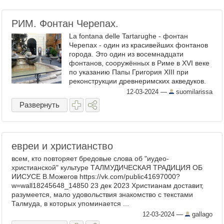
РИМ. Фонтан Черепах.
La fontana delle Tartarughe - фонтан
Черепах - один из красивейших фонтанов
города. Это один из восемнадцати
фонтанов, сооружённых в Риме в XVI веке
по указанию Папы Григория XIII при
реконструкции древнеримских акведуков.
Фонтан расположен на пл. Маттеи, около
12-03-2024
—
suomilarissa
бывшего еврейского ...
Развернуть
евреи и христианство
всем, кто повторяет бредовые слова об "иудео-
христианской" культуре ТАЛМУДИЧЕСКАЯ ТРАДИЦИЯ ОБ
ИИСУСЕ В.Можегов https://vk.com/public41697000?
w=wall18245648_14850 23 дек 2023 Христианам доставит,
разумеется, мало удовольствия знакомство с текстами
Талмуда, в которых упоминается ...
12-03-2024
—
gallago