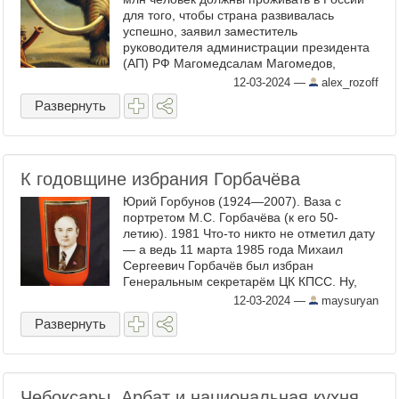
для того, чтобы страна развивалась
успешно, заявил заместитель
руководителя администрации президента
(АП) РФ Магомедсалам Магомедов,
выступая на Всероссийском форуме
12-03-2024
—
alex_rozoff
"Россия - Дом народов "* Непонятно,
Развернуть
откуда ...
К годовщине избрания Горбачёва
Юрий Горбунов (1924—2007). Ваза с
портретом М.С. Горбачёва (к его 50-
летию). 1981 Что-то никто не отметил дату
— а ведь 11 марта 1985 года Михаил
Сергеевич Горбачёв был избран
Генеральным секретарём ЦК КПСС. Ну,
что ж, если никто не отмечает, то я отмечу.
12-03-2024
—
maysuryan
:) Многие считают, что в ...
Развернуть
Чебоксары. Арбат и национальная кухня