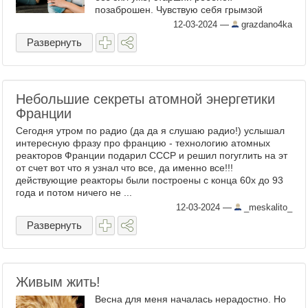
позаброшен. Чувствую себя грымзой
какой-то, но я против! Семью завел, детей
12-03-2024
—
grazdano4ka
родил – твое место рядом с ...
Развернуть
Небольшие секреты атомной энергетики
Франции
Сегодня утром по радио (да да я слушаю радио!) услышал
интересную фразу про францию - технологию атомных
реакторов Франции подарил СССР и решил погуглить на эт
от счет вот что я узнал что все, да именно все!!!
действующие реакторы были построены с конца 60х до 93
года и потом ничего не ...
12-03-2024
—
_meskalito_
Развернуть
Живым жить!
Весна для меня началась нерадостно. Но