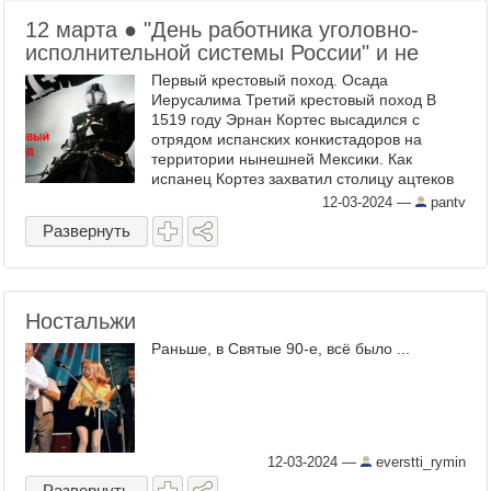
12 марта ● "День работника уголовно-
исполнительной системы России" и не
Первый крестовый поход. Осада
Иерусалима Третий крестовый поход В
1519 году Эрнан Кортес высадился с
отрядом испанских конкистадоров на
территории нынешней Мексики. Как
испанец Кортез захватил столицу ацтеков
и разрушил великую империю В 1896 ...
12-03-2024
—
pantv
Развернуть
Ностальжи
Раньше, в Святые 90-е, всё было ...
12-03-2024
—
everstti_rymin
Развернуть