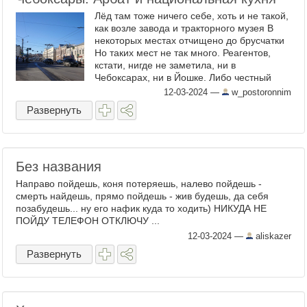
Лёд там тоже ничего себе, хоть и не такой,
как возле завода и тракторного музея В
некоторых местах отчищено до брусчатки
Но таких мест не так много. Реагентов,
кстати, нигде не заметила, ни в
Чебоксарах, ни в Йошке. Либо честный
лёд, либо посыпано песком. Мне
12-03-2024
—
w_postoronnim
понравилось. ...
Развернуть
Без названия
Направо пойдешь, коня потеряешь, налево пойдешь -
смерть найдешь, прямо пойдешь - жив будешь, да себя
позабудешь... ну его нафик куда то ходить) НИКУДА НЕ
ПОЙДУ ТЕЛЕФОН ОТКЛЮЧУ ...
12-03-2024
—
aliskazer
Развернуть