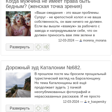
Когда мужчина не имеет права быть
бедным? (женская точка зрения)
«Ваши ожидания - это ваши проблемы.
Супруг - не крепостной холоп и не ваша
собственность, он вам ничего не должен.
Если вы вышли «взамуж» за рабочего с
завода и напридумывали себе, что он
должен приносить вам лям зелени в
месяц, то будьте готовы к столкновению с
12-03-2024
—
morena_morana
жестокой ...
Развернуть
Дорожный зуд Каталонии №682.
В прошлом посте мы бросили прощальный
туристический взгляд на Барселонщину.
Но тема Каталонщины всё ещё
продолжает зудеть :) пачкой
неопубликованных фотографий и
нерассказанных рассказов. И не просто
рассказов, а натуральных дорожных
12-03-2024
—
e_kaspersky
впечатлений. Ну люблю я взять машину и,
Развернуть
насколько ...