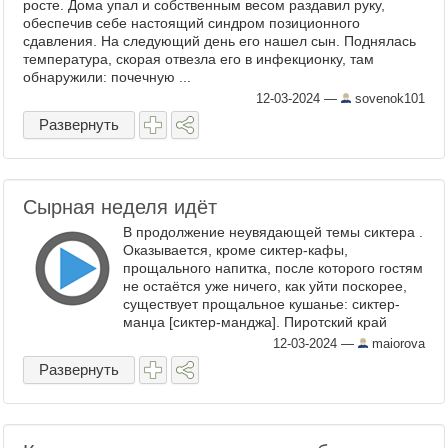
росте. Дома упал и собственным весом раздавил руку,
обеспечив себе настоящий синдром позиционного
сдавления. На следующий день его нашел сын. Поднялась
температура, скорая отвезла его в инфекционку, там
обнаружили: почечную ...
12-03-2024
—
sovenok101
Развернуть
Сырная неделя идёт
В продолжение неувядающей темы сиктера .
Оказывается, кроме сиктер-кафы,
прощального напитка, после которого гостям
не остаётся уже ничего, как уйти поскорее,
существует прощальное кушанье: сиктер-
манџа [сиктер-манджа]. Пиротский край
славится своим сыром. Если увидите в
12-03-2024
—
maiorova
продаже ...
Развернуть