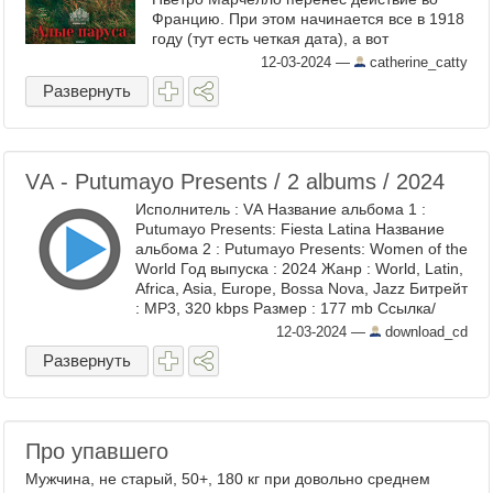
Францию. При этом начинается все в 1918
году (тут есть четкая дата), а вот
продолжается - в эпоху ретро, ибо
12-03-2024
—
catherine_catty
Джульетта/Ассоль выросла, но на ...
Развернуть
VА - Рutumауо Рrеsеnts / 2 аlbums / 2024
Исполнитель : VА Название альбома 1 :
Рutumауо Рrеsеnts: Fiеstа Lаtinа Название
альбома 2 : Рutumауо Рrеsеnts: Wоmеn оf thе
Wоrld Год выпуска : 2024 Жанр : World, Latin,
Africa, Asia, Europe, Bossa Nova, Jazz Битрейт
: MP3, 320 kbps Размер : 177 mb Ссылка/
Скачать :: download ...
12-03-2024
—
download_cd
Развернуть
Про упавшего
Мужчина, не старый, 50+, 180 кг при довольно среднем