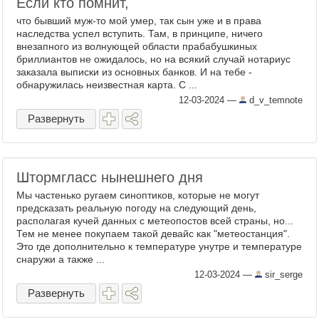
Если кто помнит,
что бывший муж-то мой умер, так сын уже и в права
наследства успел вступить. Там, в принципе, ничего
внезапного из волнующей области прабабушкиных
бриллиантов не ожидалось, но на всякий случай нотариус
заказала выписки из основных банков. И на тебе -
обнаружилась неизвестная карта. С ...
12-03-2024
—
d_v_temnote
Развернуть
Штормгласс нынешнего дня
Мы частенько ругаем синоптиков, которые не могут
предсказать реальную погоду на следующий день,
располагая кучей данных с метеопостов всей страны, но...
Тем не менее покупаем такой девайс как "метеостанция".
Это где дополнительно к температуре унутре и температуре
снаружи а также ...
12-03-2024
—
sir_serge
Развернуть