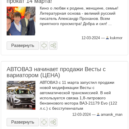
прокат 14 марта!
Кино о любви к родине, женщине, семье!
Литературная основа - великий русский
писатель Александр Проханов. Всем
приятного просмотра! Добра и сил! ...
12-03-2024
—
kukmor
Развернуть
АВТОВАЗ начинает продажи Весты с
вариатором (ЦЕНА)
АВТОВАЗ с 11 марта запустил продажи
новой модификации Весты с
автоматической трансмиссией. В ней
используется связка 1,8-литрового
бензинового мотора ВАЗ-21179 Evo (122
л.с.) с бесступенчатым
вариатором. Новинку представили, как
12-03-2024
—
amarok_man
самый доступный на российском рынке
Развернуть
легковой ...