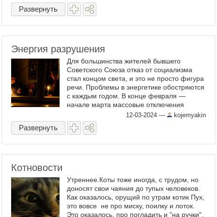
Развернуть
Энергия разрушения
Для большинства жителей бывшего
Советского Союза отказ от социализма
стал концом света, и это не просто фигура
речи. Проблемы в энергетике обостряются
с каждым годом. В конце февраля —
начале марта массовые отключения
погрузили во тьму Узбекистан и
12-03-2024
—
kojemyakin
Таджикистан. То, что климат в ...
Развернуть
Котновости
Утреннее.Коты тоже иногда, с трудом, но
доносят свои чаяния до тупых человеков.
Как оказалось, орущий по утрам котик Пух,
это вовсе не про миску, поилку и лоток.
Это оказалось, про погладить и "на ручки".