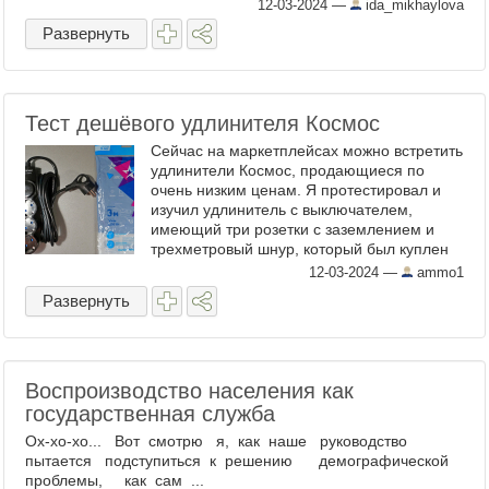
12-03-2024
—
ida_mikhaylova
Развернуть
Тест дешёвого удлинителя Космос
Сейчас на маркетплейсах можно встретить
удлинители Космос, продающиеся по
очень низким ценам. Я протестировал и
изучил удлинитель с выключателем,
имеющий три розетки с заземлением и
трехметровый шнур, который был куплен
за 288 рублей. Удлинитель имеет
12-03-2024
—
ammo1
нечитаемое название ...
Развернуть
Воспроизводство населения как
государственная служба
Ох-хо-хо... Вот смотрю я, как наше руководство
пытается подступиться к решению демографической
проблемы, как сам ...