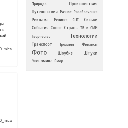
Происшествия
Природа
Путешествия
Разное
Разоблачения
Реклама
Сиськи
Религия
СНГ
ды
События
Спорт
Страны
ТВ и СМИ
а в
Технологии
ской
Творчество
Транспорт
Троллинг
Финансы
0_mica
Фото
Штуки
Шоубиз
Экономика
Юмор
0_mica