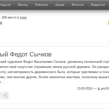
Неделя
Месяц
Рейтинги
Архив
Фототоп
Видеотоп
 169 место в
топе
ий
ый Федот Сычков
ский художник Федот Васильевич Сычков, уроженец пензенской глу
вятил своё искусство отражению жизни русской деревни. Он раскр
соту, неповторимость деревенского быта, которые чувствовал и по
бже, чем многие другие, более именитые мастера, поскольку вышел
 ...
13-03-2024
—
pro10