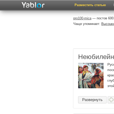
Разместить статью
pro100-mica
— постов 600.
Чаще упоминает:
Высоцк
Неюбилейн
Рус
пос
кра
глу
этой
Развернуть