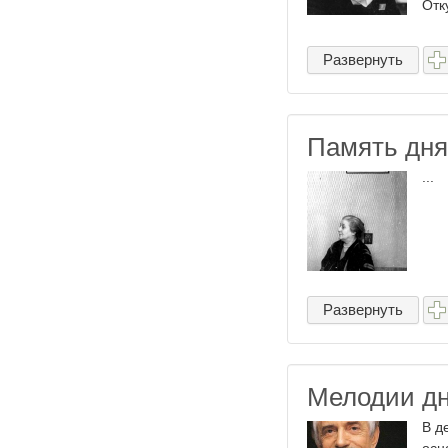
Отку
Развернуть
Память дня
...
Развернуть
Мелодии д
В д