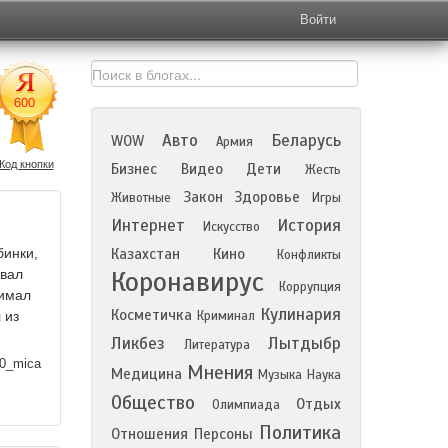
Войти
Авто
Беларусь
WOW
Армия
Код кнопки
Бизнес
Видео
Дети
Жесть
Закон
Здоровье
Животные
Игры
Интернет
История
Искусство
бинки,
Казахстан
Кино
Конфликты
Коронавирус
ывал
Коррупция
нимал
Кулинария
Косметичка
 из
Криминал
Ликбез
Лытдыбр
Литература
0_mica
Мнения
Медицина
Музыка
Наука
Общество
Отдых
Олимпиада
Политика
Отношения
Персоны