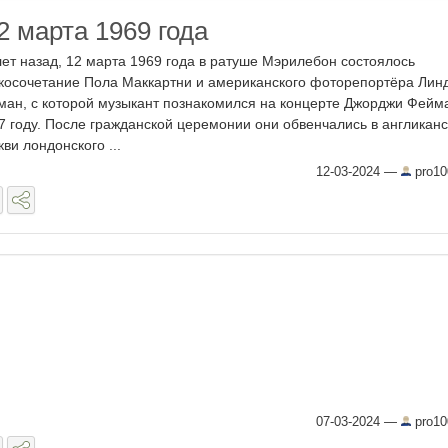
2 марта 1969 года
лет назад, 12 марта 1969 года в ратуше Мэрилебон состоялось
косочетание Пола Маккартни и американского фоторепортёра Лин
ман, с которой музыкант познакомился на концерте Джорджи Фейм
7 году. После гражданской церемонии они обвенчались в англикан
кви лондонского ...
12-03-2024
—
pro10
07-03-2024
—
pro10