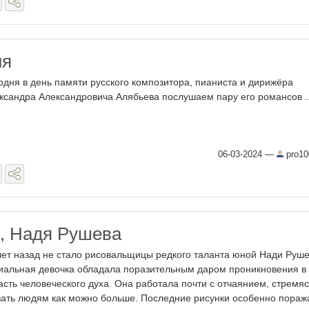
ня
одня в день памяти русского композитора, пианиста и дирижёра
ксандра Александровича Алябьева послушаем пару его романсов ..
06-03-2024
—
pro10
, Надя Рушева
лет назад не стало рисовальщицы редкого таланта юной Нади Руше
иальная девочка обладала поразительным даром проникновения в
асть человеческого духа. Она работала почти с отчаянием, стремяс
зать людям как можно больше. Последние рисунки особенно пораж