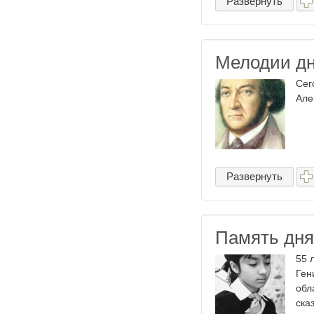
Развернуть
Мелодии д
Сег
Але
Развернуть
Память дня
55 
Ген
обл
ска