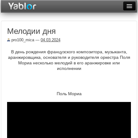
Разместить статью
Войти
Мелодии дня
Неделя
pro100_mica
—
04.03.2024
Месяц
В день рождения французского композитора, музыканта,
Рейтинги
аранжировщика, основателя и руководителя оркестра Поля
Мориа несколько мелодий в его аранжировке или
Архив
исполнении
Фототоп
Видеотоп
Поль Мориа