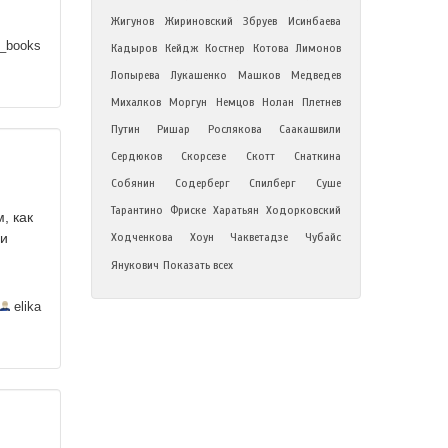
Жигунов
Жириновский
Збруев
Исинбаева
_books
Кадыров
Кейдж
Костнер
Котова
Лимонов
Лопырева
Лукашенко
Машков
Медведев
Михалков
Моргун
Немцов
Нолан
Плетнев
Путин
Ришар
Рослякова
Саакашвили
Сердюков
Скорсезе
Скотт
Снаткина
Собянин
Содерберг
Спилберг
Суше
Тарантино
Фриске
Харатьян
Ходорковский
, как
Ходченкова
Хоун
Чакветадзе
Чубайс
ри
Янукович
Показать всех
elika