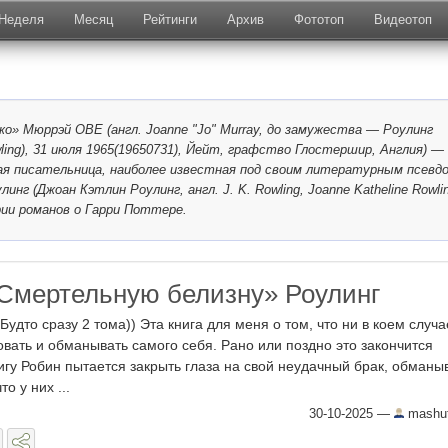
Неделя
Месяц
Рейтинги
Архив
Фототоп
Видеотоп
о» Мюррэй OBE (англ. Joanne "Jo" Murray, до замужества — Роулинг
wling), 31 июля 1965(19650731), Йейт, графство Глостершир, Англия) —
ая писательница, наиболее известная под своим литературным псевд
линг (Джоан Кэтлин Роулинг, англ. J. K. Rowling, Joanne Katheline Rowlin
ии романов о Гарри Поттере.
Смертельную белизну» Роулинг
Будто сразу 2 тома)) Эта книга для меня о том, что ни в коем случа
вать и обманывать самого себя. Рано или поздно это закончится
игу Робин пытается закрыть глаза на свой неудачный брак, обманы
о у них ...
30-10-2025
—
mashut