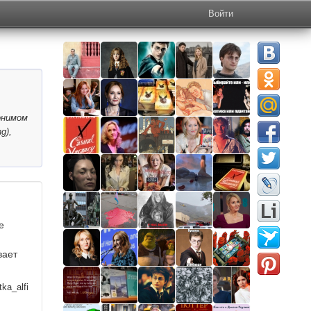
Войти
онимом
g),
е
вает
ka_alfi