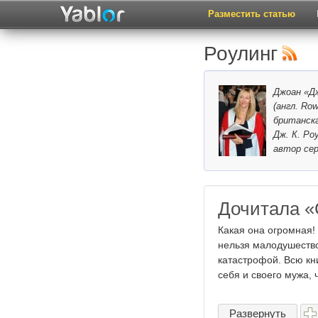
Разместить статью
Роулинг
Джоан «Дж
(англ. Ro
британск
Дж. К. Роу
автор сер
Дочитала «
Какая она огромная! 
нельзя малодушество
катастрофой. Всю кн
себя и своего мужа, чт
Развернуть