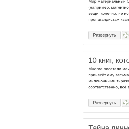
Мир материальный О
(например, магнитно
вещи, конечно, не ис
пропагандистам кван
Развернуть
10 книг, к
Многие писатели мечт
принесёт ему весьма
миллионными тиражам
соответственно, всё э
Развернуть
Тайна личн