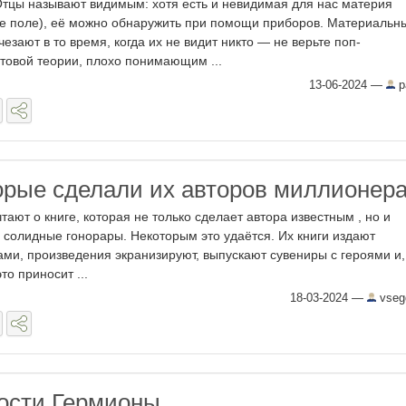
тцы называют видимым: хотя есть и невидимая для нас материя
е поле), её можно обнаружить при помощи приборов. Материальн
чезают в то время, когда их не видит никто — не верьте поп-
товой теории, плохо понимающим ...
13-06-2024
—
p
оторые сделали их авторов миллионер
ают о книге, которая не только сделает автора известным , но и
 солидные гонорары. Некоторым это удаётся. Их книги издают
и, произведения экранизируют, выпускают сувениры с героями и,
то приносит ...
18-03-2024
—
vseg
ости Гермионы