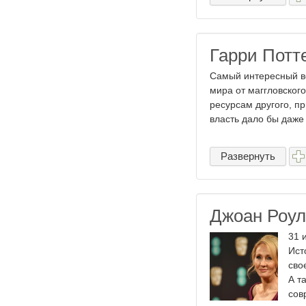
Гарри Потт
Самый интересный в
мира от маггловског
ресурсам другого, п
власть дало бы даже .
Развернуть
Джоан Роули
31 
Ист
сво
А т
сов