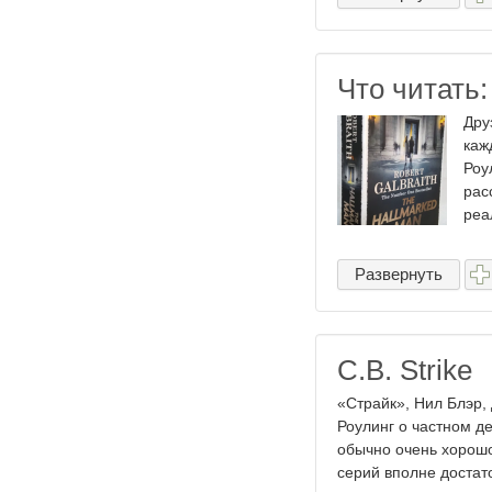
Что читать
Дру
каж
Роу
рас
реал
Развернуть
C.B. Strike
«Страйк», Нил Блэр,
Роулинг о частном д
обычно очень хорошо.
серий вполне достато