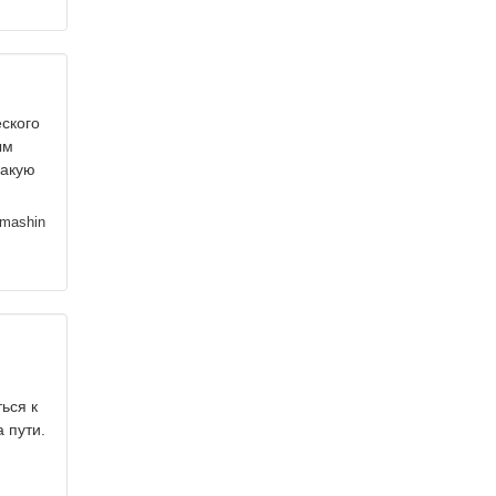
ского
ым
какую
mashin
ься к
 пути.