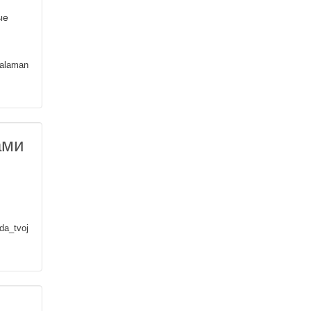
ые
alaman
ами
da_tvoj