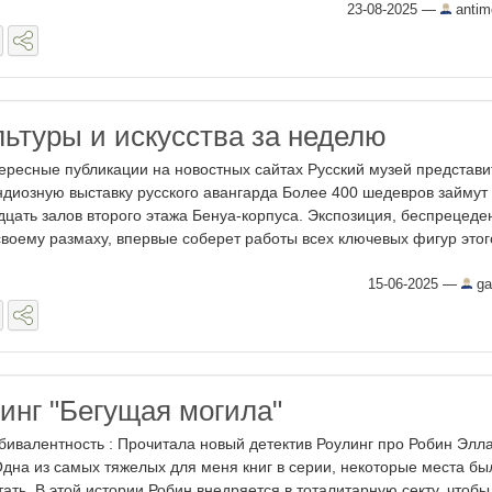
23-08-2025
—
antim
льтуры и искусства за неделю
ересные публикации на новостных сайтах Русский музей представи
ндиозную выставку русского авангарда Более 400 шедевров займут
дцать залов второго этажа Бенуа-корпуса. Экспозиция, беспрецеде
своему размаху, впервые соберет работы всех ключевых фигур этого
15-06-2025
—
ga
инг "Бегущая могила"
ивалентность : Прочитала новый детектив Роулинг про Робин Элла
Одна из самых тяжелых для меня книг в серии, некоторые места бы
ать. В этой истории Робин внедряется в тоталитарную секту, чтобы