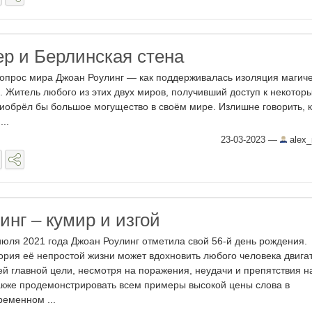
ер и Берлинская стена
опрос мира Джоан Роулинг — как поддерживалась изоляция магиче
о. Житель любого из этих двух миров, получивший доступ к некотор
риобрёл бы большое могущество в своём мире. Излишне говорить, 
..
23-03-2023
—
alex_
нг – кумир и изгой
июля 2021 года Джоан Роулинг отметила свой 56-й день рождения.
ория её непростой жизни может вдохновить любого человека двигат
ей главной цели, несмотря на поражения, неудачи и препятствия на
акже продемонстрировать всем примеры высокой цены слова в
ременном ...