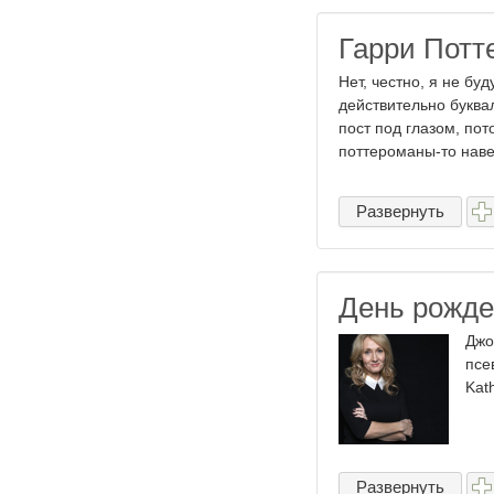
Гарри Потт
Нет, честно, я не буд
действительно буква
пост под глазом, пот
поттероманы-то наве
Развернуть
День рожде
Джо
псе
Kat
Развернуть