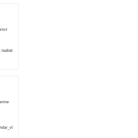
этот
taabat
oanne
ndar_vl