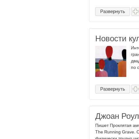
Развернуть
Новости ку
Инт
гра
два
по 
Развернуть
Джоан Роул
Пишет Проклятая амб
The Running Grave. 
физически трудно чит