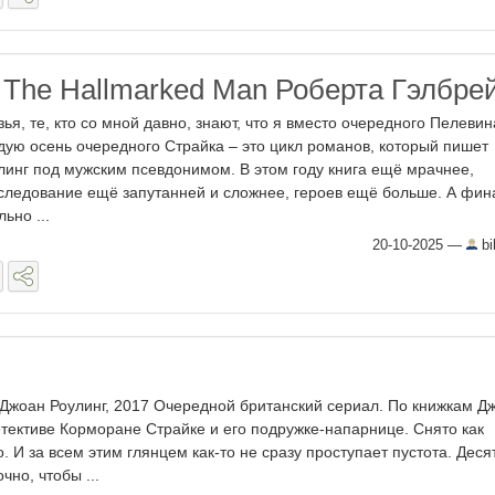
: The Hallmarked Man Роберта Гэлбре
зья, те, кто со мной давно, знают, что я вместо очередного Пелевин
дую осень очередного Страйка – это цикл романов, который пишет
линг под мужским псевдонимом. В этом году книга ещё мрачнее,
следование ещё запутанней и сложнее, героев ещё больше. А фин
ьно ...
20-10-2025
—
bib
 Джоан Роулинг, 2017 Очередной британский сериал. По книжкам Д
етективе Корморане Страйке и его подружке-напарнице. Снято как
 И за всем этим глянцем как-то не сразу проступает пустота. Деся
чно, чтобы ...