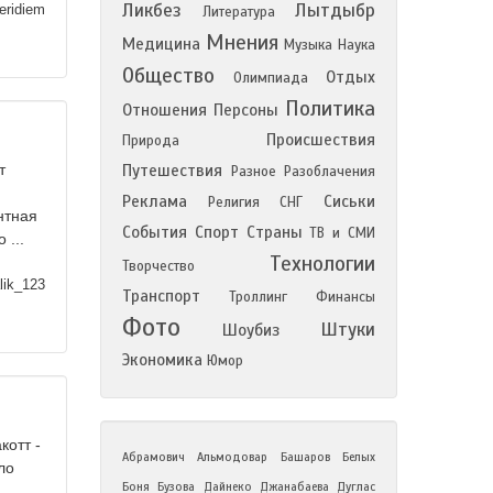
Ликбез
Лытдыбр
eridiem
Литература
Мнения
Медицина
Музыка
Наука
Общество
Отдых
Олимпиада
Политика
Отношения
Персоны
Происшествия
Природа
Путешествия
т
Разное
Разоблачения
Реклама
Сиськи
Религия
СНГ
нтная
События
Спорт
Страны
ТВ и СМИ
 ...
Технологии
Творчество
lik_123
Транспорт
Троллинг
Финансы
Фото
Штуки
Шоубиз
Экономика
Юмор
котт -
Абрамович
Альмодовар
Башаров
Белых
ло
Боня
Бузова
Дайнеко
Джанабаева
Дуглас