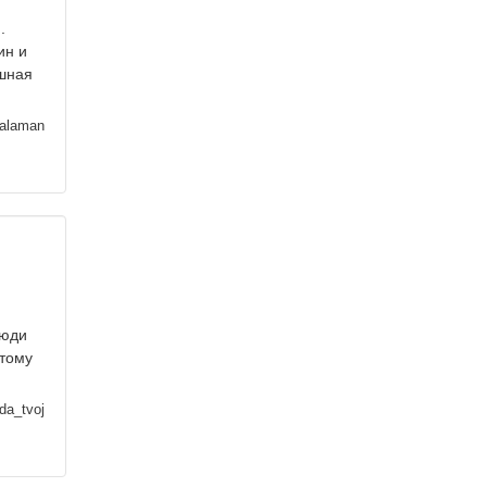
.
ин и
ашная
alaman
люди
этому
da_tvoj