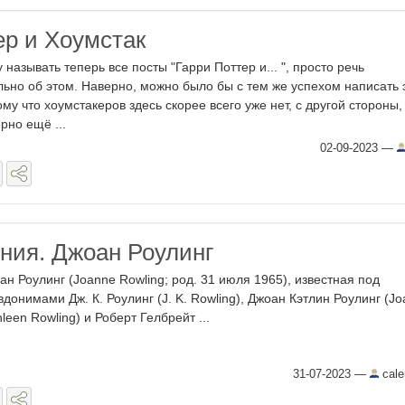
ер и Хоумстак
у называть теперь все посты "Гарри Поттер и... ", просто речь
льно об этом. Наверно, можно было бы с тем же успехом написать 
ому что хоумстакеров здесь скорее всего уже нет, с другой стороны,
рно ещё ...
02-09-2023
—
ния. Джоан Роулинг
ан Роулинг (Joanne Rowling; род. 31 июля 1965), известная под
вдонимами Дж. К. Роулинг (J. K. Rowling), Джоан Кэтлин Роулинг (J
hleen Rowling) и Роберт Гелбрейт ...
31-07-2023
—
cale