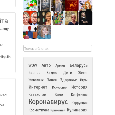
йта
а жду
ал
liojulia
Авто
Беларусь
WOW
Армия
Бизнес
Видео
Дети
Жесть
Закон
Здоровье
Животные
Игры
Интернет
История
Искусство
Казахстан
Кино
жоан
Конфликты
Коронавирус
Коррупция
тка
Кулинария
Косметичка
Криминал