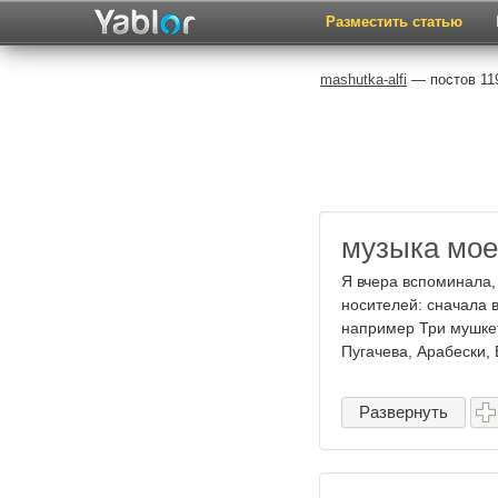
Разместить статью
mashutka-alfi
— постов 119
музыка мое
Я вчера вспоминала, 
носителей: сначала 
например Три мушкет
Пугачева, Арабески, Б
Развернуть