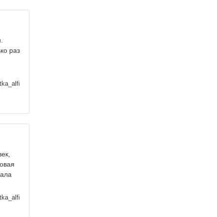
.
ко раз
ka_alfi
ек,
ровая
сала
ka_alfi