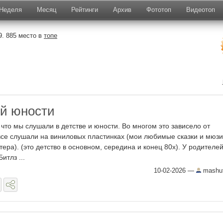
Неделя
Месяц
Рейтинги
Архив
Фототоп
Видеотоп
. 885 место в
топе
й юности
что мы слушали в детстве и юности. Во многом это зависело от
все слушали на виниловых пластинках (мои любимые сказки и мюзи
ера). (это детство в основном, середина и конец 80х). У родителе
итлз ...
10-02-2026
—
mashut