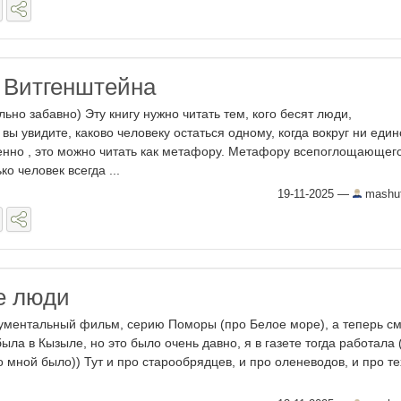
 Витгенштейна
льно забавно) Эту книгу нужно читать тем, кого бесят люди,
вы увидите, каково человеку остаться одному, когда вокруг ни еди
енно , это можно читать как метафору. Метафору всепоглощающег
о человек всегда ...
19-11-2025
—
mashut
е люди
ументальный фильм, серию Поморы (про Белое море), а теперь с
 была в Кызыле, но это было очень давно, я в газете тогда работала
со мной было)) Тут и про старообрядцев, и про оленеводов, и про те