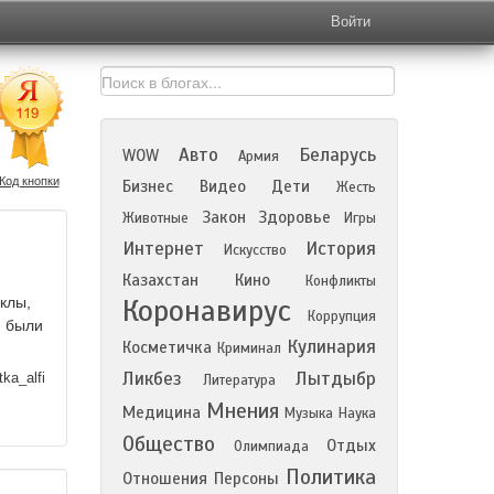
Войти
Авто
Беларусь
WOW
Армия
Код кнопки
Бизнес
Видео
Дети
Жесть
Закон
Здоровье
Животные
Игры
Интернет
История
Искусство
Казахстан
Кино
Конфликты
Коронавирус
клы,
Коррупция
й были
Кулинария
Косметичка
Криминал
Ликбез
Лытдыбр
ka_alfi
Литература
Мнения
Медицина
Музыка
Наука
Общество
Отдых
Олимпиада
Политика
Отношения
Персоны