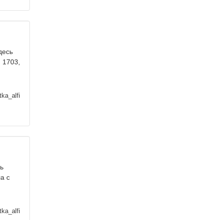
десь
, 1703,
ka_alfi
ь
а с
ka_alfi