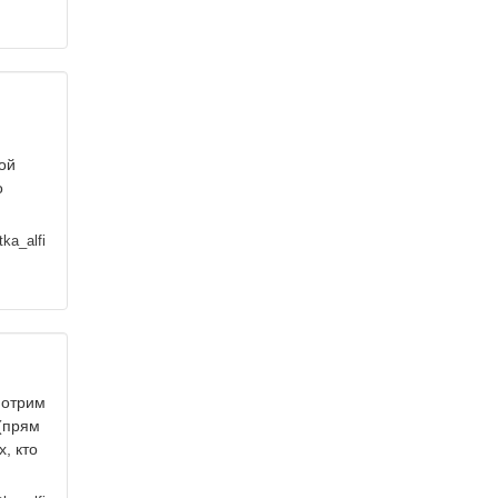
ной
о
ka_alfi
мотрим
 (прям
х, кто