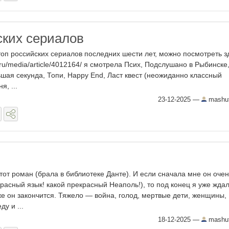
ских сериалов
топ российских сериалов последних шести лет, можно посмотреть з
k.ru/media/article/4012164/ я смотрела Псих, Подслушано в Рыбинске
ьшая секунда, Топи, Happy End, Ласт квест (неожиданно классный
я, ...
23-12-2025
—
mashut
тот роман (брала в библиотеке Данте). И если сначала мне он очен
расный язык! какой прекрасный Неаполь!), то под конец я уже ждал
же он закончится. Тяжело — война, голод, мертвые дети, женщины,
у и ...
18-12-2025
—
mashut