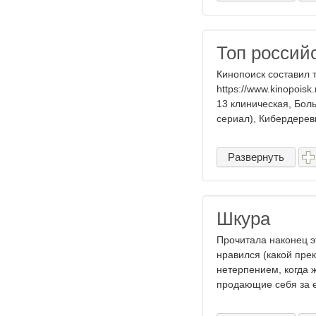
Топ россий
Кинопоиск составил 
https://www.kinopois
13 клиническая, Бол
сериал), Кибердеревн
Развернуть
Шкура
Прочитала наконец э
нравился (какой прек
нетерпением, когда 
продающие себя за ед