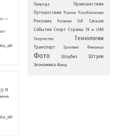
Происшествия
Природа
Путешествия
Разное
Разоблачения
го —
Реклама
Сиськи
Религия
СНГ
События
Спорт
Страны
ТВ и СМИ
нет
Технологии
Творчество
ka_alfi
Транспорт
Троллинг
Финансы
Фото
Штуки
Шоубиз
Экономика
Юмор
)) Я
 меня
ka_alfi