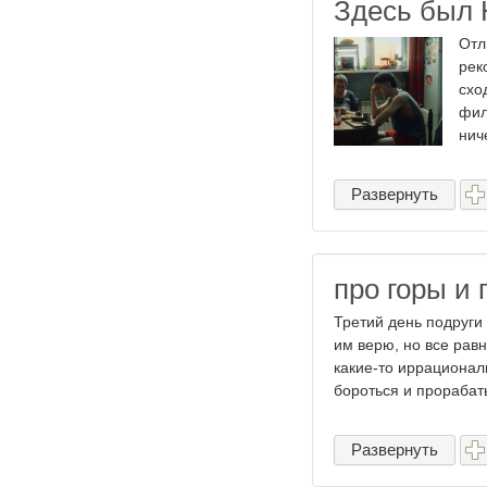
Здесь был 
Отл
рек
схо
фил
ниче
Развернуть
про горы и
Третий день подруги 
им верю, но все равн
какие-то иррационал
бороться и прорабаты
Развернуть