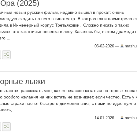
Юра (2025)
ичный новый русский фильм, недавно вышел в прокат: очень
омендую сходить на него в кинотеатр. Я как раз так и посмотрела е
дила в Инженерный корпус Третьяковки. Сложно писать о таких
ьмах: это как птичья песенка в лесу. Казалось бы, в этом драмеди 
го ...
06-02-2026
—
mashut
 горные лыжи
пытаются рассказать мне, как же классно кататься на горных лыжах
о особого желания на них встать не возникает, если честно. Есть у
ьные страхи насчет быстрого движения вниз, с ними по идее нужно
вать, ...
14-01-2026
—
mashut