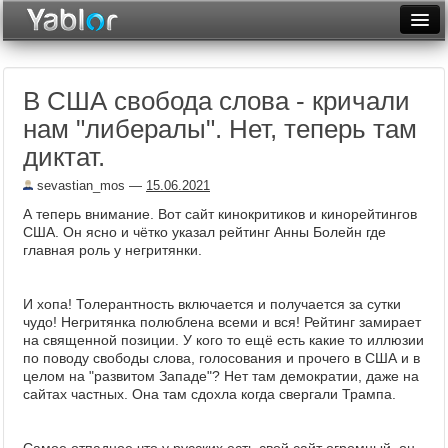
Разместить статью
Войти
В США свобода слова - кричали
Неделя
нам "либералы". Нет, теперь там
Месяц
диктат.
Рейтинги
sevastian_mos
—
15.06.2021
А теперь внимание. Вот сайт кинокритиков и кинорейтингов
Архив
США. Он ясно и чётко указал рейтинг Анны Болейн где
главная роль у негритянки.
Фототоп
Видеотоп
И хопа! Толерантность включается и получается за сутки
чудо! Негритянка полюблена всеми и вся! Рейтинг замирает
на священной позиции. У кого то ещё есть какие то иллюзии
по поводу свободы слова, голосования и прочего в США и в
целом на "развитом Западе"? Нет там демократии, даже на
сайтах частных. Она там сдохла когда свергали Трампа.