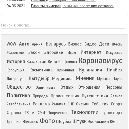
04.06.2021
—
Гиганты вымерли, а шишки после них остались
Авто
Беларусь
WOW
Бизнес
Видео
Дети
Армия
Жесть
Интернет
Закон
Здоровье
Животные
Игры
Искусство
Коронавирус
История
Казахстан
Кино
Конфликты
Кулинария
Ликбез
Косметичка
Коррупция
Криминал
Мнения
Лытдыбр
Медицина
Литература
Музыка
Наука
Общество
Отдых
Отношения
Персоны
Олимпиада
Политика
Происшествия
Путешествия
Природа
Разное
Реклама
Сиськи
События
Спорт
Разоблачения
Религия
СНГ
Технологии
Страны
Транспорт
ТВ и СМИ
Творчество
Фото
Штуки
Шоубиз
Экономика
Троллинг
Финансы
Юмор