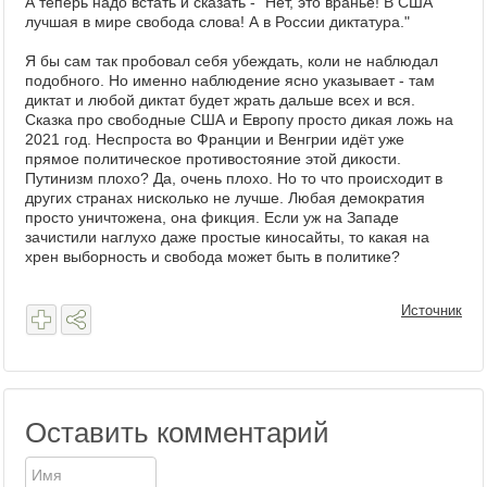
А теперь надо встать и сказать - "Нет, это враньё! В США
лучшая в мире свобода слова! А в России диктатура."
Я бы сам так пробовал себя убеждать, коли не наблюдал
подобного. Но именно наблюдение ясно указывает - там
диктат и любой диктат будет жрать дальше всех и вся.
Сказка про свободные США и Европу просто дикая ложь на
2021 год. Неспроста во Франции и Венгрии идёт уже
прямое политическое противостояние этой дикости.
Путинизм плохо? Да, очень плохо. Но то что происходит в
других странах нисколько не лучше. Любая демократия
просто уничтожена, она фикция. Если уж на Западе
зачистили наглухо даже простые киносайты, то какая на
хрен выборность и свобода может быть в политике?
Источник
Оставить комментарий