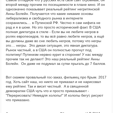
Самое отпадное что у русских есть свой сайт огромный, он
второй между прочим по посещаемости в плане кино. И он
однозначно показывает реальный рейтинг негритянской
Анны Болейн. Получается что какие никакие основы
либерализма и свободного рынка в интернете
сохранились.... в Путинской РФ. Честно я сам нифига не
рад и я в шоке. Но это просто исторический факт. В США
полная диктатура в стиле - Если вы не любите негров в
ролях европеоидов, то вы всё равно любите негров, а ещё
вы должны даже во сне любить негров, потому что негры
это.... негры. Это дикая ситуация, это явная диктатура.
Рынок частный, а в США он полностью прогнут под
политику! Путинизм нервно курит в сторонке! У нас между
прочим так не делают! Это наш реальный рейтинг Анны
Болейн. Он даже не подумал за сутки прыгать до 7 баллов.
Вот скажем провальный гос-заказ, фильмец про Крым. 2017
год. Хоть сайт наш, но никто не приказал и не нарисовал
ему рейтинг. Так и висит честный. А в священной
демократии США чуть что и просто приказывают -
"Перерисовать! Немедля холопы!" И холопы бегут, рисуют
что приказано.