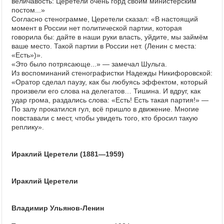
величавость: Церетели очень горд своим министерским
постом...»
Согласно стенограмме, Церетели сказал: «В настоящий
момент в России нет политической партии, которая
говорила бы: дайте в наши руки власть, уйдите, мы займём
ваше место. Такой партии в России нет. (Ленин с места:
«Есть»)».
«Это было потрясающе...» — замечал Шульга.
Из воспоминаний стенографистки Надежды Никифоровской:
«Оратор сделал паузу, как бы любуясь эффектом, который
произвели его слова на делегатов… Тишина. И вдруг, как
удар грома, раздались слова: «Есть! Есть такая партия!» —
По залу прокатился гул, всё пришло в движение. Многие
повставали с мест, чтобы увидеть того, кто бросил такую
реплику».
Ираклий Церетели (1881—1959)
Ираклий Церетели
Владимир Ульянов-Ленин