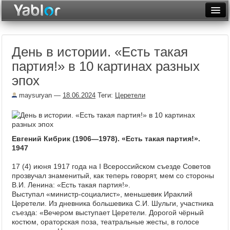
Разместить статью
Войти
День в истории. «Есть такая
Неделя
партия!» в 10 картинах разных
Месяц
эпох
Рейтинги
maysuryan
—
18.06.2024
Теги:
Церетели
Архив
Фототоп
Евгений Кибрик (1906—1978). «Есть такая партия!».
1947
Видеотоп
17 (4) июня 1917 года на I Всероссийском съезде Советов
прозвучал знаменитый, как теперь говорят, мем со стороны
В.И. Ленина: «Есть такая партия!».
Выступал «министр-социалист», меньшевик Ираклий
Церетели. Из дневника большевика С.И. Шульги, участника
съезда: «Вечером выступает Церетели. Дорогой чёрный
костюм, ораторская поза, театральные жесты, в голосе