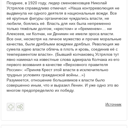
Позднее, в 1920 году, лидер сменовеховцев Николай
Устрялов справедливо отмечал: «Наша контрреволюция не
выдвинула ни одного деятеля в национальные вожди. Все
её крупные фигуры органически чуждались власти, не
любили, боялись её. Власть для них была непременно
только тяжёлым долгом, «крестом» и «бременем»… ни
Алексеев, ни Колчак, ни Деникин не имели эроса власти.
Все они, несмотря на личное мужество и прочие моральные
качества, были дряблыми вождями дряблых. Революция же
сумела идею власти облечь в плоть и кровь, соединив её с
темпераментом власти». (Бывший колчаковец Устрялов тут
явно намекал на известные слова адмирала Колчака из его
первого воззвания в качестве «Верховного правителя
России»: «Приняв Крест этой власти в исключительно
трудных условиях гражданской войны...»)
Разумеется, отношение большевиков к власти было
совершенно иным, что и выразил Ленин. И уже одно это во
многом предопределило их победу.
Источник