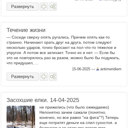
Развернуть
Течение жизни
— Соседи сверху опять ругались. Причем опять как-то
странно. Начинают орать друг на друга, потом следуют
несколько ударов, точно бросают на пол что-то тяжелое и
упругое. А потом все затихает. Точно их и нет. — Если бы
это не повторялось раз за разом, можно было бы подумать,
что придушил, ...
15-06-2025
—
antimeridiem
Развернуть
Засохшие елки. 14-04-2025
не прижились (что было ожжидаемо)
Непонятно зачем сажали (понятно,
конечно, но все равно "на фига"?) Теперь
еще потратят деньги на спил сухостоя. а
белочкам и со старыми деревьями