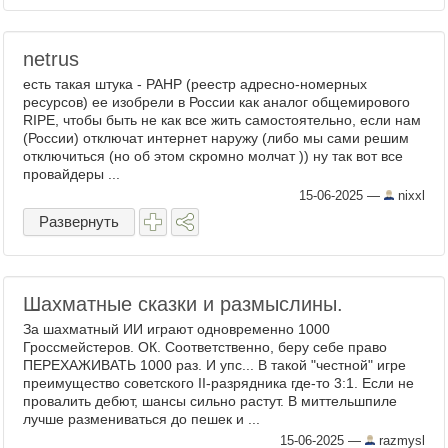
netrus
есть такая штука - РАНР (реестр адресно-номерных
ресурсов) ее изобрели в России как аналог общемирового
RIPE, чтобы быть не как все жить самостоятельно, если нам
(России) отключат интернет наружу (либо мы сами решим
отключиться (но об этом скромно молчат )) ну так вот все
провайдеры ...
15-06-2025
—
nixxl
Развернуть
Шахматные сказки и размыслины.
За шахматный ИИ играют одновременно 1000
Гроссмейстеров. ОК. Соответственно, беру себе право
ПЕРЕХАЖИВАТЬ 1000 раз. И упс... В такой "честной" игре
преимущество советского II-разрядника где-то 3:1. Если не
провалить дебют, шансы сильно растут. В миттельшпиле
лучше размениваться до пешек и ...
15-06-2025
—
razmysl