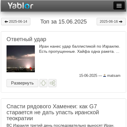
Разместить статью
Войти
Топ за 15.06.2025
2025-06-14
2025-06-16
Неделя
Ответный удар
Месяц
Иран нанес удар баллистикой по Израилю.
Рейтинги
Есть пропущенные. Хайфа одна ракета. ...
Архив
Фототоп
15-06-2025
—
matsam
Развернуть
Видеотоп
Спасти рядового Хаменеи: как G7
старается не дать упасть иранской
теократии
ВС Израиля третий день последовательно выносят Иран.