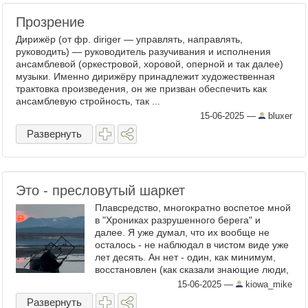
Прозрение
Дирижёр (от фр. diriger — управлять, направлять,
руководить) — руководитель разучивания и исполнения
ансамблевой (оркестровой, хоровой, оперной и так далее)
музыки. Именно дирижёру принадлежит художественная
трактовка произведения, он же призван обеспечить как
ансамблевую стройность, так ...
15-06-2025
—
bluxer
Развернуть
Это - пресловутый шаркет
Плавсредство, многократно воспетое мной
в "Хрониках разрушенного берега" и
далее. Я уже думал, что их вообще не
осталось - не наблюдал в чистом виде уже
лет десять. Ан нет - один, как минимум,
восстановлен (как сказали знающие люди,
наварена обшивка на старые шпангоуты,
15-06-2025
—
kiowa_mike
установлен ...
Развернуть