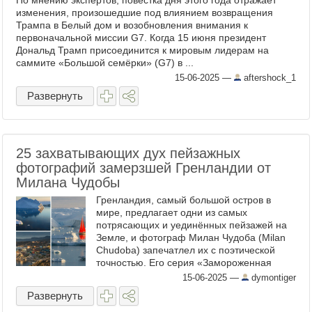
По мнению экспертов, повестка дня этого года отражает
изменения, произошедшие под влиянием возвращения
Трампа в Белый дом и возобновления внимания к
первоначальной миссии G7. Когда 15 июня президент
Дональд Трамп присоединится к мировым лидерам на
саммите «Большой семёрки» (G7) в ...
15-06-2025
—
aftershock_1
Развернуть
25 захватывающих дух пейзажных
фотографий замерзшей Гренландии от
Милана Чудобы
Гренландия, самый большой остров в
мире, предлагает одни из самых
потрясающих и уединённых пейзажей на
Земле, и фотограф Милан Чудоба (Milan
Chudoba) запечатлел их с поэтической
точностью. Его серия «Замороженная
Гренландия» переносит зрителей в
15-06-2025
—
dymontiger
ледяной мир грёз, где тишина, свет и ...
Развернуть