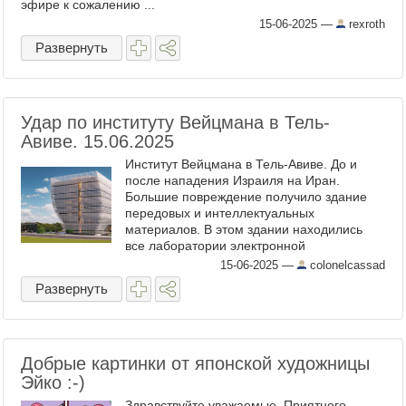
эфире к сожалению ...
15-06-2025
—
rexroth
Развернуть
Удар по институту Вейцмана в Тель-
Авиве. 15.06.2025
Институт Вейцмана в Тель-Авиве. До и
после нападения Израиля на Иран.
Большие повреждение получило здание
передовых и интеллектуальных
материалов. В этом здании находились
все лаборатории электронной
микроскопии, передовые аналитические и
15-06-2025
—
colonelcassad
исследовательские лаборатории в
Развернуть
различных ...
Добрые картинки от японской художницы
Эйко :-)
Здравствуйте уважаемые. Приятного