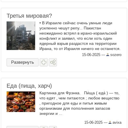
Третья мировая?
• В Израиле сейчас очень умные люди
усиленно чешут репу... Пакистан
неожиданно встрял в ирано-израильский
конфликт и заявил, что если хоть один
ядерный взрыв раздастся на территории
Ирана, то от Израиля ничего не останется.
Это ж какой феноменальной
15-06-2025
—
sozero
гениальностью надо обладать, чтобы ...
Развернуть
Еда (пища, харч)
Картинка для Фрэнка. Пи́ща ( еда́ ) — то,
что едят , чем питаются ; любое вещество
, пригодное для еды и питья живым
организмам для пополнения запасов
энергии и ...
15-06-2025
—
avixa