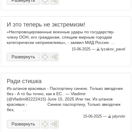
Развернуть
И это теперь не экстремизм!
«Неспровоцированные военные удары по государству-
члену ООН, его гражданам, спящим мирным городам
категорически неприемлемы», - заявил МИД России. ...
15-06-2025
—
lyzakov_pavel
Развернуть
Ради стишка
Из штанов красивых - Паспортину синюю. Только звездочек
без - А то бы точно, как в ЕС.. — Vladimir
(@Vladimi82222415) June 15, 2025 Или так: Из штанов
красивых - Синюю паспортину, Только звездочек
без, ...
15-06-2025
—
jalynski
Развернуть