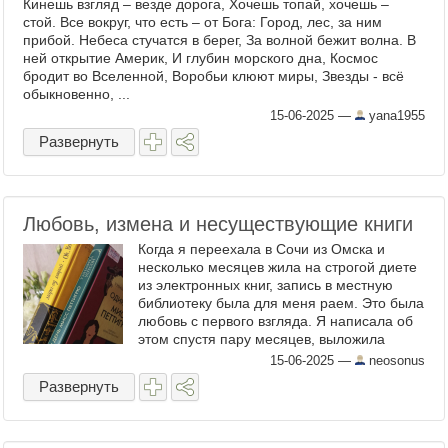
Кинешь взгляд – везде дорога, Хочешь топай, хочешь –
стой. Все вокруг, что есть – от Бога: Город, лес, за ним
прибой. Небеса стучатся в берег, За волной бежит волна. В
ней открытие Америк, И глубин морского дна, Космос
бродит во Вселенной, Воробьи клюют миры, Звезды - всё
обыкновенно, ...
15-06-2025
—
yana1955
Развернуть
Любовь, измена и несуществующие книги
Когда я переехала в Сочи из Омска и
несколько месяцев жила на строгой диете
из электронных книг, запись в местную
библиотеку была для меня раем. Это была
любовь с первого взгляда. Я написала об
этом спустя пару месяцев, выложила
фотографии книжных стеллажей и
15-06-2025
—
neosonus
деревянной скрипучей лестницы ...
Развернуть