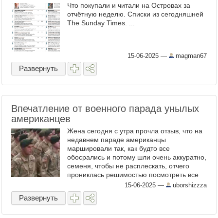
Что покупали и читали на Островах за
отчётную неделю. Списки из сегодняшней
The Sunday Times. ...
15-06-2025
—
magman67
Развернуть
Впечатление от военного парада унылых
американцев
Жена сегодня с утра прочла отзыв, что на
недавнем параде американцы
маршировали так, как будто все
обосрались и потому шли очень аккуратно,
семеня, чтобы не расплескать, отчего
прониклась решимостью посмотреть все
на большом телевизоре. Как мне кажется,
15-06-2025
—
uborshizzza
комментаторы несколько ...
Развернуть