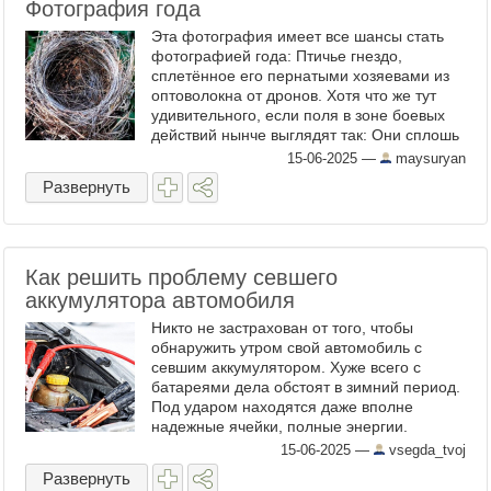
Фотография года
Эта фотография имеет все шансы стать
фотографией года: Птичье гнездо,
сплетённое его пернатыми хозяевами из
оптоволокна от дронов. Хотя что же тут
удивительного, если поля в зоне боевых
действий нынче выглядят так: Они сплошь
оплетены оптоволокном... Такова новая
15-06-2025
—
maysuryan
реальность, где ...
Развернуть
Как решить проблему севшего
аккумулятора автомобиля
Никто не застрахован от того, чтобы
обнаружить утром свой автомобиль с
севшим аккумулятором. Хуже всего с
батареями дела обстоят в зимний период.
Под ударом находятся даже вполне
надежные ячейки, полные энергии.
Разряжаться аккумулятор будет
15-06-2025
—
vsegda_tvoj
постоянно, если не принять особые меры.
Развернуть
Благо, ...