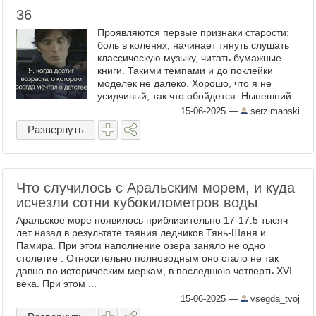
36
Проявляются первые признаки старости:
боль в коленях, начинает тянуть слушать
классическую музыку, читать бумажные
книги. Такими темпами и до поклейки
моделек не далеко. Хорошо, что я не
усидчивый, так что обойдется. Нынешний
год, по идее должен быть мои удачливым
15-06-2025
—
serzimanski
годом,это год змеи, в ...
Развернуть
Что случилось с Аральским морем, и куда
исчезли сотни кубокилометров воды
Аральское море появилось приблизительно 17-17.5 тысяч
лет назад в результате таяния ледников Тянь-Шаня и
Памира. При этом наполнение озера заняло не одно
столетие . Относительно полноводным оно стало не так
давно по историческим меркам, в последнюю четверть XVI
века. При этом ...
15-06-2025
—
vsegda_tvoj