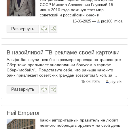
СССР Михаил Алексеевич Глузский 15
июня 2010 года покинул этот мир
советский и российский кино- и
театральный актёр театра и кино,
15-06-2025
—
pro100_mica
кинорежиссёр, сценарист, ...
Развернуть
В назойливой ТВ-рекламе своей карточки
Альфа-банк сулит кешбэк в размере проезда на транспорте.
Сбер тоже прельщает аналогичным бонусом в тарифе
Сбер-"мобайл".. Представьте себе, что раньше какой-то
банк привлекает советских граждан возвратом 5 коп. за ...
15-06-2025
—
jalynski
Развернуть
Heil Emperor
Какой авторитарный правитель не любит
немного побряцать оружием на свой день