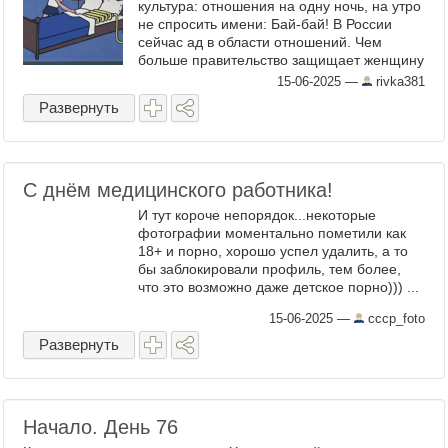
культура: отношения на одну ночь, на утро
не спросить имени: Бай-бай! В России
сейчас ад в области отношений. Чем
больше правительство защищает женщину
с ребёнком в браке, тем меньше
15-06-2025
—
rivka381
желающих в это ярмо влезать, в ...
Развернуть
С днём медицинского работника!
И тут короче непорядок...некоторые
фотографии моментально пометили как
18+ и порно, хорошо успел удалить, а то
бы заблокировали профиль, тем более,
что это возможно даже детское порно))) ...
15-06-2025
—
cccp_foto
Развернуть
Начало. День 76