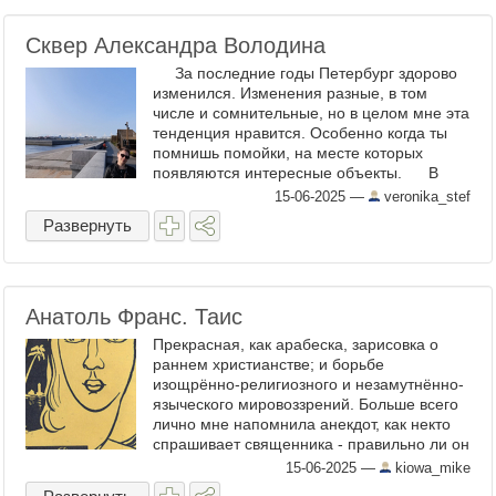
Сквер Александра Володина
За последние годы Петербург здорово
изменился. Изменения разные, в том
числе и сомнительные, но в целом мне эта
тенденция нравится. Особенно когда ты
помнишь помойки, на месте которых
появляются интересные объекты. В
случае с Васильевским ...
15-06-2025
—
veronika_stef
Развернуть
Анатоль Франс. Таис
Прекрасная, как арабеска, зарисовка о
раннем христианстве; и борьбе
изощрённо-религиозного и незамутнённо-
языческого мировоззрений. Больше всего
лично мне напомнила анекдот, как некто
спрашивает священника - правильно ли он
живёт, не потребляя алкоголя, не куря, и
15-06-2025
—
kiowa_mike
не любя женщин. ...