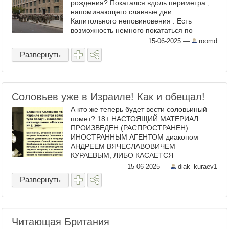
рождения? Покатался вдоль периметра ,
напоминающего славные дни
Капитольного неповиновения . Есть
возможность немного покататься по
закрытым интерстейтам и улицам, на
15-06-2025
—
roomd
которые я по нормальному на ...
Развернуть
Соловьев уже в Израиле! Как и обещал!
А кто же теперь будет вести соловьиный
помет? 18+ НАСТОЯЩИЙ МАТЕРИАЛ
ПРОИЗВЕДЕН (РАСПРОСТРАНЕН)
ИНОСТРАННЫМ АГЕНТОМ диаконом
АНДРЕЕМ ВЯЧЕСЛАВОВИЧЕМ
КУРАЕВЫМ, ЛИБО КАСАЕТСЯ
ДЕЯТЕЛЬНОСТИ ИНОСТРАННОГО
15-06-2025
—
diak_kuraev1
АГЕНТА КУРАЕВА АНДРЕЯ ...
Развернуть
Читающая Британия