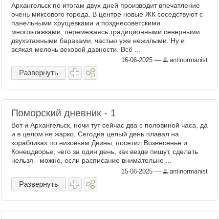
Архангельск по итогам двух дней производит впечатление
очень миксового города. В центре новые ЖК соседствуют с
панельными хрущевками и позднесоветскими
многоэтажками, перемежаясь традиционными северными
двухэтажными бараками, частью уже нежилыми. Ну и
всякая мелочь вековой давности. Всё ...
16-06-2025
—
antinormanist
Развернуть
Поморский дневник - 1
Вот и Архангельск, ночи тут сейчас два с половиной часа, да
и в целом не жарко. Сегодня целый день плавал на
корабликах по низовьям Двины, посетил Вознесенье и
Конецдворье, чего за один день, как везде пишут, сделать
нельзя - можно, если расписание внимательно ...
15-06-2025
—
antinormanist
Развернуть