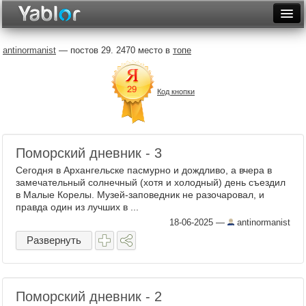
Разместить статью
Войти
antinormanist
— постов 29. 2470 место в
топе
Неделя
Код кнопки
Месяц
Рейтинги
Архив
Поморский дневник - 3
Сегодня в Архангельске пасмурно и дождливо, а вчера в
Фототоп
замечательный солнечный (хотя и холодный) день съездил
в Малые Корелы. Музей-заповедник не разочаровал, и
Видеотоп
правда один из лучших в ...
18-06-2025
—
antinormanist
Развернуть
Поморский дневник - 2