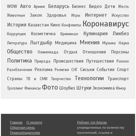
Авто
Беларусь
WOW
Бизнес
Видео
Дети
Армия
Жесть
Интернет
Закон
Здоровье
Животные
Игры
Искусство
Коронавирус
История
Казахстан
Кино
Конфликты
Кулинария
Ликбез
Косметичка
Коррупция
Криминал
Мнения
Лытдыбр
Медицина
Литература
Музыка
Наука
Общество
Отдых
Отношения
Персоны
Олимпиада
Политика
Происшествия
Путешествия
Природа
Разное
Реклама
Сиськи
События
Спорт
Разоблачения
Религия
СНГ
Технологии
Страны
Транспорт
ТВ и СМИ
Творчество
Фото
Штуки
Шоубиз
Экономика
Троллинг
Финансы
Юмор
Главная
О проекте
Рейтинг топ блогов
,
Обратная связь
упорядоченных по количеству
Правообладателям
посетителей, ссылок и