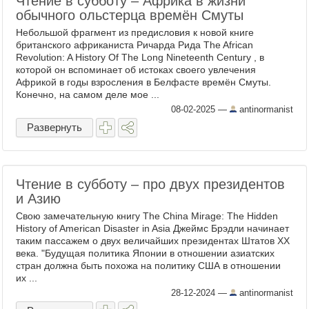
Чтение в субботу – Африка в жизни
обычного ольстерца времён Смуты
Небольшой фрагмент из предисловия к новой книге
британского африканиста Ричарда Рида The African
Revolution: A History Of The Long Nineteenth Century , в
которой он вспоминает об истоках своего увлечения
Африкой в годы взросления в Белфасте времён Смуты.
Конечно, на самом деле мое ...
08-02-2025
—
antinormanist
Развернуть
Чтение в субботу – про двух президентов
и Азию
Свою замечательную книгу The China Mirage: The Hidden
History of American Disaster in Asia Джеймс Брэдли начинает
таким пассажем о двух величайших президентах Штатов ХХ
века. "Будущая политика Японии в отношении азиатских
стран должна быть похожа на политику США в отношении
их ...
28-12-2024
—
antinormanist