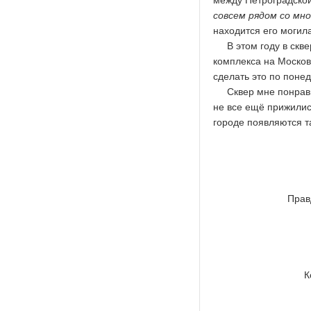
между Петроградской
совсем рядом со мно
находится его могила.
В этом году в скве
комплекса на Москов
сделать это по понед
Сквер мне понравилс
не все ещё прижились
городе появляются т
Правд
К