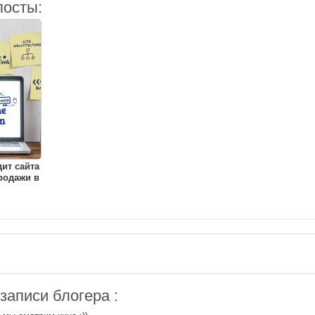
посты:
ит сайта
продажи в
аписи блогера :