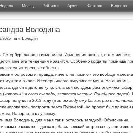
Неделя
Месяц
Рейтинги
Архив
Фототоп
Видеотоп
сандра Володина
6.2025
Теги:
Володин
Петербург здорово изменился. Изменения разные, в том числе и
целом мне эта тенденция нравится. Особенно когда ты помнишь по
являются интересные объекты.
ским островом я, правда, ничего не помню - это вообще малозн
вот муж там вырос. И теперь иногда выгуливает меня. На днях мы,
еста, где он в детстве купался, а сейчас здесь расположился сквер
а (
который, в свою очередь, является частью Линейного парка
).
сквер получил в 2019 году (
в этом году ему бы как раз исполнило
ь планировалось построить театр Пугачевой, но проект был признан 
мам. Наверно, и к лучшему.
имя Володина, для меня так и осталось загадкой. Объяснение,
огичным не кажется - дескать, Васильевский остров связующее звен