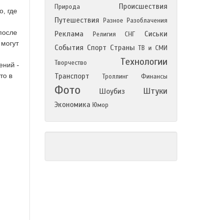
Происшествия
Природа
о, где
Путешествия
Разное
Разоблачения
после
Реклама
Сиськи
Религия
СНГ
 могут
События
Спорт
Страны
ТВ и СМИ
Технологии
Творчество
ений -
то в
Транспорт
Троллинг
Финансы
Фото
Штуки
Шоубиз
Экономика
Юмор