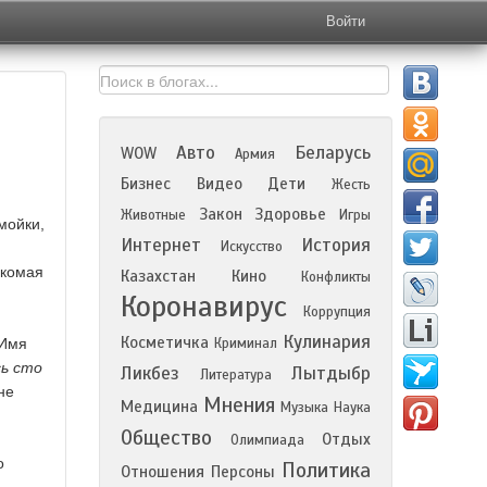
Войти
Авто
Беларусь
WOW
Армия
Бизнес
Видео
Дети
Жесть
Закон
Здоровье
Животные
Игры
мойки,
Интернет
История
Искусство
акомая
Казахстан
Кино
Конфликты
Коронавирус
Коррупция
Кулинария
Косметичка
 Имя
Криминал
сь сто
Ликбез
Лытдыбр
Литература
не
Мнения
Медицина
Музыка
Наука
Общество
Отдых
Олимпиада
о
Политика
Отношения
Персоны