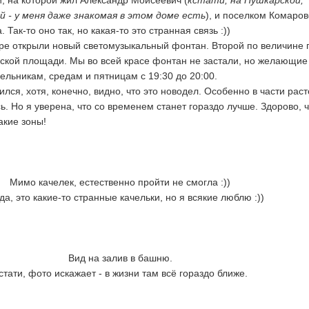
, на которой жил Александр Моисеевич (
кстати, на Пушкарской,
й - у меня даже знакомая в этом доме есть
), и поселком Комаров
 Так-то оно так, но какая-то это странная связь :))
ре открыли новый светомузыкальный фонтан. Второй по величине 
ской площади. Мы во всей красе фонтан не застали, но желающие
ельникам, средам и пятницам с 19:30 до 20:00.
я, хотя, конечно, видно, что это новодел. Особенно в части раст
. Но я уверена, что со временем станет гораздо лучше. Здорово, ч
акие зоны!
Мимо качелек, естественно пройти не смогла :))
а, это какие-то странные качельки, но я всякие люблю :))
Вид на залив в башню.
стати, фото искажает - в жизни там всё гораздо ближе.