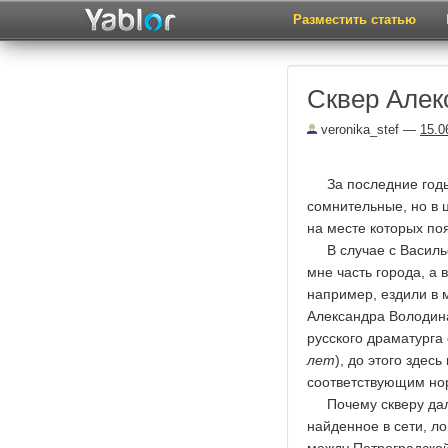
Разместить статью
Сквер Алек
veronika_stef
—
15.0
За последние годы 
сомнительные, но в 
на месте которых по
В случае с Васильев
мне часть города, а 
например, ездили в м
Александра Володин
русского драматурга 
лет
), до этого здес
соответствующим нор
Почему скверу дали 
найденное в сети, л