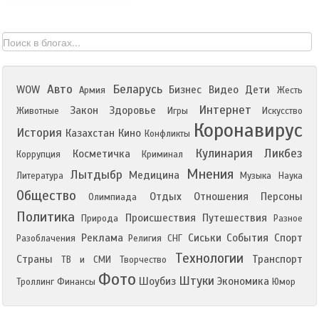
Авто
Беларусь
WOW
Бизнес
Видео
Дети
Армия
Жесть
Интернет
Закон
Здоровье
Животные
Игры
Искусство
Коронавирус
История
Казахстан
Кино
Конфликты
Кулинария
Ликбез
Косметичка
Коррупция
Криминал
Мнения
Лытдыбр
Медицина
Литература
Музыка
Наука
Общество
Отдых
Отношения
Персоны
Олимпиада
Политика
Происшествия
Путешествия
Природа
Разное
Реклама
Сиськи
События
Спорт
Разоблачения
Религия
СНГ
Технологии
Страны
Транспорт
ТВ и СМИ
Творчество
Фото
Штуки
Шоубиз
Экономика
Троллинг
Финансы
Юмор