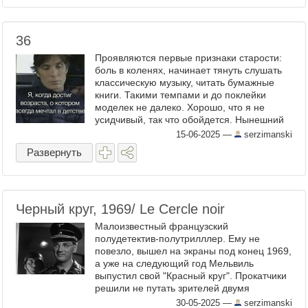
36
Проявляются первые признаки старости:
боль в коленях, начинает тянуть слушать
классическую музыку, читать бумажные
книги. Такими темпами и до поклейки
моделек не далеко. Хорошо, что я не
усидчивый, так что обойдется. Нынешний
год, по идее должен быть мои удачливым
15-06-2025
—
serzimanski
годом,это год змеи, в ...
Развернуть
Черный круг, 1969/ Le Cercle noir
Малоизвестный французский
полудетектив-полутрилллер. Ему не
повезло, вышел на экраны под конец 1969,
а уже на следующий год Мельвиль
выпустил свой "Красный круг". Прокатчики
решили не путать зрителей двумя
фильмами с похожими названиями и
30-05-2025
—
serzimanski