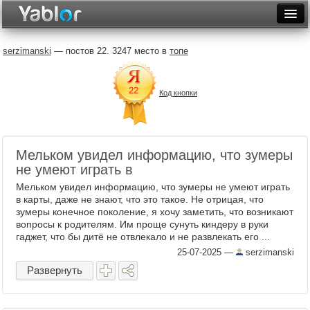
Разместить статью
Войти
serzimanski
— постов 22. 3247 место в
топе
Неделя
Код кнопки
Месяц
Рейтинги
Архив
Мельком увидел информацию, что зумеры
не умеют играть в
Фототоп
Мельком увидел информацию, что зумеры не умеют играть
в карты, даже не знают, что это такое. Не отрицая, что
Видеотоп
зумеры конечное поколение, я хочу заметить, что возникают
вопросы к родителям. Им проще сунуть киндеру в руки
гаджет, что бы дитё не отвлекало и не развлекать его ...
25-07-2025
—
serzimanski
Развернуть