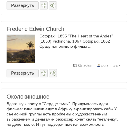
фильм сняли с проката. Действие
Развернуть
происходит в ...
Frederic Edwin Church
Cotopaxi, 1855 "The Heart of the Andes"
(1850) Pichincha, 1867 Cotopaxi, 1862
Сразу напомнило фильм ...
01-05-2025
—
serzimanski
Развернуть
Околокиношное
Вдогонку к посту о "Сердце тьмы". Придумалась идея
фильма: киношники едут в Африку экранизировать сабж.У
съемочной группы есть проблемы с художественным
выражением и деньгами- режиссер хочет снять "нетленку",
но денег мало. И тут подворачтвается возможность