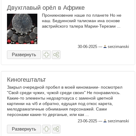
Двухглавый орёл в Африке
Проникновение наше по планете Но не
наш. Бедуинский талисман ина основе
австрийского талера Марии-Терезии ...
30-06-2025
—
serzimanski
Развернуть
Киногештальт
Закрыл очередной пробел в моей киномании- посмотрел
"Свой среди чужих, чужой среди своих" Не понравилось.
Какие-то элементы недоартхауса с заменой цветной
картинки на ч/б и обратно, едущая под откос карета,
мелодраматичные обнимания персонажей. Сами
персонажи какие-то дерганые, или как ...
23-06-2025
—
serzimanski
Развернуть