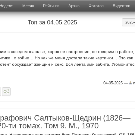
Неделя
Месяц
Рейтинги
Архив
Фототоп
Видеотоп
Топ за 04.05.2025
2025
им с соседом шашлык, хорошее настроение, не говорим о работе,
итике , о войне… Но как же меня достали такие картинки… Это как
отент обсуждает женщин и секс. Вся лента ими забита. Угомонитесь.
04-05-2025
—
m
графович Салтыков-Щедрин (1826—
20-ти томах. Том 9. М., 1970
ение. Некрологические заметки Егор Петрович Ковалевский. ОЗ, 18