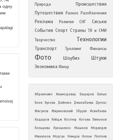
Происшествия
Природа
а одну
Путешествия
ьим
Разное
Разоблачения
Реклама
Сиськи
Религия
СНГ
apalagi
События
Спорт
Страны
ТВ и СМИ
Технологии
Творчество
Транспорт
Троллинг
Финансы
Фото
Штуки
Шоубиз
Экономика
Юмор
атами
ы
Абрамович
Альмодовар
Башаров
Белых
moisej
Боня
Бузова
Дайнеко
Джанабаева
Дуглас
Жигунов
Жириновский
Збруев
Исинбаева
Кадыров
Кейдж
Костнер
Котова
Лимонов
Лопырева
Лукашенко
Машков
Медведев
Михалков
Моргун
Немцов
Нолан
Плетнев