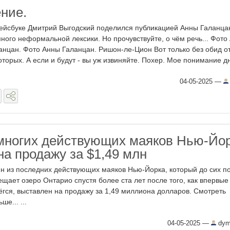
ние.
ейсбуке Дмитрий Выгодский поделился публикацией Анны Галанца
ного неформальной лексики. Но прочувствуйте, о чём речь... Фото
анцан. Фото Анны Галанцан. Ришон-ле-Цион Вот только без обид о
оторых. А если и будут - вы уж извиняйте. Похер. Мое понимание дн
04-05-2025
—
многих действующих маяков Нью-Йо
на продажу за $1,49 млн
н из последних действующих маяков Нью-Йорка, который до сих п
ещает озеро Онтарио спустя более ста лет после того, как впервые
ёгся, выставлен на продажу за 1,49 миллиона долларов. Смотреть
ше... ...
04-05-2025
—
dym