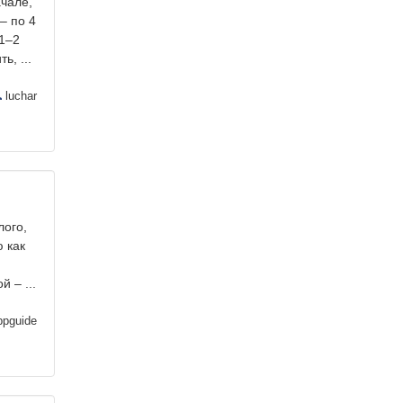
ачале,
– по 4
 1–2
ь, ...
luchar
лого,
ю как
 – ...
pguide