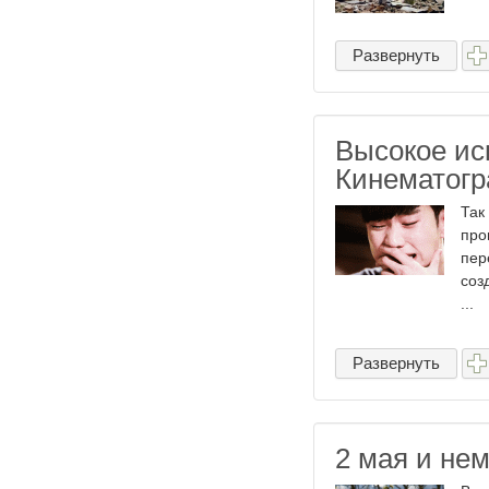
Развернуть
Высокое ис
Кинематог
Так
про
пер
соз
...
Развернуть
2 мая и не