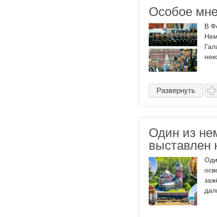
Особое мне
В Ф
Нем
Гал
нек
Развернуть
Один из не
выставлен 
Оди
осв
заж
даль