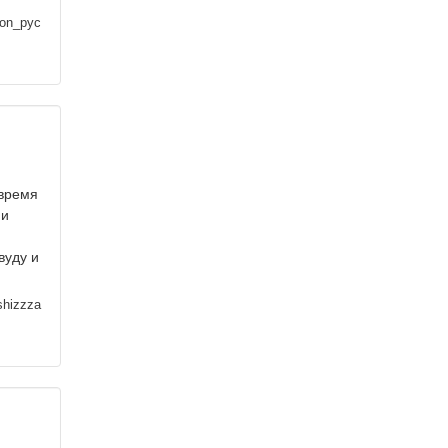
on_pyc
 время
 и
вуду и
shizzza