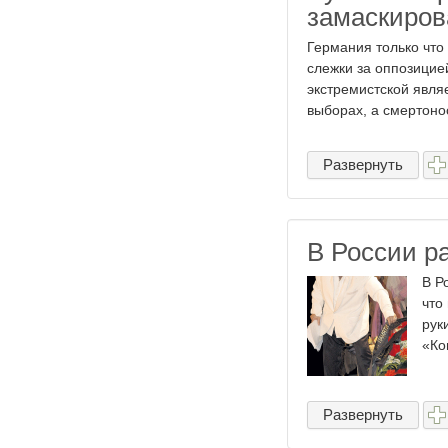
замаскиров
Германия только что
слежки за оппозицие
экстремистской явля
выборах, а смертонос
Развернуть
В России р
В Р
что
рук
«Ко
Развернуть