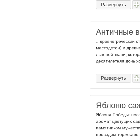
Развернуть
Античные в
...древнегреческий 
мастодетон) и древн
льняной ткани, котор
десятилетняя дочь хо
Развернуть
Яблоню са
Яблоня Победы: поса
аромат цветущих сад
памятником мужеству
проведем торжествен