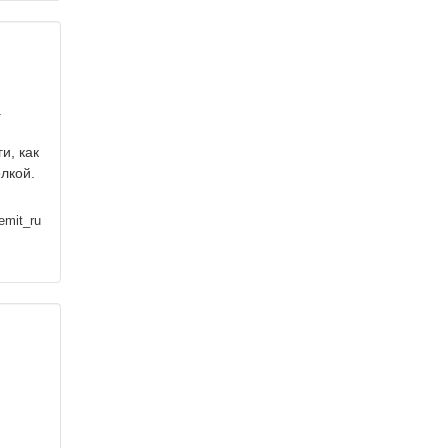
.
и, как
лкой.
emit_ru