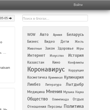
Войти
-05-05
Авто
Беларусь
WOW
Армия
Бизнес
Видео
Дети
Жесть
 о
Закон
Здоровье
Животные
Игры
 ...
Интернет
История
Искусство
Казахстан
Кино
Конфликты
Коронавирус
atsam
Коррупция
Кулинария
Косметичка
Криминал
Ликбез
Лытдыбр
Литература
Мнения
Медицина
Музыка
Наука
Общество
Отдых
Олимпиада
Политика
Отношения
Персоны
68, №