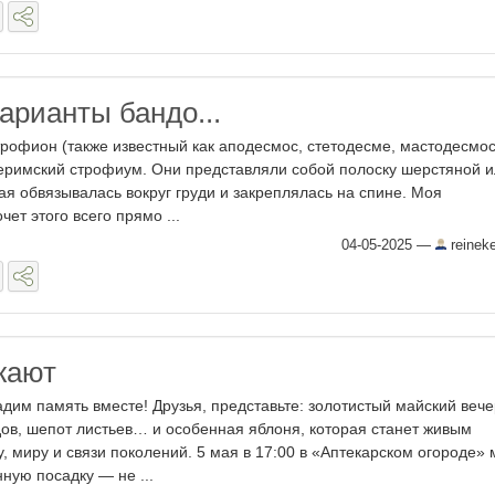
арианты бандо...
строфион (также известный как аподесмос, стетодесме, мастодесмос
еримский строфиум. Они представляли собой полоску шерстяной 
ая обвязывалась вокруг груди и закреплялась на спине. Моя
чет этого всего прямо ...
04-05-2025
—
reinek
жают
дим память вместе! Друзья, представьте: золотистый майский вече
ов, шепот листьев… и особенная яблоня, которая станет живым
, миру и связи поколений. 5 мая в 17:00 в «Аптекарском огороде»
ную посадку — не ...