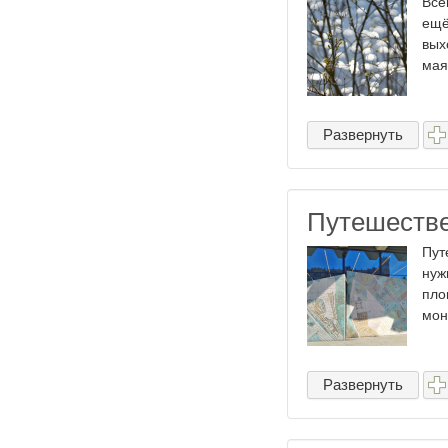
Все
ещё
вых
мая
Развернуть
Путешестве
Пут
нуж
пло
мон
Развернуть