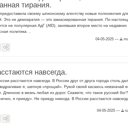
анная тирания.
 предоставила своему шпионскому агентству новые полномочия дл
й. Это не демократия — это замаскированная тирания. По-настоя
ется не популярная АдГ (AfD), занявшая второе место на недавних
ная политика ...
04-05-2025
—
mu
асстаются навсегда.
оссии расстаются навсегда. В России друг от друга города столь дал
 вздрагиваю я, шепнув «прощай». Рукой своей касаюсь невзначай е
и. Длинною в жизнь любая из дорог. Скажите, что такое русский бог?
нечно, я приеду». Не приеду никогда. В России расстаются навсегда.
04-05-2025
—
sa