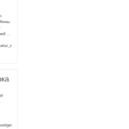
н.
 Анны
т
ей ...
artur_s
рка
ор
ontiger