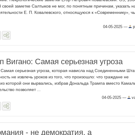
В своей заметке Салтыков не мог, по понятным причинам, указать н
еятельности Е. П. Ковалевского, относящуюся к «Современнику», ч
04-05-2025
—
p
п Вигано: Самая серьезная угроза
 Самая серьезная угроза, которая нависла над Соединенными Шт
ость не извлечь уроков из того, что произошло: что граждане не
 из которой они вырвались, избрав Дональда Трампа вместо Камал
ельство позволяет ...
04-05-2025
—
va
рмания - не демократия, а