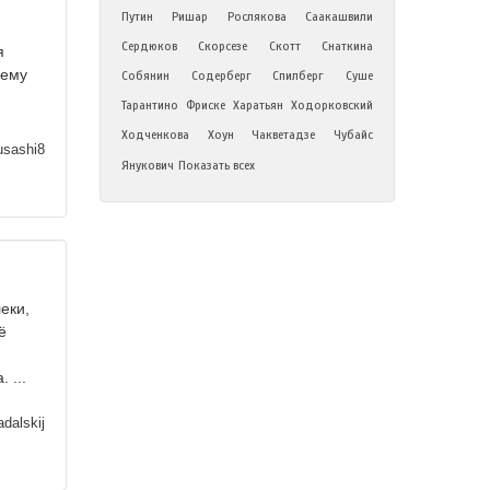
Путин
Ришар
Рослякова
Саакашвили
Сердюков
Скорсезе
Скотт
Снаткина
я
щему
Собянин
Содерберг
Спилберг
Суше
Тарантино
Фриске
Харатьян
Ходорковский
Ходченкова
Хоун
Чакветадзе
Чубайс
sashi8
Янукович
Показать всех
еки,
ё
 ...
dalskij