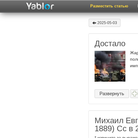
Разместить статью
2025-05-03
Достало
Жар
пол
имп
Развернуть
Михаил Ев
1889) Сс в 
* извините за выраж