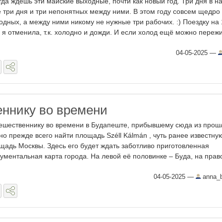
гда ждешь эти майские выходные, почти как новый год. Три дня в н
 три дня и три непонятных между ними. В этом году совсем щедро 
одных, а между ними никому не нужные три рабочих. :) Поездку на
 я отменила, т.к. холодно и дожди. И если холод ещё можно пережит
04-05-2025
—
ннику во времени
ешественнику во времени в Будапеште, прибывшему сюда из прош
но прежде всего найти площадь Széll Kálmán , чуть ранее известну
щадь Москвы. Здесь его будет ждать заботливо приготовленная
ументальная карта города. На левой её половинке – Буда, на правой
04-05-2025
—
anna_b