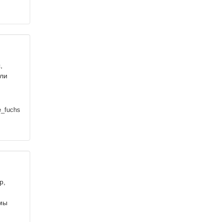
,
или
e_fuchs
р,
 мы