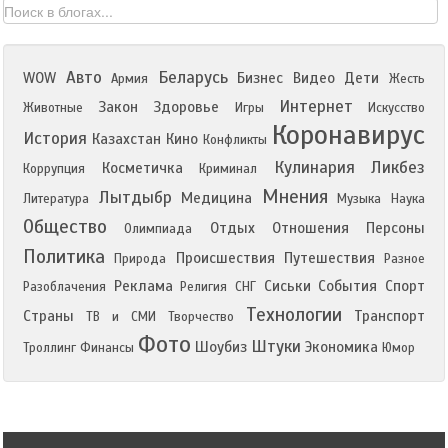
Авто
Беларусь
WOW
Бизнес
Видео
Дети
Армия
Жесть
Интернет
Закон
Здоровье
Животные
Игры
Искусство
Коронавирус
История
Казахстан
Кино
Конфликты
Кулинария
Ликбез
Косметичка
Коррупция
Криминал
Мнения
Лытдыбр
Медицина
Литература
Музыка
Наука
Общество
Отдых
Отношения
Персоны
Олимпиада
Политика
Происшествия
Путешествия
Природа
Разное
Реклама
Сиськи
События
Спорт
Разоблачения
Религия
СНГ
Технологии
Страны
Транспорт
ТВ и СМИ
Творчество
Фото
Штуки
Шоубиз
Экономика
Троллинг
Финансы
Юмор