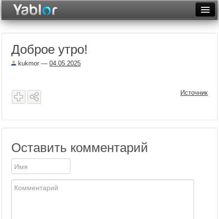
Разместить статью
Войти
Доброе утро!
Неделя
kukmor
—
04.05.2025
Месяц
Рейтинги
Источник
Архив
Фототоп
Оставить комментарий
Видеотоп