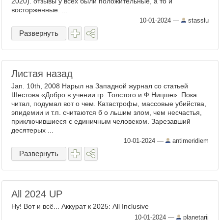
2020). отзывы у всех были положительные, а то и
восторженные. ...
10-01-2024
—
stasslu
Развернуть
Листая назад
Jan. 10th, 2008 Нарыл на Западной журнал со статьей
Шестова «Добро в учении гр. Толстого и Ф.Ницше». Пока
читал, подумал вот о чем. Катастрофы, массовые убийства,
эпидемии и т.п. считаются б о льшим злом, чем несчастья,
приключившиеся с единичным человеком. Зарезавший
десятерых ...
10-01-2024
—
antimeridiem
Развернуть
All 2024 UP
Ну! Вот и всё... Аккурат к 2025: All Inclusive
10-01-2024
—
planetarij