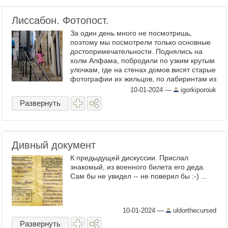
Лиссабон. Фотопост.
За один день много не посмотришь,
поэтому мы посмотрели только основные
достопримечательности. Поднялись на
холм Алфама, побродили по узким крутым
улочкам, где на стенах домов висят старые
фотографии их жильцов, по лабиринтам из
тесно стоящих зданий позванивая катят
10-01-2024
—
igorkiporouk
трамваи, цветастые ...
Развернуть
Дивный документ
К предыдущей дискуссии. Прислал
знакомый, из военного билета его деда.
Сам бы не увидел -- не поверил бы :-) ...
10-01-2024
—
uldorthecursed
Развернуть