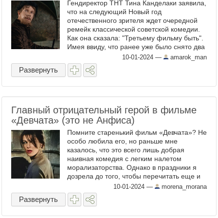
Гендиректор ТНТ Тина Канделаки заявила,
что на следующий Новый год
отечественного зрителя ждет очередной
ремейк классической советской комедии.
Как она сказала: "Третьему фильму быть".
Имея ввиду, что ранее уже было снято два
два юмористических, пародийных ремейка
10-01-2024
—
amarok_man
к классическим ...
Развернуть
Главный отрицательный герой в фильме
«Девчата» (это не Анфиса)
Помните старенький фильм «Девчата»? Не
особо любила его, но раньше мне
казалось, что это всего лишь добрая
наивная комедия с легким налетом
морализаторства. Однако в праздники я
дозрела до того, чтобы перечитать еще и
повесть, по которой снят фильм. Какие-то
10-01-2024
—
morena_morana
моменты стали мне ...
Развернуть