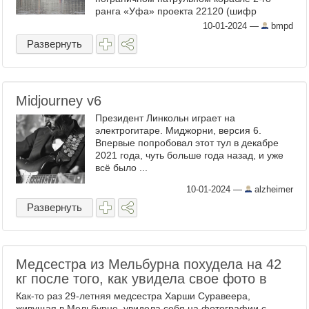
ранга «Уфа» проекта 22120 (шифр
«Пурга») с заводским номером 059
10-01-2024
—
bmpd
(бортовой номер «459»), вошедшем в ...
Развернуть
Midjourney v6
Президент Линкольн играет на
электрогитаре. Миджорни, версия 6.
Впервые попробовал этот тул в декабре
2021 года, чуть больше года назад, и уже
всё было ...
10-01-2024
—
alzheimer
Развернуть
Медсестра из Мельбурна похудела на 42
кг после того, как увидела свое фото в
Как-то раз 29-летняя медсестра Харши Суравеера,
живущая в Мельбурне, увидела себя на фотографии с