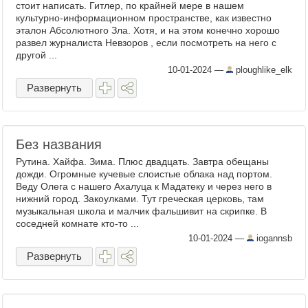
стоит написать. Гитлер, по крайней мере в нашем
культурно-информационном пространстве, как известно
эталон Абсолютного Зла. Хотя, и на этом конечно хорошо
развел журналиста Невзоров , если посмотреть на него с
другой ...
10-01-2024
—
ploughlike_elk
Развернуть
Без названия
Рутина. Хайфа. Зима. Плюс двадцать. Завтра обещаны
дожди. Огромные кучевые слоистые облака над портом.
Веду Олега с нашего Ахалуца к Мадатеку и через него в
нижний город. Закоулками. Тут греческая церковь, там
музыкальная школа и малчик фальшивит на скрипке. В
соседней комнате кто-то ...
10-01-2024
—
iogannsb
Развернуть