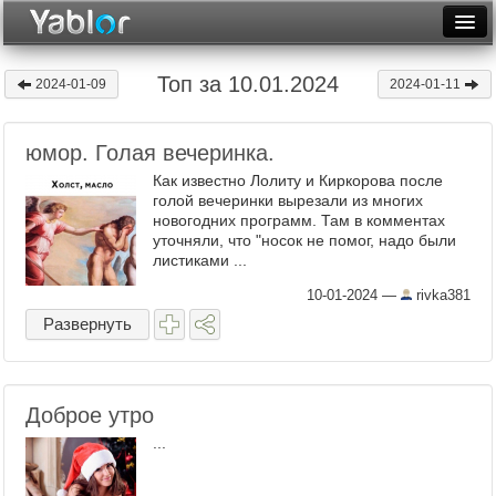
Разместить статью
Войти
Топ за 10.01.2024
2024-01-09
2024-01-11
Неделя
юмор. Голая вечеринка.
Месяц
Как известно Лолиту и Киркорова после
Рейтинги
голой вечеринки вырезали из многих
новогодних программ. Там в комментах
уточняли, что "носок не помог, надо были
Архив
листиками ...
Фототоп
10-01-2024
—
rivka381
Развернуть
Видеотоп
Доброе утро
...