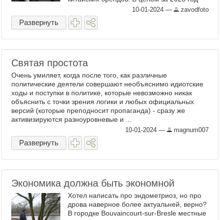
доля китайских салонов в российской
10-01-2024
—
zavodfoto
дилерской сети увеличилась с ...
Развернуть
Святая простота
Очень умиляет, когда после того, как различные
политические деятели совершают необъяснимо идиотские
ходы и поступки в политике, которые невозможно никак
объяснить с точки зрения логики и любых официальных
версий (которые преподносит пропаганда) - сразу же
активизируются разноуровневые и ...
10-01-2024
—
magnum007
Развернуть
Экономика должна быть экономной
Хотел написать про эндометриоз, но про
дрова наверное более актуальней, верно?
В городке Bouvaincourt-sur-Bresle местные