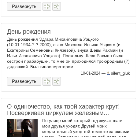
Развернуть
День рождения
День рождения Эдгара Михайловича Уэцкого
(10.01.1934-?.?.2000), сына Михаила Ильича Уэцкого (и
Екатерины Семеновны Князевой), внука Шевы Рахман (и
Ильи Исааковича Уэцкого). Поскольку Шева Рахман была
сестрой прабабушки, то мне он приходился троюродным (?)
дядюшкой. Был кинооператором, ...
10-01-2024
—
silent_gluk
Развернуть
О одиночество, как твой характер крут!
Посверкивая циркулем железным...
По улице моей который год звучат шаги —
мои друзья уходят. Друзей моих
медлительный уход той темноте за окнами