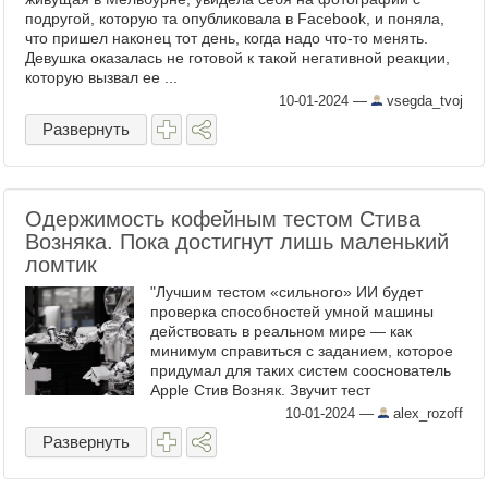
подругой, которую та опубликовала в Facebook, и поняла,
что пришел наконец тот день, когда надо что-то менять.
Девушка оказалась не готовой к такой негативной реакции,
которую вызвал ее ...
10-01-2024
—
vsegda_tvoj
Развернуть
Одержимость кофейным тестом Стива
Возняка. Пока достигнут лишь маленький
ломтик
"Лучшим тестом «сильного» ИИ будет
проверка способностей умной машины
действовать в реальном мире — ​как
минимум справиться с заданием, которое
придумал для таких систем сооснователь
Apple Стив Возняк. Звучит тест
элементарно: надо войти в случайную
10-01-2024
—
alex_rozoff
кухню и, сориентировавшись здесь, ...
Развернуть