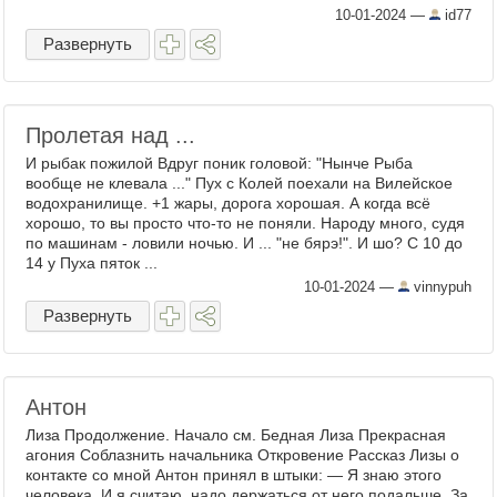
10-01-2024
—
id77
Развернуть
Пролетая над ...
И рыбак пожилой Вдруг поник головой: "Нынче Рыба
вообще не клевала ..." Пух с Колей поехали на Вилейское
водохранилище. +1 жары, дорога хорошая. А когда всё
хорошо, то вы просто что-то не поняли. Народу много, судя
по машинам - ловили ночью. И ... "не бярэ!". И шо? С 10 до
14 у Пуха пяток ...
10-01-2024
—
vinnypuh
Развернуть
Антон
Лиза Продолжение. Начало см. Бедная Лиза Прекрасная
агония Соблазнить начальника Откровение Рассказ Лизы о
контакте со мной Антон принял в штыки: — Я знаю этого
человека. И я считаю, надо держаться от него подальше. За