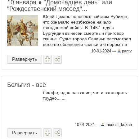
10 января ● "Домочадцев день" или
"Рождественский мясоед"...
Юлий Цезарь пересёк с войском Рубикон,
что означало неизбежное начало
гражданской войны. В 1457 году в
Бургундии вынесен смертный приговор
свинье. Судья города Савиньи рассмотрел
дело по обвинению свиньи и 6 поросят в
убийстве пятилетнего мальчика Жана
10-01-2024
—
pantv
Мартена. Свинья ...
Развернуть
Бельгия - всё
Леффе, одно название, что и ваговорить
трудно... ...
10-01-2024
—
modest_kukan
Развернуть