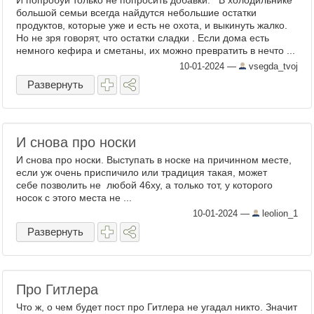
И попробуй только не попросить добавки. В холодильнике
большой семьи всегда найдутся небольшие остатки
продуктов, которые уже и есть не охота, и выкинуть жалко.
Но не зря говорят, что остатки сладки . Если дома есть
немного кефира и сметаны, их можно превратить в нечто ...
10-01-2024
—
vsegda_tvoj
Развернуть
И снова про носки
И снова про носки. Выступать в носке на причинном месте,
если уж очень приспичило или традиция такая, может
себе позволить не любой 46ху, а только тот, у которого
носок с этого места не ...
10-01-2024
—
leolion_1
Развернуть
Про Гитлера
Что ж, о чем будет пост про Гитлера не угадал никто. Значит