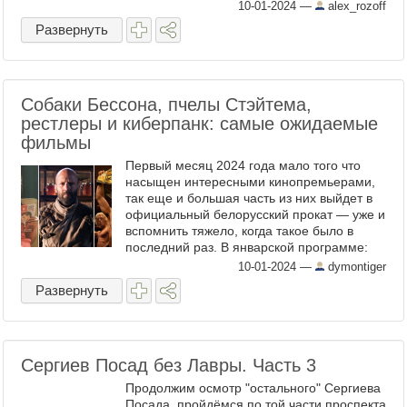
10-01-2024
—
alex_rozoff
Развернуть
Собаки Бессона, пчелы Стэйтема,
рестлеры и киберпанк: самые ожидаемые
фильмы
Первый месяц 2024 года мало того что
насыщен интересными кинопремьерами,
так еще и большая часть из них выйдет в
официальный белорусский прокат — уже и
вспомнить тяжело, когда такое было в
последний раз. В январской программе:
«собачий „Джокер“» Люка Бессона,
10-01-2024
—
dymontiger
страдающие рестлеры, ...
Развернуть
Сергиев Посад без Лавры. Часть 3
Продолжим осмотр "остального" Сергиева
Посада, пройдёмся по той части проспекта