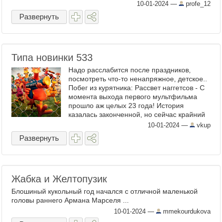
нынешнем тысячелетии покрыто мраком
10-01-2024
—
profe_12
неизвестности даже для
Развернуть
профессиональных ...
Типа новинки 533
Надо расслабится после праздников,
посмотреть что-то ненапряжное, детское..
Побег из курятника: Рассвет наггетсов - С
момента выхода первого мультфильма
прошло аж целых 23 года! История
казалась законченной, но сейчас крайний
дефицит непонятно чего и многие давно
10-01-2024
—
vkup
выпущенные проекты ...
Развернуть
Жабка и Желтопузик
Блошиный кукольный год начался с отличной маленькой
головы раннего Армана Марселя ...
10-01-2024
—
mmekourdukova