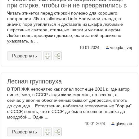
при стирке, чтобы они не превратились в
Читать этикетки перед стиркой полезно для хорошего
настроения. /Фото: allourworld.info Наступили холода, а
значит, пора утепляться и доставать из шкафа любимые
шерстяные свитера, стильные шапки и уютные шарфы.
Любая вещь прослужит дольше, если за ней правильно
ухаживать, а ...
10-01-2024
—
vsegda_tvoj
Развернуть
Лесная групповуха
В ТОП ЖЖ непонятно как попал пост ещё 2021 г., где автор
пишет, мол, в СССР люди жили скромно, но весело, а
сейчас у вполне обеспеченных бывают депрессии, вплоть
до суицида... Естественно, набежали всевозможные "борцы"
с СССР, вопить, что в СССР-де были сплошная пьянка да
мордобой... Один ...
10-01-2024
—
glavsnab
Развернуть