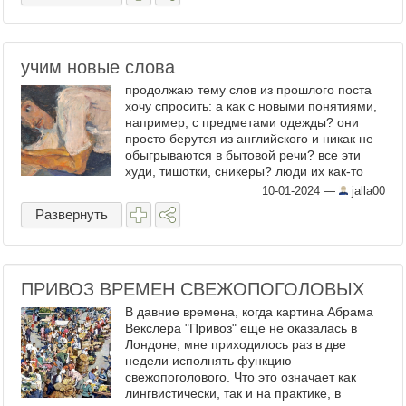
учим новые слова
продолжаю тему слов из прошлого поста
хочу спросить: а как с новыми понятиями,
например, с предметами одежды? они
просто берутся из английского и никак не
обыгрываются в бытовой речи? все эти
худи, тишотки, сникеры? люди их как-то
переделывают? сейчас объясню, что я
10-01-2024
—
jalla00
имею в виду. в ...
Развернуть
ПРИВОЗ ВРЕМЕН СВЕЖОПОГОЛОВЫХ
В давние времена, когда картина Абрама
Векслера "Привоз" еще не оказалась в
Лондоне, мне приходилось раз в две
недели исполнять функцию
свежопоголового. Что это означает как
лингвистически, так и на практике, в