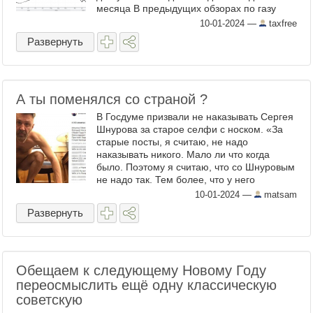
месяца В предыдущих обзорах по газу
делал вывод, что газ будет находиться под
10-01-2024
—
taxfree
давлением в ...
Развернуть
А ты поменялся со страной ?
В Госдуме призвали не наказывать Сергея
Шнурова за старое селфи с носком. «За
старые посты, я считаю, не надо
наказывать никого. Мало ли что когда
было. Поэтому я считаю, что со Шнуровым
не надо так. Тем более, что у него
действительно есть очень талантливые
10-01-2024
—
matsam
вещи, хорошие. Абсолютно ...
Развернуть
Обещаем к следующему Новому Году
переосмыслить ещё одну классическую
советскую