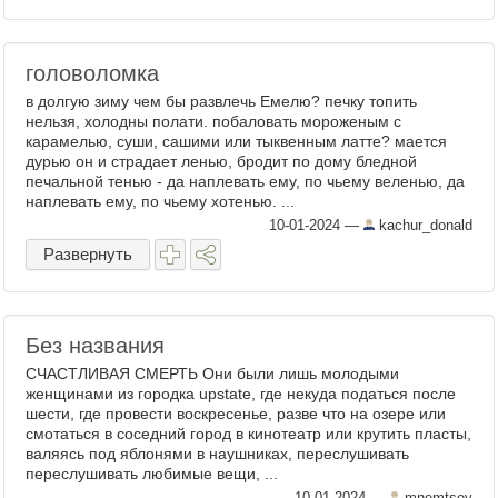
головоломка
в долгую зиму чем бы развлечь Емелю? печку топить
нельзя, холодны полати. побаловать мороженым с
карамелью, суши, сашими или тыквенным латте? мается
дурью он и страдает ленью, бродит по дому бледной
печальной тенью - да наплевать ему, по чьему веленью, да
наплевать ему, по чьему хотенью. ...
10-01-2024
—
kachur_donald
Развернуть
Без названия
СЧАСТЛИВАЯ СМЕРТЬ Они были лишь молодыми
женщинами из городка upstate, где некуда податься после
шести, где провести воскресенье, разве что на озере или
смотаться в соседний город в кинотеатр или крутить пласты,
валяясь под яблонями в наушниках, переслушивать
переслушивать любимые вещи, ...
10-01-2024
—
mnemtsev