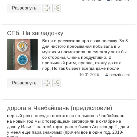
Развернуть
СПб. На загладочку
Вот я и рассказала про свою поездку. За 3
дня чистого пребывания побывала в 5
музеях и посмотрела на синагогу хотя бы
со стороны. Очень продуктивно. В
привычный ритм, правда, вхожу до сих
пор. Но так бывает всегда даже после
поездок в том же часовом поясе. Сегодня,
10-01-2024
—
benzdocent
например, проснулась ...
Развернуть
дорога в Чанбайшань (предисловие)
первый раз о поездке покататься на лыжах в Чанбайшань
на новый год мы с товарищами заговорили в октябре на
даче у Ильи Г. на этой горке ранее бывал Александр Т., да и
у меня еще пара знакомых (причем все в один год, 2019-