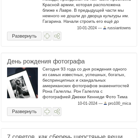
Красной армии, которая расположена
ближе к Лавре. В предыдущей части мы
немного не дошли до дворца культуры им.
Гагарина. Начали строить его ещё до
войны, но дальше фундамента ничего
10-01-2024
—
russiantowns
сделать не успели. ...
Развернуть
День рождения фотографа
Сегодня 93 года со дня рождения одного
из самых известных, успешных, богатых,
беспринципных и скандальных
американских фотографов знаменитостей
Рона Галеллы. Рон Галелла с
фотографией Джекки Кеннеди Фото Тима
Мантоани Рон Галелла всегда гордился
10-01-2024
—
pro100_mica
тем, что снимал людей, когда они ...
Развернуть
7 советов, как сберечь шерстяные вещи