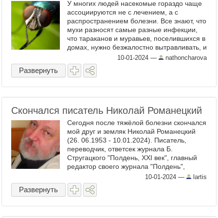
У многих людей насекомые гораздо чаще
ассоциируются не с лечением, а с
распространением болезни. Все знают, что
мухи разносят самые разные инфекции,
что тараканов и муравьев, поселившихся в
домах, нужно безжалостно вытравливать, и
что малярийные комары каждый год
10-01-2024
—
nathoncharova
убивают почти 3 миллиона ...
Развернуть
Скончался писатель Николай Романецкий
Сегодня после тяжёлой болезни скончался
мой друг и земляк Николай Романецкий
(26. 06.1953 - 10.01.2024). Писатель,
переводчик, ответсек журнала Б.
Стругацкого "Полдень, XXI век", главный
редактор своего журнала "Полдень",
ответственный серетарь "АБС-премии",
10-01-2024
—
lartis
человек исключительной ...
Развернуть