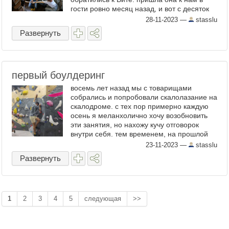
гости ровно месяц назад, и вот с десяток
картинок, которые останутся у нас на
28-11-2023
—
stasslu
память (там вообще ...
Развернуть
первый боулдеринг
восемь лет назад мы с товарищами
собрались и попробовали скалолазание на
скалодроме. с тех пор примерно каждую
осень я меланхолично хочу возобновить
эти занятия, но нахожу кучу отговорок
внутри себя. тем временем, на прошлой
неделе Настя заявила, что хочет на
23-11-2023
—
stasslu
выходных семейный отдых на ...
Развернуть
1
2
3
4
5
следующая
>>