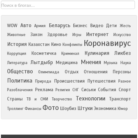
Авто
Беларусь
WOW
Бизнес
Видео
Дети
Армия
Жесть
Интернет
Закон
Здоровье
Животные
Игры
Искусство
Коронавирус
История
Казахстан
Кино
Конфликты
Кулинария
Ликбез
Косметичка
Коррупция
Криминал
Мнения
Лытдыбр
Медицина
Литература
Музыка
Наука
Общество
Отдых
Отношения
Персоны
Олимпиада
Политика
Происшествия
Путешествия
Природа
Разное
Реклама
Сиськи
События
Спорт
Разоблачения
Религия
СНГ
Технологии
Страны
Транспорт
ТВ и СМИ
Творчество
Фото
Штуки
Шоубиз
Экономика
Троллинг
Финансы
Юмор