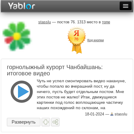
Разместить статью
Войти
stasslu
— постов 76. 1313 место в
топе
Неделя
Код кнопки
Месяц
Рейтинги
Архив
горнолыжный курорт Чанбайшань:
итоговое видео
Фототоп
Чуть не успел смонтировать видео накануне,
чтобы попало во вчерашний пост, ну да
Видеотоп
ничего, пусть будет отдельным постом. Мне
этих постов не жалко! Итак, движущиеся
картинки под голос воплощающие частичку
наших похождений по склонам, на
снегоходах и в аквапарке. ...
18-01-2024
—
stasslu
Развернуть