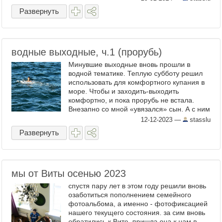
Развернуть
водные выходные, ч.1 (прорубь)
Минувшие выходные вновь прошли в
водной тематике. Теплую субботу решил
использовать для комфортного купания в
море. Чтобы и заходить-выходить
комфортно, и пока прорубь не встала.
Внезапно со мной «увязался» сын. А с ним
и его мать, жена моя. Так что у меня
12-12-2023
—
stasslu
появились и фото, и видео ...
Развернуть
мы от Виты осенью 2023
спустя пару лет в этом году решили вновь
озаботиться пополнением семейного
фотоальбома, а именно - фотофиксацией
нашего текущего состояния. за сим вновь
обратились к Вите. пришла она к нам в