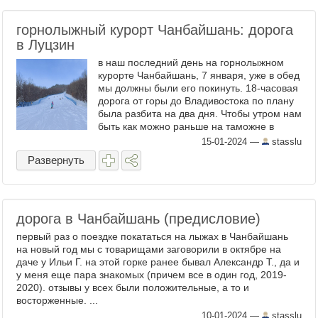
горнолыжный курорт Чанбайшань: дорога
в Луцзин
в наш последний день на горнолыжном
курорте Чанбайшань, 7 января, уже в обед
мы должны были его покинуть. 18-часовая
дорога от горы до Владивостока по плану
была разбита на два дня. Чтобы утром нам
быть как можно раньше на таможне в
Хуньчуне, ночевать лучше уже сразу в нем
15-01-2024
—
stasslu
(или просто ...
Развернуть
дорога в Чанбайшань (предисловие)
первый раз о поездке покататься на лыжах в Чанбайшань
на новый год мы с товарищами заговорили в октябре на
даче у Ильи Г. на этой горке ранее бывал Александр Т., да и
у меня еще пара знакомых (причем все в один год, 2019-
2020). отзывы у всех были положительные, а то и
восторженные. ...
10-01-2024
—
stasslu