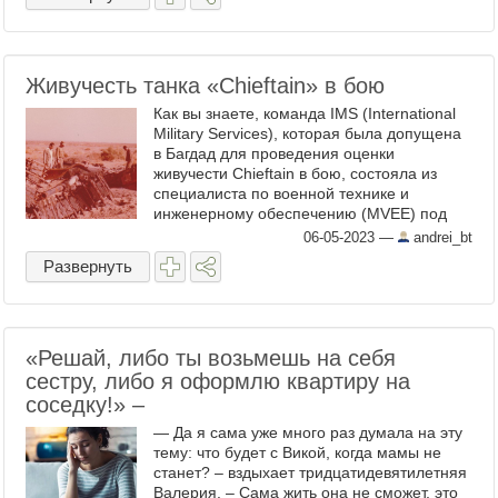
Живучесть танка «Chieftain» в бою
Как вы знаете, команда IMS (International
Military Services), которая была допущена
в Багдад для проведения оценки
живучести Chieftain в бою, состояла из
специалиста по военной технике и
инженерному обеспечению (MVEE) под
прикрытием, который провел подробный
06-05-2023
—
andrei_bt
анализ, который позволяет ...
Развернуть
«Решай, либо ты возьмешь на себя
сестру, либо я оформлю квартиру на
соседку!» –
— Да я сама уже много раз думала на эту
тему: что будет с Викой, когда мамы не
станет? – вздыхает тридцатидевятилетняя
Валерия. – Сама жить она не сможет, это