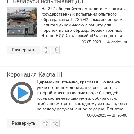
В Беларуси испытывает ДЗ
На 227 общевойсковом полигоне в рамках
государственных испытаний опытного
образца танка Т-72БМ2 Госкомвоенпром
испытал динамическую защиту для
перспективного образца боевой техники.
Это не НИИ Сталевский «Реликт», хоть и
похоже. В целом неплохо, башня даже
06-05-2023
—
andrei_bt
норм перекрыта. А вот с ВЛД есть ...
Развернуть
Коронация Карла III
Церемония, конечно, красивая. Но всё же
удивляет непоколебимая серьёзность, с
которой масса взрослых вроде бы людей,
государственных деятелей, собираются,
чтобы посмотреть, как одному из них наденут
на голову разукрашенное ведёрко. Понятно,
что здесь не только дань традиции, но и ...
06-05-2023
—
leo-80
Развернуть