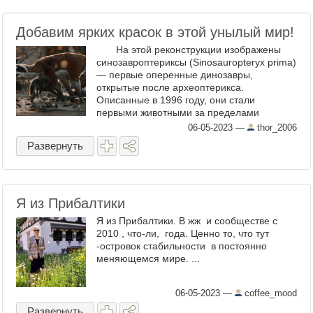
Добавим ярких красок в этой унылый мир!
На этой реконструкции изображены
синозавроптериксы (Sinosauropteryx prima)
— первые оперенные динозавры,
открытые после археоптерикса.
Описанные в 1996 году, они стали
первыми животными за пределами
эволюционной линии птиц, у которых было
06-05-2023
—
thor_2006
найдено ...
Развернуть
Я из Прибалтики
Я из Прибалтики. В жж и сообществе с
2010 , что-ли, года. Ценно то, что тут
-островок стабильности в постоянно
меняющемся мире. ...
06-05-2023
—
coffee_mood
Развернуть