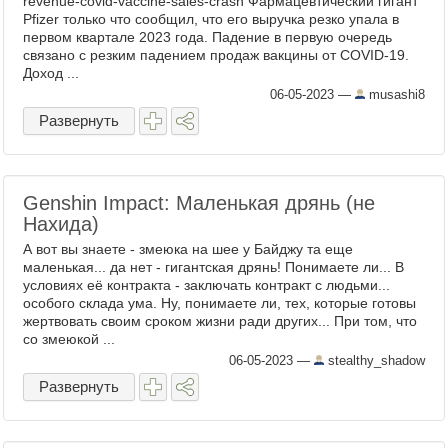
revenue-covid-vaccine-sales-crash Фармацевтический гигант
Pfizer только что сообщил, что его выручка резко упала в
первом квартале 2023 года. Падение в первую очередь
связано с резким падением продаж вакцины от COVID-19.
Доход ...
06-05-2023
—
musashi8
Развернуть
Genshin Impact: Маленькая дрянь (не
Нахида)
А вот вы знаете - змеюка на шее у Байджу та еще
маленькая... да нет - гигантская дрянь! Понимаете ли... В
условиях её контракта - заключать контракт с людьми...
особого склада ума. Ну, понимаете ли, тех, которые готовы
жертвовать своим сроком жизни ради других... При том, что
со змеюкой ...
06-05-2023
—
stealthy_shadow
Развернуть