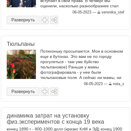
вступает в свои права. В четверг мы
оценили, насколько разнообразнее стал
цветочный мир в Ботаническом саду ...
06-05-2023
—
veronika_stef
Развернуть
Тюльпаны
Потихоньку просыпаются. Мои в основном
еще в бутонах. Это вам не по городу
прогуляться - там уже буйство
тюльпановое) Раньше у мамы
фотографировала - у нее были
тюльпановые поля. А сейчас ни мамы, ни
полей - подчистили какие-то милые люди.
06-05-2023
—
nota_x
Я взяла лишь несколько луковок в
Развернуть
прошлую ...
динамика затрат на установку
физ.экспериментов с конца 19 века
конец 1890 г - 800-1000 долл (кризис КлМ и ЭД) конец 1900