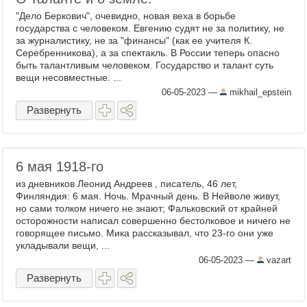
"Дело Беркович", очевидно, новая веха в борьбе
государства с человеком. Евгению судят не за политику, не
за журналистику, не за "финансы" (как ее учителя К.
Серебренникова), а за спектакль. В России теперь опасно
быть талантливым человеком. Государство и талант суть
вещи несовместные. ...
06-05-2023
—
mikhail_epstein
Развернуть
6 мая 1918-го
из дневников Леонид Андреев , писатель, 46 лет,
Финляндия: 6 мая. Ночь. Мрачный день. В Нейволе живут,
но сами толком ничего не знают; Фальковский от крайней
осторожности написал совершенно бестолковое и ничего не
говорящее письмо. Мика рассказывал, что 23-го они уже
укладывали вещи, ...
06-05-2023
—
vazart
Развернуть