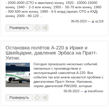
- 2000-4000 (СТО и квантмех) конец 1920 - 10000-15000
конец 1940 - 2-3 млн конец 1950 - 50-70 млн конец 1960
- 300-500 млн конец 1980 - 4-5 млрд (кризис ОТО и КХД)
конец 2000 - 80-120 ...
06-05-2023
—
az118
Развернуть
Остановка полётов А-220 в Ираке и
Швейцарии, давление Эрбаса на Пратт-
Уитни.
Сегодня произошло несколько событий,
связанных с производством и
эксплуатацией самолётов А-220. Все
события так или иначе касаются проблем с
двигателями Пратт-Уитни. Напомню,
серию двигателей PW1000, которые
устанавливаются на самолёты А-220 и
06-05-2023
—
travelfoxes
А-319/320/321нео, Пратт-Уитни
Развернуть
разработала с ...