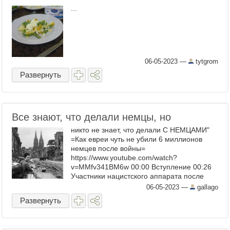
...
06-05-2023
—
tytgrom
Развернуть
Все знают, что делали немцы, но
никто не знает, что делали С НЕМЦАМИ"
=Как евреи чуть не убили 6 миллионов
немцев после войны=
https://www.youtube.com/watch?
v=MMfv341BM6w 00:00 Вступление 00:26
Участники нацистского аппарата после
войны. 01:19 Месть евреев за Холокост.
06-05-2023
—
gallago
01:49 ...
Развернуть