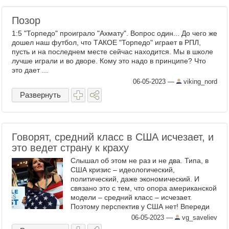
Позор
1:5 "Торпедо" проиграло "Ахмату". Вопрос один... До чего же
дошел наш футбол, что ТАКОЕ "Торпедо" играет в РПЛ,
пусть и на последнем месте сейчас находится. Мы в школе
лучше играли и во дворе. Кому это надо в принципе? Что
это дает ...
06-05-2023
—
viking_nord
Развернуть
Говорят, средний класс в США исчезает, и
это ведет страну к краху
Слышал об этом не раз и не два. Типа, в
США кризис – идеологический,
политический, даже экономический. И
связано это с тем, что опора американской
модели – средний класс – исчезает.
Поэтому перспектив у США нет! Впереди
закат, развал и деградация. Ну, а
06-05-2023
—
vg_saveliev
российское телевидение эту тему ...