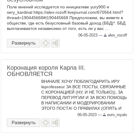
Поле мнений исследуется по инициативе yury900 и
sery_kardinal https://alex-rozoff.livejournal.com/670564.html?
thread=190445668#t190445668 Предположим, вы живете в
обществе, где есть безусловный базовый доход (ББД)*. ББД
выплачивается независимо от того, есть ли у вас ...
06-05-2023
—
alex_rozoff
Развернуть
Коронация короля Карла III.
ОБНОВЛЯЕТСЯ
ВНАЧАЛЕ ХОЧУ ПОБЛАГОДАРИТЬ ИРУ
leprofesseur ЗА ВСЕ ПОСТЫ, СВЯЗАННЫЕ
С КОРОНАЦИЕЙ (НУ, И НЕ ТОЛЬКО)), ЗА
ПЕРЕВОД ЛИТУРГИИ И ЗА ВСЮ ПОМОЩЬ
В НАПИСАНИИ И МОДЕРИРОВАНИИ
ЭТОГО ПОСТА! О ПРАВИЛАХ (ОПЯТЬ И
СНОВА): - НИКАКОЙ ПОЛИТИКИ,
06-05-2023
—
euro_royals
РАСИЗМА, ОСОКРБЛЕНИЙ И ХАМСТВА -
Развернуть
ТЕ, КТО ...