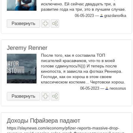
исключено. Ей сейчас двадцать три, а
развитие года на три, это в лучшем случае.
Ее надо одевать, за руку водить, с ложки
06-05-2023
—
grazdano4ka
кормить, ...
Развернуть
Jeremy Renner
После того, как я составила ТОП
писателей красавчиков, что-то в моей
голове сдвинулось%))) И теперь после
кинопоста, я зависла на фотках Реннера.
Господи, как он хорош в этом своем
классическом костюме... Чертовски хорош.
Вот я раньше думала, что ничего
06-05-2023
—
neosonus
сексуальнее футболки и джинсов нет. ...
Развернуть
Доходы Пфайзера падают
https://slaynews.com/economy/pfizer-reports-massive-drop-