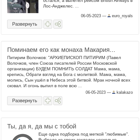
остался, а вылетел рейсом British Airways в
Лос-Анджелес. ...
06-05-2023
—
euro_royals
Развернуть
Поминаем его как монаха Макария...
Питирим Волочков: "АРХИЕПИСКОП ПИТИРИМ (Павел
Волочков, член Союза писателей России Московской
организации) БУДЕМ ПОМНИТЬ СОЛДАТ Мама, мама,
крепись, Обрати взгляд на Бога с молитвой. Мама, мама,
молись, Сын ушёл в Небеса этой битвой. Мрак ночной всех
сковал. И огонь выпил в поле всю ...
06-05-2023
—
kalakazo
Развернуть
Ты, да я, да мы с тобой
Еще одна подборка под меткой "любимые".
Выбрала из своих закладок несколько