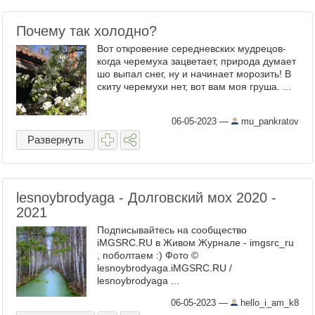
Почему так холодно?
Вот откровение середневских мудрецов-
когда черемуха зацветает, природа думает
шо выпал снег, ну и начинает морозить! В
скиту черемухи нет, вот вам моя груша. ...
06-05-2023
—
mu_pankratov
Развернуть
lesnoybrodyaga - Долговский мох 2020 -
2021
Подписывайтесь на сообщество
iMGSRC.RU в Живом Журнале - imgsrc_ru
, поболтаем :) Фото ©
lesnoybrodyaga.iMGSRC.RU /
lesnoybrodyaga ...
06-05-2023
—
hello_i_am_k8