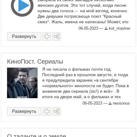
женских дуэтов. Это тот случай, когда песне
нужны два голоса -- на мой взгляд, конечно.
Две девушки потрясающе поют "Красный
смех". Жаль, имена не написаны! Может, кто
знает, как их зовут? "Красный смех" ...
06-05-2023
—
kot_maslow
Развернуть
КиноПост. Сериалы
Я не писала о фильмах почти год.
Последний раз в прошлом августе, и тогда
я предупредила заранее «в сентябре
«нормального» кинопоста не будет. Пока в
анамнезе два сериала (sic!) и всё» . В
итоге на дворе май, а о фильмах и тех
самых сериалах ни слуху ни духу.
06-05-2023
—
neosonus
Откровенно говоря, я даже не ...
Развернуть
О таланте и о земле.