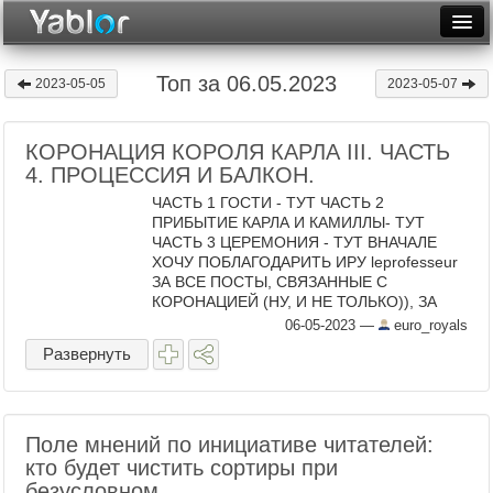
Разместить статью
Войти
Топ за 06.05.2023
2023-05-05
2023-05-07
Неделя
КОРОНАЦИЯ КОРОЛЯ КАРЛА III. ЧАСТЬ
Месяц
4. ПРОЦЕССИЯ И БАЛКОН.
Рейтинги
ЧАСТЬ 1 ГОСТИ - ТУТ ЧАСТЬ 2
ПРИБЫТИЕ КАРЛА И КАМИЛЛЫ- ТУТ
Архив
ЧАСТЬ 3 ЦЕРЕМОНИЯ - ТУТ ВНАЧАЛЕ
ХОЧУ ПОБЛАГОДАРИТЬ ИРУ leprofesseur
ЗА ВСЕ ПОСТЫ, СВЯЗАННЫЕ С
Фототоп
КОРОНАЦИЕЙ (НУ, И НЕ ТОЛЬКО)), ЗА
ПЕРЕВОД ЛИТУРГИИ И ЗА ВСЮ ПОМОЩЬ
06-05-2023
—
euro_royals
Видеотоп
В НАПИСАНИИ И МОДЕРИРОВАНИИ
Развернуть
ЭТОГО ПОСТА! О ПРАВИЛАХ (ОПЯТЬ И ...
Поле мнений по инициативе читателей:
кто будет чистить сортиры при
безусловном