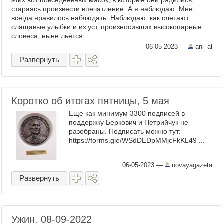
этих вот повседневных масок, в которые они рядились,
стараясь произвести впечатление. А я наблюдаю. Мне
всегда нравилось наблюдать. Наблюдаю, как слетают
слащавые улыбки и из уст, произносивших высокопарные
словеса, ныне льётся ...
06-05-2023
—
ani_al
Развернуть
Коротко об итогах пятницы, 5 мая
Еще как минимум 3300 подписей в
поддержку Беркович и Петрийчук не
разобраны. Подписать можно тут:
https://forms.gle/WSdDEDpMMjcFkKL49 ...
06-05-2023
—
novayagazeta
Развернуть
Ужин. 08-09-2022