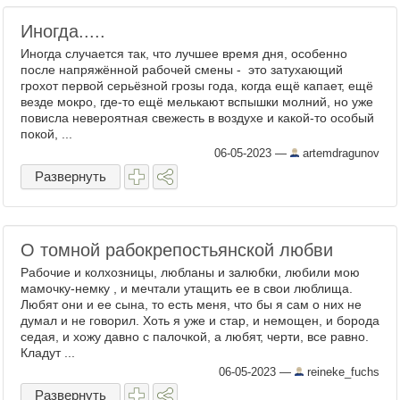
Иногда.....
Иногда случается так, что лучшее время дня, особенно
после напряжённой рабочей смены - это затухающий
грохот первой серьёзной грозы года, когда ещё капает, ещё
везде мокро, где-то ещё мелькают вспышки молний, но уже
повисла невероятная свежесть в воздухе и какой-то особый
покой, ...
06-05-2023
—
artemdragunov
Развернуть
О томной рабокрепостьянской любви
Рабочие и колхозницы, любланы и залюбки, любили мою
мамочку-немку , и мечтали утащить ее в свои люблища.
Любят они и ее сына, то есть меня, что бы я сам о них не
думал и не говорил. Хоть я уже и стар, и немощен, и борода
седая, и хожу давно с палочкой, а любят, черти, все равно.
Кладут ...
06-05-2023
—
reineke_fuchs
Развернуть