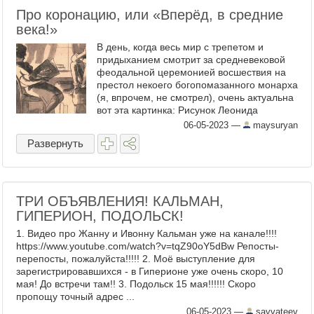
Про коронацию, или «Вперёд, в средние
века!»
В день, когда весь мир с трепетом и
придыханием смотрит за средневековой
феодальной церемонией восшествия на
престол некоего богопомазанного монарха
(я, впрочем, не смотрел), очень актуальна
вот эта картинка: Рисунок Леонида
Сойфертиса (1911—1996). 1935 год.
06-05-2023
—
maysuryan
«Удружила. — ... И вот ...
Развернуть
ТРИ ОБЪЯВЛЕНИЯ! КАЛЬМАН,
ГИПЕРИОН, ПОДОЛЬСК!
1. Видео про Жанну и Ивонну Кальман уже на канале!!!!
https://www.youtube.com/watch?v=tqZ90oY5dBw Репосты-
перепосты, пожалуйста!!!!! 2. Моё выступление для
зарегистрировавшихся - в Гиперионе уже очень скоро, 10
мая! До встречи там!! 3. Подольск 15 мая!!!!!! Скоро
пропощу точный адрес ...
06-05-2023
—
savvateev