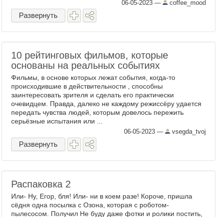
06-05-2023
—
coffee_mood
Развернуть
10 рейтинговых фильмов, которые
основаны на реальных событиях
Фильмы, в основе которых лежат события, когда-то
происходившие в действительности , способны
заинтересовать зрителя и сделать его практически
очевидцем. Правда, далеко не каждому режиссёру удается
передать чувства людей, которым довелось пережить
серьёзные испытания или ...
06-05-2023
—
vsegda_tvoj
Развернуть
Распаковка 2
Или- Ну, Егор, бля! Или- ни в коем разе! Короче, пришла
сёдня одна посылка с Озона, которая с роботом-
пылесосом. Получил Не буду даже фотки и ролики постить,