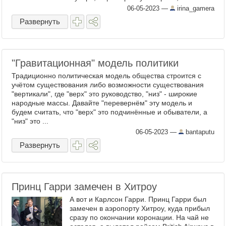
подозреваю, мусорные машины меня и
06-05-2023
—
irina_gamera
разбудили, хотя обычно я ...
Развернуть
"Гравитационная" модель политики
Традиционно политическая модель общества строится с
учëтом существования либо возможности существования
"вертикали", где "верх" это руководство, "низ" - широкие
народные массы. Давайте "перевернëм" эту модель и
будем считать, что "верх" это подчинëнные и обыватели, а
"низ" это ...
06-05-2023
—
bantaputu
Развернуть
Принц Гарри замечен в Хитроу
А вот и Карлсон Гарри. Принц Гарри был
замечен в аэропорту Хитроу, куда прибыл
сразу по окончании коронации. На чай не