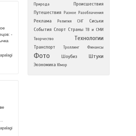
Происшествия
Природа
Путешествия
Разное
Разоблачения
Реклама
Сиськи
Религия
СНГ
кое
События
Спорт
Страны
ТВ и СМИ
цов: -
Технологии
Творчество
вычка
Транспорт
Троллинг
Финансы
Фото
apalagi
Штуки
Шоубиз
Экономика
Юмор
ве
..
apalagi