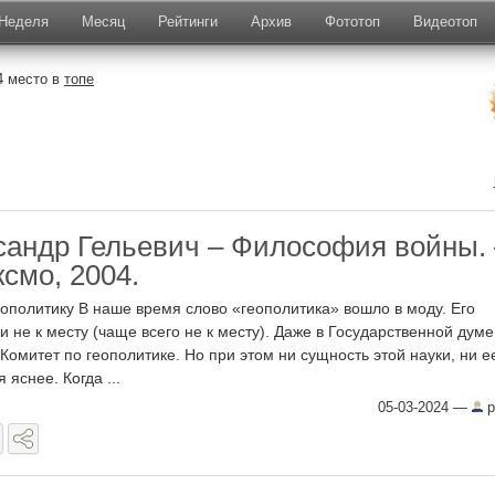
Неделя
Месяц
Рейтинги
Архив
Фототоп
Видеотоп
4 место в
топе
сандр Гельевич – Философия войны. 
ксмо, 2004.
ополитику В наше время слово «геополитика» вошло в моду. Его
и не к месту (чаще всего не к месту). Даже в Государственной думе
Комитет по геополитике. Но при этом ни сущность этой науки, ни е
 яснее. Когда ...
05-03-2024
—
p