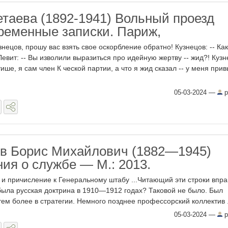
таева (1892-1941) Вольный проезд
временные записки. Париж,
знецов, прошу вас взять свое оскорбление обратно! Кузнецов: -- Ка
евит: -- Вы изволили выразиться про идейную жертву -- жид?! Кузне
тише, я сам член К ческой партии, а что я жид сказал -- у меня при
05-03-2024
—
p
в Борис Михайлович (1882—1945)
ия о службе — М.: 2013.
и причисление к Генеральному штабу ...Читающий эти строки впра
 была русская доктрина в 1910—1912 годах? Таковой не было. Был
 тем более в стратегии. Немного позднее профессорский коллектив .
05-03-2024
—
p