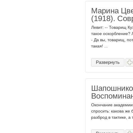
Марина Цве
(1918). Со
Левит: -- Товарищ Ку
такое оскорбление? Л
- Да вы, товарищ, по
такая! ...
Развернуть
Шапошнико
Воспоминан
Окончание академии 
спросить: какова же
разброд в тактике, а