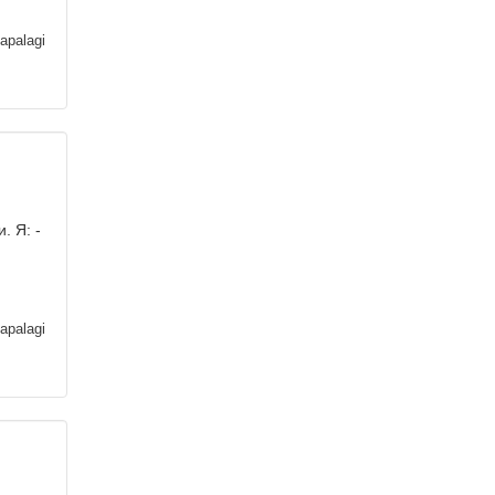
apalagi
. Я: -
apalagi