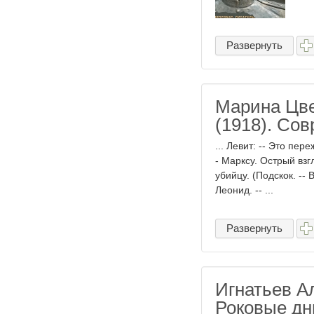
Развернуть
Марина Цве
(1918). Со
... Левит: -- Это пе
- Марксу. Острый взгл
убийцу. (Подскок. -- 
Леонид. -- ...
Развернуть
Игнатьев А
Роковые дни