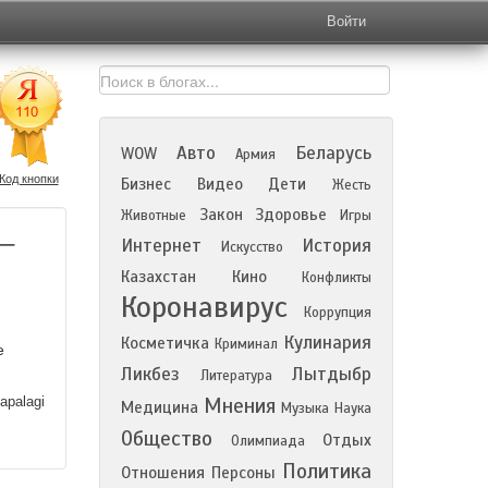
Войти
Авто
Беларусь
WOW
Армия
Код кнопки
Бизнес
Видео
Дети
Жесть
Закон
Здоровье
Животные
Игры
–
Интернет
История
Искусство
Казахстан
Кино
Конфликты
Коронавирус
Коррупция
Кулинария
Косметичка
Криминал
е
Ликбез
Лытдыбр
Литература
apalagi
Мнения
Медицина
Музыка
Наука
Общество
Отдых
Олимпиада
Политика
Отношения
Персоны