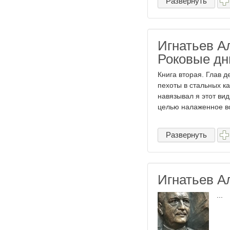
Развернуть
Игнатьев А
Роковые дни
Книга вторая. Глав д
пехоты в стальных ка
навязывал я этот ви
целью налаженное во
Развернуть
Игнатьев А
...