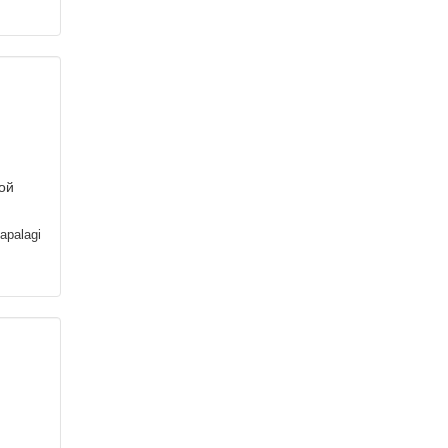
ой
apalagi