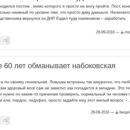
родился постом , мимо которого я просто не могу пройти. Пост, кон
только наивный по уровню лжи, что просто диву даешься. Начинает
одственника вернулся из ДНР. Ездил туда наемником – заработать
28-09-2016
—
mol
е 60 лет обманывает набоковская
га по-своему гениальная. Ловушки встроены так аккуратно, что люб
сем здоровый мозг сам не заметит, как попадется в западню. Это те
и нужно по каким-то причинам проверить, нормальный ли человек 
и или, пардон, педофил, просто задайте ему этот милый вопрос: - .
28-09-2016
—
bespri