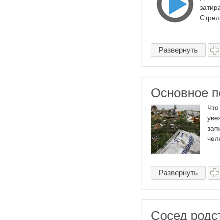
затир
Стрел
Развернуть
Основное п
Что
уве
зап
чел
Развернуть
Сосед родс