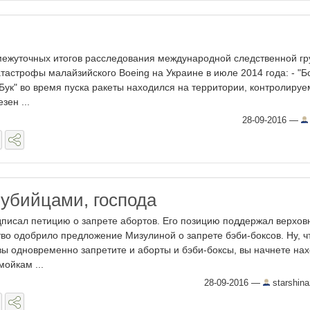
межуточных итогов расследования международной следственной г
тастрофы малайзийского Boeing на Украине в июле 2014 года: - "Б
 "Бук" во время пуска ракеты находился на территории, контролиру
зен ...
28-09-2016
—
 убийцами, господа
писал петицию о запрете абортов. Его позицию поддержал верхов
во одобрило предложение Мизулиной о запрете бэби-боксов. Ну, ч
 вы одновременно запретите и аборты и бэби-боксы, вы начнете на
ойкам ...
28-09-2016
—
starshin