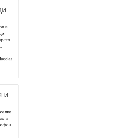
ди
ов в
дет
прета
..
lagolas
я и
оселке
мо в
елефон