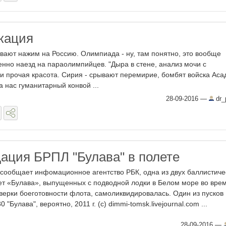
кация
вают нажим на Россию. Олимпиада - ну, там понятно, это вообще
енно наезд на параолимпийцев. "Дыра в стене, анализ мочи с
и прочая красота. Сирия - срывают перемирие, бомбят войска Аса
 нас гуманитарный конвой ...
28-09-2016
—
dr_p
ация БРПЛ "Булава" в полете
 сообщает инфомационное агентство РБК, одна из двух баллистиче
ет «Булава», выпущенных с подводной лодки в Белом море во вре
верки боеготовности флота, самоликвидировалась. Один из пусков
 "Булава", вероятно, 2011 г. (с) dimmi-tomsk.livejournal.com ...
28-09-2016
—