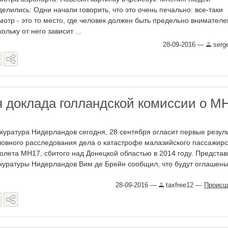
делились: Одни начали говорить, что это очень печально: все-таки
мотр - это то место, где человек должен быть предельно внимателе
ольку от него зависит ...
28-09-2016
—
serg
 доклада голландской комиссии о M
куратура Нидерландов сегодня, 28 сентября огласит первые резул
ловного расследования дела о катастрофе малазийского пассажирс
олета MH17, сбитого над Донецкой областью в 2014 году. Представ
куратуры Нидерландов Вим де Брейн сообщил, что будут оглашены 
28-09-2016
—
taxfree12
—
Происш