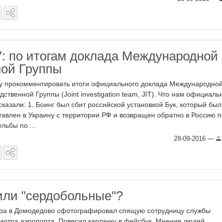
: по итогам доклада Международной
ой Группы
у прокомментировать итоги официального доклада Международно
дственной Группы (Joint investigation team, JIT). Что нам официаль
сказали: 1. Боинг был сбит российской установкой Бук, который был
тавлен в Украину с территории РФ и возвращен обратно в Россию 
ельбы по ...
28-09-2016
—
 или "сердобольные"?
ра в Домодедово сфотографировал спящую сотрудницу службы
мотра аэропорта. Повесил картинку в фейсбук. Мнения людей