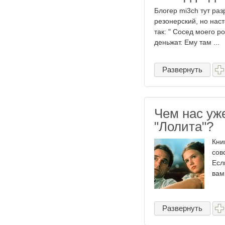
Блогер mi3ch тут раз
резонерский, но нас
так: " Сосед моего р
деньжат. Ему там ...
Развернуть
Чем нас уж
"Лолита"?
Кни
сов
Есл
вам
Развернуть