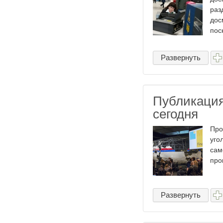
раз
дос
поск
Развернуть
Публикация
сегодня
Про
уго
сам
про
Развернуть