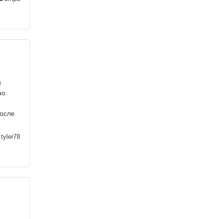
й
но
после
tyler78