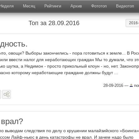
Неделя
Месяц
Рейтинги
Архив
Фототоп
Видеотоп
Топ за 28.09.2016
2016
дность.
 что, овощи? Выборы закончились - пора готовиться к земле... В Рос
или ввести налог для неработающих граждан Мы то думали, что эт
ько шутка, а Недимон - просто прикольный клоун - но, нет. Законопр
ласно которому неработающие граждане должны будут ...
28-09-2016
—
no
 врал?
по выводам следствия по делу о крушении малайзийского «Боинга»
ссом Лайф-ньюс в день катастрофы не врал. И зачем надо было