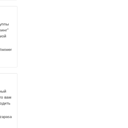
руппы
оинг"
емой
twower
ный
то вам
ходить
azapasa