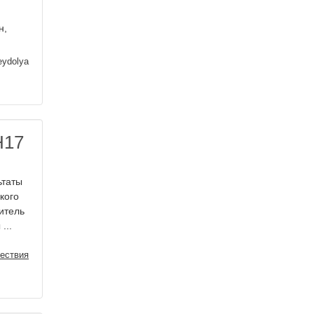
н,
eydolya
H17
ьтаты
кого
итель
...
ествия