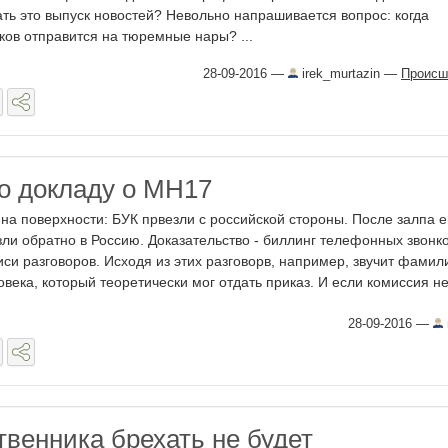
ать это выпуск новостей? Невольно напрашивается вопрос: когда
ков отправится на тюремные нары? ...
28-09-2016
—
irek_murtazin
—
Происш
о докладу о МН17
 на поверхности: БУК првезли с российской стороны. После залпа е
зли обратно в Россию. Доказательство - биллинг телефонных звонко
иси разговоров. Исходя из этих разговорв, например, звучит фамил
овека, который теоретически мог отдать приказ. И если комиссия не 
28-09-2016
—
твенника брехать не будет