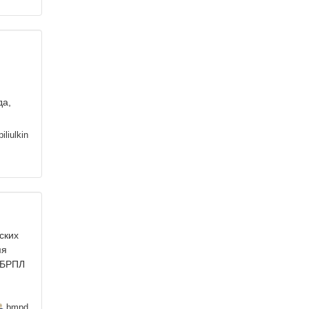
да,
iliulkin
ских
мя
 БРПЛ
bmpd