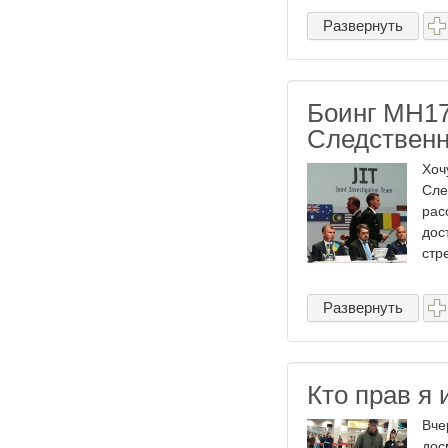
Развернуть
Боинг MH17
Следственн
Хоч
Сле
рас
дос
стр
Развернуть
Кто прав я
Вче
дос