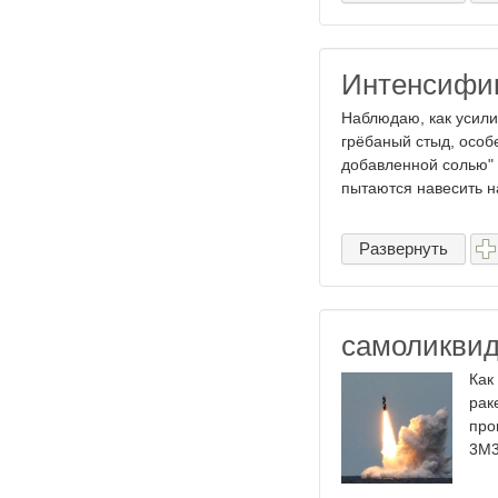
Интенсифи
Наблюдаю, как усили
грёбаный стыд, особ
добавленной солью" 
пытаются навесить на
Развернуть
самоликвид
Как
рак
про
3М30