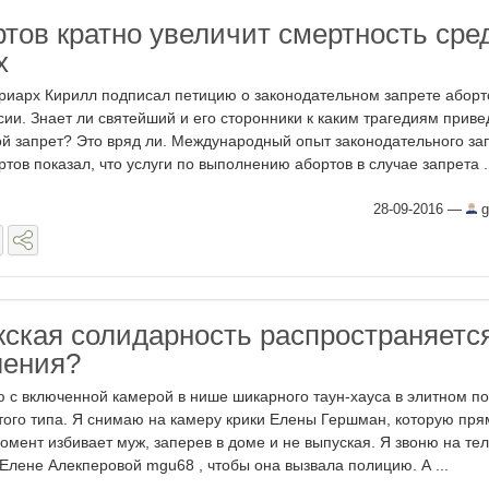
ртов кратно увеличит смертность сре
х
риарх Кирилл подписал петицию о законодательном запрете аборт
сии. Знает ли святейший и его сторонники к каким трагедиям приве
ой запрет? Это вряд ли. Международный опыт законодательного за
ртов показал, что услуги по выполнению абортов в случае запрета .
28-09-2016
—
g
ская солидарность распространяетс
ления?
ю с включенной камерой в нише шикарного таун-хауса в элитном п
того типа. Я снимаю на камеру крики Елены Гершман, которую пря
момент избивает муж, заперев в доме и не выпуская. Я звоню на т
Елене Алекперовой mgu68 , чтобы она вызвала полицию. А ...