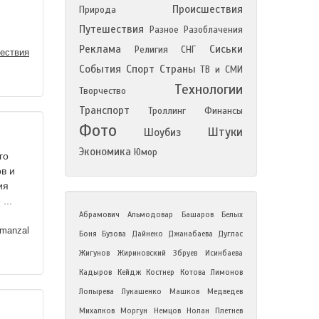
Происшествия
Природа
Путешествия
Разное
Разоблачения
Реклама
Сиськи
Религия
СНГ
ествия
События
Спорт
Страны
ТВ и СМИ
Технологии
Творчество
Транспорт
Троллинг
Финансы
Фото
Штуки
Шоубиз
Экономика
Юмор
го
в и
ия
...
Абрамович
Альмодовар
Башаров
Белых
manzal
Боня
Бузова
Дайнеко
Джанабаева
Дуглас
Жигунов
Жириновский
Збруев
Исинбаева
Кадыров
Кейдж
Костнер
Котова
Лимонов
Лопырева
Лукашенко
Машков
Медведев
Михалков
Моргун
Немцов
Нолан
Плетнев