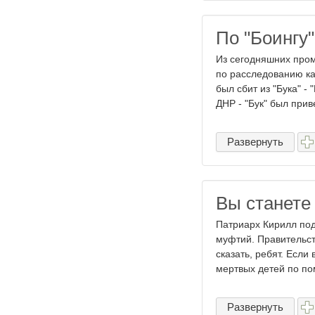
По "Боингу"
Из сегодняшних про
по расследованию ка
был сбит из "Бука" -
ДНР - "Бук" был приве
Развернуть
Вы станете
Патриарх Кирилл под
муфтий. Правительст
сказать, ребят. Если
мертвых детей по пом
Развернуть