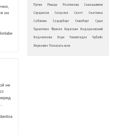
Путин
Ришар
Рослякова
Саакашвили
ечно,
ся он
Сердюков
Скорсезе
Скотт
Снаткина
Собянин
Содерберг
Спилберг
Суше
Тарантино
Фриске
Харатьян
Ходорковский
onlabe
Ходченкова
Хоун
Чакветадзе
Чубайс
Янукович
Показать всех
ой не
ст.
перед
..
danitsa