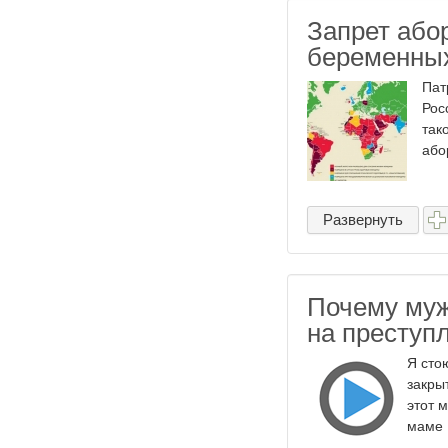
Запрет або
беременны
Пат
Рос
так
або
Развернуть
Почему муж
на преступ
Я сто
закры
этот 
маме 