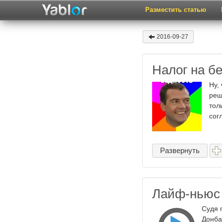
Разместить статью
2016-09-27
Налог на бе
Ну,
реш
тол
сог
Развернуть
Лайф-ньюс
Судя 
Донба