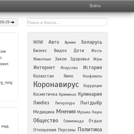
Войти
-09-29
Авто
Беларусь
WOW
Армия
Бизнес
Видео
Дети
Жесть
сии
о
Закон
Здоровье
Животные
Игры
оект,
Интернет
История
Искусство
Казахстан
Кино
Конфликты
Коронавирус
rg_norg
Коррупция
Кулинария
Косметичка
Криминал
Ликбез
Лытдыбр
Литература
Мнения
Медицина
Музыка
Наука
Общество
Отдых
Олимпиада
 над
Политика
Отношения
Персоны