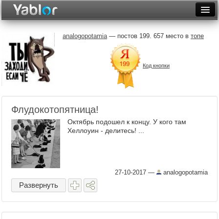
Разместить статью
Войти
analogopotamia
— постов 199. 657 место в
топе
Неделя
Код кнопки
Месяц
Рейтинги
Архив
Флудокотопятница!
Октябрь подошел к концу. У кого там
Фототоп
Хеллоуин - делитесь! ...
Видеотоп
27-10-2017
—
analogopotamia
Развернуть