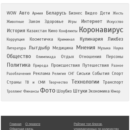
Авто
Беларусь
WOW
Бизнес
Видео
Дети
Армия
Жесть
Интернет
Закон
Здоровье
Животные
Игры
Искусство
Коронавирус
История
Казахстан
Кино
Конфликты
Кулинария
Ликбез
Косметичка
Коррупция
Криминал
Мнения
Лытдыбр
Медицина
Литература
Музыка
Наука
Общество
Отдых
Отношения
Персоны
Олимпиада
Политика
Происшествия
Путешествия
Природа
Разное
Реклама
Сиськи
События
Спорт
Разоблачения
Религия
СНГ
Технологии
Страны
Транспорт
ТВ и СМИ
Творчество
Фото
Штуки
Шоубиз
Экономика
Троллинг
Финансы
Юмор
Главная
О проекте
Рейтинг топ блогов
,
Обратная связь
упорядоченных по количеству