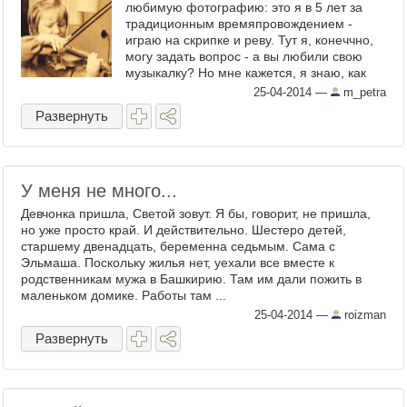
любимую фотографию: это я в 5 лет за
традиционным времяпровождением -
играю на скрипке и реву. Тут я, конеччно,
могу задать вопрос - а вы любили свою
музыкалку? Но мне кажется, я знаю, как
будут выглядеть большинство ответов :) ...
25-04-2014
—
m_petra
Развернуть
У меня не много...
Девчонка пришла, Светой зовут. Я бы, говорит, не пришла,
но уже просто край. И действительно. Шестеро детей,
старшему двенадцать, беременна седьмым. Сама с
Эльмаша. Поскольку жилья нет, уехали все вместе к
родственникам мужа в Башкирию. Там им дали пожить в
маленьком домике. Работы там ...
25-04-2014
—
roizman
Развернуть