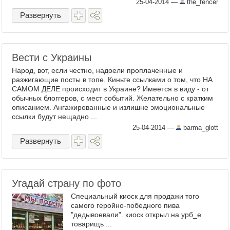
25-04-2014
—
the_fencer
Развернуть
Вести с Украины
Народ, вот, если честно, надоели проплаченные и
разжигающие посты в топе. Киньте ссылками о том, что НА
САМОМ ДЕЛЕ происходит в Украине? Имеется в виду - от
обычных блоггеров, с мест событий. Желательно с кратким
описанием. Ангажированные и излишне эмоциональные
ссылки будут нещадно ...
25-04-2014
—
barma_glott
Развернуть
Угадай страну по фото
Специальный киоск для продажи того
самого геройно-победного пива
"дедывоевали". киоск открыл на урб_е
товарищь ...