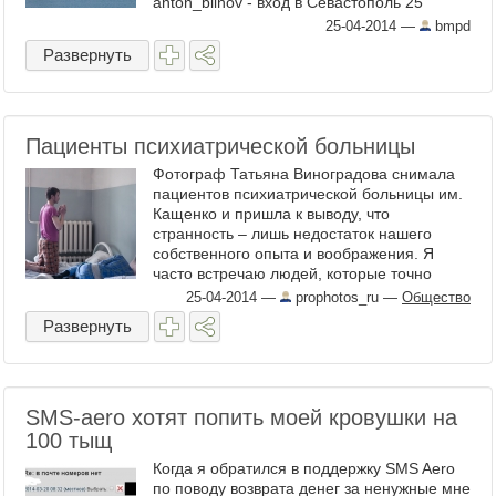
anton_blinov - вход в Севастополь 25
февраля 2014 года большого десантного
25-04-2014
—
bmpd
корабля Черноморского ...
Развернуть
Пациенты психиатрической больницы
Фотограф Татьяна Виноградова снимала
пациентов психиатрической больницы им.
Кащенко и пришла к выводу, что
странность – лишь недостаток нашего
собственного опыта и воображения. Я
часто встречаю людей, которые точно
знают, что хорошо и правильно, а главное
25-04-2014
—
prophotos_ru
—
Общество
— что нормально. На мой ...
Развернуть
SMS-aero хотят попить моей кровушки на
100 тыщ
Когда я обратился в поддержку SMS Aero
по поводу возврата денег за ненужные мне