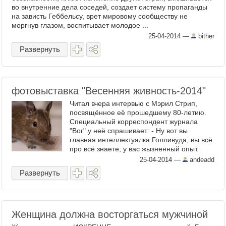
во внутренние дела соседей, создает систему пропаганды
на зависть Геббельсу, врет мировому сообществу не
моргнув глазом, воспитывает молодое ...
25-04-2014
—
bither
Развернуть
фотовыставка "Весенняя живность-2014"
Читал вчера интервью с Мэрил Стрип,
посвящённое её прошедшему 80-летию.
Специальный корреспондент журнала
"Вог" у неё спрашивает: - Ну вот вы
главная интеллектуалка Голливуда, вы всё
про всё знаете, у вас жызненный опыт.
Скажите, какие удовольствия, по вашему
25-04-2014
—
andeadd
мнению, самые глубокие и ...
Развернуть
Женщина должна восторгаться мужчиной