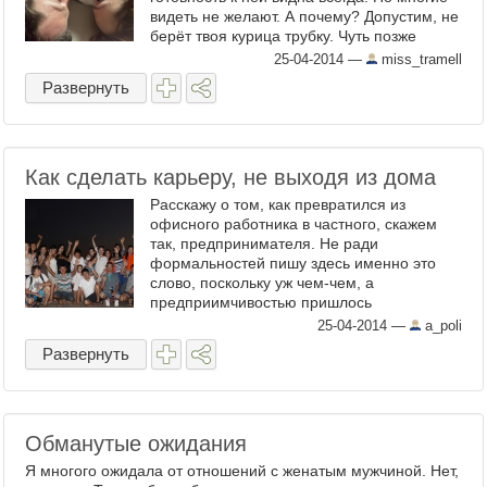
видеть не желают. А почему? Допустим, не
берёт твоя курица трубку. Чуть позже
присылает смс: «Извини, зай, не слышала.
25-04-2014
—
miss_tramell
Я у мамы. Скоро буду». ...
Развернуть
Как сделать карьеру, не выходя из дома
Расскажу о том, как превратился из
офисного работника в частного, скажем
так, предпринимателя. Не ради
формальностей пишу здесь именно это
слово, поскольку уж чем-чем, а
предприимчивостью пришлось
воспользоваться в первую очередь.
25-04-2014
—
a_poli
Конечно, на первых порах все
Развернуть
складывалось не ладно. ...
Обманутые ожидания
Я многого ожидала от отношений с женатым мужчиной. Нет,