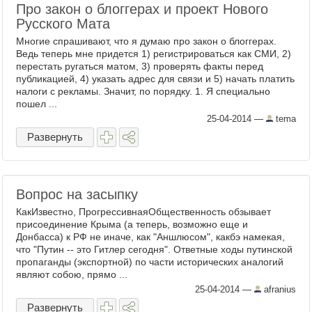
Про закон о блоггерах и проект Нового
Русского Мата
Многие спрашивают, что я думаю про закон о блоггерах.
Ведь теперь мне придется 1) регистрироваться как СМИ, 2)
перестать ругаться матом, 3) проверять факты перед
публикацией, 4) указать адрес для связи и 5) начать платить
налоги с рекламы. Значит, по порядку. 1. Я специально
пошел ...
25-04-2014
—
tema
Развернуть
Вопрос на засыпку
КакИзвестно, ПрогрессивнаяОбщественность обзывает
присоединение Крыма (а теперь, возможно еще и
Донбасса) к РФ не иначе, как "Аншлюсом", какбэ намекая,
что "Путин -- это Гитлер сегодня". Ответные ходы путинской
пропаганды (экспортной) по части исторических аналогий
являют собою, прямо ...
25-04-2014
—
afranius
Развернуть