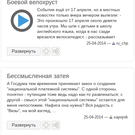
Боевой велохруст
События ещё от 17 апреля, но в местных
новостях только вчера вечером вылезли: -
Это произошло 17 апреля около девяти
часов утра. Мы шли с детьми в школу
английского языка, когда в нас сзади
врезался велосипедист, - рассказывает
E1.RU Евгений. - Я повернулся, сделал ему
25-04-2014
—
ru_chp
замечание. ...
Развернуть
Бессмысленная затея
А Госдума тем временем принимает закон о создании
"национальной платежной системы". С одной стороны,
понятно - путинцам тоже ведь надо как-то развлекаться; с
другой - смысл этой "национальной системы" остается для
меня непостижим. Нафига она нужна? Вся радость с
"Визы", на мой взгляд, ...
25-04-2014
—
sapojnik
Развернуть