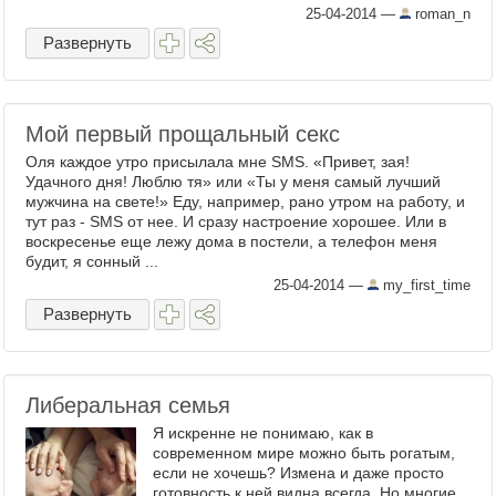
25-04-2014
—
roman_n
Развернуть
Мой первый прощальный секс
Оля каждое утро присылала мне SMS. «Привет, зая!
Удачного дня! Люблю тя» или «Ты у меня самый лучший
мужчина на свете!» Еду, например, рано утром на работу, и
тут раз - SMS от нее. И сразу настроение хорошее. Или в
воскресенье еще лежу дома в постели, а телефон меня
будит, я сонный ...
25-04-2014
—
my_first_time
Развернуть
Либеральная семья
Я искренне не понимаю, как в
современном мире можно быть рогатым,
если не хочешь? Измена и даже просто
готовность к ней видна всегда. Но многие