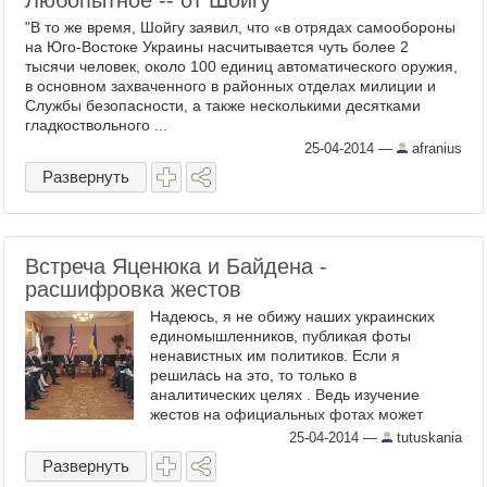
Любопытное -- от Шойгу
"В то же время, Шойгу заявил, что «в отрядах самообороны
на Юго-Востоке Украины насчитывается чуть более 2
тысячи человек, около 100 единиц автоматического оружия,
в основном захваченного в районных отделах милиции и
Службы безопасности, а также несколькими десятками
гладкоствольного ...
25-04-2014
—
afranius
Развернуть
Встреча Яценюка и Байдена -
расшифровка жестов
Надеюсь, я не обижу наших украинских
единомышленников, публикая фоты
ненавистных им политиков. Если я
решилась на это, то только в
аналитических целях . Ведь изучение
жестов на официальных фотах может
принести много важной дополнительной
25-04-2014
—
tutuskania
инфы. Дед с внуком на юбилее деда, ...
Развернуть