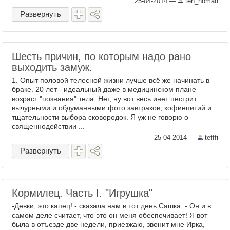
25-04-2014
—
teh_nomad
Развернуть
Шесть причин, по которым надо рано
выходить замуж.
1. Опыт половой телесной жизни лучше всё же начинать в
браке. 20 лет - идеальный даже в медицинском плане
возраст "познания" тела. Нет, ну вот весь инет пестрит
вычурными и обдуманными фото завтраков, кофиепитий и
тщательности выбора сковородок. Я уж не говорю о
священнодействии ...
25-04-2014
—
tefffi
Развернуть
Кормилец. Часть I. "Игрушка"
-Девки, это капец! - сказала нам в тот день Сашка. - Он и в
самом деле считает, что это он меня обеспечивает! Я вот
была в отъезде две недели, приезжаю, звонит мне Ирка,