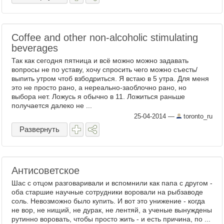
Coffee and other non-alcoholic stimulating
beverages
Так как сегодня пятница и всё можно можно задавать
вопросы не по уставу, хочу спросить чего можно съесть/
выпить утром чтоб взбодриться. Я встаю в 5 утра. Для меня
это не просто рано, а нереально-заоблочно рано, но
выбора нет. Ложусь я обычно в 11. Ложиться раньше
получается далеко не ...
25-04-2014
—
toronto_ru
Развернуть
Антисоветское
Шас с отцом разговаривали и вспомнили как папа с другом -
оба старшие научные сотрудники воровали на рыбзаводе
соль. Невозможно было купить. И вот это унижение - когда
не вор, не нищий, не дурак, не лентяй, а ученые вынуждены
рутинно воровать, чтобы просто жить - и есть причина, по ...