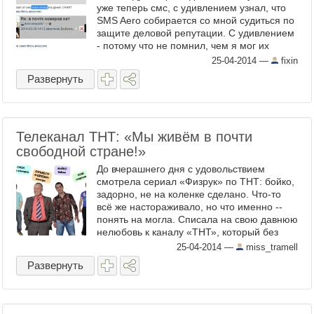
уже теперь смс, с удивлением узнал, что
SMS Aero собирается со мной судиться по
защите деловой репутации. С удивлением
- потому что не помнил, чем я мог их
зацепить. Но сходил по присланной
25-04-2014
—
fixin
ссылке: ...
Развернуть
Телеканал ТНТ: «Мы живём в почти
свободной стране!»
До вчерашнего дня с удовольствием
смотрела сериал «Физрук» по ТНТ: бойко,
задорно, не на коленке сделано. Что-то
всё же настораживало, но что именно --
понять на могла. Списала на свою давнюю
нелюбовь к каналу «ТНТ», который без
зазрения совести одебиливает нашу
25-04-2014
—
miss_tramell
молодёжь: «Дом 2», ...
Развернуть