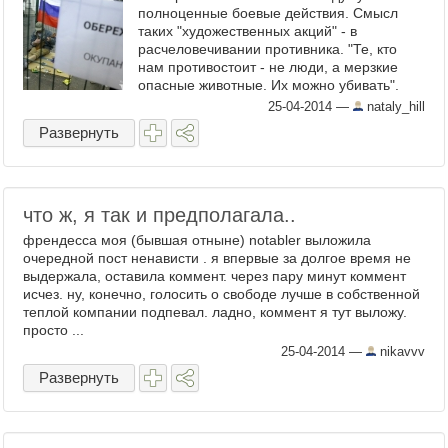
полноценные боевые действия. Смысл
таких "художественных акций" - в
расчеловечивании противника. "Те, кто
нам противостоит - не люди, а мерзкие
опасные животные. Их можно убивать".
Оригинал взят у tor85 в Русофобия в Киеве
25-04-2014
—
nataly_hill
В Киеве состоялось ...
Развернуть
что ж, я так и предполагала..
френдесса моя (бывшая отныне) notabler выложила
очередной пост ненависти . я впервые за долгое время не
выдержала, оставила коммент. через пару минут коммент
исчез. ну, конечно, голосить о свободе лучше в собственной
теплой компании подпевал. ладно, коммент я тут выложу.
просто ...
25-04-2014
—
nikavvv
Развернуть