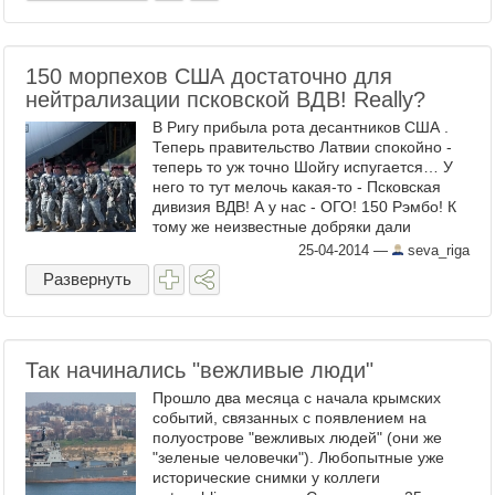
150 морпехов США достаточно для
нейтрализации псковской ВДВ! Really?
В Ригу прибыла рота десантников США .
Теперь правительство Латвии спокойно -
теперь то уж точно Шойгу испугается… У
него то тут мелочь какая-то - Псковская
дивизия ВДВ! А у нас - ОГО! 150 Рэмбо! К
тому же неизвестные добряки дали
миллиард евро и хотели дать еще 4, ...
25-04-2014
—
seva_riga
Развернуть
Так начинались "вежливые люди"
Прошло два месяца с начала крымских
событий, связанных с появлением на
полуострове "вежливых людей" (они же
"зеленые человечки"). Любопытные уже
исторические снимки у коллеги