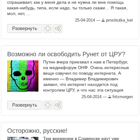
спрашивает, как у меня дела и не нужна ли мне помощь
какая-нибудь, типа, если надо, ты только скажи… Я такая,
мол, нет, ...
25-04-2014
—
prostitutka_ket
Развернуть
Возможно ли освободить Рунет от ЦРУ?
Путин вчера приезжал к нам в Петербург,
на медиафорум ОНФ. Очень интересные
вещи озвучил по поводу интернета. А
именно — Владимир Владимирович
заявил, что интернет находится под
контролем ЦРУ, и что нас эта ситуация
больше не устраивает. Вообще,
25-04-2014
—
fritzmorgen
рекомендую просмотреть видео целиком.
Развернуть
...
Осторожно, русские!
Тем временем в Славянске идут уже