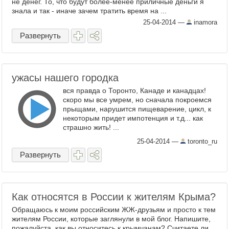
не денег. То, что будут более-менее приличные деньги я
знала и так - иначе зачем тратить время на ...
25-04-2014
—
inamora
Развернуть
ужасы нашего городка
вся правда о Торонто, Канаде и канадцах!
скоро мы все умрем, но сначала покроемся
прыщами, нарушится пищеварение, цикл, к
некоторым придет импотенция и т.д... как
страшно жить! ...
25-04-2014
—
toronto_ru
Развернуть
Как относятся в России к жителям Крыма?
Обращаюсь к моим российским ЖЖ-друзьям и просто к тем
жителям России, которые заглянули в мой блог. Напишите,
пожалуйста, как вы относитесь к крымчанам? Считаете ли