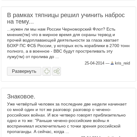
В рамках тяпницы решил учинить наброс
на тему...
...нужен ли мы нам России Черноморский Флот? Есть
мнение(тм) что в мирное время для охраны тервод и
прочей водоплавающей деятельности за глаза хватает
БОХР ПС ФСБ России, у которых есть кораблики в 2700 тонн
полного, а в военное - ВВС будут простреливать эту
лужу(тм) от пролива до ...
25-04-2014
—
kris_reid
Развернуть
Знаковое.
Уже четвёртый человек за последние две недели начинает
со мной один и тот же разговор: разговор о чечено-
российских войнах. И все четверо говорят приблизительно
одно и то же: "Раньше чечено-российские войны я
воспринимал исключительно с точки зрения российской
пропаганды. А сейчас, когда ...