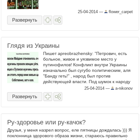
25-04-2014
—
flower_carpet
Развернуть
Глядя из Украины
Пишет apreobrazhensky: "Петрович, есть
больное, живое и уязвимое место у
путинофилов! Конфликт внутри Украины
изначально был сугубо политическим, аля
"Банду геть!" , народ был против
действующей власти. Под шумок к народу
присоединились партии
25-04-2014
—
a-nikonov
Свобода,Батькивщина и Удар. Кстати, то
Развернуть
что ...
Ру-здоровье или ру-качок?
Друзья, у меня назрел вопрос, еле пятницы дождалась ))) Я
поклонница здорового образа жизни, стараюсь правильно