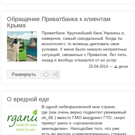
Обращение Приватбанка к клиентам
Крыма
Приватбанк. Крупнейший банк Украины и,
наверное, самый скандальный. Когда ты
монополист, то можешь диктовать свои
условия. У меня было немало неприятных
ситуаций, связанных с Приватом. Лет пять
назад я вообще отказался от их услуг.
Последней каплей стала ситуация, когда в
25-04-2014
—
geser
2008 году ...
Развернуть
О вредной еде
В одной небезразличной мне стране,
где (как очень верно подметил уважаемый
ok_66 ) вместо ГМО внедряют ГТО, скоро
примут закон о «органическом
земледелии». Наподобие того, что уже
есть во многих «цивилизованных» странах.