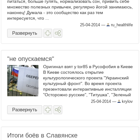
питаться, больше гулять, нормализовать сон, привить себе
множество полезных привычек, регулярно йогой занимаюсь,
наконец! Думала - это сообщество как раз тем
интересуется, что ...
25-04-2014
—
ru_healthlife
Развернуть
"не опускаемся"
Оригинал взят у tor85 в Русофобия в Киеве
В Киеве состоялось открытие
культурологического проекта "Украинский
культурный фронт". Во время проекта
презентовали интерактивные инсталляции
"Осторожно русские", "Титушка", "Зеленый
человечек", и "Георгиевский кавалер".
25-04-2014
—
krylov
Активисты ...
Развернуть
Итоги боёв в Славянске