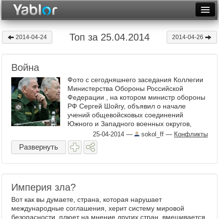
Разместить статью
Войти
Топ за 25.04.2014
2014-04-24
2014-04-26
Неделя
Война
Месяц
Фото с сегодняшнего заседания Коллегии
Рейтинги
Министерства Обороны Российской
Федерации , на котором министр обороны
РФ Сергей Шойгу, объявил о начале
Архив
учений общевойсковых соединений
Южного и Западного военных округов,
Фототоп
реально заставили меня - человека весьма
25-04-2014
—
sokol_ff
—
Конфликты
выдержанного - вздрогнуть ...
Видеотоп
Развернуть
Империя зла?
Вот как вы думаете, страна, которая нарушает
международные соглашения, херит систему мировой
безопасности, плюет на мнение других стран, вмешивается