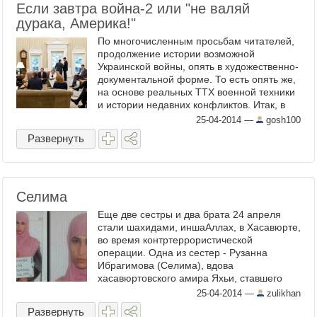
Если завтра война-2 или "не валяй
дурака, Америка!"
По многочисленным просьбам читателей,
продолжение истории возможной
Украинской войны, опять в художественно-
документальной форме. То есть опять же,
на основе реальных ТТХ военной техники
и истории недавних конфликтов. Итак, в
прошлой части мы оставили нашего
25-04-2014
—
gosh100
киевского резервиста, ...
Развернуть
Селима
Еще две сестры и два брата 24 апреля
стали шахидами, иншаАллах, в Хасавюрте,
во время контртеррористической
операции. Одна из сестер - Рузанна
Ибрагимова (Селима), вдова
хасавюртовского амира Яхьи, ставшего
шахидом месяц назад. Когда силовики
25-04-2014
—
zulikhan
окружили дом, Селима, на последнем ...
Развернуть