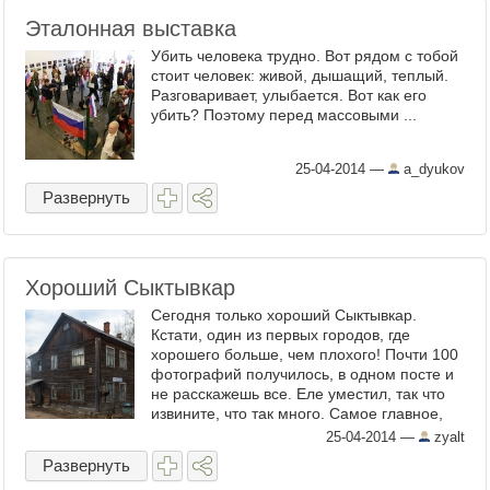
Эталонная выставка
Убить человека трудно. Вот рядом с тобой
стоит человек: живой, дышащий, теплый.
Разговаривает, улыбается. Вот как его
убить? Поэтому перед массовыми ...
25-04-2014
—
a_dyukov
Развернуть
Хороший Сыктывкар
Сегодня только хороший Сыктывкар.
Кстати, один из первых городов, где
хорошего больше, чем плохого! Почти 100
фотографий получилось, в одном посте и
не расскажешь все. Еле уместил, так что
извините, что так много. Самое главное,
Сыктывкар ужасно милый город. Он как
25-04-2014
—
zyalt
старый плюшевый ...
Развернуть