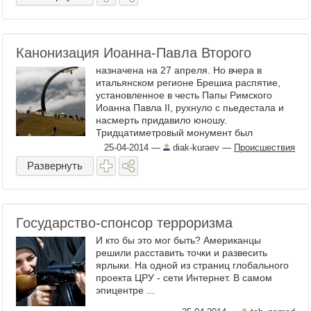
Канонизация Иоанна-Павла Второго
назначена на 27 апреля. Но вчера в
итальянском регионе Брешиа распятие,
установленное в честь Папы Римского
Иоанна Павла II, рухнуло с пьедестала и
насмерть придавило юношу.
Тридцатиметровый монумент был
установлен в честь посещения
25-04-2014
—
diak-kuraev
—
Происшествия
понтификом города Брешиа в сентябре
Развернуть
1998 года. Он ...
Государство-спонсор терроризма
И кто бы это мог быть? Американцы
решили расставить точки и развесить
ярлыки. На одной из страниц глобального
проекта ЦРУ - сети Интернет. В самом
эпицентре ...