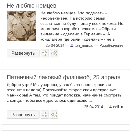
Не люблю немцев
Не люблю немцев. Что поделать –
необъективен. На историю семьи
ссылаться не буду – она у всех похожа. Но
меня лично коробит реклама: «Обрати
внимание - сделано в Германии». А
концлагеря где были «сделаны» - не в
Германии? «Ну, ты сравнил!», - скажете
25-04-2014
—
teh_nomad
—
Разоблачения
мне. Да, сравнил. И буду ...
Развернуть
Пятничный лаковый флэшмоб, 25 апреля
Доброе утро! Мы уверены, у вас была очень красивая
весенняя неделя) Показывайте скорее свои прекрасные
маникюры! А тем, кто придет попозже, начинайте смотреть
с конца, чтобы всем досталось одинаково ...
25-04-2014
—
nail_ru
Развернуть