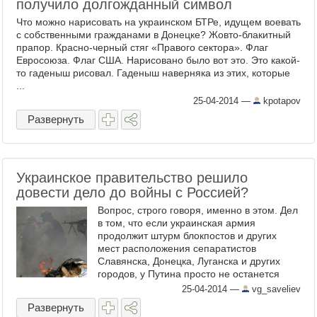
получило долгожданный символ
Что можно нарисовать на украинском БТРе, идущем воевать
с собственными гражданами в Донецке? Жовто-блакитный
прапор. Красно-черный стяг «Правого сектора». Флаг
Евросоюза. Флаг США. Нарисовано было вот это. Это какой-
то гаденыш рисовал. Гаденыш наверняка из этих, которые
...
25-04-2014
—
kpotapov
Развернуть
Украинское правительство решило
довести дело до войны с Россией?
Вопрос, строго говоря, именно в этом. Дел
в том, что если украинская армия
продолжит штурм блокпостов и других
мест расположения сепаратистов
Славянска, Донецка, Луганска и других
городов, у Путина просто не останется
выхода. Он будет вынужден ввести войска.
25-04-2014
—
vg_saveliev
Называться это, скорее ...
Развернуть