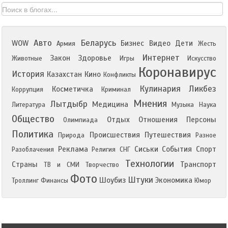
Авто
Беларусь
WOW
Бизнес
Видео
Дети
Армия
Жесть
Интернет
Закон
Здоровье
Животные
Игры
Искусство
Коронавирус
История
Казахстан
Кино
Конфликты
Кулинария
Ликбез
Косметичка
Коррупция
Криминал
Мнения
Лытдыбр
Медицина
Литература
Музыка
Наука
Общество
Отдых
Отношения
Персоны
Олимпиада
Политика
Происшествия
Путешествия
Природа
Разное
Реклама
Сиськи
События
Спорт
Разоблачения
Религия
СНГ
Технологии
Страны
Транспорт
ТВ и СМИ
Творчество
Фото
Штуки
Шоубиз
Экономика
Троллинг
Финансы
Юмор