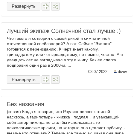
Развернуть
Лучший экипаж Солнечной стал лучше :)
Что такого я сотворил с самой дикой и симпатичной
отечественной спейсоперой? А вот. Сейчас "Экипаж"
готовится к переизданию. К черт знает какому,
тринадцатому или четырнадцатому, не помню, честно. А я
двадцать лет не заглядывал в эту в книгу. Как ее слегка
подправил один раз в 2000-м, ...
03-07-2022
—
divov
Развернуть
Без названия
(зевая) Когда я говорил, что Роулинг человек гнилой
насквозь, а гарипотырь - книжка _подлая_, и уважающий
себя автор никогда не стал бы использовать те
психологические крючки, на которые она цепляет публику, -
вы мне что отвечали? Теперь все такие: ах, какая она дура.