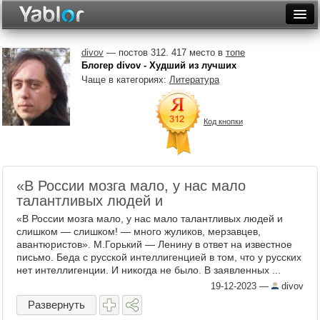
Разместить статью
Войти
divov
— постов 312. 417 место в
топе
Блогер divov - Худший из лучших
Неделя
Чаще в категориях:
Литература
Месяц
Код кнопки
Рейтинги
Архив
«В России мозга мало, у нас мало
Фототоп
талантливых людей и
Видеотоп
«В России мозга мало, у нас мало талантливых людей и
слишком — слишком! — много жуликов, мерзавцев,
авантюристов». М.Горький — Ленину в ответ на известное
письмо. Беда с русской интеллигенцией в том, что у русских
нет интеллигенции. И никогда не было. В заявленных ...
19-12-2023
—
divov
Развернуть