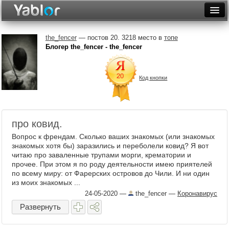
Разместить статью
Войти
the_fencer
— постов 20. 3218 место в
топе
Блогер the_fencer - the_fencer
Неделя
Месяц
Код кнопки
Рейтинги
Архив
про ковид.
Фототоп
Вопрос к френдам. Сколько ваших знакомых (или знакомых
знакомых хотя бы) заразились и переболели ковид? Я вот
Видеотоп
читаю про заваленные трупами морги, крематории и
прочее. При этом я по роду деятельности имею приятелей
по всему миру: от Фарерских островов до Чили. И ни один
из моих знакомых ...
24-05-2020
—
the_fencer
—
Коронавирус
Развернуть