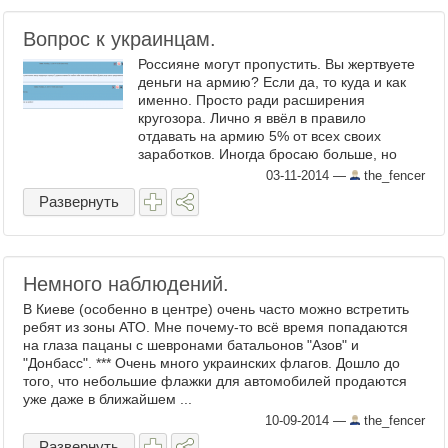
Вопрос к украинцам.
Россияне могут пропустить. Вы жертвуете
деньги на армию? Если да, то куда и как
именно. Просто ради расширения
кругозора. Лично я ввёл в правило
отдавать на армию 5% от всех своих
заработков. Иногда бросаю больше, но
никогда меньше. Война с РФ быстро не
03-11-2014
—
the_fencer
закончится, а победа (в которой ...
Развернуть
Немного наблюдений.
В Киеве (особенно в центре) очень часто можно встретить
ребят из зоны АТО. Мне почему-то всё время попадаются
на глаза пацаны с шевронами батальонов "Азов" и
"Донбасс". *** Очень много украинских флагов. Дошло до
того, что небольшие флажки для автомобилей продаются
уже даже в ближайшем ...
10-09-2014
—
the_fencer
Развернуть