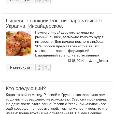
Пищевые санкции России: зарабатывает
Украина. Инсайдерское.
Немного инсайдерского взгляда на
рыбный бизнес, возможно кому-то будет
интересно. Для начала немного ликбеза.
90% лосося представленного в ваших
магазинах - лосось фермерский.
Выращенный во вполне естественных
условиях (морские фьорды), но, тем не
13-08-2014
—
the_fencer
менее, фермерский. Вообще лосось прои
Развернуть
...
Кто следующий?
Когда-то война между Россией и Грузией казалась мне чем-
то диким и совершенно невозможным. Увы, она произошла.
Но даже после этого война России с Украиной казалась всё
ещё совершенно невозможной. Тем не менее, имеем то что
имеем: война (пусть и не объявленная). Но меня сейчас