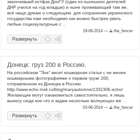
закончивший истфак ДонГУ (один из нынешних деятелей
ДНР учился на год младше) и ныне проживающий там же,
всё чаще думаю о следующем: для сохранения украинского
государства нам необходимо как можно быстрее рвать
любые социокультурные с ...
19-06-2014
—
the_fencer
Развернуть
Донецк: груз 200 в Россию.
На российском "Эхе" висит кошмарная статья с не менее
кошмарными фотографиями о первом грузе 200,
отправленном из Донецка в Россию.
http://www.echo.msk.ru/blog/maryautomne/1332306-echo/
Желающие могут ознакомиться самостоятельно, я лишь
вынесу сюда кое-что и задам несколько волнующих ме ...
03-06-2014
—
the_fencer
Развернуть