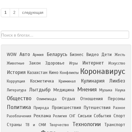
1
2
следующая
Авто
Беларусь
WOW
Бизнес
Видео
Дети
Армия
Жесть
Интернет
Закон
Здоровье
Животные
Игры
Искусство
Коронавирус
История
Казахстан
Кино
Конфликты
Кулинария
Ликбез
Косметичка
Коррупция
Криминал
Мнения
Лытдыбр
Медицина
Литература
Музыка
Наука
Общество
Отдых
Отношения
Персоны
Олимпиада
Политика
Происшествия
Путешествия
Природа
Разное
Реклама
Сиськи
События
Спорт
Разоблачения
Религия
СНГ
Технологии
Страны
Транспорт
ТВ и СМИ
Творчество