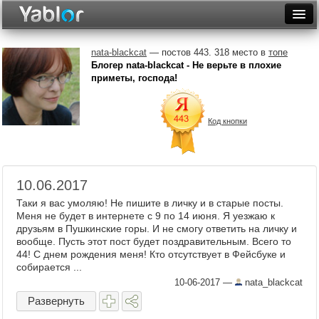
Разместить статью
Войти
nata-blackcat
— постов 443. 318 место в
топе
Блогер nata-blackcat - Не верьте в плохие
Неделя
приметы, господа!
Месяц
Код кнопки
Рейтинги
Архив
10.06.2017
Фототоп
Таки я вас умоляю! Не пишите в личку и в старые посты.
Видеотоп
Меня не будет в интернете с 9 по 14 июня. Я уезжаю к
друзьям в Пушкинские горы. И не смогу ответить на личку и
вообще. Пусть этот пост будет поздравительным. Всего то
44! С днем рождения меня! Кто отсутствует в Фейсбуке и
собирается ...
10-06-2017
—
nata_blackcat
Развернуть