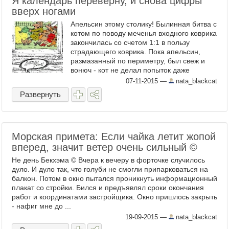
Я календарь переверну, и снова цифры
вверх ногами
Апельсин этому столику! Былинная битва с
котом по поводу меченья входного коврика
закончилась со счетом 1:1 в пользу
страдающего коврика. Пока апельсин,
размазанный по периметру, был свеж и
вонюч - кот не делал попыток даже
подойти. Но век апельсина недолог. Засох.
07-11-2015
—
nata_blackcat
И перестал озонировать ...
Развернуть
Морская примета: Если чайка летит жопой
вперед, значит ветер очень сильный ©
Не день Бекхэма © Вчера к вечеру в форточке случилось
дуло. И дуло так, что голуби не смогли припарковаться на
балкон. Потом в окно пытался проникнуть информационный
плакат со стройки. Бился и предъявлял сроки окончания
работ и координатами застройщика. Окно пришлось закрыть
- нафиг мне до ...
19-09-2015
—
nata_blackcat