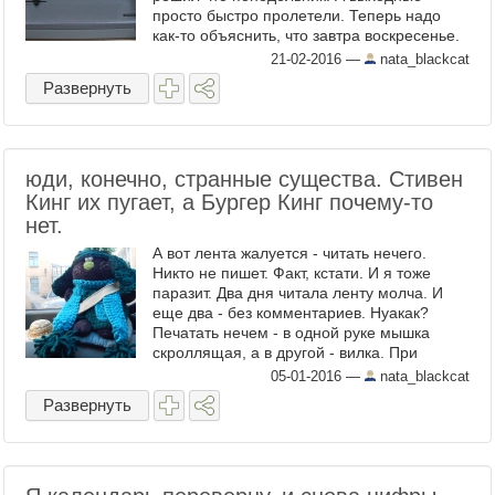
просто быстро пролетели. Теперь надо
как-то объяснить, что завтра воскресенье.
А потом суббота и снова воскресенье.
21-02-2016
—
nata_blackcat
Пока он не уехал на работу. Н ...
Развернуть
юди, конечно, странные существа. Стивен
Кинг их пугает, а Бургер Кинг почему-то
нет.
А вот лента жалуется - читать нечего.
Никто не пишет. Факт, кстати. И я тоже
паразит. Два дня читала ленту молча. И
еще два - без комментариев. Нуакак?
Печатать нечем - в одной руке мышка
скроллящая, а в другой - вилка. При
помощи которой. Ладно, я ела. Вот как с
05-01-2016
—
nata_blackcat
31-го начала - так до сих ...
Развернуть