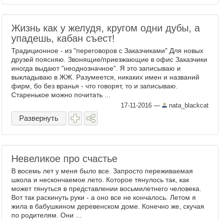
Жизнь как у желудя, кругом одни дубы, а
упадешь, кабан съест!
Традиционное - из "переговоров с Заказчиками" Для новых
друзей поясняю. Звонящие/приезжающие в офис Заказчики
иногда выдают "неоднозначное". Я это записываю и
выкладываю в ЖЖ. Разумеется, никаких имен и названий
фирм, бо без вранья - что говорят, то и записываю.
Старенькое можно почитать ...
17-11-2016
—
nata_blackcat
Развернуть
Невеликое про счастье
В восемь лет у меня было все. Запросто переживаемая
школа и нескончаемое лето. Которое тянулось так, как
может тянуться в представлении восьмилетнего человека.
Вот так раскинуть руки - а оно все не кончалось. Летом я
жила в бабушкином деревенском доме. Конечно же, скучая
по родителям. Они ...