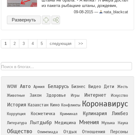
Штаны не брала. - А кепка? Я вчера достал
из пакета рыбацкие штаны, дождевик,
шерстяные носки и кепку. Вот штаны, вот
09-08-2015
—
nata_blackcat
дождевик. А где... ...
Развернуть
1
2
3
4
5
следующая
>>
Авто
Беларусь
WOW
Бизнес
Видео
Дети
Армия
Жесть
Интернет
Закон
Здоровье
Животные
Игры
Искусство
Коронавирус
История
Казахстан
Кино
Конфликты
Кулинария
Ликбез
Косметичка
Коррупция
Криминал
Мнения
Лытдыбр
Медицина
Литература
Музыка
Наука
Общество
Отдых
Отношения
Персоны
Олимпиада