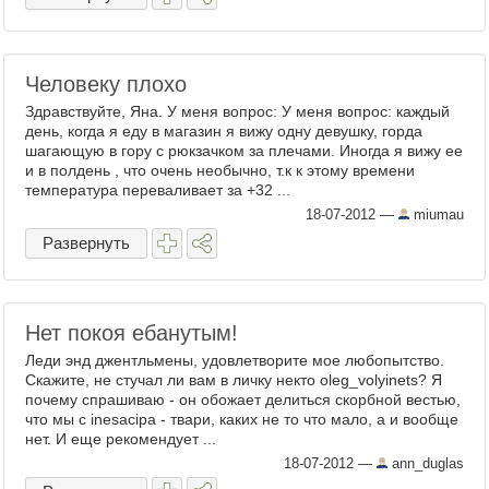
Человеку плохо
Здравствуйте, Яна. У меня вопрос: У меня вопрос: каждый
день, когда я еду в магазин я вижу одну девушку, горда
шагающую в гору с рюкзачком за плечами. Иногда я вижу ее
и в полдень , что очень необычно, т.к к этому времени
температура переваливает за +32 ...
18-07-2012
—
miumau
Развернуть
Нет покоя ебанутым!
Леди энд джентльмены, удовлетворите мое любопытство.
Скажите, не стучал ли вам в личку некто oleg_volyinets? Я
почему спрашиваю - он обожает делиться скорбной вестью,
что мы с inesacipa - твари, каких не то что мало, а и вообще
нет. И еще рекомендует ...
18-07-2012
—
ann_duglas