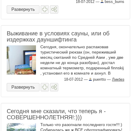
18-07-2012
—
bess_burns
Развернуть
Выживание в условиях сауны, или об
издержках дауншифтинга
Сегодня, окончательно распаковав
туристический рюкзак (он, переживший
месяц скитаний по Средней Азии , уже две
недели не до конца разобран), достал
комнатный термометр, подаренный finnskij
, установил его в комнате и ахнул. В
комнате в ...
18-07-2012
—
puerrtto
—
Ликбез
Развернуть
Сегодня мне сказали, что теперь я -
СОВЕРШЕННОЛЕТНЯЯ!:)))
Только что разогнали последнего гостя!!!:)
Собиралась же ж ВСЕ сфотографировать!