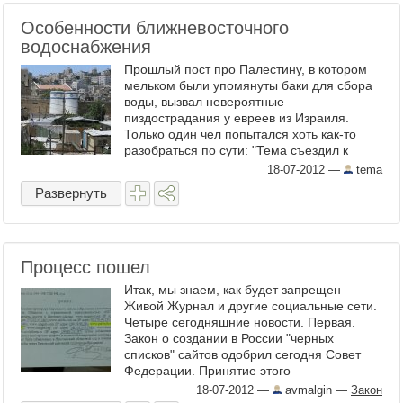
Особенности ближневосточного
водоснабжения
Прошлый пост про Палестину, в котором
мельком были упомянуты баки для сбора
воды, вызвал невероятные
пиздострадания у евреев из Израиля.
Только один чел попытался хоть как-то
разобраться по сути: "Тема съездил к
нашим соседям, за заборчик" - ...
18-07-2012
—
tema
Развернуть
Процесс пошел
Итак, мы знаем, как будет запрещен
Живой Журнал и другие социальные сети.
Четыре сегодняшние новости. Первая.
Закон о создании в России "черных
списков" сайтов одобрил сегодня Совет
Федерации. Принятие этого
неоднозначного документа, ...
18-07-2012
—
avmalgin
—
Закон