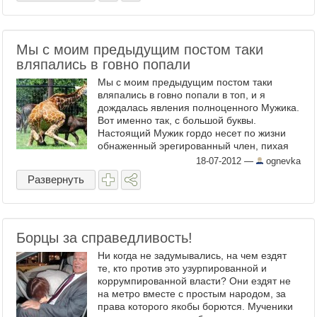
Мы с моим предыдущим постом таки
вляпались в говно попали
Мы с моим предыдущим постом таки
вляпались в говно попали в топ, и я
дождалась явления полноценного Мужика.
Вот именно так, с большой буквы.
Настоящий Мужик гордо несет по жизни
обнаженный эрегированный член, пихая
его куда попало, но, ...
18-07-2012
—
ognevka
Развернуть
Борцы за справедливость!
Ни когда не задумывались, на чем ездят
те, кто против это узурпированной и
коррумпированной власти? Они ездят не
на метро вместе с простым народом, за
права которого якобы борются. Мученики