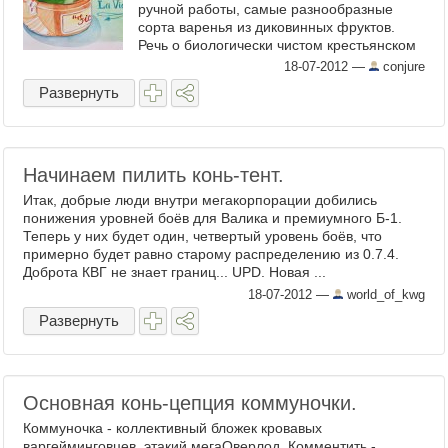
ручной работы, самые разнообразные
сорта варенья из диковинных фруктов.
Речь о биологически чистом крестьянском
подворье в Тоскане Fattoria La Vialla. Их ...
18-07-2012
—
conjure
Развернуть
Начинаем пилить конь-тент.
Итак, добрые люди внутри мегакорпорации добились
понижения уровней боёв для Валика и премиумного Б-1.
Теперь у них будет один, четвертый уровень боёв, что
примерно будет равно старому распределению из 0.7.4.
Доброта КВГ не знает границ... UPD. Новая ...
18-07-2012
—
world_of_kwg
Развернуть
Основная конь-цепция коммуночки.
Коммуночка - коллективный бложек кровавых
варгейминговцев, этакий мегаОверлод. Комментить -