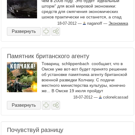
чем в 2008 году. Это будет "идеальный
шторм" для всей мировой экономики:
средств для смягчения экономических
шоков практически не останется, а спад
произойдет во всех ключевых ...
18-07-2012
—
naganoff
—
Экономика
Развернуть
Памятник британского агенту
Товарищ schlippenbach сообщает, что в
Омске уже вот-вот будет принято решение
об установке памятника агенту британской
военной разведки Колчаку. С подачи
местного министерства культуры, конечно
же... В Омске 19 июля пройдут
общественные ...
18-07-2012
—
colonelcassad
Развернуть
Почувствуй разницу