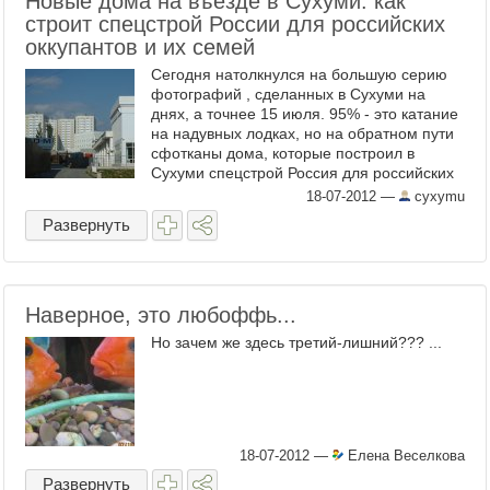
Новые дома на въезде в Сухуми. как
строит спецстрой России для российских
оккупантов и их семей
Сегодня натолкнулся на большую серию
фотографий , сделанных в Сухуми на
днях, а точнее 15 июля. 95% - это катание
на надувных лодках, но на обратном пути
сфотканы дома, которые построил в
Сухуми спецстрой Россия для российских
оккупантов и их ...
18-07-2012
—
cyxymu
Развернуть
Наверное, это любоффь...
Но зачем же здесь третий-лишний??? ...
18-07-2012
—
Елена Веселкова
Развернуть