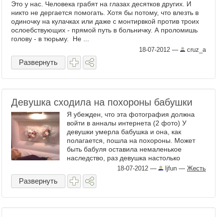
Это у нас. Человека грабят на глазах десятков других. И
никто не дергается помогать. Хотя бы потому, что влезть в
одиночку на кулачках или даже с монтирвкой против троих
ослоебствующих - прямой путь в больничку. А проломишь
голову - в тюрьму. Не ...
18-07-2012
—
cruz_a
Развернуть
Девушка сходила на похороны бабушки
Я убежден, что эта фотография должна
войти в анналы интернета (2 фото) У
девушки умерла бабушка и она, как
полагается, пошла на похороны. Может
быть бабуля оставила немаленькое
наследство, раз девушка настолько
радуется кончине родственницы. Как ...
18-07-2012
—
ljfun
—
Жесть
Развернуть