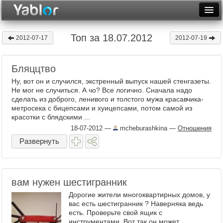
Разместить статью
Войти
Топ за 18.07.2012
2012-07-17
2012-07-19
Неделя
Бляццтво
Месяц
Ну, вот он и случился, экстренный выпуск нашей стенгазеты.
Рейтинги
Не мог не случиться. А чо? Все логично. Сначала надо
сделать из доброго, ленивого и толстого мужа красавчика-
метросека с бицепсами и хуицепсами, потом самой из
Архив
красотки с блядскими ...
18-07-2012
—
mcheburashkina
—
Отношения
Фототоп
Развернуть
Видеотоп
вам нужен шестигранник
Дорогие жители многоквартирных домов, у
вас есть шестигранник ? Наверняка ведь
есть. Проверьте свой ящик с
инструментами. Вот так он может