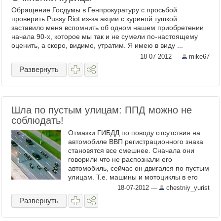
Обращение Госдумы в Генпрокуратуру с просьбой
проверить Pussy Riot из-за акции с куриной тушкой
заставило меня вспомнить об одном нашем приобретении
начала 90-х, которое мы так и не сумели по-настоящему
оценить, а скоро, видимо, утратим. Я имею в виду ...
18-07-2012
—
mike67
Развернуть
Шла по пустым улицам: ППД можно не
соблюдать!
Отмазки ГИБДД по поводу отсутствия на
автомобиле ВВП регистрационного знака
становятся все смешнее. Сначала они
говорили что не распознали его
автомобиль, сейчас он двигался по пустым
улицам. Т.е. машины и мотоциклы в его
кортеже не в счет или ...
18-07-2012
—
chestniy_yurist
Развернуть