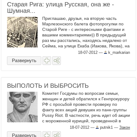
Старая Рига: улица Русская, она же -
Шумная...
Приглашаю, друзья, на вторую часть
Марлезонского балета фотопрогулки по
Старой Риге - с интересными фактами и
вашими комментариями)) В предыдущий
раз мы расстались, находясь недалеко от
Сейма, на улице Екаба (Иакова, Якова), на
которую выходила ...
18-07-2012
—
k_markarian
Развернуть
ВЫПОЛОТЬ И ВЫБРОСИТЬ
Комитет Госдумы по вопросам семьи,
женщин и детей обратился к Генпрокурору
РФ с просьбой провести проверку по
факту всех акций девушек из панк-группы
Pussy Riot. В частности, речь идет об акции
с мороженной курицей, проведенной в
магазине в ...
18-07-2012
—
putnik1
—
Закон
Развернуть