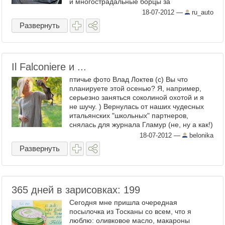
и многострадальные борцы за
справедливость на себе не ...
18-07-2012
—
ru_auto
Развернуть
Il Falconiere и ...
птичье фото Влад Локтев (с) Вы что
планируете этой осенью? Я, например,
серьезно заняться соколиной охотой и я
не шучу. ) Вернулась от наших чудесных
итальянских "школьных" партнеров,
снялась для журнала Гламур (не, ну а как!)
с мастер-классом по ...
18-07-2012
—
belonika
Развернуть
365 дней в зарисовках: 199
Сегодня мне пришла очередная
посылочка из Тосканы со всем, что я
люблю: оливковое масло, макароны