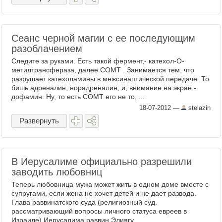
Сеанс черной магии с ее последующим
разоблачением
Следите за руками. Есть такой фермент,- катехол-О-
метилтрансфераза, далее СОМТ . Занимается тем, что
разрушает катехоламины в межсинаптической передаче. То
бишь адреналин, норадреналин, и, внимание на экран,-
дофамин. Ну, то есть СОМТ его не то, ...
18-07-2012
—
stelazin
Развернуть
В Иерусалиме официально разрешили
заводить любовниц
Теперь любовница мужа может жить в одном доме вместе с
супругами, если жена не хочет детей и не дает развода.
Глава раввинатского суда (религиозный суд,
рассматривающий вопросы личного статуса евреев в
Израиле) Иерусалима раввин Элиягу ...