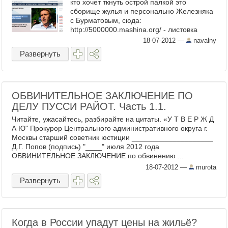
кто хочет ткнуть острой палкой это
сборище жулья и персонально Железняка
с Бурматовым, сюда:
http://5000000.mashina.org/ - листовка
скачана 10 600 раз http://er.mashina.org/ -
18-07-2012
—
navalny
листовка скачана ...
Развернуть
ОБВИНИТЕЛЬНОЕ ЗАКЛЮЧЕНИЕ ПО
ДЕЛУ ПУССИ РАЙОТ. Часть 1.1.
Читайте, ужасайтесь, разбирайте на цитаты. «У Т В Е Р Ж Д
А Ю" Прокурор Центрального административного округа г.
Москвы старший советник юстиции ____________________
Д.Г. Попов (подпись) "____" июля 2012 года
ОБВИНИТЕЛЬНОЕ ЗАКЛЮЧЕНИЕ по обвинению ...
18-07-2012
—
murota
Развернуть
Когда в России упадут цены на жильё?