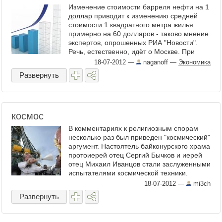
Изменение стоимости барреля нефти на 1
доллар приводит к изменению средней
стоимости 1 квадратного метра жилья
примерно на 60 долларов - таково мнение
экспертов, опрошенных РИА "Новости".
Речь, естественно, идёт о Москве. При
этом цену нефти в 90 ...
18-07-2012
—
naganoff
—
Экономика
Развернуть
космос
В комментариях к религиозным спорам
несколько раз был приведен "космический"
аргумент. Настоятель байконурского храма
протоиерей отец Сергий Бычков и иерей
отец Михаил Иванцов стали заслуженными
испытателями космической техники.
Священники ...
18-07-2012
—
mi3ch
Развернуть