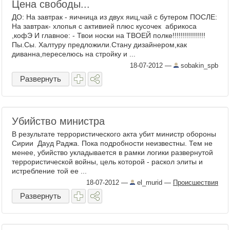
Цена свободы...
ДО: На завтрак - яичница из двух яиц,чай с бутером ПОСЛЕ:
На завтрак- хлопья с активией плюс кусочек абрикоса
,кофЭ И главное: - Твои носки на ТВОЕЙ полке!!!!!!!!!!!!!!!!
Пы.Сы. Халтуру предложили.Стану дизайнером,как
диванна,переселюсь на стройку и ...
18-07-2012
—
sobakin_spb
Развернуть
Убийство министра
В результате террористического акта убит министр обороны
Сирии Дауд Раджа. Пока подробности неизвестны. Тем не
менее, убийство укладывается в рамки логики развернутой
террористической войны, цель которой - раскол элиты и
истребление той ее ...
18-07-2012
—
el_murid
—
Происшествия
Развернуть