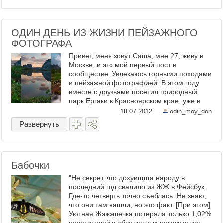
ОДИН ДЕНЬ ИЗ ЖИЗНИ ПЕЙЗАЖНОГО
ФОТОГРАФА
Привет, меня зовут Саша, мне 27, живу в
Москве, и это мой первый пост в
сообществе. Увлекаюсь горными походами
и пейзажной фотографией. В этом году
вместе с друзьями посетил природный
парк Ергаки в Красноярском крае, уже в
четвёртый раз за последние ...
18-07-2012
—
odin_moy_den
Развернуть
Бабочки
"Не секрет, что дохуищща народу в
последний год свалило из ЖЖ в Фейсбук.
Где-то четверть точно съеблась. Не знаю,
что они там нашли, но это факт. [При этом]
Уютная Жэжэшечка потеряла только 1,02%
посетителей в абсолютных показателях.