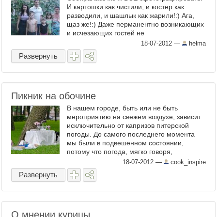
И картошки как чистили, и костер как
разводили, и шашлык как жарили!:) Ага,
щаз же!:) Даже перманентно возникающих
и исчезающих гостей не
фотографировала!:) Вот только ...
18-07-2012
—
helma
Развернуть
Пикник на обочине
В нашем городе, быть или не быть
мероприятию на свежем воздухе, зависит
исключительно от капризов питерской
погоды. До самого последнего момента
мы были в подвешенном состоянии,
потому что погода, мягко говоря,
нелетная. Вероятность дождей ...
18-07-2012
—
cook_inspire
Развернуть
О мнении курицы