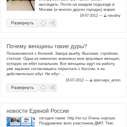
выглядеть: Почти на каждом подъезде в
Москве (и многих других городах) мэрия
присобачила такие , типа, ...
18-07-2012
—
navalny
Развернуть
Почему женщины такие дуры?
Познакомился с богиней. Завтра выебу. Высокая, стройная,
статная. Одна из немногих знакомых мне красивых женщин,
которую не ебёт начальник. Все женщины идут на работу,
уже заранее согласившись переспать с боссом, и их
действительно ебут. Не ебут ...
18-07-2012
—
epecuapx_anton
Развернуть
новости Единой России
сегодня такие: http://er.ru/ Очень хорошо.
Поздравляю всех участников ДМП. Тем,