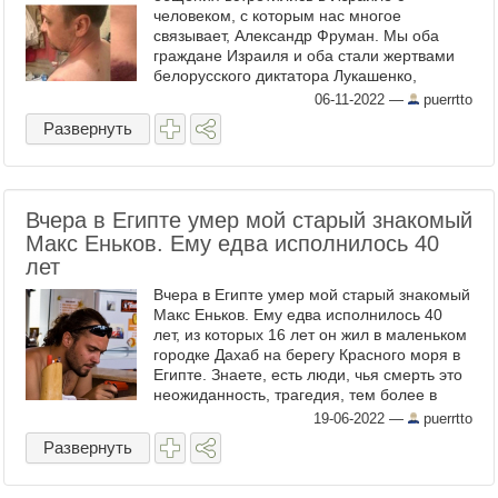
человеком, с которым нас многое
связывает, Александр Фруман. Мы оба
граждане Израиля и оба стали жертвами
белорусского диктатора Лукашенко,
причем оба не имели никого отношения к
06-11-2022
—
puerrtto
политике. Но оба оказались в белорусской
Развернуть
...
Вчера в Египте умер мой старый знакомый
Макс Еньков. Ему едва исполнилось 40
лет
Вчера в Египте умер мой старый знакомый
Макс Еньков. Ему едва исполнилось 40
лет, из которых 16 лет он жил в маленьком
городке Дахаб на берегу Красного моря в
Египте. Знаете, есть люди, чья смерть это
неожиданность, трагедия, тем более в
таком возрасте. Но давно зная этого парня
19-06-2022
—
puerrtto
и его ...
Развернуть