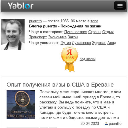
Разместить статью
Войти
puerrtto
— постов 1035. 96 место в
топе
Блогер puerrtto - Похождения по жизни
Неделя
Чаще в категориях:
Путешествия
Страны
Отдых
Транспорт
Экономика
Закон
Месяц
Чаще упоминает:
Путин
Лукашенко
Эрдоган
Асад
Рейтинги
Код кнопки
Архив
Фототоп
Опыт получения визы в США в Ереване
Видеотоп
Поскольку меня спрашивают многие, с чем
связан мой нынешний приезд в Ереван, то
расскажу. Вы ведь помните, что в мае я
улетаю в большую поездку по США и
Канаде, где будет очень много встреч с
политиками и общественными деятелями
по вопросам агрессии Азербайджана. Так
20-04-2023
—
puerrtto
вот, я приехал для ...