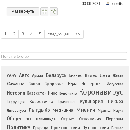
жертвам геноцида армян и езидов. Всего в
30-09-2021
—
puerrtto
мире насчитывается ...
Развернуть
1
2
3
4
5
следующая
>>
Авто
Беларусь
WOW
Бизнес
Видео
Дети
Армия
Жесть
Интернет
Закон
Здоровье
Животные
Игры
Искусство
Коронавирус
История
Казахстан
Кино
Конфликты
Кулинария
Ликбез
Косметичка
Коррупция
Криминал
Мнения
Лытдыбр
Медицина
Литература
Музыка
Наука
Общество
Отдых
Отношения
Персоны
Олимпиада
Политика
Происшествия
Путешествия
Природа
Разное