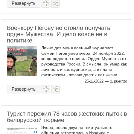
Развернуть
Военкору Пегову не стоило получать
орден Мужества. И дело вовсе не в
политике
Лично для меня военный журналист
Семён Пегов умер вчера, 24 ноября 2022,
когда радостно принял Орден Мужества от
руководства России. В смысле, он умер как
личность и как журналист, а в плане
физическом - желаю долгих лет жизни.
Просто журналист, если он конечно
25-11-2022
—
puerrtto
настоящий журналист - ...
Развернуть
Турист пережил 78 часов жестоких пыток в
белорусской тюрьме
Вчера, после двух лет виртуального
общения встретились в Израиле с