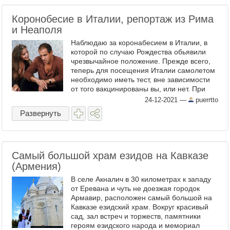
Коронобесие в Италии, репортаж из Рима
и Неаполя
Наблюдаю за коронабесием в Италии, в
которой по случаю Рождества обьявили
чрезвычайное положение. Прежде всего,
теперь для посещения Италии самолетом
необходимо иметь тест, вне зависимости
от того вакцинированы вы, или нет. При
этом, если вы приезжаете в Италию по
24-12-2021
—
puerrtto
суше (на машине, ...
Развернуть
Самый большой храм езидов на Кавказе
(Армения)
В селе Акналич в 30 километрах к западу
от Еревана и чуть не доезжая городок
Армавир, расположен самый большой на
Кавказе езидский храм. Вокруг красивый
сад, зал встреч и торжеств, памятники
героям езидского народа и мемориал