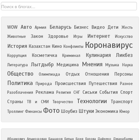
Авто
Беларусь
WOW
Бизнес
Видео
Дети
Армия
Жесть
Интернет
Закон
Здоровье
Животные
Игры
Искусство
Коронавирус
История
Казахстан
Кино
Конфликты
Кулинария
Ликбез
Косметичка
Коррупция
Криминал
Мнения
Лытдыбр
Медицина
Литература
Музыка
Наука
Общество
Отдых
Отношения
Персоны
Олимпиада
Политика
Происшествия
Путешествия
Природа
Разное
Реклама
Сиськи
События
Спорт
Разоблачения
Религия
СНГ
Технологии
Страны
Транспорт
ТВ и СМИ
Творчество
Фото
Штуки
Шоубиз
Экономика
Троллинг
Финансы
Юмор
Абрамович
Альмодовар
Башаров
Белых
Боня
Бузова
Дайнеко
Джанабаева