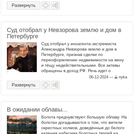
продажу заметили. ...
Развернуть
Суд отобрал у Невзорова землю и дом в
Петербурге
Суд отобрал у иноагента-экстремиста
Александра Невзорова землю и дом в
Петербурге, признав сделки по
переоформлению недвижимости на жену
и тёщу недействительными. Все активы
обращены в доход РФ. Речь идет о
пентхаусе стоимостью 45,5 миллионов
06-12-2024
—
nyka
рублей — двухэтажной квартире
Развернуть
площадью 177 ...
В ожидании облавы...
Болота предчувствуют большую облаву. На
болотах догадываются о том, что жители
окрестных холмов, доведённые до белого
каления набегами болотных тварей на