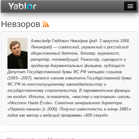
Разместить статью
Войти
Невзоров
Неделя
Алекса́ндр Гле́бович Невзо́ров (род. 3 августа 1958,
Месяц
Ленинград) — советский, украинский и российский
общественный деятель, блоггер, журналист,
Рейтинги
репортёр, телеведущий. Режиссёр, сценарист и
продюсер документальных фильмов, публицист.
Архив
Депутат Государственной думы ФС РФ четырёх созывов
(1993—2007), являлся членом комитета Государственной думы
Фототоп
ФС РФ по конституционному законодательству и
государственному строительству. В парламентские фракции
Видеотоп
не входил. Ипполог, основатель, «мастер и наставник» школы
«Nevzorov Haute École». Советник генерального директора
«Первого канала» (c 2006). Получил известность в конце 1980-х
годов как автор и ведущий программы «600 секунд»