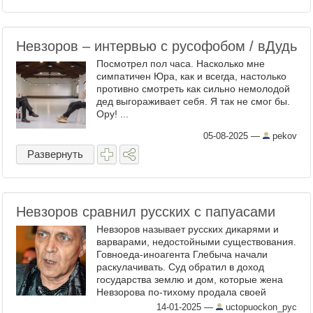
Невзоров – интервью с русофобом / вДудь
Посмотрел пол часа. Насколько мне
симпатичен Юра, как и всегда, настолько
противно смотреть как сильно немолодой
дед выгораживает себя. Я так не смог бы.
Ору! ...
05-08-2025
—
pekov
Развернуть
Невзоров сравнил русских с папуасами
Невзоров называет русских дикарями и
варварами, недостойными существования.
Говноеда-иноагента Глебыча начали
раскулачивать. Суд обратил в доход
государства землю и дом, которые жена
Невзорова по-тихому продала своей
матери. Фигли-мигли не прокатили,
14-01-2025
—
uctopuockon_pyc