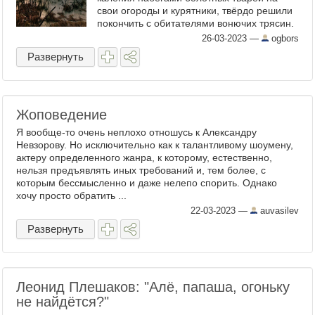
свои огороды и курятники, твёрдо решили
покончить с обитателями вонючих трясин.
Загонщики подтягиваются со всей округи,
26-03-2023
—
ogbors
по ночам с ...
Развернуть
Жоповедение
Я вообще-то очень неплохо отношусь к Александру
Невзорову. Но исключительно как к талантливому шоумену,
актеру определенного жанра, к которому, естественно,
нельзя предъявлять иных требований и, тем более, с
которым бессмысленно и даже нелепо спорить. Однако
хочу просто обратить ...
22-03-2023
—
auvasilev
Развернуть
Леонид Плешаков: "Алё, папаша, огоньку
не найдётся?"