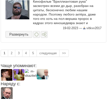
Кинофильм "Бриллиантовая рука"
засмотрен всеми до дыр, разобран на
цитаты, бесконечно любим нашим
народом. Поэтому любого актёра, даже
того кто хоть на пол-вершка пророс в
кадрах этого киношедевра знают и
почитают. Конечно многие помнят
19-02-2023
—
vitkvv2017
угрюмого здоровяка-бородача с
Развернуть
медальоном в виде ...
1
2
3
4
5
следующая
>>
Чаще упоминают:
Наряду с: