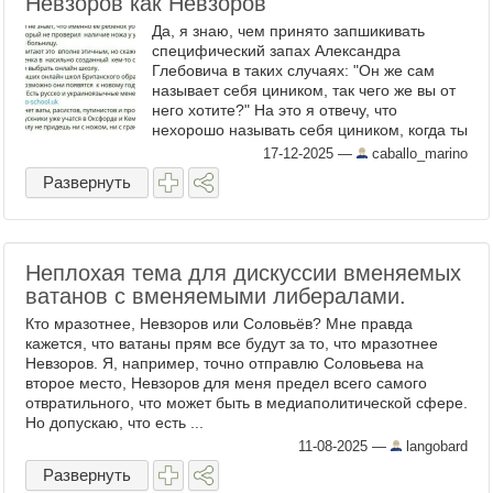
Невзоров как Невзоров
Да, я знаю, чем принято запшикивать
специфический запах Александра
Глебовича в таких случаях: "Он же сам
называет себя циником, так чего же вы от
него хотите?" На это я отвечу, что
нехорошо называть себя циником, когда ты
психопат. ...
17-12-2025
—
caballo_marino
Развернуть
Неплохая тема для дискуссии вменяемых
ватанов с вменяемыми либералами.
Кто мразотнее, Невзоров или Соловьёв? Мне правда
кажется, что ватаны прям все будут за то, что мразотнее
Невзоров. Я, например, точно отправлю Соловьева на
второе место, Невзоров для меня предел всего самого
отвратильного, что может быть в медиаполитической сфере.
Но допускаю, что есть ...
11-08-2025
—
langobard
Развернуть