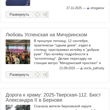
27-11-2025
—
stroganov
Развернуть
Любовь Успенская на Мичуринском
В прошлую пятницу, 12 сентября,
практически "одним днем", ездил в
столицу, пристраивал котейку в "добрые
руки". Про котейку подробности в
"котопятницу". Делаю пересадку на
станции метро "Мичуринский проспект" и
вижу какая-то "нездоровая канитель", а
21-09-2025
—
uncle_pafnutiy
может и здоровая. Оказалось незадолго ...
Развернуть
Дорога к храму: 2025-Тверская-112. Бюст
Александра II в Бернове
Сначала жители берновской округи