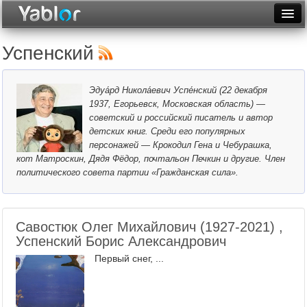
Разместить статью
Войти
Успенский
Неделя
Эдуа́рд Никола́евич Успе́нский (22 декабря
Месяц
1937, Егорьевск, Московская область) —
советский и российский писатель и автор
Рейтинги
детских книг. Среди его популярных
персонажей — Крокодил Гена и Чебурашка,
Архив
кот Матроскин, Дядя Фёдор, почтальон Печкин и другие. Член
политического совета партии «Гражданская сила».
Фототоп
Видеотоп
Савостюк Олег Михайлович (1927-2021) ,
Успенский Борис Александрович
Первый снег, ...