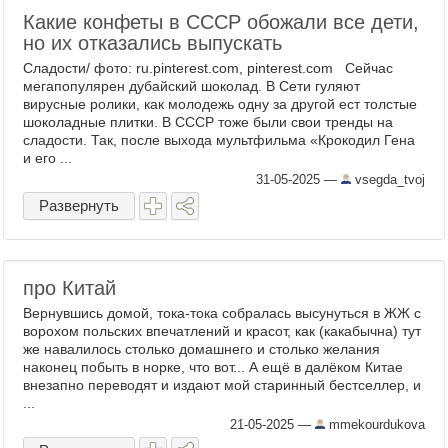
Какие конфеты в СССР обожали все дети,
но их отказались выпускать
Сладости/ фото: ru.pinterest.com, pinterest.com Сейчас
мегапопулярен дубайский шоколад. В Сети гуляют
вирусные ролики, как молодежь одну за другой ест толстые
шоколадные плитки. В СССР тоже были свои тренды на
сладости. Так, после выхода мультфильма «Крокодил Гена
и его ...
31-05-2025
—
vsegda_tvoj
Развернуть
про Китай
Вернувшись домой, тока-тока собралась высунуться в ЖЖ с
ворохом польских впечатлений и красот, как (какабычна) тут
же навалилось столько домашнего и столько желания
наконец побыть в норке, что вот... А ещё в далёком Китае
внезапно переводят и издают мой старинный бестселлер, и
...
21-05-2025
—
mmekourdukova