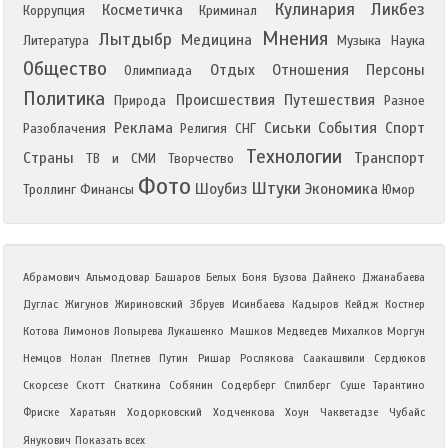
Кулинария
Ликбез
Косметичка
Коррупция
Криминал
Мнения
Лытдыбр
Медицина
Литература
Музыка
Наука
Общество
Отдых
Отношения
Персоны
Олимпиада
Политика
Происшествия
Путешествия
Природа
Разное
Реклама
Сиськи
События
Спорт
Разоблачения
Религия
СНГ
Технологии
Страны
Транспорт
ТВ и СМИ
Творчество
Фото
Штуки
Шоубиз
Экономика
Троллинг
Финансы
Юмор
Абрамович
Альмодовар
Башаров
Белых
Боня
Бузова
Дайнеко
Джанабаева
Дуглас
Жигунов
Жириновский
Збруев
Исинбаева
Кадыров
Кейдж
Костнер
Котова
Лимонов
Лопырева
Лукашенко
Машков
Медведев
Михалков
Моргун
Немцов
Нолан
Плетнев
Путин
Ришар
Рослякова
Саакашвили
Сердюков
Скорсезе
Скотт
Снаткина
Собянин
Содерберг
Спилберг
Суше
Тарантино
Фриске
Харатьян
Ходорковский
Ходченкова
Хоун
Чакветадзе
Чубайс
Янукович
Показать всех