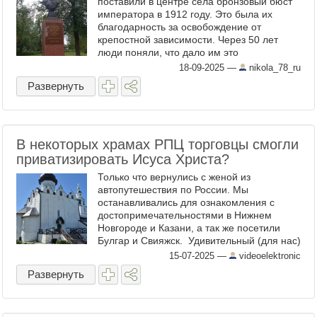
поставили в центре села бронзовый бюст
императора в 1912 году. Это была их
благодарность за освобождение от
крепостной зависимости. Через 50 лет
люди поняли, что дало им это
освобождение. Они стали жить лучше и
18-09-2025
—
nikola_78_ru
богаче. Разумеется, советская власть
Развернуть
снесла ...
В некоторых храмах РПЦ торговцы смогли
приватизировать Исуса Христа?
Только что вернулись с женой из
автопутешествия по России. Мы
останавливались для ознакомления с
достопримечательностями в Нижнем
Новгороде и Казани, а так же посетили
Булгар и Свияжск. Удивительный (для нас)
случай произошёл сегодня в Свияжске.
15-07-2025
—
videoelektronic
Если кто не знает, то это остров ...
Развернуть