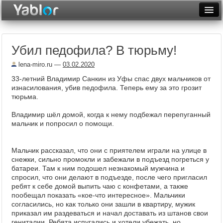
Разместить статью
Войти
Убил педофила? В тюрьму!
Неделя
lena-miro.ru
—
03.02.2020
Месяц
33-летний Владимир Санкин из Уфы спас двух мальчиков от
изнасилования, убив педофила. Теперь ему за это грозит
Рейтинги
тюрьма.
Архив
Владимир шёл домой, когда к нему подбежал перепуганный
мальчик и попросил о помощи.
Фототоп
Видеотоп
Мальчик рассказал, что они с приятелем играли на улице в
снежки, сильно промокли и забежали в подъезд погреться у
батареи. Там к ним подошел незнакомый мужчина и
спросил, что они делают в подъезде, после чего пригласил
ребят к себе домой выпить чаю с конфетами, а также
пообещал показать «кое-что интересное». Мальчики
согласились, но как только они зашли в квартиру, мужик
приказал им раздеваться и начал доставать из штанов свои
гениталии. Ребята испугались и хотели убежать, но