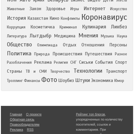
WOW
Бизнес
Видео
Дети
Армия
Жесть
Интернет
Закон
Здоровье
Животные
Игры
Искусство
Коронавирус
История
Казахстан
Кино
Конфликты
Кулинария
Ликбез
Косметичка
Коррупция
Криминал
Мнения
Лытдыбр
Медицина
Литература
Музыка
Наука
Общество
Отдых
Отношения
Персоны
Олимпиада
Политика
Происшествия
Путешествия
Природа
Разное
Реклама
Сиськи
События
Спорт
Разоблачения
Религия
СНГ
Технологии
Страны
Транспорт
ТВ и СМИ
Творчество
Фото
Штуки
Шоубиз
Экономика
Троллинг
Финансы
Юмор
Главная
О проекте
Рейтинг топ блогов
,
Обратная связь
упорядоченных по количеству
Правообладателям
посетителей, ссылок и
Реклама
RSS
комментариев. При