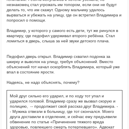
незнакомец стал угрожать им топором, если они не будут
делать то, что им скажут. Одному мальчику удалось
вырваться и убежать на улицу, где он встретил Владимира и
попросил о помощи.
Владимир, у которого у самого есть дети, тут же ринулся в
квартиру, где педофил удерживал второго ребёнка. Стал
ломиться в дверь, слыша за ней звуки детского плача.
Педофил дверь открыл. Владимир схватил подонка за
шкирку и выволок на улицу, требуя объяснений. Вместо
объяснений тот начал оскорблять Владимира, который уже
впал в состояние ярости.
Надеясь, не надо объяснять, почему?
Мой друг сильно его ударил, и по ходу тот упал и
ударился головой. Владимир сразу же вызвал скорую и
полицию, -- продолжает свой рассказ друг Владимира. -
- Мужика отвезли в больницу, где тот скончался. Моего
друга доставили в отделение, и сейчас ему предъявили
обвинение по статье «Причинение тяжкого вреда
здоровью, повлекшего смерть потерпевшего». Адвокат