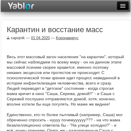
Разместить статью
Войти
Карантин и восстание масс
Неделя
sapojnik
—
01.04.2020
—
Коронавирус
Месяц
Рейтинги
Весь этот массовый загон населения "на карантин", который
мы сейчас наблюдаем по всему миру - он на данном этапе
Архив
массовой психике скорее нравится, именно поэтому
никаких эксцессов или протестов не происходит. С
Фототоп
психологической точки зрения идет процесс невиданной в
истории инфантилизации человечества, всего и сразу.
Видеотоп
Людей переводят в "детское" состояние - когда строгая
мама кричит в окно "Саша, Сережа, домой!!" - и Саша с
Сережей послушно отправляются домой, хотя, конечно,
вполне хотели бы еще погулять. Но маме же виднее!
Единственно, кто-то более пытливый (например, Саша) мог
обреченно спросить - нуууу почемуууууу??? - на что мама
безапелляционно ответила бы - "На улице холодно!!" - и
всё, конец прениям. Опять же - разгоряченные Саша с