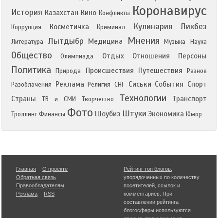
Коронавирус
История
Казахстан
Кино
Конфликты
Кулинария
Ликбез
Косметичка
Коррупция
Криминал
Мнения
Лытдыбр
Медицина
Литература
Музыка
Наука
Общество
Отдых
Отношения
Персоны
Олимпиада
Политика
Происшествия
Путешествия
Природа
Разное
Реклама
Сиськи
События
Спорт
Разоблачения
Религия
СНГ
Технологии
Страны
Транспорт
ТВ и СМИ
Творчество
Фото
Штуки
Шоубиз
Экономика
Троллинг
Финансы
Юмор
Главная
О проекте
Рейтинг топ блогов
,
Обратная связь
упорядоченных по количеству
Правообладателям
посетителей, ссылок и
Реклама
RSS
комментариев. При
составлении рейтинга
блогосферы используются