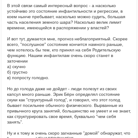
В этой связи самый интересный вопрос - а насколько
устойчиво это состояние инфантильности и регрессии, в
коем нынче пребывает, насколько можно судить, большая
часть населения земного шара? Насколько велик лимит
времени, имеющийся в распоряжении у властей?
И вот тут, думается мне, прогноз неблагоприятный. Скорее
всего, "послушное" состояние кончится намного раньше,
чем хотелось бы тем, кто принял на себя Родительскую
функцию. Нашим инфантилам очень скоро станет в
заточении
а) скучно
б) грустно
в) попросту голодно.
Но до голода даже не дойдет - люди полезут из своих
капсул много раньше. Эрик Бёрн определял состояние
скуки как "структурный голод", и говорил, что этот голод
бывает посильнее обычного физического. Вырванные из
привычного круга занятий, большинство не умеет и не знает,
как структурировать свое время, буквально "чем себя
занять".
Ну и к тому ж очень скоро загнанные "домой" обнаружат, что