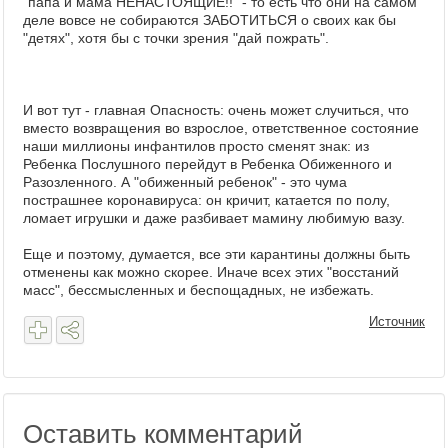
"папа и мама НЕНАСТОЯЩИЕ!!" - то есть что они на самом
деле вовсе не собираются ЗАБОТИТЬСЯ о своих как бы
"детях", хотя бы с точки зрения "дай пожрать".
И вот тут - главная Опасность: очень может случиться, что
вместо возвращения во взрослое, ответственное состояние
наши миллионы инфантилов просто сменят знак: из
Ребенка Послушного перейдут в Ребенка Обиженного и
Разозленного. А "обиженный ребенок" - это чума
пострашнее коронавируса: он кричит, катается по полу,
ломает игрушки и даже разбивает мамину любимую вазу.
Еще и поэтому, думается, все эти карантины должны быть
отменены как можно скорее. Иначе всех этих "восстаний
масс", бессмысленных и беспощадных, не избежать.
Источник
Оставить комментарий