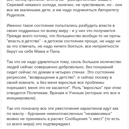
Сережей никакого холода, конечно, не чувствовали, но - они
все же маленькие дети, и им надо подчиняться Авторитету
Родителя.
Именно такое состояние попытались разбудить власти в
своих подданных по всему миру - и у них это получается.
Прежде всего потому, что большинство вообще-то не прочь
"впасть в детство" - в детском состоянии проще, не надо ни
за что отвечать, не надо ничего бояться, все неприятности
берут на себя Мама и Папа.
Так что не надо удивляться тому, сколь большое количество
людей сейчас совершенно добровольно, без понуканий
сидит сейчас по домам в четырех стенах. Это состояние
регрессии, "возвращение в детство": я сейчас посижу в
своей комнате, а без меня взрослые все проблемы
порешают, меня это не касается". Роль "взрослых" при этом
отводится Политикам, Врачам и Учоным (которые это все и
инициировали).
Так что поначалу все эти ужесточения карантинов идут как
по маслу - бурчание немногочисленных "независимых"
можно не принимать в расчет. Сообщения "с мест" (то есть
со всего мира) это подтверждают.