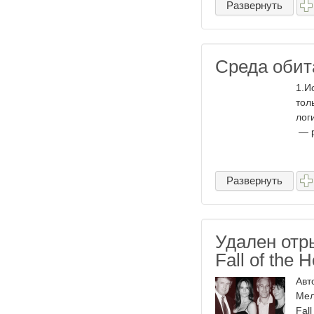
Развернуть
Среда обит
1.И
тол
лог
— р
Развернуть
Удален отр
Fall of the 
Авт
Мел
Fal