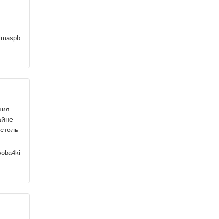
lmaspb
ния
айне
 столь
oba4ki