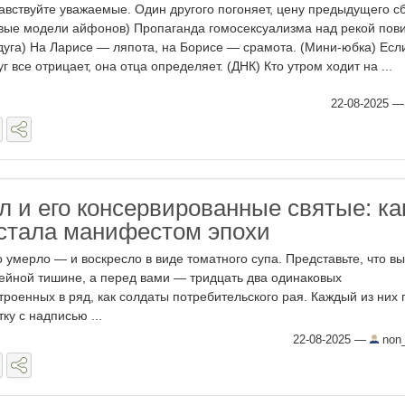
авствуйте уважаемые. Один другого погоняет, цену предыдущего сб
вые модели айфонов) Пропаганда гомосексуализма над рекой пови
дуга) На Ларисе — ляпота, на Борисе — срамота. (Мини-юбка) Есл
уг все отрицает, она отца определяет. (ДНК) Кто утром ходит на ...
22-08-2025
л и его консервированные святые: ка
 стала манифестом эпохи
о умерло — и воскресло в виде томатного супа. Представьте, что вы
рейной тишине, а перед вами — тридцать два одинаковых
троенных в ряд, как солдаты потребительского рая. Каждый из них 
ку с надписью ...
22-08-2025
—
non_