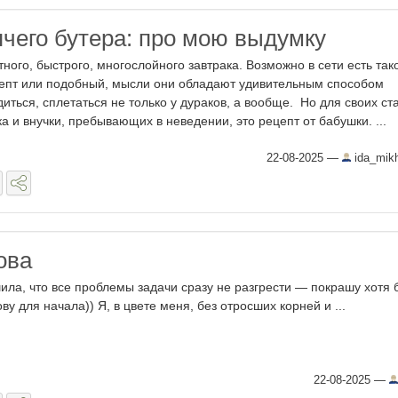
ячего бутера: про мою выдумку
ного, быстрого, многослойного завтрака. Возможно в сети есть так
епт или подобный, мысли они обладают удивительным способом
диться, сплетаться не только у дураков, а вообще. Но для своих с
ка и внучки, пребывающих в неведении, это рецепт от бабушки. ...
22-08-2025
—
ida_mik
ова
ила, что все проблемы задачи сразу не разгрести — покрашу хотя 
ову для начала)) Я, в цвете меня, без отросших корней и ...
22-08-2025
—