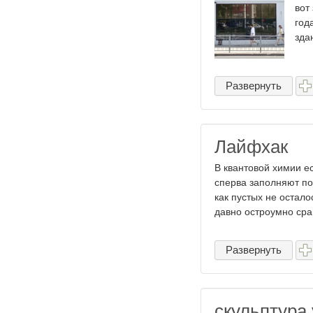
вот
год
зда
Развернуть
Лайфхак
В квантовой химии е
сперва заполняют по
как пустых не остал
давно остроумно срав
Развернуть
скульптура