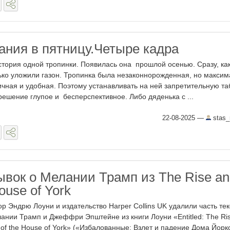
ания в пятницу.Четыре кадра
стория одной тропинки. Появилась она прошлой осенью. Сразу, ка
ько уложили газон. Тропинка была незаконнорожденная, но макси
ичная и удобная. Поэтому устанавливать на ней запретительную та
ешение глупое и бесперспективное. Либо дяденька с ...
22-08-2025
—
stas_
ывок о Мелании Трамп из The Rise an
House of York
ор Эндрю Лоуни и издательство Harper Collins UK удалили часть тек
ании Трамп и Джеффри Эпштейне из книги Лоуни «Entitled: The Ri
l of the House of York» («Избалованные: Взлет и падение Дома Йорк