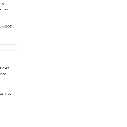
ого
 этом
zed007
в они
ого,
ashirov