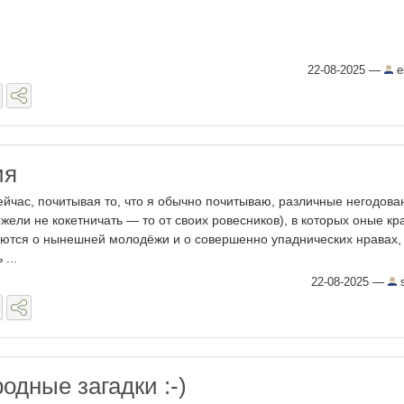
22-08-2025
—
e
ия
ейчас, почитывая то, что я обычно почитываю, различные негодова
ежели не кокетничать — то от своих ровесников), в которых оные кр
ются о нынешней молодёжи и о совершенно упаднических нравах,
...
22-08-2025
—
s
одные загадки :-)