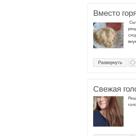
Вместо гор
Сыт
рец
схо
вну
Развернуть
Свежая гол
Реш
гол