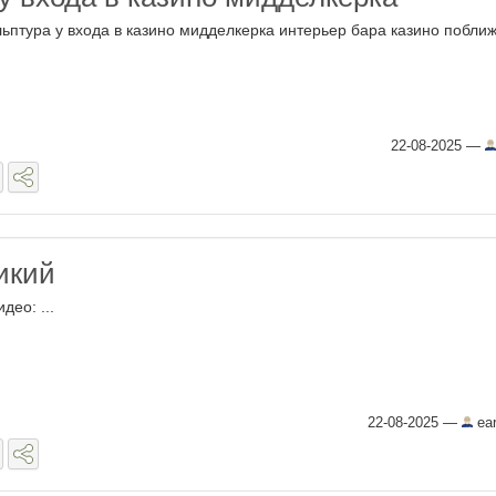
льптура у входа в казино мидделкерка интерьер бара казино поближе
22-08-2025
—
икий
део: ...
22-08-2025
—
ear