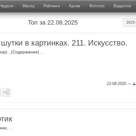
Неделя
Месяц
Рейтинги
Архив
Фототоп
Видеотоп
Топ за 22.08.2025
2025
шутки в картинках. 211. Искусство.
ор) , (Содержание) ...
22-08-2025
—
отик
ие, ...