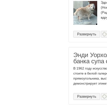
Здр
(Но
(Ра
вдр
Развернуть
Энди Уорхо
банка супа
В 1962 году искусств
стоите в белой гале
прямоугольника, выс
демонстрирует этикет
Развернуть