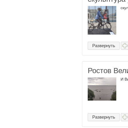
ску
Развернуть
Ростов Вел
И Ви
Развернуть