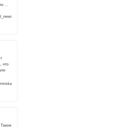
о ...
l_news
ит
, что
шло
zminska
 Такое