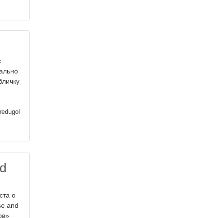
к
мально
бличку
redugol
d
ста о
se and
ов»