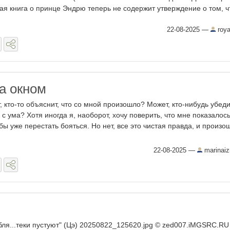
ая книга о принце Эндрю теперь не содержит утверждение о том, чт
22-08-2025
—
roya
а окном
, кто-то объяснит, что со мной произошло? Может, кто-нибудь убед
 с ума? Хотя иногда я, наоборот, хочу поверить, что мне показалось
обы уже перестать бояться. Но нет, все это чистая правда, и произо
22-08-2025
—
marinai
бля...теки пустуют" (Цэ) 20250822_125620.jpg © zed007.iMGSRC.RU