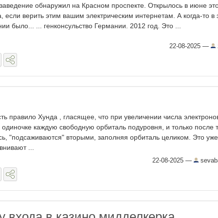
 заведение обнаружил на Красном проспекте. Открылось в июне эт
а, если верить этим вашим электрическим интернетам. А когда-то в
нии было... ... генконсульство Германии. 2012 год. Это ...
22-08-2025
—
сть правило Хунда , гласящее, что при увеличении числа электроно
 одиночке каждую свободную орбиталь подуровня, и только после т
ось, "подсаживаются" вторыми, заполняя орбиталь целиком. Это уже
нивают ...
22-08-2025
—
sevab
 у входа в казино мидделкерка