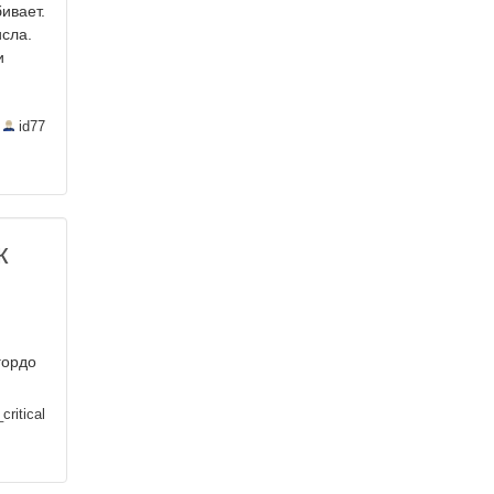
ивает.
сла.
и
—
id77
к
гордо
critical