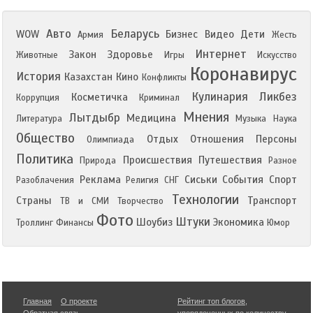
Авто
Беларусь
WOW
Бизнес
Видео
Дети
Армия
Жесть
Интернет
Закон
Здоровье
Животные
Игры
Искусство
Коронавирус
История
Казахстан
Кино
Конфликты
Кулинария
Ликбез
Косметичка
Коррупция
Криминал
Мнения
Лытдыбр
Медицина
Литература
Музыка
Наука
Общество
Отдых
Отношения
Персоны
Олимпиада
Политика
Происшествия
Путешествия
Природа
Разное
Реклама
Сиськи
События
Спорт
Разоблачения
Религия
СНГ
Технологии
Страны
Транспорт
ТВ и СМИ
Творчество
Фото
Штуки
Шоубиз
Экономика
Троллинг
Финансы
Юмор
Главная
О проекте
Рейтинг топ блогов
,