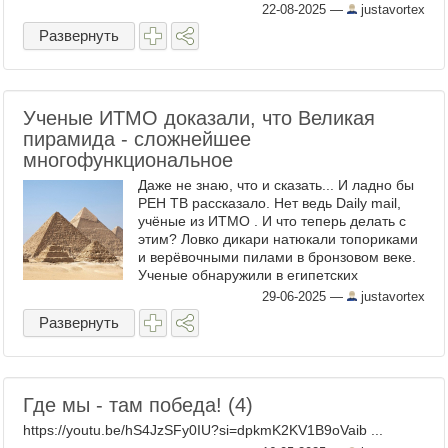
22-08-2025
—
justavortex
Развернуть
Ученые ИТМО доказали, что Великая
пирамида - сложнейшее
многофункциональное
Даже не знаю, что и сказать... И ладно бы
РЕН ТВ рассказало. Нет ведь Daily mail,
учёные из ИТМО . И что теперь делать с
этим? Ловко дикари натюкали топориками
и верёвочными пилами в бронзовом веке.
Ученые обнаружили в египетских
пирамидах загадочный вид энергии. В
29-06-2025
—
justavortex
древнеегипетской ...
Развернуть
Где мы - там победа! (4)
https://youtu.be/hS4JzSFy0IU?si=dpkmK2KV1B9oVaib ...