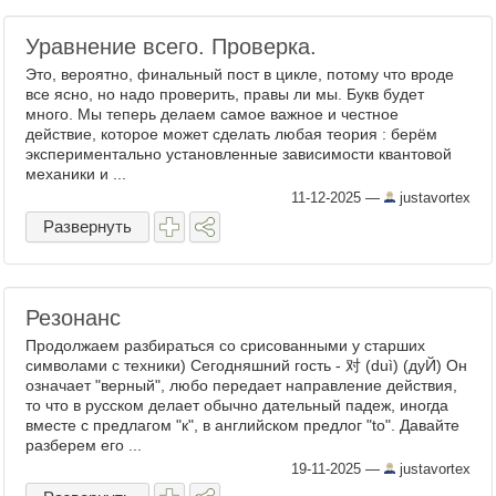
Уравнение всего. Проверка.
Это, вероятно, финальный пост в цикле, потому что вроде
все ясно, но надо проверить, правы ли мы. Букв будет
много. Мы теперь делаем самое важное и честное
действие, которое может сделать любая теория : берём
экспериментально установленные зависимости квантовой
механики и ...
11-12-2025
—
justavortex
Развернуть
Резонанс
Продолжаем разбираться со срисованными у старших
символами с техники) Сегодняшний гость - 对 (duì) (дуЙ) Он
означает "верный", любо передает направление действия,
то что в русском делает обычно дательный падеж, иногда
вместе с предлагом "к", в английском предлог "to". Давайте
разберем его ...
19-11-2025
—
justavortex