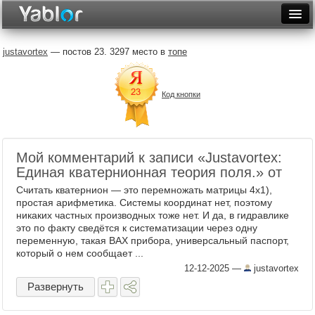
Разместить статью
Войти
justavortex
— постов 23. 3297 место в
топе
Неделя
Код кнопки
Месяц
Рейтинги
Архив
Мой комментарий к записи «Justavortex:
Единая кватернионная теория поля.» от
Фототоп
Считать кватернион — это перемножать матрицы 4х1),
простая арифметика. Системы координат нет, поэтому
Видеотоп
никаких частных производных тоже нет. И да, в гидравлике
это по факту сведётся к систематизации через одну
переменную, такая ВАХ прибора, универсальный паспорт,
который о нем сообщает ...
12-12-2025
—
justavortex
Развернуть