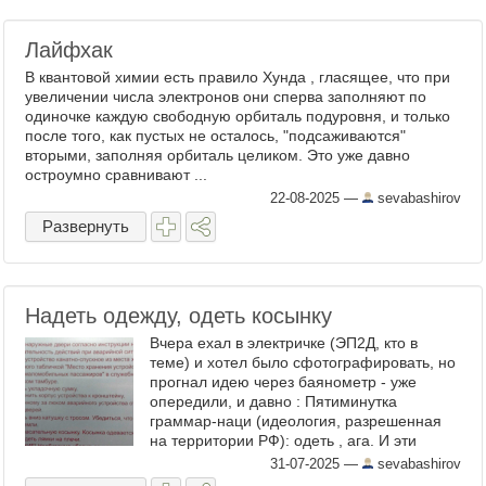
Лайфхак
В квантовой химии есть правило Хунда , гласящее, что при
увеличении числа электронов они сперва заполняют по
одиночке каждую свободную орбиталь подуровня, и только
после того, как пустых не осталось, "подсаживаются"
вторыми, заполняя орбиталь целиком. Это уже давно
остроумно сравнивают ...
22-08-2025
—
sevabashirov
Развернуть
Надеть одежду, одеть косынку
Вчера ехал в электричке (ЭП2Д, кто в
теме) и хотел было сфотографировать, но
прогнал идею через баянометр - уже
опередили, и давно : Пятиминутка
граммар-наци (идеология, разрешенная
на территории РФ): одеть , ага. И эти
инструкции, надо полагать, до сих пор
31-07-2025
—
sevabashirov
висят в сотнях ...