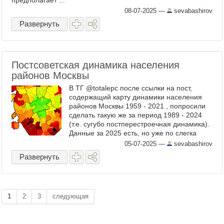
предполагает ...
08-07-2025
—
sevabashirov
Развернуть
Постсоветская динамика населения
районов Москвы
В ТГ @totalepc после ссылки на пост,
содержащий карту динамики населения
районов Москвы 1959 - 2021 , попросили
сделать такую же за период 1989 - 2024
(т.е. сугубо постперестроечная динамика).
Данные за 2025 есть, но уже по слегка
изменившимся границам ряда районов
05-07-2025
—
sevabashirov
вокруг Новой Москвы, ...
Развернуть
1
2
3
следующая