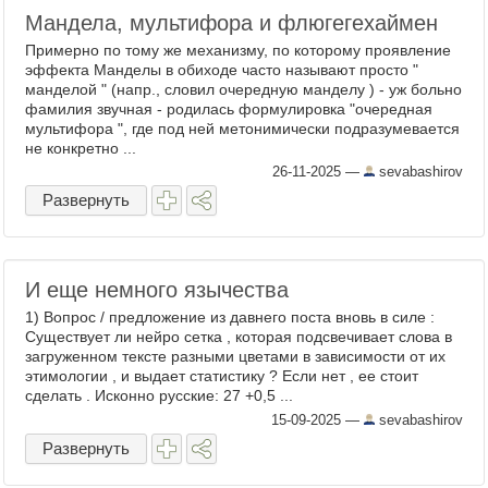
Мандела, мультифора и флюгегехаймен
Примерно по тому же механизму, по которому проявление
эффекта Манделы в обиходе часто называют просто "
манделой " (напр., словил очередную манделу ) - уж больно
фамилия звучная - родилась формулировка "очередная
мультифора ", где под ней метонимически подразумевается
не конкретно ...
26-11-2025
—
sevabashirov
Развернуть
И еще немного язычества
1) Вопрос / предложение из давнего поста вновь в силе :
Существует ли нейро сетка , которая подсвечивает слова в
загруженном тексте разными цветами в зависимости от их
этимологии , и выдает статистику ? Если нет , ее стоит
сделать . Исконно русские: 27 +0,5 ...
15-09-2025
—
sevabashirov
Развернуть