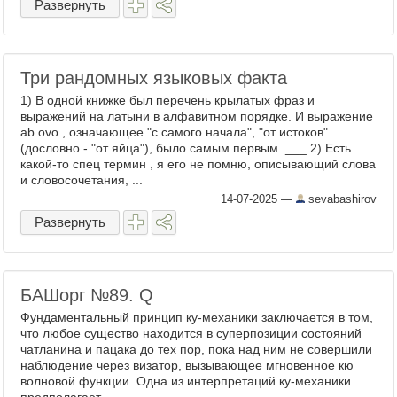
Развернуть
Три рандомных языковых факта
1) В одной книжке был перечень крылатых фраз и
выражений на латыни в алфавитном порядке. И выражение
ab ovo , означающее "с самого начала", "от истоков"
(дословно - "от яйца"), было самым первым. ___ 2) Есть
какой-то спец термин , я его не помню, описывающий слова
и словосочетания, ...
14-07-2025
—
sevabashirov
Развернуть
БАШорг №89. Q
Фундаментальный принцип ку-механики заключается в том,
что любое существо находится в суперпозиции состояний
чатланина и пацака до тех пор, пока над ним не совершили
наблюдение через визатор, вызывающее мгновенное кю
волновой функции. Одна из интерпретаций ку-механики