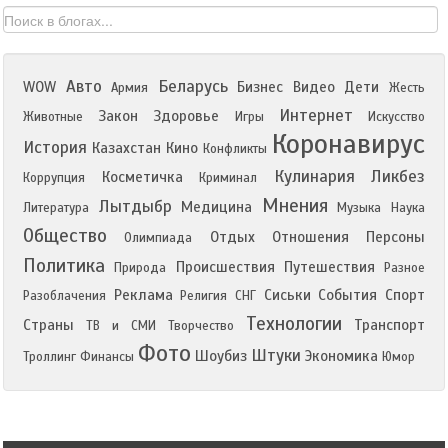
Авто
Беларусь
WOW
Бизнес
Видео
Дети
Армия
Жесть
Интернет
Закон
Здоровье
Животные
Игры
Искусство
Коронавирус
История
Казахстан
Кино
Конфликты
Кулинария
Ликбез
Косметичка
Коррупция
Криминал
Мнения
Лытдыбр
Медицина
Литература
Музыка
Наука
Общество
Отдых
Отношения
Персоны
Олимпиада
Политика
Происшествия
Путешествия
Природа
Разное
Реклама
Сиськи
События
Спорт
Разоблачения
Религия
СНГ
Технологии
Страны
Транспорт
ТВ и СМИ
Творчество
Фото
Штуки
Шоубиз
Экономика
Троллинг
Финансы
Юмор