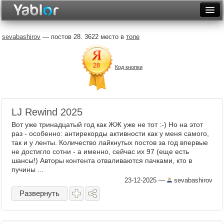
Разместить статью
Войти
sevabashirov
— постов 28. 3622 место в
топе
Неделя
Код кнопки
Месяц
Рейтинги
Архив
LJ Rewind 2025
Вот уже тринадцатый год как ЖЖ уже не тот :-) Но на этот
Фототоп
раз - особенно: антирекорды активности как у меня самого,
так и у ленты. Количество лайкнутых постов за год впервые
Видеотоп
не достигло сотни - а именно, сейчас их 97 (еще есть
шансы!) Авторы контента отваливаются пачками, кто в
пучины ...
23-12-2025
—
sevabashirov
Развернуть