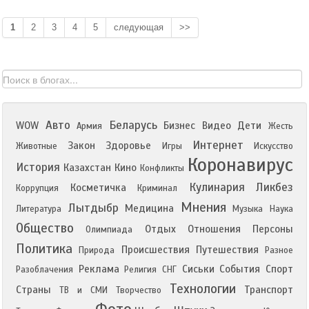
1
2
3
4
5
следующая
>>
Авто
Беларусь
WOW
Бизнес
Видео
Дети
Армия
Жесть
Интернет
Закон
Здоровье
Животные
Игры
Искусство
Коронавирус
История
Казахстан
Кино
Конфликты
Кулинария
Ликбез
Косметичка
Коррупция
Криминал
Мнения
Лытдыбр
Медицина
Литература
Музыка
Наука
Общество
Отдых
Отношения
Персоны
Олимпиада
Политика
Происшествия
Путешествия
Природа
Разное
Реклама
Сиськи
События
Спорт
Разоблачения
Религия
СНГ
Технологии
Страны
Транспорт
ТВ и СМИ
Творчество