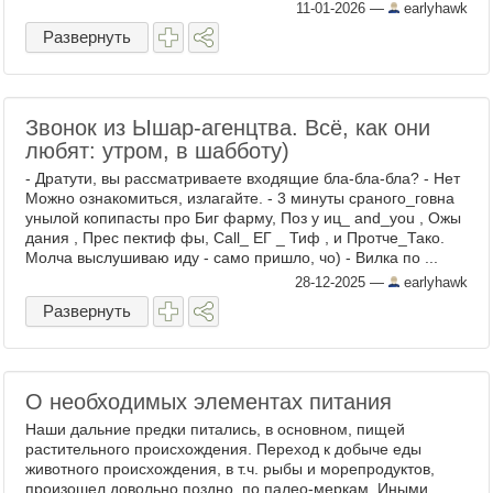
11-01-2026
—
earlyhawk
Развернуть
Звонок из Ышар-агенцтва. Всё, как они
любят: утром, в шабботу)
- Дратути, вы рассматриваете входящие бла-бла-бла? - Нет
Можно ознакомиться, излагайте. - 3 минуты сраного_говна
унылой копипасты про Биг фарму, Поз у иц_ and_you , Ожы
дания , Прес пектиф фы, Call_ ЕГ _ Тиф , и Протче_Тако.
Молча выслушиваю иду - само пришло, чо) - Вилка по ...
28-12-2025
—
earlyhawk
Развернуть
О необходимых элементах питания
Наши дальние предки питались, в основном, пищей
растительного происхождения. Переход к добыче еды
животного происхождения, в т.ч. рыбы и морепродуктов,
произошел довольно поздно, по палео-меркам. Иными