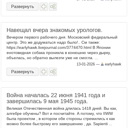
Выше 5. ...
Развернуть
Навещал вчера знакомых урологов.
Вечером первого рабочего дня. Московский федеральный
центр. Это же додуматься надо было!.. См также:
https://earlyhawk.livejournal.com/3774470.html В Японии
енотовидная собака проникла в конюшню через дырку,
объелась, но обратно вылезти уже не смогла. ...
13-01-2026
—
earlyhawk
Развернуть
Война началась 22 июня 1941 года и
завершилась 9 мая 1945 года.
Великая Отечественная война длилась 1418 дней. Вы как,
алгебре обучены? Вот и посчитайте. А потому, что IIWW
была проектом , в котором обе стороны стремились к как
можно более быстрому его завершению , да. Sapienti ...