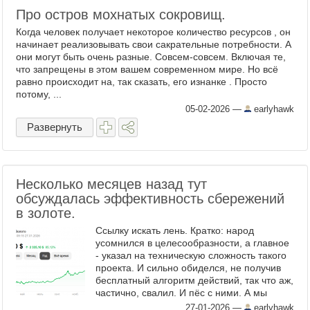
Про остров мохнатых сокровищ.
Когда человек получает некоторое количество ресурсов , он
начинает реализовывать свои сакрательные потребности. А
они могут быть очень разные. Совсем-совсем. Включая те,
что запрещены в этом вашем современном мире. Но всё
равно происходит на, так сказать, его изнанке . Просто
потому, ...
05-02-2026
—
earlyhawk
Развернуть
Несколько месяцев назад тут
обсуждалась эффективность сбережений
в золоте.
Ссылку искать лень. Кратко: народ
усомнился в целесообразности, а главное
- указал на техническую сложность такого
проекта. И сильно обиделся, не получив
бесплатный алгоритм действий, так что аж,
частично, свалил. И пёс с ними. А мы
давайте посмотрим весёлую картинку:
27-01-2026
—
earlyhawk