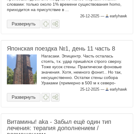
словами: только около 1% времени существования homo,
приходится на присутствие в ...
26-12-2025
—
earlyhawk
Развернуть
Японская поездка №1, день 11 часть 8
Нагасаки. Эпицентр. Часть осталась
стоять, т.к. удар пришёлся строго сверху.
Тоже кусок стены. Практически фоновые
значения. Хотя, немного фонит... Но так,
несущественно. Остатки стены собора
Ураками (примерно в 500 м к северо-
востоку от эпицентра взрыва). Собор ...
25-12-2025
—
earlyhawk
Развернуть
Витамины! aka - Забыл ещё один тип
лечения: терапия дополнением /