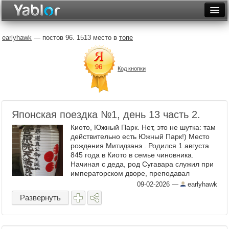
Разместить статью
Войти
earlyhawk
— постов 96. 1513 место в
топе
Неделя
Код кнопки
Месяц
Рейтинги
Архив
Японская поездка №1, день 13 часть 2.
Киото, Южный Парк. Нет, это не шутка: там
Фототоп
действительно есть Южный Парк!) Место
рождения Митидзанэ . Родился 1 августа
Видеотоп
845 года в Киото в семье чиновника.
Начиная с деда, род Сугавара служил при
императорском дворе, преподавал
историю и китайский классический канон в
09-02-2026
—
earlyhawk
столичном ...
Развернуть