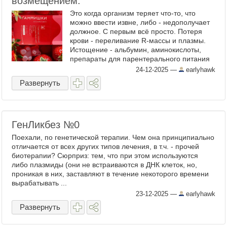
возмещением.
Это когда организм теряет что-то, что
можно ввести извне, либо - недополучает
должное. С первым всё просто. Потеря
крови - переливание R-массы и плазмы.
Истощение - альбумин, аминокислоты,
препараты для парентерального питания
и проч. Потерял почку - трансплантация.
24-12-2025
—
earlyhawk
Кстати, переливание ...
Развернуть
ГенЛикбез №0
Поехали, по генетической терапии. Чем она принципиально
отличается от всех других типов лечения, в т.ч. - прочей
биотерапии? Сюрприз: тем, что при этом используются
либо плазмиды (они не встраиваются в ДНК клеток, но,
проникая в них, заставляют в течение некоторого времени
вырабатывать ...
23-12-2025
—
earlyhawk
Развернуть