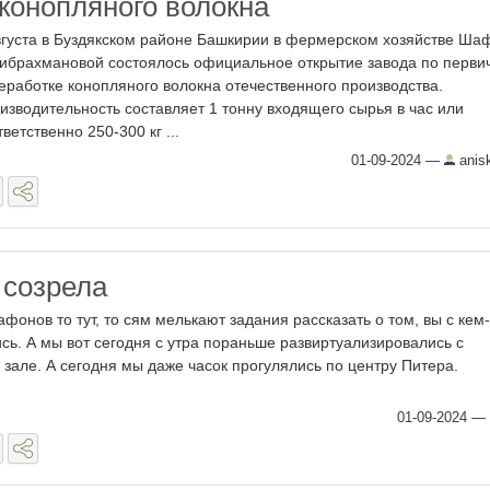
 конопляного волокна
вгуста в Буздякском районе Башкирии в фермерском хозяйстве Ша
ибрахмановой состоялось официальное открытие завода по перви
еработке конопляного волокна отечественного производства.
изводительность составляет 1 тонну входящего сырья в час или
тветственно 250-300 кг ...
01-09-2024
—
anis
 созрела
афонов то тут, то сям мелькают задания рассказать о том, вы с кем
сь. А мы вот сегодня с утра пораньше развиртуализировались с
в зале. А сегодня мы даже часок прогулялись по центру Питера.
01-09-2024
—