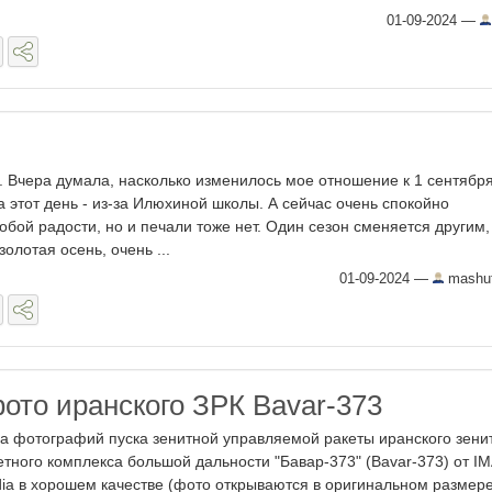
01-09-2024
—
о. Вчера думала, насколько изменилось мое отношение к 1 сентября
 этот день - из-за Илюхиной школы. А сейчас очень спокойно
обой радости, но и печали тоже нет. Один сезон сменяется другим,
олотая осень, очень ...
01-09-2024
—
mashut
ото иранского ЗРК Bavar-373
а фотографий пуска зенитной управляемой ракеты иранского зени
етного комплекса большой дальности "Бавар-373" (Bavar-373) от IM
ia в хорошем качестве (фото открываются в оригинальном размер