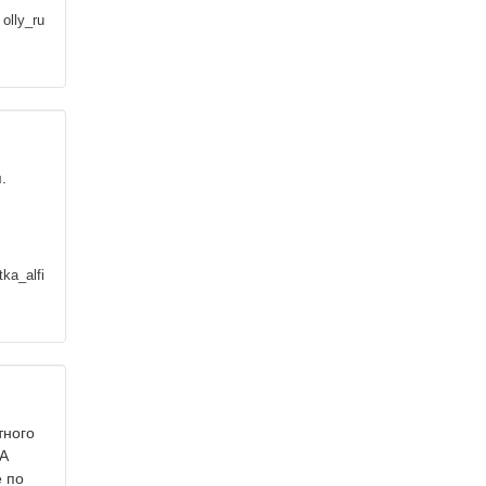
olly_ru
.
ka_alfi
тного
A
е по