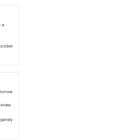
 и
october
 потом
снова
garraty