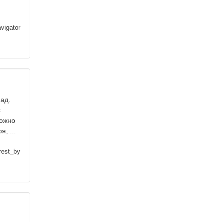
vigator
ад.
с
можно
, ...
rest_by