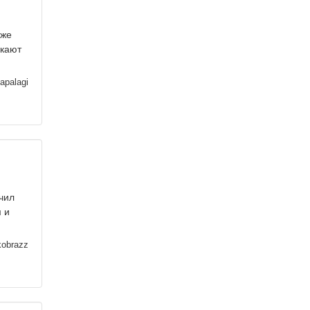
 же
икают
apalagi
учил
 и
kobrazz