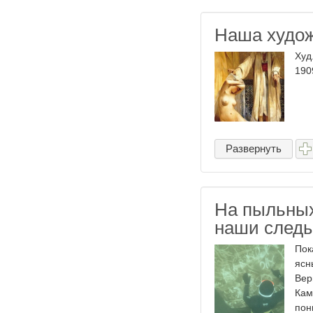
Наша худож
Худ
190
Развернуть
На пыльных
наши следы
Пок
ясн
Вер
Кам
пон