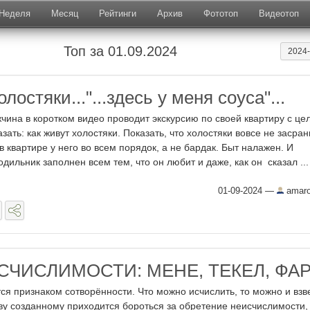
Неделя
Месяц
Рейтинги
Архив
Фототоп
Видеотоп
Топ за 01.09.2024
2024
лостяки..."...здесь у меня соуса"...
чина в коротком видео проводит экскурсию по своей квартиру с це
азать: как живут холостяки. Показать, что холостяки вовсе не засран
 в квартире у него во всем порядок, а не бардак. Быт налажен. И
одильник заполнен всем тем, что он любит и даже, как он сказал ...
01-09-2024
—
amar
ИСЧИСЛИМОСТИ: МЕНЕ, ТЕКЕЛ, ФА
ся признаком сотворённости. Что можно исчислить, то можно и взв
ву созданному приходится бороться за обретение неисчислимости,