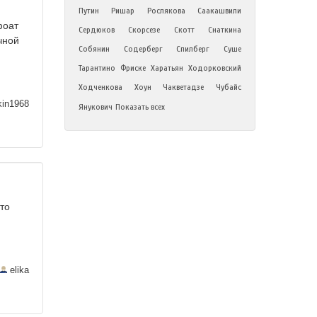
Путин
Ришар
Рослякова
Саакашвили
фоат
Сердюков
Скорсезе
Скотт
Снаткина
чной
Собянин
Содерберг
Спилберг
Суше
Тарантино
Фриске
Харатьян
Ходорковский
Ходченкова
Хоун
Чакветадзе
Чубайс
kin1968
Янукович
Показать всех
-то
elika