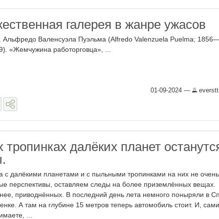
ественная галерея в жанре ужасов
. Альфредо Валенсуэла Пуэльма (Alfredo Valenzuela Puelma; 1856
9). «Жемчужина работорговца», ...
01-09-2024
—
everstt
 тропинках далёких планет останутс
.
а с далёкими планетами и с пыльными тропинками на них не очень
ые перспективы, оставляем следы на более приземлённых вещах.
нее, приводнённых. В последний день лета немного поныряли в С
енке. А там на глубине 15 метров теперь автомобиль стоит. И, сам
имаете, ...