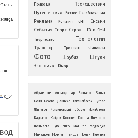
Происшествия
Природа
 Стать
Путешествия
Разное
Разоблачения
eburga
Реклама
Сиськи
Религия
СНГ
События
Спорт
Страны
ТВ и СМИ
Технологии
Творчество
Транспорт
Троллинг
Финансы
Фото
Штуки
Шоубиз
Экономика
Юмор
ь на
Абрамович
Альмодовар
Башаров
Белых
d_34
Боня
Бузова
Дайнеко
Джанабаева
Дуглас
Жигунов
Жириновский
Збруев
Исинбаева
Кадыров
Кейдж
Костнер
Котова
Лимонов
Лопырева
Лукашенко
Машков
Медведев
авод
Михалков
Моргун
Немцов
Нолан
Плетнев