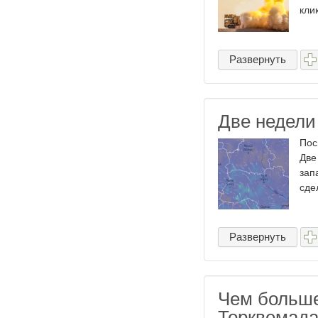
клик
Развернуть
Две недели 
Пос
Две
зап
сде
Развернуть
Чем больше
Торквемада.