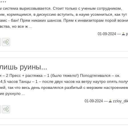
м система вырисовывается. Стоит только с ученым сотрудником,
, кормящимся, в дискуссию вступить, в науке усомниться, как тут
амс - бан! Прям никаких шансов. Прям к инквизиторам порой возн
ства, но все ж ...
01-09-2024
—
p
лишь руины...
 – 2 Пресс + растяжка – 1 (было тяжело!) Поподтягивался – ок.
. 4,5 часов Танцы – 1 – после двух часов на ветру наутро опять пол
лей, так что весь день провалялся разбитый с мерзким настроением
е рухнуло ...
01-09-2024
—
zzloy_di