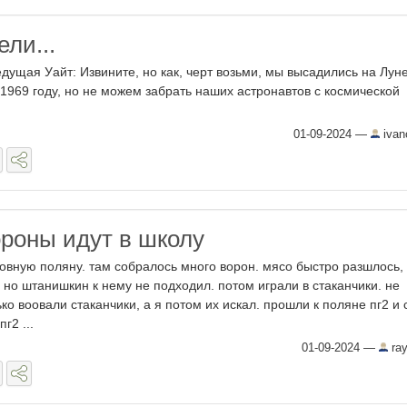
ли...
дущая Уайт: Извините, но как, черт возьми, мы высадились на Луне
 1969 году, но не можем забрать наших астронавтов с космической
01-09-2024
—
ivan
роны идут в школу
овную поляну. там собралось много ворон. мясо быстро разшлось,
 но штанишкин к нему не подходил. потом играли в стаканчики. не
ько воовали стаканчики, а я потом их искал. прошли к поляне пг2 и 
г2 ...
01-09-2024
—
ray