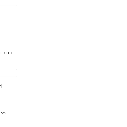
—
i_rymin
я
пас-
и