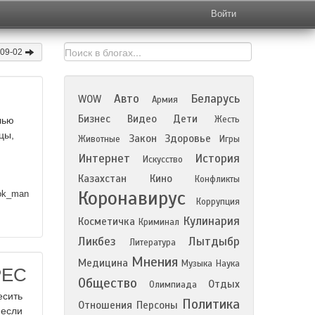
Войти
-09-02
Авто
Беларусь
WOW
Армия
Бизнес
Видео
Дети
Жесть
лью
цы,
Закон
Здоровье
Животные
Игры
Интернет
История
Искусство
Казахстан
Кино
Конфликты
Коронавирус
ok_man
Коррупция
Кулинария
Косметичка
Криминал
Ликбез
Лытдыбр
Литература
Мнения
Медицина
Музыка
Наука
РЕС
Общество
Отдых
Олимпиада
есить
Политика
Отношения
Персоны
 если