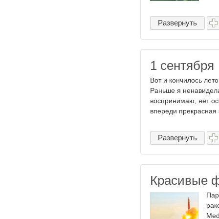
Развернуть
1 сентября
Вот и кончилось лет
Раньше я ненавидела
воспринимаю, нет ос
впереди прекрасная з
Развернуть
Красивые ф
Пар
рак
Med