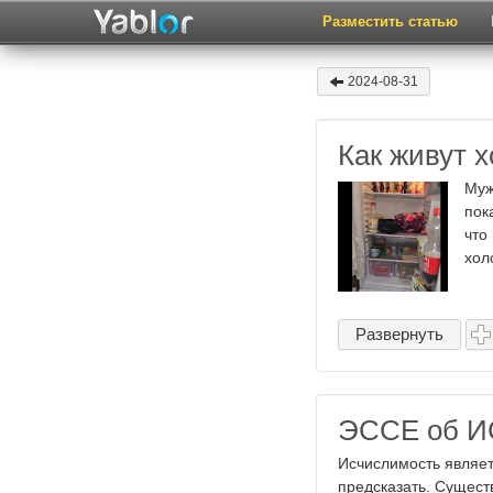
Разместить статью
2024-08-31
Как живут хо
Муж
пок
что
хол
Развернуть
ЭССЕ об 
Исчислимость являет
предсказать. Сущест