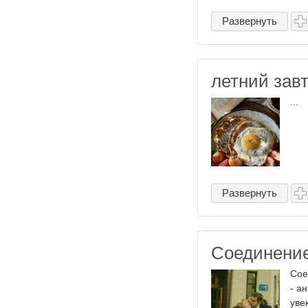
Развернуть
летний зав
...
Развернуть
Соединение
Сое
- а
уве