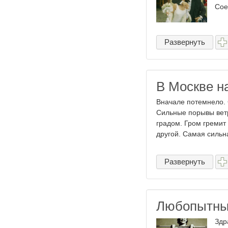
Сое
Развернуть
В Москве н
Вначале потемнело. С
Сильные порывы ветр
градом. Гром гремит 
другой. Самая сильна
Развернуть
Любопытны
Здр