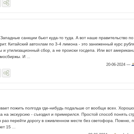
 Западные санкции бьют куда-то туда. А вот наше правительство по
рит. Китайский автохлам по 3-4 лимона - это заниженный курс рубл
и утилизационный сбор, а не происки госдепа. Или вот американ
мосбиржы. И ...
20-06-2024
—
вает пожить полгода где-нибудь подальше от вообще всех. Хорошо
а на экскурсию - съездил и примерился. Простой способ понять ст
ин раз перейти дорогу в оживленном месте без светофора. Помню, 
ет 15 ...