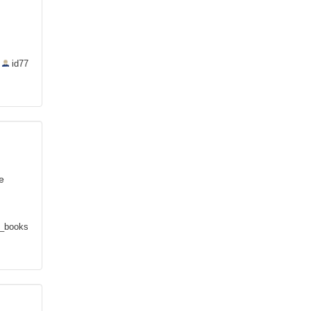
—
id77
е
_books