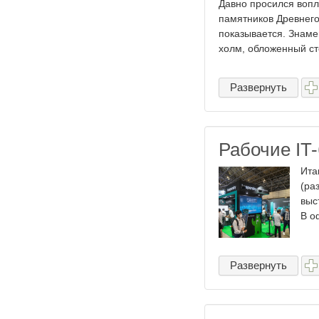
Давно просился вопл
памятников Древнего
показывается. Знаме
холм, обложенный сте
Развернуть
Рабочие IT-
Ита
(ра
выс
В о
Развернуть