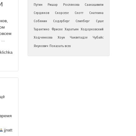
и
Путин
Ришар
Рослякова
Саакашвили
Сердюков
Скорсезе
Скотт
Снаткина
ков,
Собянин
Содерберг
Спилберг
Суше
ком
Тарантино
Фриске
Харатьян
Ходорковский
совсем
Ходченкова
Хоун
Чакветадзе
Чубайс
...
Янукович
Показать всех
klichka
ещё
 время
jjnatt