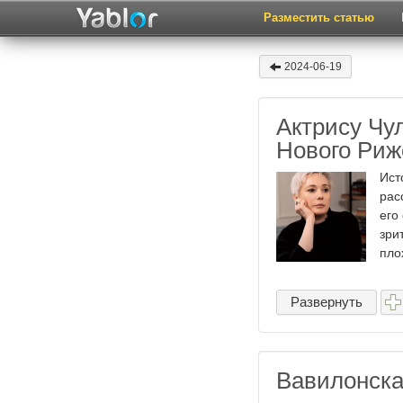
Разместить статью
2024-06-19
Актрису Чу
Нового Риж
Ист
рас
его
зри
плох
Развернуть
Вавилонск