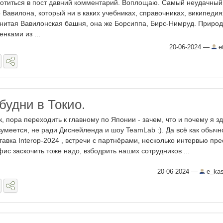
отиться в пост давний комментарий. Воплощаю. Самый неудачный
 Вавилона, который ни в каких учебниках, справочниках, википедия
нитая Вавилонская башня, она же Борсиппа, Бирс-Нимруд. Приро
нками из ...
20-06-2024
—
e
будни в Токио.
к, пора переходить к главному по Японии - зачем, что и почему я з
зумеется, не ради Диснейленда и шоу TeamLab :). Да всё как обычно
тавка Interop-2024 , встречи с партнёрами, несколько интервью прес
фис заскочить тоже надо, взбодрить наших сотрудников ...
20-06-2024
—
e_kas