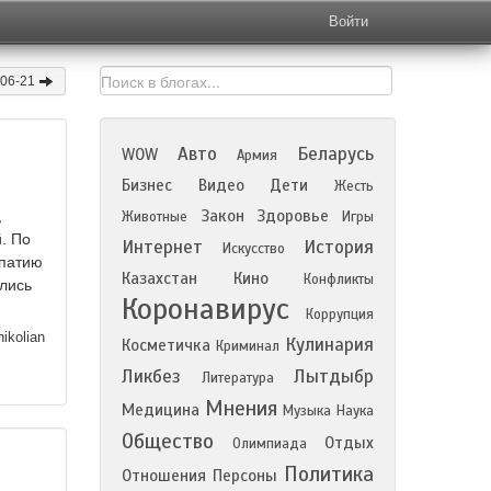
Войти
-06-21
Авто
Беларусь
WOW
Армия
Бизнес
Видео
Дети
Жесть
Закон
Здоровье
,
Животные
Игры
. По
Интернет
История
Искусство
мпатию
Казахстан
Кино
Конфликты
ались
Коронавирус
Коррупция
ikolian
Кулинария
Косметичка
Криминал
Ликбез
Лытдыбр
Литература
Мнения
Медицина
Музыка
Наука
Общество
Отдых
Олимпиада
Политика
Отношения
Персоны