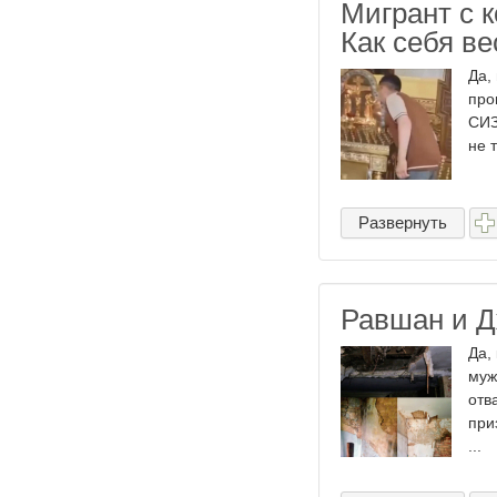
Мигрант с 
Как себя ве
Да,
про
СИЗ
не 
Развернуть
Равшан и Д
Да,
муж
отв
при
...