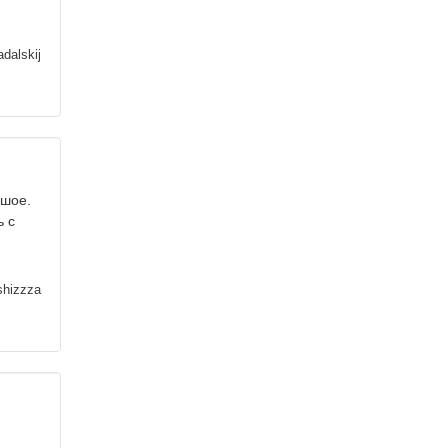
dalskij
ьшое.
ь с
я
shizzza