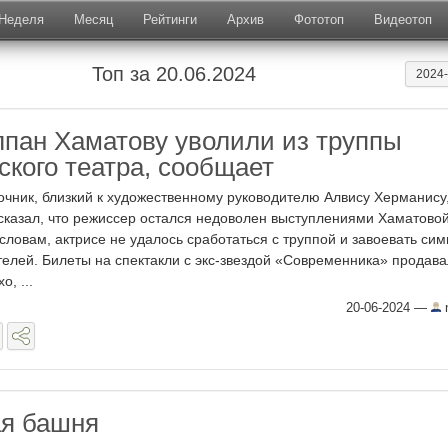
Неделя
Месяц
Рейтинги
Архив
Фототоп
Видеотоп
Топ за 20.06.2024
2024
лпан Хаматову уволили из труппы
ского театра, сообщает
очник, близкий к художественному руководителю Алвису Херманису
сказал, что режиссер остался недоволен выступлениями Хаматовой
 словам, актрисе не удалось сработаться с труппой и завоевать си
телей. Билеты на спектакли с экс-звездой «Современника» продав
о, ...
20-06-2024
—
n
ая башня