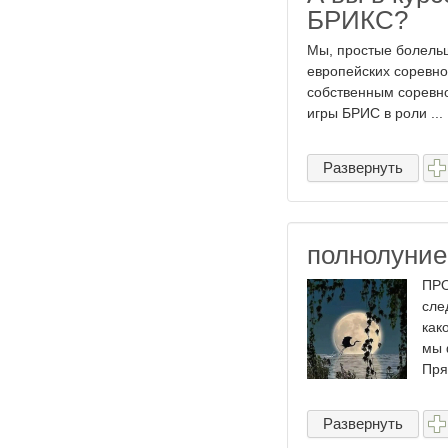
БРИКС?
Мы, простые болельщ
европейских соревнов
собственным соревно
игры БРИС в роли ...
Развернуть
полнолуние
ПРО
сле
как
мы 
Пря
Развернуть