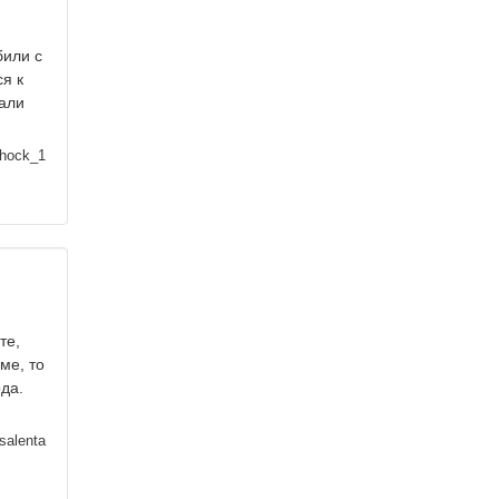
били с
я к
вали
shock_1
те,
ме, то
да.
salenta