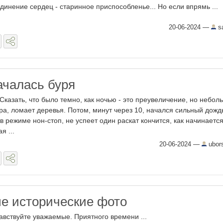
динение сердец - старинное приспособленье... Но если впрямь ...
20-06-2024
—
sa
ачалась буря
казать, что было темно, как ночью - это преувеличение, но небол
а, ломает деревья. Потом, минут через 10, начался сильный дожд
в режиме нон-стоп, не успеет один раскат кончится, как начинаетс
я ...
20-06-2024
—
ubor
е исторические фото
авствуйте уважаемые. Приятного времени ...