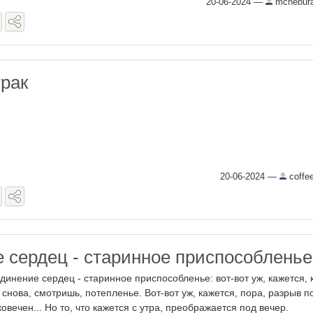
20-06-2024
—
mchebura
трак
20-06-2024
—
coffe
 сердец - старинное приспособленье
динение сердец - старинное приспособленье: вот-вот уж, кажется, 
н снова, смотришь, потепленье. Вот-вот уж, кажется, пора, разрыв п
ковечен... Но то, что кажется с утра, преображается под вечер.