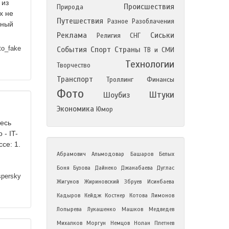
 из
Происшествия
Природа
х не
Путешествия
Разное
Разоблачения
дный
Реклама
Сиськи
Религия
СНГ
to_fake
События
Спорт
Страны
ТВ и СМИ
Технологии
Творчество
Транспорт
Троллинг
Финансы
Фото
Штуки
Шоубиз
Экономика
Юмор
десь
 - IT-
се: 1.
Абрамович
Альмодовар
Башаров
Белых
Боня
Бузова
Дайнеко
Джанабаева
Дуглас
persky
Жигунов
Жириновский
Збруев
Исинбаева
Кадыров
Кейдж
Костнер
Котова
Лимонов
Лопырева
Лукашенко
Машков
Медведев
Михалков
Моргун
Немцов
Нолан
Плетнев