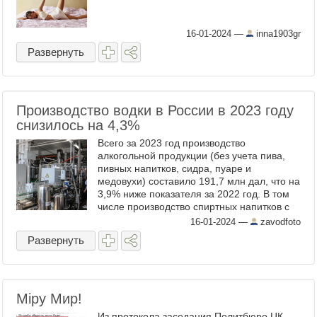
16-01-2024
—
inna1903gr
Развернуть
Производство водки в России в 2023 году
снизилось на 4,3%
Всего за 2023 год производство
алкогольной продукции (без учета пива,
пивных напитков, сидра, пуаре и
медовухи) составило 191,7 млн дал, что на
3,9% ниже показателя за 2022 год. В том
числе производство спиртных напитков с
крепостью выше 9% снизилось на 3% и
16-01-2024
—
zavodfoto
составило 111,9 млн дал. ...
Развернуть
Мiру Мир!
Из протокола заседания Политбюро ЦК