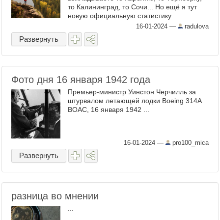
то Калининград, то Сочи... Но ещё я тут
новую официальную статистику
посмотрела: оказывается, более половины
16-01-2024
—
radulova
россиян (51%) планируют ...
Развернуть
Фото дня 16 января 1942 года
Премьер-министр Уинстон Черчилль за
штурвалом летающей лодки Boeing 314A
BOAC, 16 января 1942 ...
16-01-2024
—
pro100_mica
Развернуть
разница во мнении
...