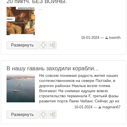
20 пиктч. БЕЗ ВОЙНЫ.
...
16-01-2024
—
toomth
Развернуть
В нашу гавань заходили корабли...
Не совсем понимаю радость жития наших
соотечественников на севере Паттайи, в
дорогих районах Наклыа возле пляжа
Вонгамат. На снимках идущее вовсю
строительство терминала F, третьей фазы
развития порта Лаем Чабанг. Сейчас до их
балконов и великолепного вида на
16-01-2024
—
magman67
тропический закат от порта ...
Развернуть