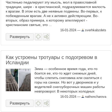
Частенько педалируют эту мысль, мол в православной
традиции, шире - в христианской, подразумевается милость
к врагам. В этом есть две неявные подмены. Во-первых, к
побежденным врагам. А не к активно действующим. Во-
вторых, образ примера, к которому апеллируют -
христианские святые, это ...
16-01-2024
—
sverhkabzdets
Развернуть
Как устроены тротуары с подогревом в
Исландии
Зима — особенное время года, кто-то
боится ее, кто-то ждет снежных дней,
чтобы слепить снеговика или скатиться с
горы на санках. Но вот у дворников и у
водителей снегоуборочных машин работы
невпроворот. В некоторых холодных
странах снега выпадает столько, что битва
16-01-2024
—
nathoncharova
с ним превращается в ...
Развернуть