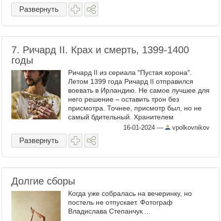
Развернуть
7. Ричард II. Крах и смерть, 1399-1400
годы
Ричард II из сериала "Пустая корона".
Летом 1399 года Ричард II отправился
воевать в Ирландию. Не самое лучшее для
него решение – оставить трон без
присмотра. Точнее, присмотр был, но не
самый бдительный. Хранителем
королевства остался герцог Йорк. Момент
16-01-2024
—
vpolkovnikov
истины наступил 4 июля ...
Развернуть
Долгие сборы
Когда уже собралась на вечеринку, но
постель не отпускает. Фотограф
Владислава Степанчук ...