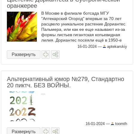
оранжерее
В Москве в филиале ботсада МГУ
"Аптекарский Огород" впервые за 70 лет
расцвело уникальное растение Дориантес
Пальмера, или как ее еще называют из-за
формы листьев гигантская копьевидная
лилия. Дориантес посеяли ещё в 1950-е
годы в Субтропической оранжерее ботсада
16-01-2024
—
aptekarskiy
на Проспекте Мира. ...
Развернуть
Альтернативный юмор №279, Стандартно
20 пиктч. БЕЗ ВОЙНЫ.
...
16-01-2024
—
toomth
Развернуть