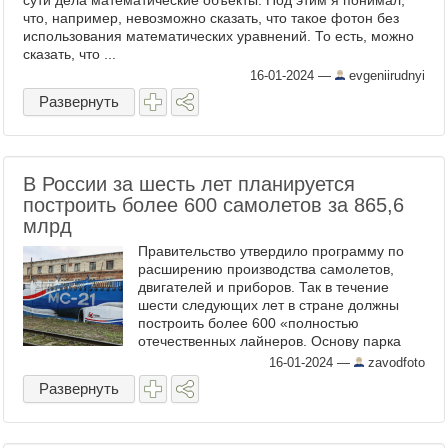
сути дела математические объекты. Под этим я понимал,
что, например, невозможно сказать, что такое фотон без
использования математических уравнений. То есть, можно
сказать, что ...
16-01-2024
—
evgeniirudnyi
Развернуть
В России за шесть лет планируется
построить более 600 самолетов за 865,6
млрд
Правительство утвердило программу по
расширению производства самолетов,
двигателей и приборов. Так в течение
шести следующих лет в стране должны
построить более 600 «полностью
отечественных лайнеров. Основу парка
российских авиакомпаний составят
16-01-2024
—
zavodfoto
"Суперджеты" и флагманские МС-21, эту ...
Развернуть