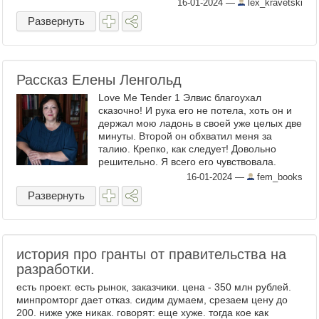
16-01-2024
—
lex_kravetski
Развернуть
Рассказ Елены Ленгольд
Love Me Tender 1 Элвис благоухал
сказочно! И рука его не потела, хоть он и
держал мою ладонь в своей уже целых две
минуты. Второй он обхватил меня за
талию. Крепко, как следует! Довольно
решительно. Я всего его чувствовала.
Немножко щекотали нос блестки его
16-01-2024
—
fem_books
высокого воротника. ...
Развернуть
история про гранты от правительства на
разработки.
есть проект. есть рынок, заказчики. цена - 350 млн рублей.
минпромторг дает отказ. сидим думаем, срезаем цену до
200. ниже уже никак. говорят: еще хуже. тогда кое как