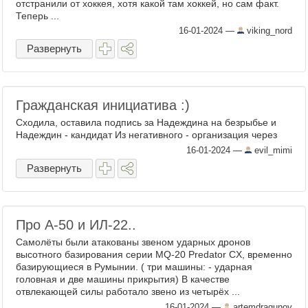
отстранили от хоккея, хотя какой там хоккей, но сам факт.
Теперь ...
16-01-2024
—
viking_nord
Развернуть
Гражданская инициатива :)
Сходила, оставила подпись за Надеждина на безрыбье и
Надеждин - кандидат Из негативного - организация через
16-01-2024
—
evil_mimi
Развернуть
Про А-50 и ИЛ-22..
Самолёты были атакованы звеном ударных дронов
высотного базирования серии MQ-20 Predator CХ, временно
базирующиеся в Румынии. ( три машины: - ударная
головная и две машины прикрытия) В качестве
отвлекающей силы работало звено из четырёх ...
16-01-2024
—
artemdragunov