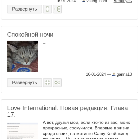
16-01-2024
—
viking_nord
—
Беларусь
Развернуть
Спокойной ночи
...
16-01-2024
—
ganna13
Развернуть
Love International. Новая редакция. Глава
17.
А вот, друзья мои, если кто-то из вас, моих
прекрасных, соскучился. Впервые в жизни,
среди своих, на митинге Сашу Кляйнкинд