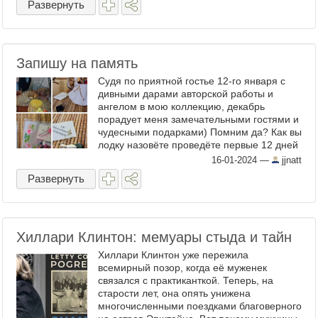
Развернуть
Запишу на память
Судя по приятной гостье 12-го января с
дивными дарами авторской работы и
ангелом в мою коллекцию, декабрь
порадует меня замечательными гостями и
чудесными подарками) Помним да? Как вы
лодку назовёте проведёте первые 12 дней
года... Надо было, конечно, записывать
16-01-2024
—
jjnatt
происходящее ...
Развернуть
Хиллари Клинтон: мемуары стыда и тайн
Хиллари Клинтон уже пережила
всемирный позор, когда её муженек
связался с практиканткой. Теперь, на
старости лет, она опять унижена
многочисленными поездками благоверного