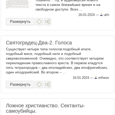
тошнило… Ну, и аудиоверсия нового
текста в самое ближайшее время и на
свободном доступе. Всех ...
16-01-2024
—
ukh
Развернуть
Святоградец-Два-2. Голоса
Существует четыре типа голосов:подобный ипате,
подобный месе, подобный ните и подобный
сверхвозложенной. Очевидно, это соответствует четырем
перекладинам православного креста. В первом кладутся
пять тетрахородов – два иполидийских, два ипофригийских,
один иподорийский. Во втором – ...
16-01-2024
—
ortheos
Развернуть
Ложное христианство. Сектанты-
самоубийцы.