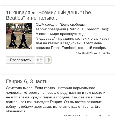
16 января ● "Всемирный день "The
Beatles" и не только...
США сегодня "День свободы
вероисповедания (Religious Freedom Day)"
А еще в мире празднуется день
"Ледовара" - праздник т.е. тех кто заливает
лед на катках и стадионах. В этот день
родился Frank Zamboni, который изобрел
ресурфейсер – ледовый комбайн для
16-01-2024
—
pantv
восстановления льда на катках. ...
Развернуть
Генрих 6, 3 часть
Дочитала вчера. Если кратко - история нормального
человека, которому не повезло родиться не в том месте и
не в то время, среди гадов и злодеев. Как овечка в стае
волков - вот как выглядит Генрих. Он пытается закончить
войну - любыми жертвами, включая отказ от трона. Его
обвиняют в ...