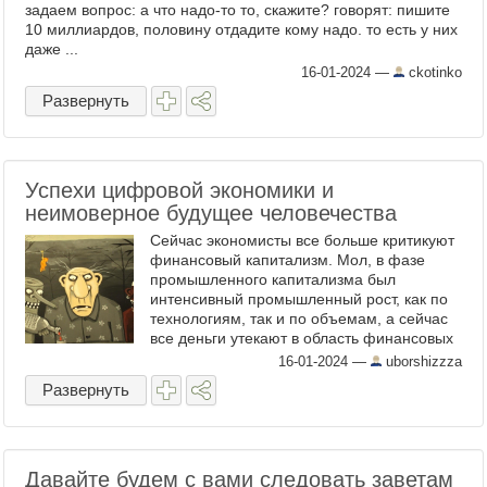
задаем вопрос: а что надо-то то, скажите? говорят: пишите
10 миллиардов, половину отдадите кому надо. то есть у них
даже ...
16-01-2024
—
ckotinko
Развернуть
Успехи цифровой экономики и
неимоверное будущее человечества
Сейчас экономисты все больше критикуют
финансовый капитализм. Мол, в фазе
промышленного капитализма был
интенсивный промышленный рост, как по
технологиям, так и по объемам, а сейчас
все деньги утекают в область финансовых
спекуляций. Некоторые экономисты
16-01-2024
—
uborshizzza
доходят до такого бесстыдства, ...
Развернуть
Давайте будем с вами следовать заветам