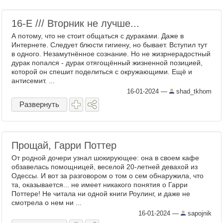
16-Е /// Вторник не лучше...
А потому, что не стоит общаться с дураками. Даже в
Интернете. Следует блюсти гигиену, но бывает. Вступил тут
в одного. Незамутнённое сознание. Но не жизрнерадостный
дурак попался - дурак отягощённый жизненной позицией,
которой он спешит поделиться с окружающими. Ещё и
антисемит. ...
16-01-2024
—
shad_tkhom
Развернуть
Прощай, Гарри Поттер
От родной дочери узнал шокирующее: она в своем кафе
обзавелась помощницей, веселой 20-летней девахой из
Одессы. И вот за разговором о том о сем обнаружила, что
та, оказывается... не имеет никакого понятия о Гарри
Поттере! Не читала ни одной книги Роулинг, и даже не
смотрела о нем ни ...
16-01-2024
—
sapojnik