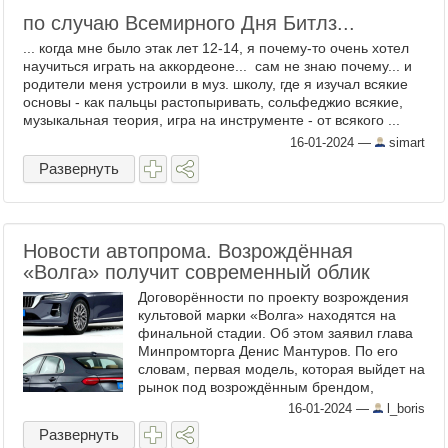
по случаю Всемирного Дня Битлз...
... когда мне было этак лет 12-14, я почему-то очень хотел
научиться играть на аккордеоне... сам не знаю почему... и
родители меня устроили в муз. школу, где я изучал всякие
основы - как пальцы растопыривать, сольфеджио всякие,
музыкальная теория, игра на инструменте - от всякого ...
16-01-2024
—
simart
Развернуть
Новости автопрома. Возрождённая
«Волга» получит современный облик
Договорённости по проекту возрождения
культовой марки «Волга» находятся на
финальной стадии. Об этом заявил глава
Минпромторга Денис Мантуров. По его
словам, первая модель, которая выйдет на
рынок под возрождённым брендом,
получит абсолютно современный облик.
16-01-2024
—
l_boris
На данный ...
Развернуть