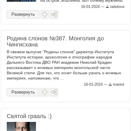
на остров Эпштейна. Вот почему мужчины
ради минутной похоти ставят на карту всё?
16-01-2024
—
radulova
Семью, карьеру, своё место в ...
Развернуть
Родина слонов №387. Монголия до
Чингисхана
В свежем выпуске "Родины слонов" директор Института
Института истории, археологии и этнографии народов
Дальнего Востока ДВО РАН академик Николай Крадин
рассказывает о кочевых империях монгольской части
Великой степи. Для тех, кто хочет больше узнать о кочевых
империях, напоминаю, что ...
16-01-2024
—
maoist
Развернуть
Святой грааль :)