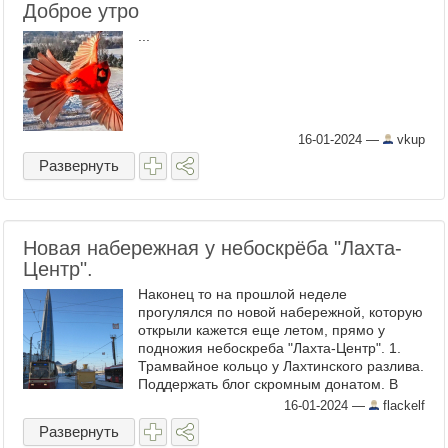
Доброе утро
...
16-01-2024
—
vkup
Развернуть
Новая набережная у небоскрёба "Лахта-
Центр".
Наконец то на прошлой неделе
прогулялся по новой набережной, которую
открыли кажется еще летом, прямо у
подножия небоскреба "Лахта-Центр". 1.
Трамвайное кольцо у Лахтинского разлива.
Поддержать блог скромным донатом. В
глухие пост-праздничные недели мне
16-01-2024
—
flackelf
этого будет сильно не ...
Развернуть