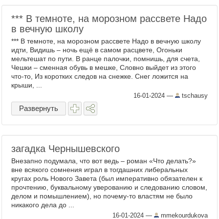
*** В темноте, на морозном рассвете Надо
в вечную школу
*** В темноте, на морозном рассвете Надо в вечную школу
идти, Видишь – ночь ещё в самом расцвете, Огоньки
мельтешат по пути. В ранце палочки, помнишь, для счета,
Чешки – сменная обувь в мешке, Словно выйдет из этого
что-то, Из коротких следов на снежке. Снег ложится на
крыши, ...
16-01-2024
—
tschausy
Развернуть
загадка Чернышевского
Внезапно подумала, что вот ведь – роман «Что делать?»
вне всякого сомнения играл в тогдашних либеральных
кругах роль Нового Завета (был императивно обязателен к
прочтению, буквальному уверованию и следованию словом,
делом и помышлением), но почему-то властям не было
никакого дела до ...
16-01-2024
—
mmekourdukova