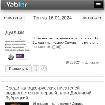
Разместить статью
Войти
Топ за 16.01.2024
2024-01-15
2024-01-17
Неделя
Дуализм
Месяц
Я, честно говоря, немного растерялся. Но
Рейтинги
Володин же главнее Симоньян, лично мне
так кажется :)))))))) ...
Архив
Фототоп
16-01-2024
—
matsam
Развернуть
Видеотоп
Среди галицко-русских писателей
выдвигается на первый план Дионисий
Зубрицкий
16 января – день памяти Дениса