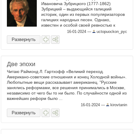
Ивановича Зубрицкого (1777-1862)
Зубрицкий – выдающийся галицкий
историк, один из первых популяризаторов
галицких народных песен. Однако,
известен и особой своей ревностью к
единообразию русского литературного
16-01-2024
—
uctopuockon_pyc
языка. Отмечая такую его чрезмерную
Развернуть
ревность, ...
Две эпохи
Читаю Раймонд Л. Гартхофф «Великий переход.
Американо-советские отношения и конец Холодной войны».
Любопытные вещи рассказывает американец. "Русские
занялись реформами, все решения принимались в Москве,
независимо от чего бы то ни было. По случайности одной из
важнейших реформ было ...
16-01-2024
—
kirovtanin
Развернуть