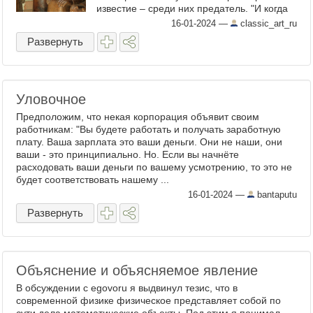
известие – среди них предатель. "И когда
они ели, сказал: Истинно, истинно говорю
16-01-2024
—
classic_art_ru
вам, что один из ...
Развернуть
Уловочное
Предположим, что некая корпорация объявит своим
работникам: "Вы будете работать и получать заработную
плату. Ваша зарплата это ваши деньги. Они не наши, они
ваши - это принципиально. Но. Если вы начнëте
расходовать ваши деньги по вашему усмотрению, то это не
будет соответствовать нашему ...
16-01-2024
—
bantaputu
Развернуть
Объяснение и объясняемое явление
В обсуждении с egovoru я выдвинул тезис, что в
современной физике физическое представляет собой по