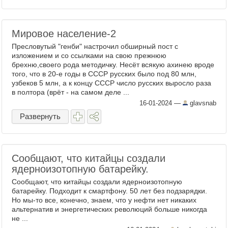
Мировое население-2
Пресловутый "генби" настрочил обширный пост с
изложением и со ссылками на свою прежнюю
брехню,своего рода методичку. Несёт всякую ахинею вроде
того, что в 20-е годы в СССР русских было под 80 млн,
узбеков 5 млн, а к концу СССР число русских выросло раза
в полтора (врёт - на самом деле ...
16-01-2024
—
glavsnab
Развернуть
Сообщают, что китайцы создали
ядерноизотопную батарейку.
Сообщают, что китайцы создали ядерноизотопную
батарейку. Подходит к смартфону. 50 лет без подзарядки.
Но мы-то все, конечно, знаем, что у нефти нет никаких
альтернатив и энергетических революций больше никогда
не ...