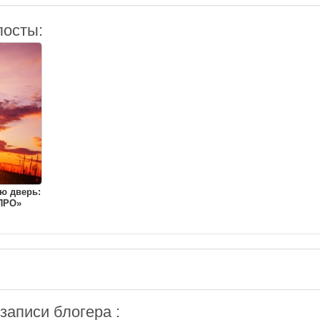
посты:
ю дверь:
ПРО»
аписи блогера :