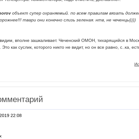
horov
объект супер охраняемый. по всем правилам вязать долже
орожнее!!! твари они конечно слизь зеленая. нтв, не чеченцы))))
к видим, вполне зашкаливает. Чеченский ОМОН, тихарящийся в Моск
 Это как суслик, которого никто не видит, но он все равно, с..ка, ест
Ис
омментарий
2019 22:08
x