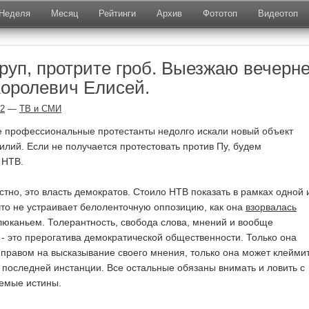
Неделя
Месяц
Рейтинги
Архив
Фототоп
Видеотоп
руп, протрите гроб. Выезжаю вечерн
оролевич Елисей.
12
—
ТВ и СМИ
 профессиональные протестанты недолго искали новый объект
илий. Если не получается протестовать против Пу, будем
 НТВ.
стно, это власть демократов. Стоило НТВ показать в рамках одной 
 что не устраивает белоленточную оппозицию, как она
взорвалась
юканьем. Толерантность, свобода слова, мнений и вообще
- это прерогатива демократической общественности. Только она
правом на высказывание своего мнения, только она может клеймит
в последней инстанции. Все остальные обязаны внимать и ловить с
емые истины.