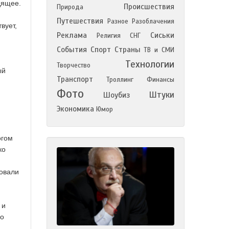
дящее.
Происшествия
Природа
Путешествия
Разное
Разоблачения
вует,
Реклама
Сиськи
Религия
СНГ
События
Спорт
Страны
ТВ и СМИ
Технологии
Творчество
ый
Транспорт
Троллинг
Финансы
Фото
Штуки
Шоубиз
Экономика
Юмор
огом
ко
ровали
 и
но