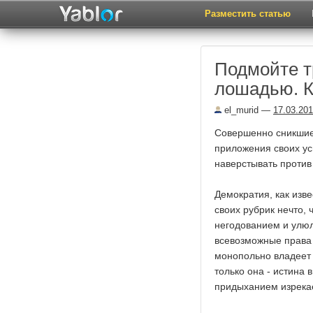
Разместить статью
Подмойте т
лошадью. К
el_murid
—
17.03.20
Совершенно сникшие
приложения своих ус
наверстывать против
Демократия, как изве
своих рубрик нечто,
негодованием и улюл
всевозможные права 
монопольно владеет 
только она - истина 
придыханием изрека