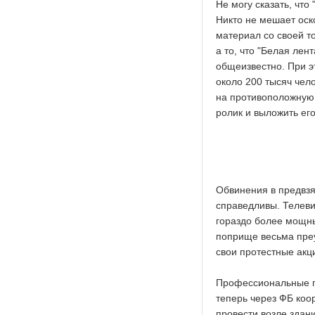
Не могу сказать, что
Никто не мешает оск
материал со своей то
а то, что "Белая лен
общеизвестно. При э
около 200 тысяч чел
на противоположную 
ролик и выложить его
Обвинения в предвз
справедливы. Телеви
гораздо более мощны
поприще весьма пре
свои протестные акц
Профессиональные пр
теперь через ФБ коо
провести возле здан