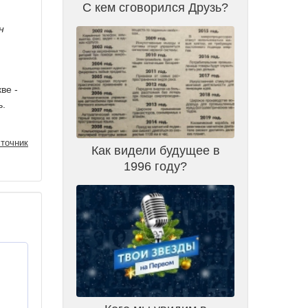
С кем сговорился Друзь?
н
ве -
ь.
точник
Как видели будущее в
1996 году?