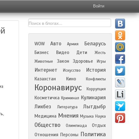
Войти
ей
Авто
Беларусь
WOW
Армия
Бизнес
Видео
Дети
Жесть
Закон
Здоровье
Животные
Игры
Интернет
История
Искусство
Казахстан
Кино
Конфликты
Коронавирус
из
Коррупция
Кулинария
Косметичка
Криминал
Ликбез
Лытдыбр
Литература
ь,
Мнения
Медицина
Музыка
Наука
Общество
Отдых
Олимпиада
Политика
Отношения
Персоны