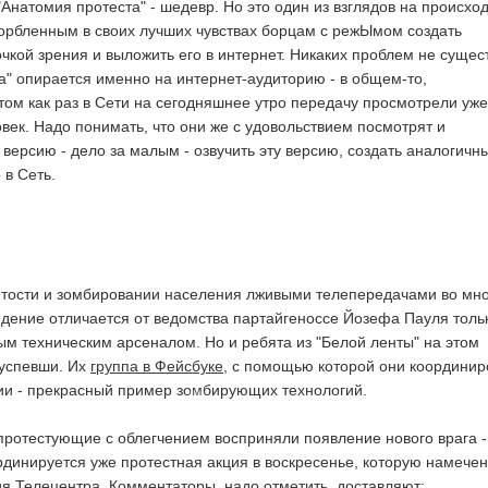
 "Анатомия протеста" - шедевр. Но это один из взглядов на происхо
орбленным в своих лучших чувствах борцам с режЫмом создать
чкой зрения и выложить его в интернет. Никаких проблем не сущест
та" опирается именно на интернет-аудиторию - в общем-то,
том как раз в Сети на сегодняшнее утро передачу просмотрели уже
овек. Надо понимать, что они же с удовольствием посмотрят и
версию - дело за малым - озвучить эту версию, создать аналогичн
 в Сеть.
ятости и зомбировании населения лживыми телепередачами во мн
дение отличается от ведомства партайгеноссе Йозефа Пауля толь
м техническим арсеналом. Но и ребята из "Белой ленты" на этом
успевши. Их
группа в Фейсбуке
, с помощью которой они координи
ии - прекрасный пример зомбирующих технологий.
отестующие с облегчением восприняли появление нового врага -
рдинируется уже протестная акция в воскресенье, которую намече
ия Телецентра. Комментаторы, надо отметить, доставляют: