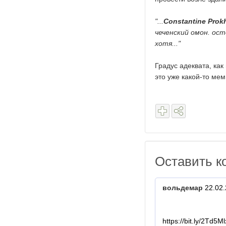
"...
Constantine Prok
чеченский омон. ост
хотя..."
Градус адеквата, ка
это уже какой-то мем.
Оставить к
вольдемар
22.02.
https://bit.ly/2Td5Ml