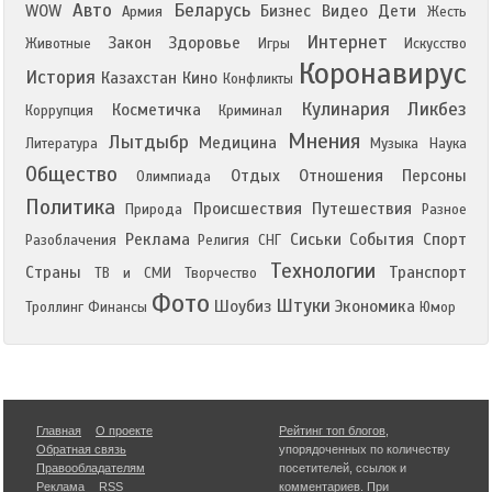
Авто
Беларусь
WOW
Бизнес
Видео
Дети
Армия
Жесть
Интернет
Закон
Здоровье
Животные
Игры
Искусство
Коронавирус
История
Казахстан
Кино
Конфликты
Кулинария
Ликбез
Косметичка
Коррупция
Криминал
Мнения
Лытдыбр
Медицина
Литература
Музыка
Наука
Общество
Отдых
Отношения
Персоны
Олимпиада
Политика
Происшествия
Путешествия
Природа
Разное
Реклама
Сиськи
События
Спорт
Разоблачения
Религия
СНГ
Технологии
Страны
Транспорт
ТВ и СМИ
Творчество
Фото
Штуки
Шоубиз
Экономика
Троллинг
Финансы
Юмор
Главная
О проекте
Рейтинг топ блогов
,
Обратная связь
упорядоченных по количеству
Правообладателям
посетителей, ссылок и
Реклама
RSS
комментариев. При