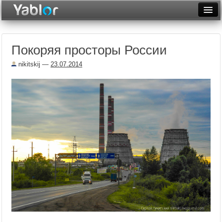
Разместить статью
Войти
Покоряя просторы России
Неделя
nikitskij
—
23.07.2014
Месяц
Рейтинги
Архив
Фототоп
Видеотоп