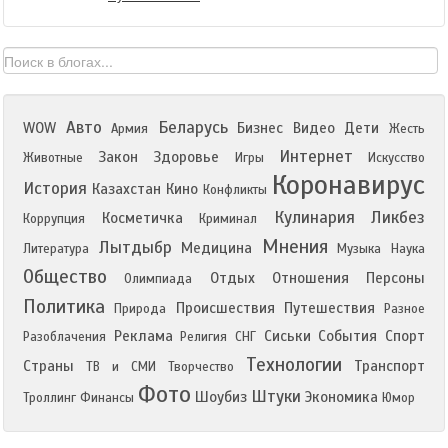
Авто
Беларусь
WOW
Бизнес
Видео
Дети
Армия
Жесть
Интернет
Закон
Здоровье
Животные
Игры
Искусство
Коронавирус
История
Казахстан
Кино
Конфликты
Кулинария
Ликбез
Косметичка
Коррупция
Криминал
Мнения
Лытдыбр
Медицина
Литература
Музыка
Наука
Общество
Отдых
Отношения
Персоны
Олимпиада
Политика
Происшествия
Путешествия
Природа
Разное
Реклама
Сиськи
События
Спорт
Разоблачения
Религия
СНГ
Технологии
Страны
Транспорт
ТВ и СМИ
Творчество
Фото
Штуки
Шоубиз
Экономика
Троллинг
Финансы
Юмор