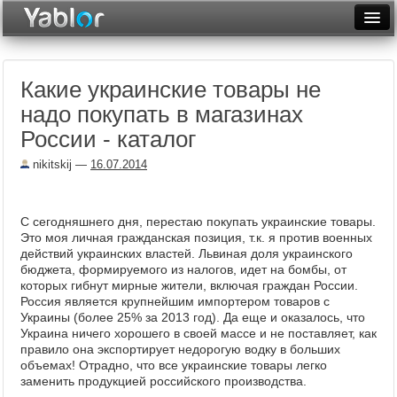
Разместить статью
Войти
Какие украинские товары не
Неделя
надо покупать в магазинах
Месяц
России - каталог
Рейтинги
nikitskij
—
16.07.2014
Архив
С сегодняшнего дня, перестаю покупать украинские товары.
Фототоп
Это моя личная гражданская позиция, т.к. я против военных
действий украинских властей. Львиная доля украинского
Видеотоп
бюджета, формируемого из налогов, идет на бомбы, от
которых гибнут мирные жители, включая граждан России.
Россия является крупнейшим импортером товаров с
Украины (более 25% за 2013 год). Да еще и оказалось, что
Украина ничего хорошего в своей массе и не поставляет, как
правило она экспортирует недорогую водку в больших
объемах! Отрадно, что все украинские товары легко
заменить продукцией российского производства.